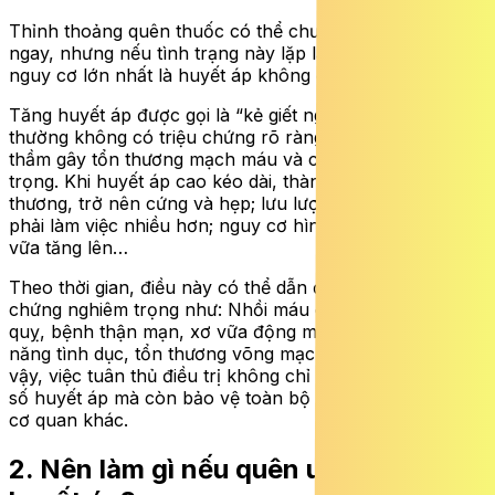
Thỉnh thoảng quên thuốc có thể chưa gây hậu quả
ngay, nhưng nếu tình trạng này lặp lại thường xuyên,
nguy cơ lớn nhất là huyết áp không được kiểm soát.
Tăng huyết áp được gọi là “kẻ giết người thầm lặng” vì
thường không có triệu chứng rõ ràng, nhưng lại âm
thầm gây tổn thương mạch máu và các cơ quan quan
trọng. Khi huyết áp cao kéo dài, thành động mạch bị tổn
thương, trở nên cứng và hẹp; lưu lượng máu giảm, tim
phải làm việc nhiều hơn; nguy cơ hình thành mảng xơ
vữa tăng lên…
Theo thời gian, điều này có thể dẫn đến hàng loạt biến
chứng nghiêm trọng như: Nhồi máu cơ tim, suy tim, đột
quỵ, bệnh thận mạn, xơ vữa động mạch, rối loạn chức
năng tình dục, tổn thương võng mạc, giảm thị lực… Vì
vậy, việc tuân thủ điều trị không chỉ giúp kiểm soát con
số huyết áp mà còn bảo vệ toàn bộ hệ tim mạch và các
cơ quan khác.
2. Nên làm gì nếu quên uống thuốc