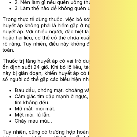
2. Nên làm gì nếu quên uống thuốc huyết áp?
3. Làm thế nào để không quên uống thuốc?
Trong thực tế dùng thuốc, việc bỏ sót một liều thuốc
huyết áp không phải là hiếm gặp ở người bệnh tăng
huyết áp. Với nhiều người, đặc biệt là khi mới quên một
hoặc hai liều, cơ thể có thể chưa xuất hiện triệu chứng
rõ ràng. Tuy nhiên, điều này không đồng nghĩa là an
toàn.
Thuốc trị tăng huyết áp có vai trò duy trì mức huyết áp
ổn định suốt 24 giờ. Khi bỏ lỡ liều, tác dụng kiểm soát
này bị gián đoạn, khiến huyết áp có thể dao động. Một
số người có thể gặp các biểu hiện như:
Đau đầu, chóng mặt, choáng váng, ù tai.
Cảm giác tim đập mạnh ở ngực, cổ hoặc tai, nhịp
tim không đều.
Mờ mắt, mỏi mắt.
Mệt mỏi, lú lẫn.
Chảy máu mũi…
Tuy nhiên, cũng có trường hợp hoàn toàn không có