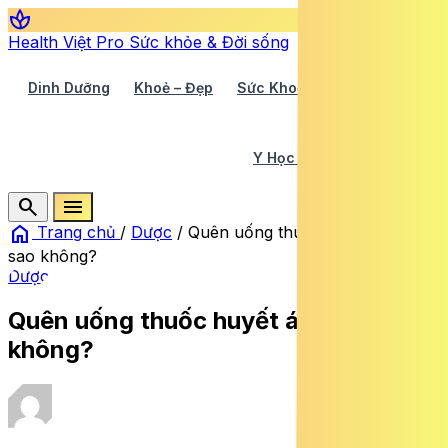
spa
Health Việt Pro
Sức khỏe & Đời sống
Dinh Dưỡng
Khoẻ – Đẹp
Sức Khoẻ TV
Y Học 360
Y Học Cổ Truyền
Y Tế
search
menu
home
Trang chủ
/
Dược
/
Quên uống thuốc huyết áp có
sao không?
Dược
Quên uống thuốc huyết áp có sao
không?