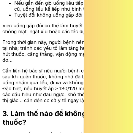
Nếu gần đến giờ uống liều tiếp theo: Bỏ qua liều
cũ, uống liều kế tiếp như bình thường
Tuyệt đối không uống gấp đôi liều để bù
Việc uống gấp đôi có thể làm huyết áp tụt quá mức, gây
chóng mặt, ngất xỉu hoặc các tác dụng phụ khác.
Trong thời gian này, người bệnh nên theo dõi huyết áp
tại nhà; tránh các yếu tố làm tăng huyết áp như cà phê,
hút thuốc, căng thẳng, vận động mạnh ngay trước khi
đo…
Cần liên hệ bác sĩ nếu người bệnh cảm thấy không khỏe
sau khi quên thuốc, không nhớ đã bỏ lỡ bao nhiêu liều,
uống nhầm quá liều, đi xa và không mang theo thuốc…
Đặc biệt, nếu huyết áp ≥ 180/120 mmHg hoặc xuất hiện
các dấu hiệu như đau ngực, khó thở, yếu liệt, rối loạn
thị giác… cần đến cơ sở y tế ngay lập tức.
3. Làm thế nào để không quên uống
thuốc?