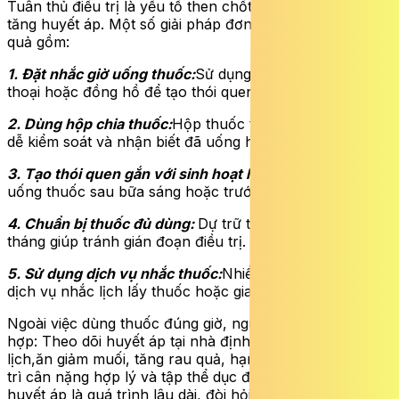
Tuân thủ điều trị là yếu tố then chốt trong kiểm soát
tăng huyết áp. Một số giải pháp đơn giản nhưng hiệu
quả gồm:
1. Đặt nhắc giờ uống thuốc:
Sử dụng báo thức trên điện
thoại hoặc đồng hồ để tạo thói quen cố định.
2. Dùng hộp chia thuốc:
Hộp thuốc theo ngày/tuần giúp
dễ kiểm soát và nhận biết đã uống hay chưa.
3. Tạo thói quen gắn với sinh hoạt hàng ngày:
Ví dụ
uống thuốc sau bữa sáng hoặc trước khi đi ngủ.
4. Chuẩn bị thuốc đủ dùng:
Dự trữ thuốc trong 1–3
tháng giúp tránh gián đoạn điều trị.
5. Sử dụng dịch vụ nhắc thuốc:
Nhiều nhà thuốc hiện có
dịch vụ nhắc lịch lấy thuốc hoặc giao thuốc tận nhà.
Ngoài việc dùng thuốc đúng giờ, người bệnh cần kết
hợp: Theo dõi huyết áp tại nhà định kỳ, tái khám theo
lịch,ăn giảm muối, tăng rau quả, hạn chế rượu bia, dDuy
trì cân nặng hợp lý và tập thể dục đều đặn. Kiểm soát
huyết áp là quá trình lâu dài, đòi hỏi sự phối hợp giữa