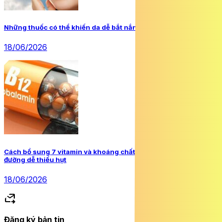
Những thuốc có thể khiến da dễ bắt nắng hơn
18/06/2026
Cách bổ sung 7 vitamin và khoáng chất người mắc đái tháo
đường dễ thiếu hụt
18/06/2026
forward_to_inbox
Đăng ký bản tin