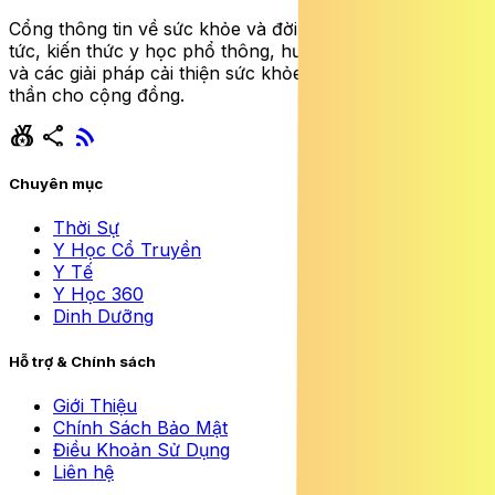
Cổng thông tin về sức khỏe và đời sống cung cấp tin
tức, kiến thức y học phổ thông, hướng dẫn dinh dưỡng
và các giải pháp cải thiện sức khỏe thể chất lẫn tinh
thần cho cộng đồng.
social_leaderboard
share
rss_feed
Chuyên mục
Thời Sự
Y Học Cổ Truyền
Y Tế
Y Học 360
Dinh Dưỡng
Hỗ trợ & Chính sách
Giới Thiệu
Chính Sách Bảo Mật
Điều Khoản Sử Dụng
Liên hệ