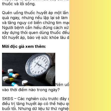
thuốc và lối sống.
Quên uống thuốc huyết áp một lần có thể chưa gây hậu
quả ngay, nhưng nếu lặp lại sẽ làm mất kiểm soát bệnh
và tăng nguy cơ biến chứng tim mạch nghiêm trọng.
Người bệnh cần hiểu đúng cách xử trí khi quên liều và
xây dựng thói quen dùng thuốc đều đặn, giúp kiểm soát
tốt huyết áp, bảo vệ sức khỏe lâu dài.
Mời độc giả xem thêm:
Nên uống thuốc huyết áp
vào thời điểm nào trong ngày?
SKĐS – Các nghiên cứu trước đây đã chỉ ra rằng thuốc
điều trị tăng huyết áp có thể hiệu quả hơn nếu uống vào
buổi tối. Nhưng dữ liệu từ thử nghiệm lâm sàng mới cho