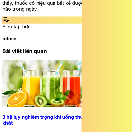
thấy, thuốc có hiệu quả bất kể được uống vào thời điểm
nào trong ngày.
edit_note
Biên tập bởi
admin
Bài viết liên quan
3 hệ lụy nghiêm trọng khi uống thuốc cùng nước giải
khát