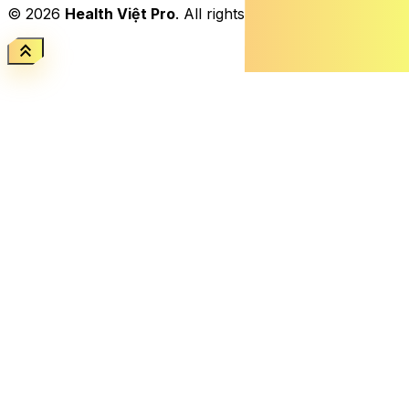
© 2026
Health Việt Pro
. All rights reserved.
keyboard_double_arrow_up