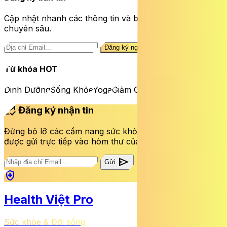
Cập nhật nhanh các thông tin và bài viết sức khỏe
chuyên sâu.
Đăng ký ngay
Từ khóa HOT
Dinh Dưỡng
Sống Khỏe
Yoga
Giảm Cân
mark_email_read
Đăng ký nhận tin
Đừng bỏ lỡ các cẩm nang sức khỏe và bài viết mới nhất
được gửi trực tiếp vào hòm thư của bạn mỗi tuần.
send
Gửi
health_and_safety
Health Việt Pro
Sức khỏe & Đời sống