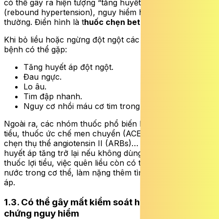
có thể gây ra hiện tượng “tăng huyết áp bật lại”
(rebound hypertension), nguy hiểm hơn so với bình
thường. Điển hình là t
huốc chẹn beta
,
clonidine…
Khi bỏ liều hoặc ngừng đột ngột các thuốc này, người
bệnh có thể gặp:
Tăng huyết áp đột ngột.
Đau ngực.
Lo âu.
Tim đập nhanh.
Nguy cơ nhồi máu cơ tim trong trường hợp nặng…
Ngoài ra, các nhóm thuốc phổ biến khác như: Thuốc lợi
tiểu, thuốc ức chế men chuyển (ACE inhibitors), thuốc
chẹn thụ thể angiotensin II (ARBs)… cũng có thể khiến
huyết áp tăng trở lại nếu không dùng đều đặn. Riêng
thuốc lợi tiểu, việc quên liều còn có thể gây giữ muối và
nước trong cơ thể, làm nặng thêm tình trạng tăng huyết
áp.
1.3. Có thể gây mất kiểm soát huyết áp và biến
chứng nguy hiểm