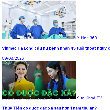
Y Học 360
Vinmec Hạ Long cứu nữ bệnh nhân 45 tuổi thoát nguy cơ
09/08/2026
Sức Khoẻ TV
Thùy Tiên có được đặc xá sau hơn 1 năm thụ án?