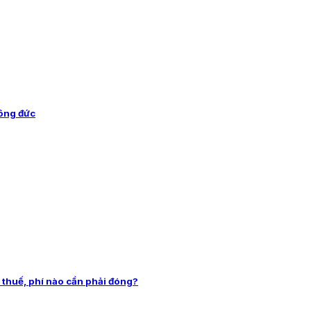
công đức
 thuế, phí nào cần phải đóng?