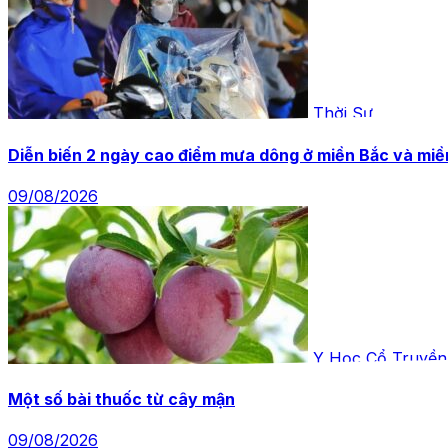
Thời Sự
Diễn biến 2 ngày cao điểm mưa dông ở miền Bắc và miề
09/08/2026
Y Học Cổ Truyền
Một số bài thuốc từ cây mận
09/08/2026