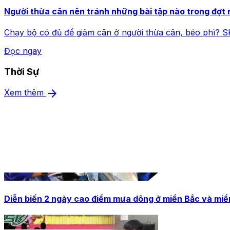
Người thừa cân nên tránh những bài tập nào trong đợt
Chạy bộ có đủ để giảm cân ở người thừa cân, béo phì?
Đọc ngay
Thời Sự
arrow_forward
Xem thêm
Diễn biến 2 ngày cao điểm mưa dông ở miền Bắc và miề