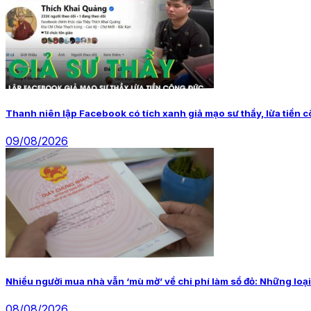
Thanh niên lập Facebook có tích xanh giả mạo sư thầy, lừa tiền 
09/08/2026
Nhiều người mua nhà vẫn ‘mù mờ’ về chi phí làm sổ đỏ: Những loại
08/08/2026