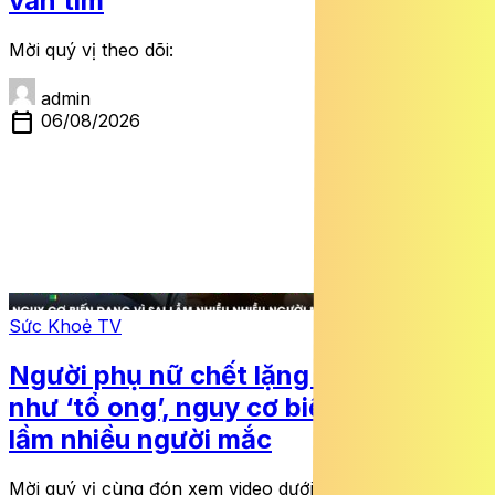
van tim
Mời quý vị theo dõi:
admin
calendar_today
06/08/2026
Sức Khoẻ TV
Người phụ nữ chết lặng khi thấy mặt
như ‘tổ ong’, nguy cơ biến dạng vì sai
lầm nhiều người mắc
Mời quý vị cùng đón xem video dưới đây: Người phụ nữ