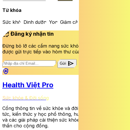
Từ khóa
Sức khỏe
Dinh dưỡng
Yoga
Giảm cân
Vitamin
mark_email_read
Đăng ký nhận tin
Đừng bỏ lỡ các cẩm nang sức khỏe và bài viết mới nhất
được gửi trực tiếp vào hòm thư của bạn mỗi tuần.
send
Gửi
health_and_safety
Health Việt Pro
Sức khỏe & Đời sống
Cổng thông tin về sức khỏe và đời sống cung cấp tin
tức, kiến thức y học phổ thông, hướng dẫn dinh dưỡng
và các giải pháp cải thiện sức khỏe thể chất lẫn tinh
thần cho cộng đồng.