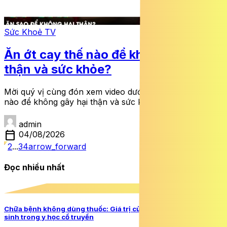
Sức Khoẻ TV
Ăn ớt cay thế nào để không gây hại
thận và sức khỏe?
Mời quý vị cùng đón xem video dưới đây: Ăn ớt cay thế
nào để không gây hại thận và sức khỏe?
admin
calendar_today
04/08/2026
1
2
...
34
arrow_forward
Đọc nhiều nhất
1
Chữa bệnh không dùng thuốc: Giá trị của châm cứu và dưỡng
sinh trong y học cổ truyền