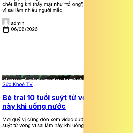
chết lặng khi thấy mặt như “tổ ong”, nguy cơ biến dạng
vì sai lầm nhiều người mắc
admin
calendar_today
06/08/2026
Sức Khoẻ TV
Bé trai 10 tuổi suýt tử vong vì sai lầm
này khi uống nước
Mời quý vị cùng đón xem video dưới đây: Bé trai 10 tuổi
suýt tử vong vì sai lầm này khi uống nước