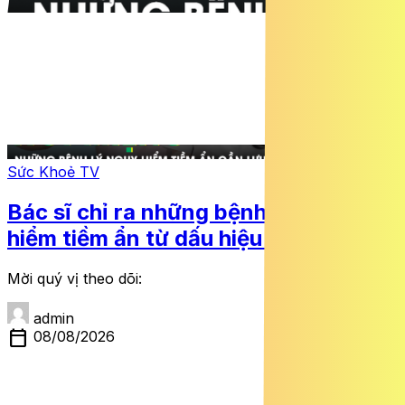
Sức Khoẻ TV
Bác sĩ chỉ ra những bệnh lý nguy
hiểm tiềm ẩn từ dấu hiệu hôi miệng
Mời quý vị theo dõi:
admin
calendar_today
08/08/2026