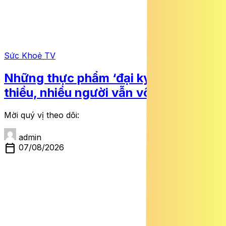
Sức Khoẻ TV
Những thực phẩm ‘đại kỵ’ với vải
thiều, nhiều người vẫn vô tư ăn cùng
Mời quý vị theo dõi:
admin
calendar_today
07/08/2026