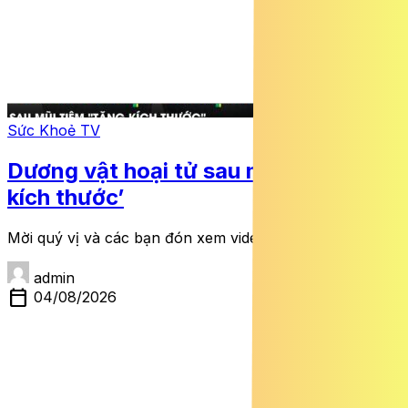
Sức Khoẻ TV
Dương vật hoại tử sau mũi tiêm ‘tăng
kích thước’
Mời quý vị và các bạn đón xem video dưới đây:
admin
calendar_today
04/08/2026