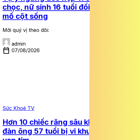
chọc, nữ sinh 16 tuổi đối mặt nguy cơ
mổ cột sống
Mời quý vị theo dõi:
admin
calendar_today
07/08/2026
Sức Khoẻ TV
Hơn 10 chiếc răng sâu khiến người
đàn ông 57 tuổi bị vi khuẩn ăn mòn