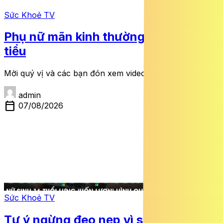
Sức Khoẻ TV
Phụ nữ mãn kinh thường xuyên són
tiểu
Mời quý vị và các bạn đón xem video dưới đây:
admin
calendar_today
07/08/2026
Sức Khoẻ TV
Tự ý ngừng đeo nẹp vì sợ bạn bè trêu