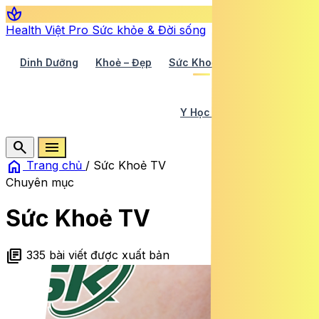
spa
Health Việt Pro
Sức khỏe & Đời sống
Dinh Dưỡng
Khoẻ – Đẹp
Sức Khoẻ TV
Y Học 360
Y Học Cổ Truyền
Y Tế
search
menu
home
Trang chủ
/
Sức Khoẻ TV
Chuyên mục
Sức Khoẻ TV
library_books
335 bài viết được xuất bản