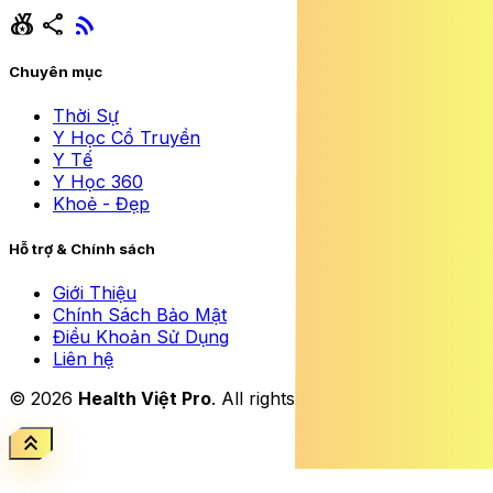
social_leaderboard
share
rss_feed
Chuyên mục
Thời Sự
Y Học Cổ Truyền
Y Tế
Y Học 360
Khoẻ - Đẹp
Hỗ trợ & Chính sách
Giới Thiệu
Chính Sách Bảo Mật
Điều Khoản Sử Dụng
Liên hệ
© 2026
Health Việt Pro
. All rights reserved.
keyboard_double_arrow_up