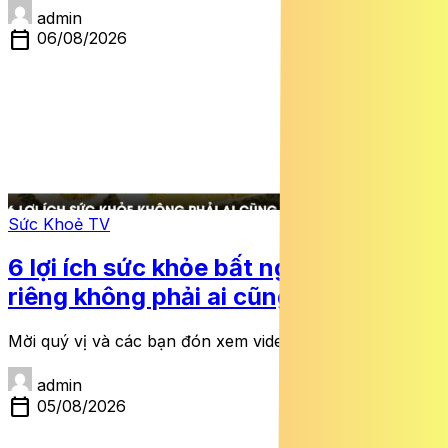
admin
calendar_today
06/08/2026
Sức Khoẻ TV
6 lợi ích sức khỏe bất ngờ của sầu
riêng không phải ai cũng biết
Mời quý vị và các bạn đón xem video dưới đây:
admin
calendar_today
05/08/2026