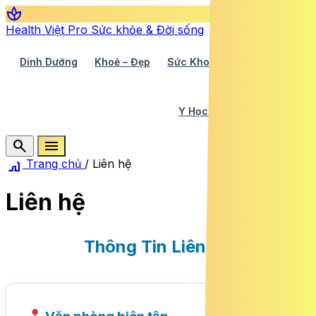
spa
Health Việt Pro
Sức khỏe & Đời sống
Dinh Dưỡng
Khoẻ – Đẹp
Sức Khoẻ TV
Y Học 360
Y Học Cổ Truyền
Y Tế
search
menu
home
Trang chủ
/
Liên hệ
Liên hệ
Thông Tin Liên Hệ