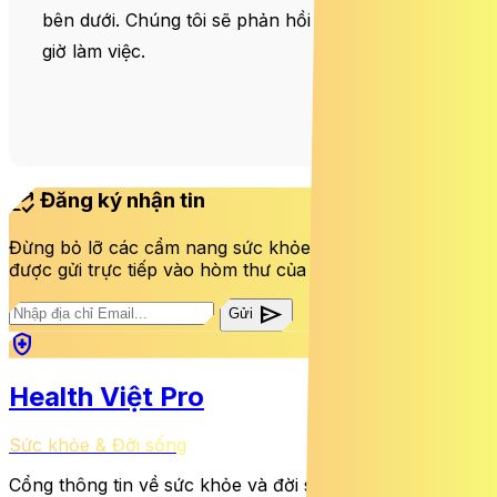
bên dưới. Chúng tôi sẽ phản hồi trong vòng 24
giờ làm việc.
mark_email_read
Đăng ký nhận tin
Đừng bỏ lỡ các cẩm nang sức khỏe và bài viết mới nhất
được gửi trực tiếp vào hòm thư của bạn mỗi tuần.
send
Gửi
health_and_safety
Health Việt Pro
Sức khỏe & Đời sống
Cổng thông tin về sức khỏe và đời sống cung cấp tin