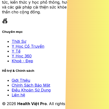
tức, kiến thức y học phổ thông, hướng dẫn dinh dưỡng
và các giải pháp cải thiện sức khỏe thể chất lẫn tinh
thần cho cộng đồng.
social_leaderboard
share
rss_feed
Chuyên mục
Thời Sự
Y Học Cổ Truyền
Y Tế
Y Học 360
Khoẻ - Đẹp
Hỗ trợ & Chính sách
Giới Thiệu
Chính Sách Bảo Mật
Điều Khoản Sử Dụng
Liên hệ
© 2026
Health Việt Pro
. All rights reserved.