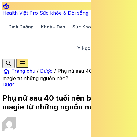
spa
Health Việt Pro
Sức khỏe & Đời sống
Dinh Dưỡng
Khoẻ – Đẹp
Sức Khoẻ TV
Y Học 360
Y Học Cổ Truyền
Y Tế
search
menu
home
Trang chủ
/
Dược
/
Phụ nữ sau 40 tuổi nên bổ sung
magie từ những nguồn nào?
Dược
Phụ nữ sau 40 tuổi nên bổ sung
magie từ những nguồn nào?