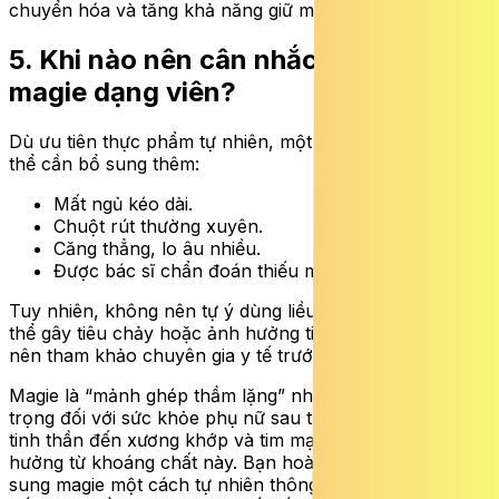
chuyển hóa và tăng khả năng giữ magie trong cơ thể.
5. Khi nào nên cân nhắc bổ sung
magie dạng viên?
Dù ưu tiên thực phẩm tự nhiên, một số trường hợp có
thể cần bổ sung thêm:
Mất ngủ kéo dài.
Chuột rút thường xuyên.
Căng thẳng, lo âu nhiều.
Được bác sĩ chẩn đoán thiếu magie…
Tuy nhiên, không nên tự ý dùng liều cao kéo dài vì có
thể gây tiêu chảy hoặc ảnh hưởng tiêu hóa. Tốt nhất
nên tham khảo chuyên gia y tế trước khi sử dụng.
Magie là “mảnh ghép thầm lặng” nhưng cực kỳ quan
trọng đối với sức khỏe phụ nữ sau tuổi 40. Từ giấc ngủ,
tinh thần đến xương khớp và tim mạch đều chịu ảnh
hưởng từ khoáng chất này. Bạn hoàn toàn có thể bổ
sung magie một cách tự nhiên thông qua chế độ ăn