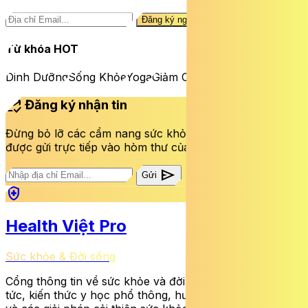
Đăng ký ngay
Từ khóa HOT
Dinh Dưỡng
Sống Khỏe
Yoga
Giảm Cân
mark_email_read
Đăng ký nhận tin
Đừng bỏ lỡ các cẩm nang sức khỏe và bài viết mới nhất
được gửi trực tiếp vào hòm thư của bạn mỗi tuần.
send
Gửi
health_and_safety
Health Việt Pro
Sức khỏe & Đời sống
Cổng thông tin về sức khỏe và đời sống cung cấp tin
tức, kiến thức y học phổ thông, hướng dẫn dinh dưỡng