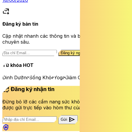
forward_to_inbox
Đăng ký bản tin
Cập nhật nhanh các thông tin và bài viết sức khỏe
chuyên sâu.
Đăng ký ngay
Từ khóa HOT
Dinh Dưỡng
Sống Khỏe
Yoga
Giảm Cân
mark_email_read
Đăng ký nhận tin
Đừng bỏ lỡ các cẩm nang sức khỏe và bài viết mới nhất
được gửi trực tiếp vào hòm thư của bạn mỗi tuần.
send
Gửi
health_and_safety