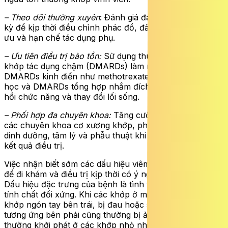
– Theo dõi thường xuyên
: Đánh giá đáp ứng điều trị định
kỳ để kịp thời điều chỉnh phác đồ, đảm bảo hiệu quả tối
ưu và hạn chế tác dụng phụ.
– Ưu tiên điều trị bảo tồn:
Sử dụng thuốc chống thấp
khớp tác dụng chậm (DMARDs) làm nền tảng, bao gồm
DMARDs kinh điển như methotrexate, DMARDs sinh
học và DMARDs tổng hợp nhắm đích, kết hợp với phục
hồi chức năng và thay đổi lối sống.
– Phối hợp đa chuyên khoa:
Tăng cường hợp tác giữa
các chuyên khoa cơ xương khớp, phục hồi chức năng,
dinh dưỡng, tâm lý và phẫu thuật khi cần để tối ưu hóa
kết quả điều trị.
Việc nhận biết sớm các dấu hiệu viêm khớp dạng thấp
để đi khám và điều trị kịp thời có ý nghĩa rất quan trọng.
Dấu hiệu đặc trưng của bệnh là tình trạng viêm khớp có
tính chất đối xứng. Khi các khớp ở một bên cơ thể, như
khớp ngón tay bên trái, bị đau hoặc sưng thì các khớp
tương ứng bên phải cũng thường bị ảnh hưởng. Bệnh
thường khởi phát ở các khớp nhỏ như khớp ngón tay,