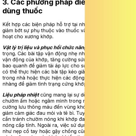
3. Các phương pháp điều trị không
dùng thuốc
Kết hợp các biện pháp hỗ trợ tại nhà giúp người bệnh
giảm bớt sự phụ thuộc vào thuốc và tăng cường sự linh
hoạt cho xương khớp.
Vật lý trị liệu và phục hồi chức năng
đóng vai trò quan
trọng. Các bài tập vận động nhẹ nhàng giúp duy trì tầm
vận động của khớp, tăng cường sức mạnh cho các cơ
bao quanh để giảm tải áp lực cho sụn khớp. Người bệnh
có thể thực hiện các bài tập kéo giãn cơ đơn giản ngay
trong nhà hoặc thực hiện các động tác xoay khớp nhẹ
nhàng để giảm tình trạng cứng khớp buổi sáng.
Liệu pháp nhiệt
cũng mang lại sự dễ chịu đáng kể. Việc
chườm ấm hoặc ngâm mình trong nước ấm giúp tăng
cường lưu thông máu đến vùng khớp bị viêm, từ đó làm
giảm cảm giác đau mỏi và tê bì. Tuy nhiên, người bệnh
cần tránh chườm nóng khi khớp đang ở giai đoạn sưng
nóng cấp tính. Ngoài ra, việc sử dụng các thiết bị hỗ trợ
như nẹp cổ tay hoặc gậy chống cũng giúp giảm bớt