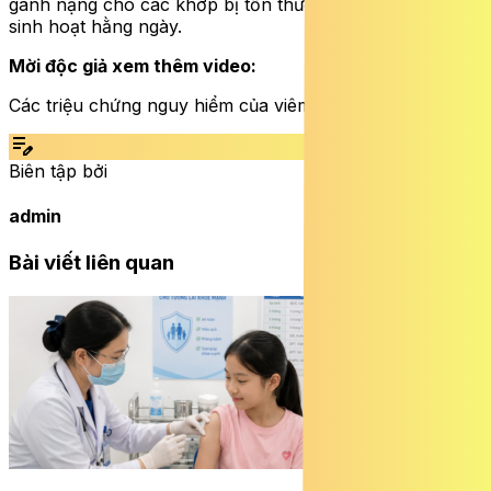
gánh nặng cho các khớp bị tổn thương trong quá trình
sinh hoạt hằng ngày.
Mời độc giả xem thêm video:
Các triệu chứng nguy hiểm của viêm khớp dạng thấp.
edit_note
Biên tập bởi
admin
Bài viết liên quan