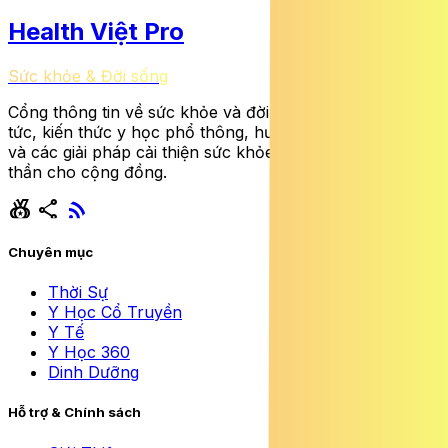
Health Việt Pro
Sức khỏe & Đời sống
Cổng thông tin về sức khỏe và đời sống cung cấp tin
tức, kiến thức y học phổ thông, hướng dẫn dinh dưỡng
và các giải pháp cải thiện sức khỏe thể chất lẫn tinh
thần cho cộng đồng.
social_leaderboard
share
rss_feed
Chuyên mục
Thời Sự
Y Học Cổ Truyền
Y Tế
Y Học 360
Dinh Dưỡng
Hỗ trợ & Chính sách