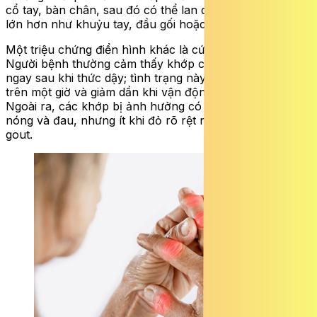
cổ tay, bàn chân, sau đó có thể lan dần đến các khớp
lớn hơn như khuỷu tay, đầu gối hoặc khớp háng.
Một triệu chứng điển hình khác là cứng khớp buổi sáng.
Người bệnh thường cảm thấy khớp cứng, khó cử động
ngay sau khi thức dậy; tình trạng này thường kéo dài
trên một giờ và giảm dần khi vận động hoặc xoa bóp.
Ngoài ra, các khớp bị ảnh hưởng có thể xuất hiện sưng,
nóng và đau, nhưng ít khi đỏ rõ rệt như trong bệnh
gout.