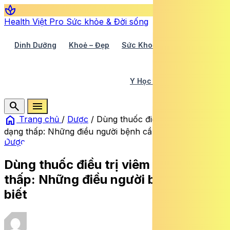
spa
Health Việt Pro
Sức khỏe & Đời sống
Dinh Dưỡng
Khoẻ – Đẹp
Sức Khoẻ TV
Y Học 360
Y Học Cổ Truyền
Y Tế
search
menu
home
Trang chủ
/
Dược
/
Dùng thuốc điều trị viêm khớp
dạng thấp: Những điều người bệnh cần biết
Dược
Dùng thuốc điều trị viêm khớp dạng
thấp: Những điều người bệnh cần
biết