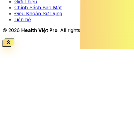
Giới Thiệu
Chính Sách Bảo Mật
Điều Khoản Sử Dụng
Liên hệ
© 2026
Health Việt Pro
. All rights reserved.
keyboard_double_arrow_up