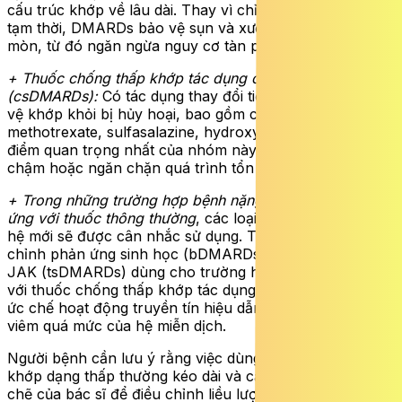
cấu trúc khớp về lâu dài. Thay vì chỉ giúp bạn bớt đau
tạm thời, DMARDs bảo vệ sụn và xương khỏi bị bào
mòn, từ đó ngăn ngừa nguy cơ tàn phế về lâu dài.
+ Thuốc chống thấp khớp tác dụng chậm cổ điển
(csDMARDs):
Có tác dụng thay đổi tiến trình bệnh, bảo
vệ khớp khỏi bị hủy hoại, bao gồm các loại như
methotrexate, sulfasalazine, hydroxychloroquine. Đặc
điểm quan trọng nhất của nhóm này là khả năng làm
chậm hoặc ngăn chặn quá trình tổn thương khớp.
+ Trong những trường hợp bệnh nặng hoặc không đáp
ứng với thuốc thông thường
, các loại thuốc sinh học thế
hệ mới sẽ được cân nhắc sử dụng. Trong đó thuốc điều
chỉnh phản ứng sinh học (bDMARDs) và thuốc ức chế
JAK (tsDMARDs) dùng cho trường hợp không đáp ứng
với thuốc chống thấp khớp tác dụng chậm (DMARDs),
ức chế hoạt động truyền tín hiệu dẫn đến phản ứng
viêm quá mức của hệ miễn dịch.
Người bệnh cần lưu ý rằng việc dùng thuốc điều trị viêm
khớp dạng thấp thường kéo dài và cần sự theo dõi chặt
chẽ của bác sĩ để điều chỉnh liều lượng cũng như kiểm