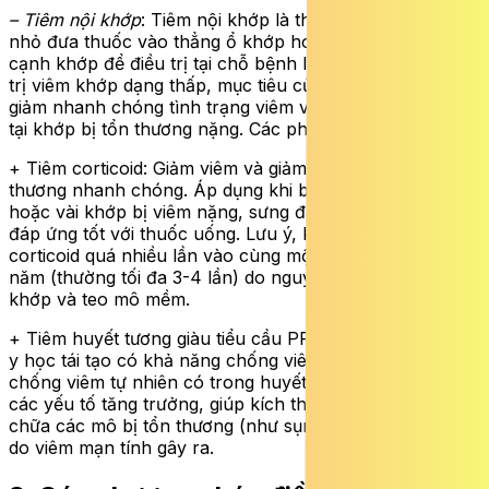
– Tiêm nội khớp
: Tiêm nội khớp là thủ thuật dùng kim
nhỏ đưa thuốc vào thẳng ổ khớp hoặc các phần mềm
cạnh khớp để điều trị tại chỗ bệnh lý khớp. Trong điều
trị viêm khớp dạng thấp, mục tiêu của tiêm nội khớp là
giảm nhanh chóng tình trạng viêm và sưng đau khu trú
tại khớp bị tổn thương nặng. Các phương pháp bao gồm:
+ Tiêm corticoid: Giảm viêm và giảm đau tại khớp bị tổn
thương nhanh chóng. Áp dụng khi bệnh nhân có một
hoặc vài khớp bị viêm nặng, sưng đau kéo dài và không
đáp ứng tốt với thuốc uống. Lưu ý, không nên tiêm
corticoid quá nhiều lần vào cùng một khớp trong một
năm (thường tối đa 3-4 lần) do nguy cơ làm hỏng sụn
khớp và teo mô mềm.
+ Tiêm huyết tương giàu tiểu cầu PRP: Là một liệu pháp
y học tái tạo có khả năng chống viêm nhờ các chất
chống viêm tự nhiên có trong huyết tương. PRP chứa
các yếu tố tăng trưởng, giúp kích thích quá trình sửa
chữa các mô bị tổn thương (như sụn, gân, dây chằng)
do viêm mạn tính gây ra.