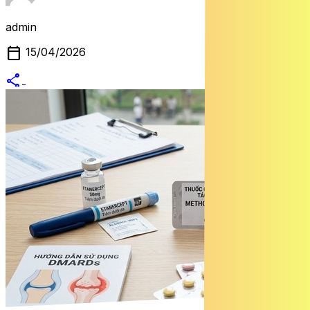
admin
calendar_today
15/04/2026
share
alternate_email