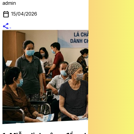
admin
calendar_today
15/04/2026
share
alternate_email