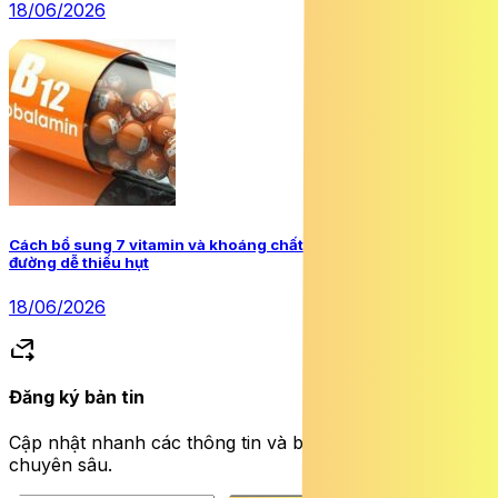
18/06/2026
Cách bổ sung 7 vitamin và khoáng chất người mắc đái tháo
đường dễ thiếu hụt
18/06/2026
forward_to_inbox
Đăng ký bản tin
Cập nhật nhanh các thông tin và bài viết sức khỏe
chuyên sâu.