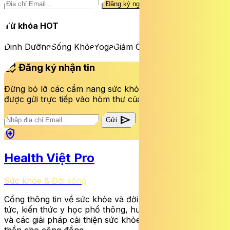
Đăng ký ngay
Từ khóa HOT
Dinh Dưỡng
Sống Khỏe
Yoga
Giảm Cân
mark_email_read
Đăng ký nhận tin
Đừng bỏ lỡ các cẩm nang sức khỏe và bài viết mới nhất
được gửi trực tiếp vào hòm thư của bạn mỗi tuần.
send
Gửi
health_and_safety
Health Việt Pro
Sức khỏe & Đời sống
Cổng thông tin về sức khỏe và đời sống cung cấp tin
tức, kiến thức y học phổ thông, hướng dẫn dinh dưỡng
và các giải pháp cải thiện sức khỏe thể chất lẫn tinh