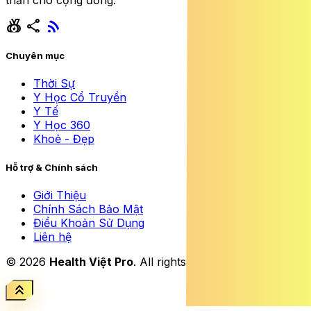
thần cho cộng đồng.
social_leaderboard
share
rss_feed
Chuyên mục
Thời Sự
Y Học Cổ Truyền
Y Tế
Y Học 360
Khoẻ - Đẹp
Hỗ trợ & Chính sách
Giới Thiệu
Chính Sách Bảo Mật
Điều Khoản Sử Dụng
Liên hệ
© 2026
Health Việt Pro
. All rights reserved.
keyboard_double_arrow_up