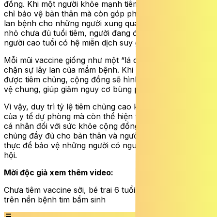
đồng. Khi một người khỏe mạnh tiêm vaccine, họ không
chỉ bảo vệ bản thân mà còn góp phần giảm nguy cơ lây
lan bệnh cho những người xung quanh, đặc biệt là trẻ
nhỏ chưa đủ tuổi tiêm, người đang điều trị bệnh hoặc
người cao tuổi có hệ miễn dịch suy giảm.
Mỗi mũi vaccine giống như một “lá chắn” giúp ngăn
chặn sự lây lan của mầm bệnh. Khi nhiều người cùng
được tiêm chủng, cộng đồng sẽ hình thành một lớp bảo
vệ chung, giúp giảm nguy cơ bùng phát dịch.
Vì vậy, duy trì tỷ lệ tiêm chủng cao không chỉ là mục tiêu
của y tế dự phòng mà còn thể hiện trách nhiệm của mỗi
cá nhân đối với sức khỏe cộng đồng. Chủ động tiêm
chủng đầy đủ cho bản thân và người thân là cách thiết
thực để bảo vệ những người có nguy cơ cao trong xã
hội.
Mời độc giả xem thêm video:
Chưa tiêm vaccine sởi, bé trai 6 tuổi tử vong thương tâm
trên nền bệnh tim bẩm sinh