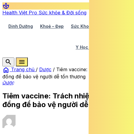
spa
Health Việt Pro
Sức khỏe & Đời sống
Dinh Dưỡng
Khoẻ – Đẹp
Sức Khoẻ TV
Y Học 360
Y Học Cổ Truyền
Y Tế
search
menu
home
Trang chủ
/
Dược
/
Tiêm vaccine: Trách nhiệm cộng
đồng để bảo vệ người dễ tổn thương
Dược
Tiêm vaccine: Trách nhiệm cộng
đồng để bảo vệ người dễ tổn thương