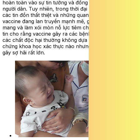
hoàn toàn vào sự tin tưởng và đồng thuận của đa số
người dân. Tuy nhiên, trong thời đại bùng nổ thông tin,
các tin đồn thất thiệt và những quan niệm sai lầm về
vaccine đang lan truyền mạnh mẽ, gây ra tâm lý hoang
mang và làm xói mòn nỗ lực tiêm chủng. Những thông
tin cho rằng vaccine gây ra các bệnh tự miễn hay chứa
các chất độc hại thường không dựa trên bất kỳ bằng
chứng khoa học xác thực nào nhưng lại có khả năng
gây sợ hãi rất lớn.