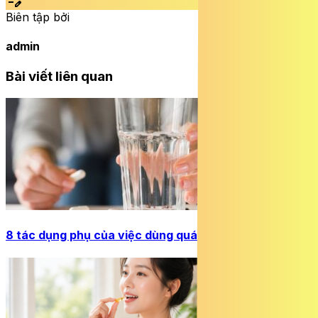
edit_note
Biên tập bởi
admin
Bài viết liên quan
8 tác dụng phụ của việc dùng quá nhiều magie