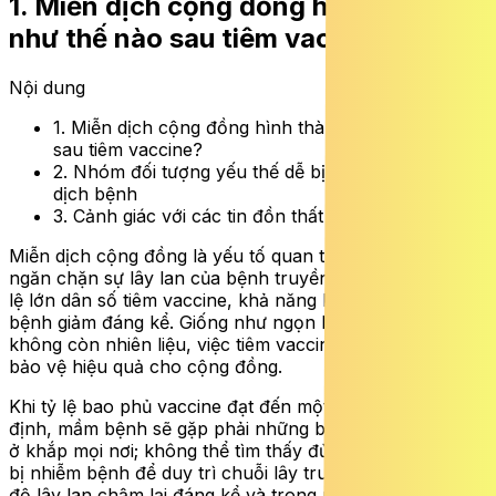
1. Miễn dịch cộng đồng hình thành
như thế nào sau tiêm vaccine?
Nội dung
1. Miễn dịch cộng đồng hình thành như thế nào
sau tiêm vaccine?
2. Nhóm đối tượng yếu thế dễ bị tổn thương trước
dịch bệnh
3. Cảnh giác với các tin đồn thất thiệt về vaccine
Miễn dịch cộng đồng là yếu tố quan trọng trong việc
ngăn chặn sự lây lan của bệnh truyền nhiễm. Khi một tỷ
lệ lớn dân số tiêm vaccine, khả năng lây truyền mầm
bệnh giảm đáng kể. Giống như ngọn lửa bị dập tắt khi
không còn nhiên liệu, việc tiêm vaccine tạo ra hàng rào
bảo vệ hiệu quả cho cộng đồng.
Khi tỷ lệ bao phủ vaccine đạt đến một ngưỡng nhất
định, mầm bệnh sẽ gặp phải những bức tường miễn dịch
ở khắp mọi nơi; không thể tìm thấy đủ số lượng người dễ
bị nhiễm bệnh để duy trì chuỗi lây truyền. Kết quả là tốc
độ lây lan chậm lại đáng kể và trong những điều kiện lý