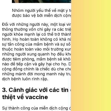
Nhóm người yếu thế về mặt y tế rất cần thiết
được bảo vệ bởi miễn dịch cộng đồng.
Đối với những người này, một loại virus hay vi khuẩn
thông thường vốn chỉ gây ra các triệu chứng nhẹ ở
người khỏe mạnh lại có thể trở thành một bản án tử
hình. Họ hoàn toàn không có khả năng tự bảo vệ trước
sự tấn công của mầm bệnh và sự sống còn của họ phụ
thuộc hoàn toàn vào môi trường xung quanh. Nếu
những người xung quanh họ đều khỏe mạnh và đã
được tiêm phòng, mầm bệnh sẽ không có con đường
nào để tiếp cận và gây hại cho họ. Do đó, miễn dịch
cộng đồng chính là chiếc dù che chở duy nhất cho
những mảnh đời mong manh này trước những cơn bão
dịch bệnh luôn rình rập.
3.
Cảnh giác với các tin đồn thất
thiệt về vaccine
Sự thành công của miễn dịch cộng đồng phụ thuộc