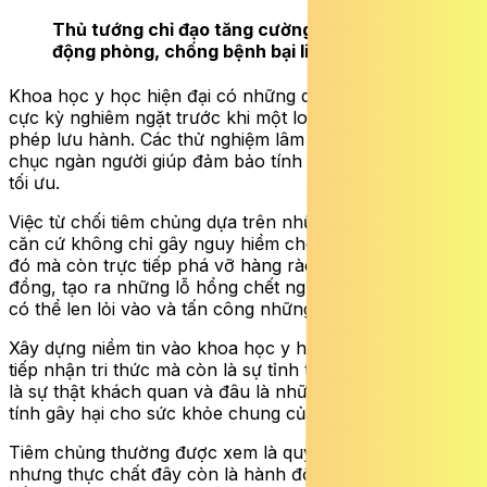
Thủ tướng chỉ đạo tăng cường tiêm vaccine, chủ
động phòng, chống bệnh bại liệt
ĐỌC NGAY
Khoa học y học hiện đại có những quy trình kiểm định
cực kỳ nghiêm ngặt trước khi một loại vaccine được
phép lưu hành. Các thử nghiệm lâm sàng trên hàng
chục ngàn người giúp đảm bảo tính an toàn và hiệu quả
tối ưu.
Việc từ chối tiêm chủng dựa trên những tin đồn không
căn cứ không chỉ gây nguy hiểm cho bản thân cá nhân
đó mà còn trực tiếp phá vỡ hàng rào miễn dịch cộng
đồng, tạo ra những lỗ hổng chết người khiến mầm bệnh
có thể len lỏi vào và tấn công những người yếu thế.
Xây dựng niềm tin vào khoa học y học không chỉ là việc
tiếp nhận tri thức mà còn là sự tỉnh táo để phân biệt đâu
là sự thật khách quan và đâu là những suy đoán cảm
tính gây hại cho sức khỏe chung của xã hội.
Tiêm chủng thường được xem là quyết định cá nhân,
nhưng thực chất đây còn là hành động bảo vệ cộng