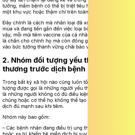
tưởng, mầm bệnh có thể bị triệt tiêu hoàn toàn trong
một khu vực hoặc thậm chí trên toàn thế giới.
Đây chính là cách mà nhân loại đã xóa sổ bệnh đậu
mùa và đang tiến gần đến việc loại bỏ bệnh bại liệt. Như
vậy, mỗi mũi tiêm vaccine của cá nhân không chỉ là một
lá chắn cho chính họ mà còn đóng góp một viên gạch
vào bức tường thành vững chãi bảo vệ toàn bộ xã hội.
2. Nhóm đối tượng yếu thế dễ bị tổn
thương trước dịch bệnh
Trong bất kỳ xã hội nào cũng luôn tồn tại một nhóm đối
tượng được gọi là những người yếu thế về mặt y tế. Đây
là những người không có đủ điều kiện sức khỏe để tiêm
chủng hoặc cơ thể họ không thể tạo ra phản ứng miễn
dịch đủ mạnh sau khi tiêm.
Nhóm này bao gồm:
– Các bệnh nhân đang điều trị ung thư bằng hóa trị
hoặc xạ trị khiến hệ miễn dịch bị suy kiệt