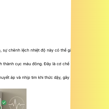
p, sự chênh lệch nhiệt độ này có thể gây co mạch máu
nh thành cục máu đông. Đây là cơ chế nguy hiểm có thể
uyết áp và nhịp tim khi thức dậy, gây áp lực lên hệ tim