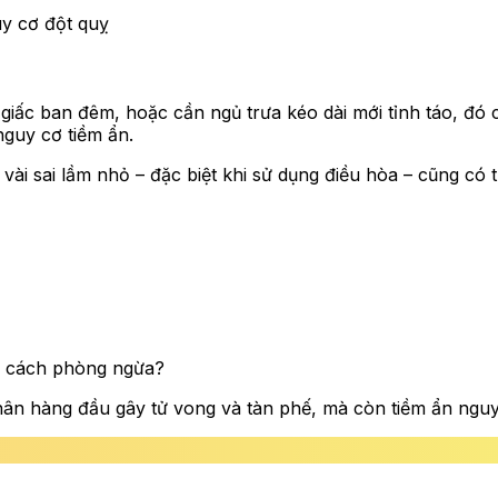
uy cơ đột quỵ
ấc ban đêm, hoặc cần ngủ trưa kéo dài mới tỉnh táo, đó c
nguy cơ tiềm ẩn.
 vài sai lầm nhỏ – đặc biệt khi sử dụng điều hòa – cũng có
và cách phòng ngừa?
n hàng đầu gây tử vong và tàn phế, mà còn tiềm ẩn nguy c