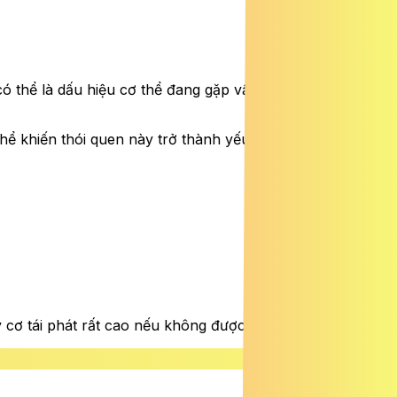
ó thể là dấu hiệu cơ thể đang gặp vấn đề. Trong trường
 thể khiến thói quen này trở thành yếu tố nguy hiểm cho
ơ tái phát rất cao nếu không được kiểm soát tốt.