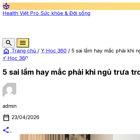
spa
Health Việt Pro
Sức khỏe & Đời sống
search
menu
home
Trang chủ
/
Y Học 360
/
5 sai lầm hay mắc phải khi 
Y Học 360
5 sai lầm hay mắc phải khi ngủ trưa t
admin
calendar_today
23/04/2026
share
alternate_email