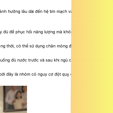
 ảnh hưởng lâu dài đến hệ tim mạch và não bộ.
ày đủ để phục hồi năng lượng mà không làm cơ thể rơi
Đồng thời, có thể sử dụng chăn mỏng để giữ ấm cơ thể, hạn
 uống đủ nước trước và sau khi ngủ cũng giúp giảm nguy
 bởi đây là nhóm có nguy cơ đột quỵ cao nếu sinh hoạt