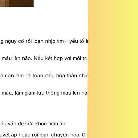
g nguy cơ rối loạn nhịp tim – yếu tố làm tăng nguy cơ đột
g máu lên não. Nếu kết hợp với môi trường lạnh, nguy cơ
à còn làm rối loạn điều hòa thân nhiệt, đặc biệt nguy
 máu, làm giảm lưu thông máu lên não, từ đó tăng nguy
các vấn đề sức khỏe tiềm ẩn.
uyết áp hoặc rối loạn chuyển hóa. Chính các bệnh lý này