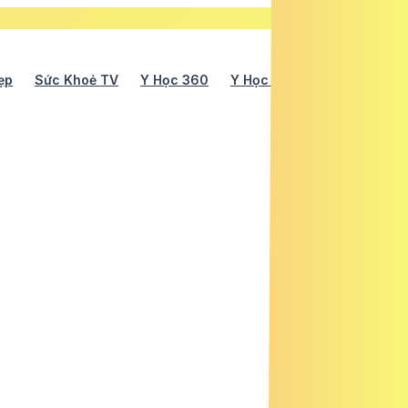
ẹp
Sức Khoẻ TV
Y Học 360
Y Học Cổ Truyền
Y Tế