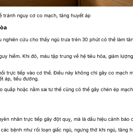
ể tránh nguy cơ co mạch, tăng huyết áp
hòa
 nghiên cứu cho thấy ngủ trưa trên 30 phút có thể làm tăn
guy hiểm. Khi đó, máu tập trung về hệ tiêu hóa, giảm lượn
hổi trực tiếp vào cơ thể. Điều này không chỉ gây co mạch m
t áp, tiểu đường.
co quắp hoặc nằm sai tư thế cũng có thể gây chèn ép mạch
yên nhân trực tiếp gây đột quỵ, mà là dấu hiệu cảnh báo 
ác bệnh như rối loạn giấc ngủ, ngưng thở khi ngủ, tăng h