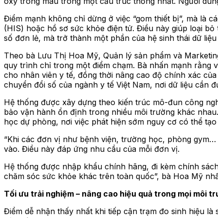
oxy trong máu trong một cấu trúc thống nhất. Người dùng 
Điểm mạnh không chỉ dừng ở việc “gom thiết bị”, mà là cá
(HIS) hoặc hồ sơ sức khỏe điện tử. Điều này giúp loại bỏ
số đơn lẻ, mà trở thành một phần của hệ sinh thái dữ liệu
Theo bà Lưu Thị Hoa Mỹ, Quản lý sản phẩm và Marketing 
quy trình chỉ trong một điểm chạm. Bà nhấn mạnh rằng việ
cho nhân viên y tế, đồng thời nâng cao độ chính xác của
chuyển đổi số của ngành y tế Việt Nam, nơi dữ liệu cần 
Hệ thống được xây dựng theo kiến trúc mô-đun công ngh
bảo vận hành ổn định trong nhiều môi trường khác nhau. Đ
học dự phòng, nơi việc phát hiện sớm nguy cơ có thể tạo r
“Khi các đơn vị như bệnh viện, trường học, phòng gym… đ
vào. Điều này đáp ứng nhu cầu của mỗi đơn vị.
Hệ thống được nhập khẩu chính hãng, đi kèm chính sách 
chăm sóc sức khỏe khác trên toàn quốc”, bà Hoa Mỹ nh
Tối ưu trải nghiệm – nâng cao hiệu quả trong mọi môi t
Điểm dễ nhận thấy nhất khi tiếp cận trạm đo sinh hiệu là