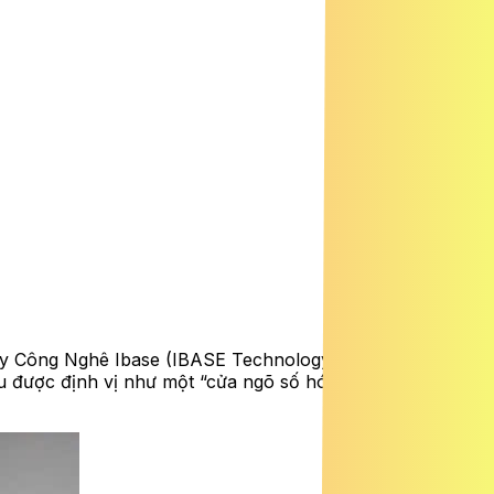
ty Công Nghê Ibase (IBASE Technology Inc. Đài Loan,
ệu được định vị như một “cửa ngõ số hóa” trong quy trình