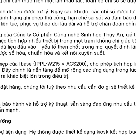
chỉ cần thực hiện một lần thao tác, toàn bộ chỉ số sẽ được
ch dữ liệu được xử lý. Ngay sau khi đo, các chỉ số được t
 tình trạng ghi chép thủ công, hạn chế sai sót và đảm bảo 
 liên tục, phục vụ theo dõi lâu dài và hỗ trợ chẩn đoán chí
của Công ty Cổ phần Công nghệ Sinh học Thụy An, giá trị
c tích hợp nhiều thiết bị trong một trạm không chỉ giúp ti
 dữ liệu đầu vào – yếu tố then chốt trong mọi quyết định 
được số hóa, chuẩn hóa và kết nối xuyên suốt.
iệp của Ibase (IPPL-W215 × ACS200), cho phép tích hợp 
ây chính là nền tảng để mở rộng các ứng dụng trong tương 
a khác biệt lớn trong điều trị.
ặt hàng, chúng tôi tuỳ theo nhu cầu cần đo gì sẽ thiết kế
bảo hành và hỗ trợ kỹ thuật, sẵn sàng đáp ứng nhu cầu tr
ấn mạnh.
rường
 sự tiện dụng. Hệ thống được thiết kế dạng kiosk kết hợp b