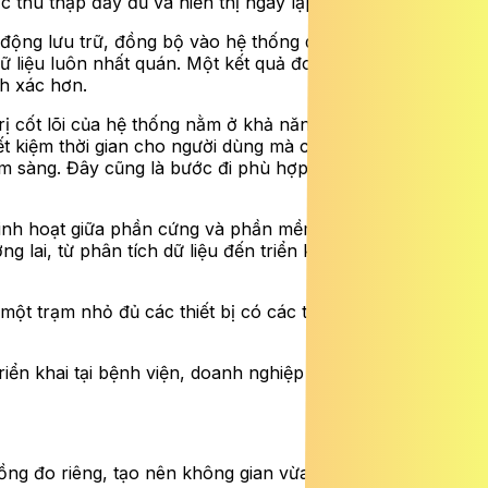
 thu thập đầy đủ và hiển thị ngay lập tức.
ự động lưu trữ, đồng bộ vào hệ thống quản lý bệnh viện
dữ liệu luôn nhất quán. Một kết quả đo không còn là con
nh xác hơn.
 cốt lõi của hệ thống nằm ở khả năng tối ưu hóa toàn bộ
ết kiệm thời gian cho người dùng mà còn giảm tải đáng kể
lâm sàng. Đây cũng là bước đi phù hợp với định hướng
linh hoạt giữa phần cứng và phần mềm, đồng thời đảm
lai, từ phân tích dữ liệu đến triển khai các mô hình y
 một trạm nhỏ đủ các thiết bị có các tính năng đó ghép
iển khai tại bệnh viện, doanh nghiệp và nhiều mô hình
uồng đo riêng, tạo nên không gian vừa hiện đại vừa đảm