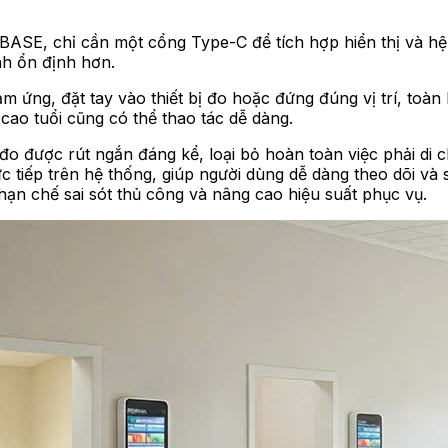
 iBASE, chỉ cần một cổng Type-C để tích hợp hiển thị và 
ành ổn định hơn.
 ứng, đặt tay vào thiết bị đo hoặc đứng đúng vị trí, toà
ao tuổi cũng có thể thao tác dễ dàng.
an đo được rút ngắn đáng kể, loại bỏ hoàn toàn việc phải d
ực tiếp trên hệ thống, giúp người dùng dễ dàng theo dõi và
 hạn chế sai sót thủ công và nâng cao hiệu suất phục vụ.