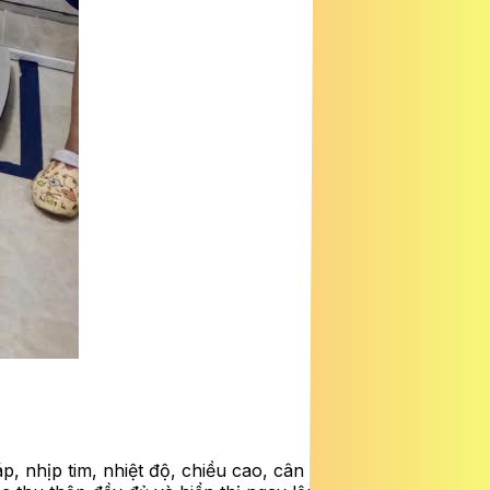
áp, nhịp tim, nhiệt độ, chiều cao, cân nặng và độ bão hòa