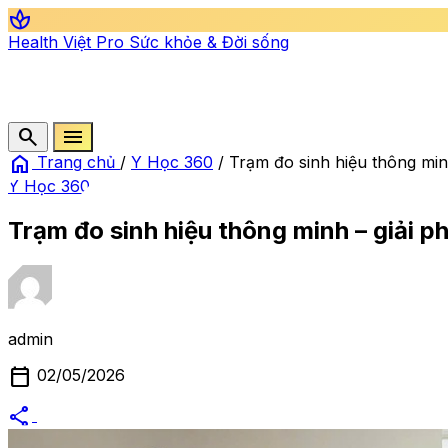
spa
Health Việt Pro
Sức khỏe & Đời sống
search
menu
home
Trang chủ
/
Y Học 360
/
Trạm đo sinh hiệu thông minh
Y Học 360
Trạm đo sinh hiệu thông minh – giải ph
admin
calendar_today
02/05/2026
share
alternate_email