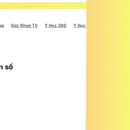
ẹp
Sức Khoẻ TV
Y Học 360
Y Học Cổ Truyền
Y Tế
n số