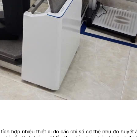
tích hợp nhiều thiết bị do các chỉ số cơ thể như đo huyết 