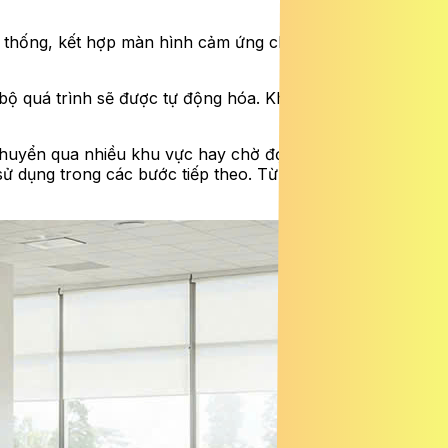
hệ thống, kết hợp màn hình cảm ứng chống nước và thiết
n bộ quá trình sẽ được tự động hóa. Không cần kỹ năng
i chuyển qua nhiều khu vực hay chờ đợi từng bước. Dữ liệu
 sử dụng trong các bước tiếp theo. Từ góc nhìn vận hành,