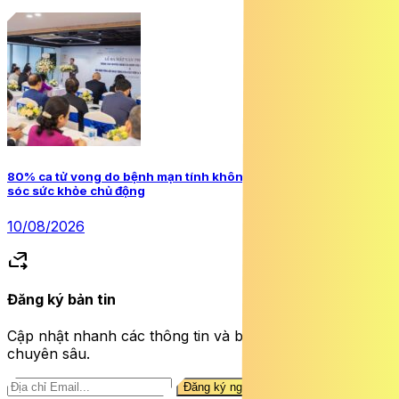
80% ca tử vong do bệnh mạn tính không lây, cần thúc đẩy chăm
sóc sức khỏe chủ động
10/08/2026
forward_to_inbox
Đăng ký bản tin
Cập nhật nhanh các thông tin và bài viết sức khỏe
chuyên sâu.
Đăng ký ngay