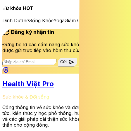
Từ khóa HOT
Dinh Dưỡng
Sống Khỏe
Yoga
Giảm Cân
mark_email_read
Đăng ký nhận tin
Đừng bỏ lỡ các cẩm nang sức khỏe và bài viết mới nhất
được gửi trực tiếp vào hòm thư của bạn mỗi tuần.
send
Gửi
health_and_safety
Health Việt Pro
Sức khỏe & Đời sống
Cổng thông tin về sức khỏe và đời sống cung cấp tin
tức, kiến thức y học phổ thông, hướng dẫn dinh dưỡng
và các giải pháp cải thiện sức khỏe thể chất lẫn tinh
thần cho cộng đồng.