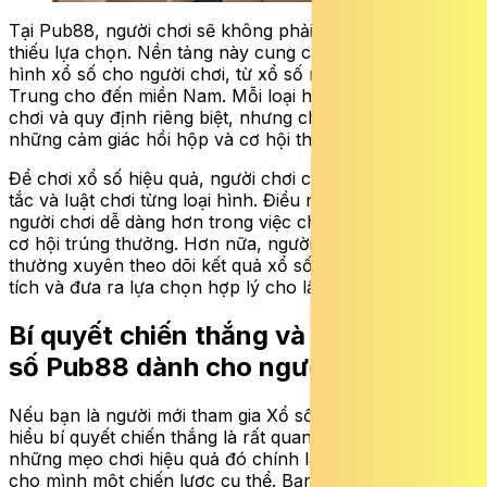
Tại Pub88, người chơi sẽ không phải lo lắng về việc
thiếu lựa chọn. Nền tảng này cung cấp rất nhiều loại
hình xổ số cho người chơi, từ xổ số miền Bắc, miền
Trung cho đến miền Nam. Mỗi loại hình đều có cách
chơi và quy định riêng biệt, nhưng chúng đều mang lại
những cảm giác hồi hộp và cơ hội thắng lớn.
Để chơi xổ số hiệu quả, người chơi cần nắm rõ các quy
tắc và luật chơi từng loại hình. Điều này không chỉ giúp
người chơi dễ dàng hơn trong việc chọn số mà còn tăng
cơ hội trúng thưởng. Hơn nữa, người chơi cũng nên
thường xuyên theo dõi kết quả xổ số để có thể phân
tích và đưa ra lựa chọn hợp lý cho lần chơi tiếp theo.
Bí quyết chiến thắng và mẹo chơi xổ
số Pub88 dành cho người mới
Nếu bạn là người mới tham gia Xổ số Pub88, việc tìm
hiểu bí quyết chiến thắng là rất quan trọng. Một trong
những mẹo chơi hiệu quả đó chính là việc bạn nên chọn
cho mình một chiến lược cụ thể. Bạn có thể tham khảo