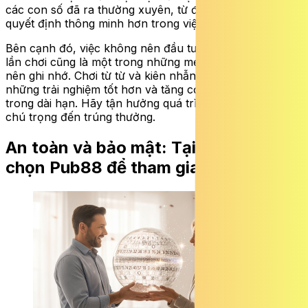
các con số đã ra thường xuyên, từ đó đưa ra những
quyết định thông minh hơn trong việc chọn số.
Bên cạnh đó, việc không nên đầu tư quá lớn vào một
lần chơi cũng là một trong những mẹo mà người chơi
nên ghi nhớ. Chơi từ từ và kiên nhẫn sẽ giúp bạn có
những trải nghiệm tốt hơn và tăng cơ hội trúng thưởng
trong dài hạn. Hãy tận hưởng quá trình chơi, thay vì chỉ
chú trọng đến trúng thưởng.
An toàn và bảo mật: Tại sao nên
chọn Pub88 để tham gia xổ số?