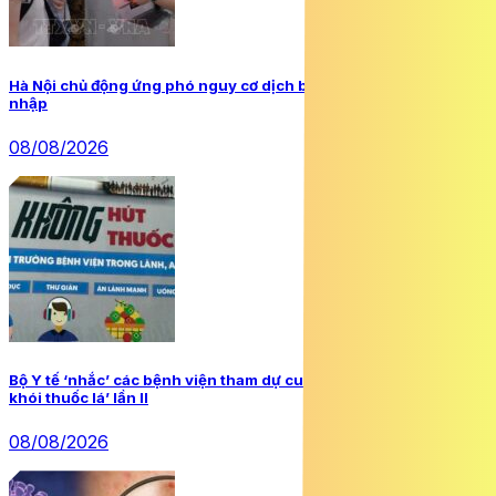
Hà Nội chủ động ứng phó nguy cơ dịch bệnh do virus Ebola xâm
nhập
08/08/2026
Bộ Y tế ‘nhắc’ các bệnh viện tham dự cuộc thi ‘Cơ sở y tế không
khói thuốc lá’ lần II
08/08/2026