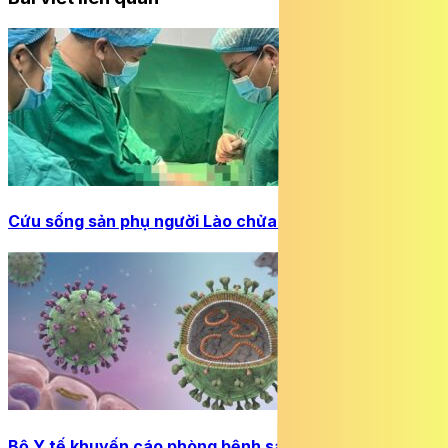
Cứu sống sản phụ người Lào chửa ngoài tử cung bị vỡ
Bộ Y tế khuyến cáo phòng bệnh sau chùm ca nhiễm