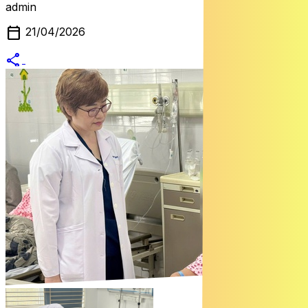
admin
calendar_today
21/04/2026
share
alternate_email