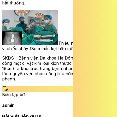
bất thường.
Thiếu niên 15 tuổi cấp cứu
vì chiếc chày 18cm mắc kẹt hậu môn
SKĐS – Bệnh viện Đa khoa Hà Đông vừa lấy thành
công một dị vật kim loại kích thước lớn (chiếc dày dài
18cm) ra khỏi trực tràng bệnh nhân N.K.N (15 tuổi), bảo
tồn nguyên vẹn chức năng tiêu hóa mà không cần mổ
phanh.
edit_note
Biên tập bởi
admin
Bài viết liên quan