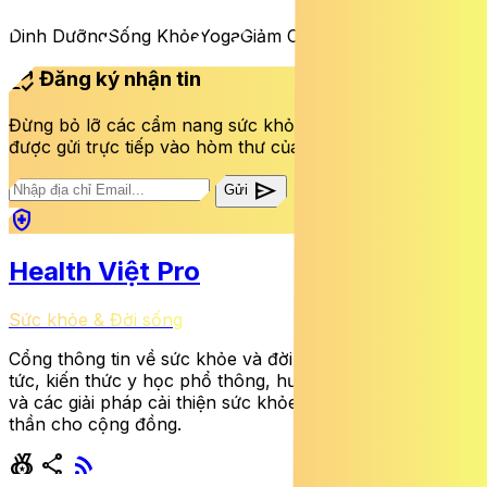
Dinh Dưỡng
Sống Khỏe
Yoga
Giảm Cân
mark_email_read
Đăng ký nhận tin
Đừng bỏ lỡ các cẩm nang sức khỏe và bài viết mới nhất
được gửi trực tiếp vào hòm thư của bạn mỗi tuần.
send
Gửi
health_and_safety
Health Việt Pro
Sức khỏe & Đời sống
Cổng thông tin về sức khỏe và đời sống cung cấp tin
tức, kiến thức y học phổ thông, hướng dẫn dinh dưỡng
và các giải pháp cải thiện sức khỏe thể chất lẫn tinh
thần cho cộng đồng.
social_leaderboard
share
rss_feed