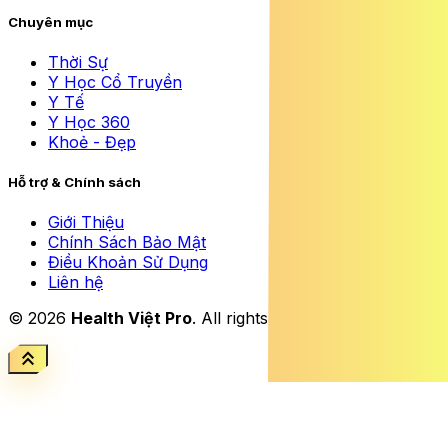
Chuyên mục
Thời Sự
Y Học Cổ Truyền
Y Tế
Y Học 360
Khoẻ - Đẹp
Hỗ trợ & Chính sách
Giới Thiệu
Chính Sách Bảo Mật
Điều Khoản Sử Dụng
Liên hệ
© 2026
Health Việt Pro
. All rights reserved.
keyboard_double_arrow_up