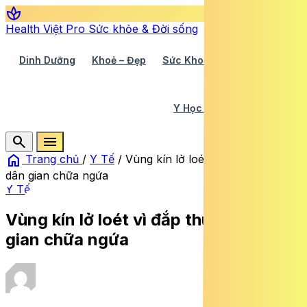
spa
Health Việt Pro
Sức khỏe & Đời sống
Dinh Dưỡng
Khoẻ – Đẹp
Sức Khoẻ TV
Y Học 360
Y Học Cổ Truyền
Y Tế
search
menu
home
Trang chủ
/
Y Tế
/
Vùng kín lở loét vì đắp thuốc lá
dân gian chữa ngứa
Y Tế
Vùng kín lở loét vì đắp thuốc lá dân
gian chữa ngứa