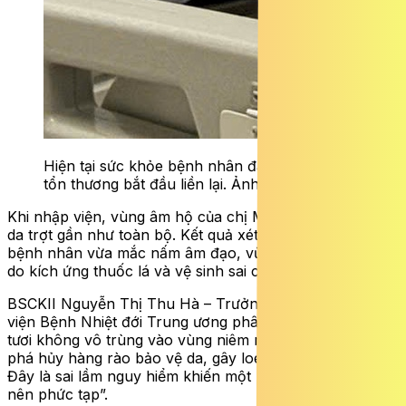
Hiện tại sức khỏe bệnh nhân đã ổn định, các
tổn thương bắt đầu liền lại. Ảnh: BVCC
Khi nhập viện, vùng âm hộ của chị M. đã bị loét rộng,
da trợt gần như toàn bộ. Kết quả xét nghiệm xác định
bệnh nhân vừa mắc nấm âm đạo, vừa bị viêm loét nặng
do kích ứng thuốc lá và vệ sinh sai cách.
BSCKII Nguyễn Thị Thu Hà – Trưởng khoa Sản, Bệnh
viện Bệnh Nhiệt đới Trung ương phân tích: “Việc đắp lá
tươi không vô trùng vào vùng niêm mạc nhạy cảm sẽ
phá hủy hàng rào bảo vệ da, gây loét và nhiễm trùng.
Đây là sai lầm nguy hiểm khiến một bệnh lý đơn giản trở
nên phức tạp”.