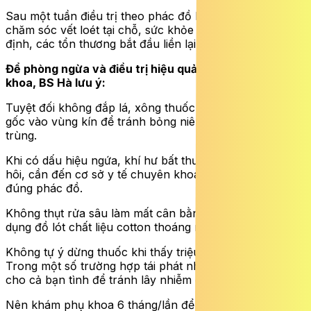
Sau một tuần điều trị theo phác đồ kiểm soát nấm và
chăm sóc vết loét tại chỗ, sức khỏe bệnh nhân đã ổn
định, các tổn thương bắt đầu liền lại.
Để phòng ngừa và điều trị hiệu quả các bệnh phụ
khoa, BS Hà lưu ý:
Tuyệt đối không đắp lá, xông thuốc không rõ nguồn
gốc vào vùng kín để tránh bỏng niêm mạc hoặc nhiễm
trùng.
Khi có dấu hiệu ngứa, khí hư bất thường hoặc có mùi
hôi, cần đến cơ sở y tế chuyên khoa để khám và điều trị
đúng phác đồ.
Không thụt rửa sâu làm mất cân bằng pH âm đạo; sử
dụng đồ lót chất liệu cotton thoáng mát.
Không tự ý dừng thuốc khi thấy triệu chứng vừa giảm.
Trong một số trường hợp tái phát nhiều lần, cần điều trị
cho cả bạn tình để tránh lây nhiễm chéo.
Nên khám phụ khoa 6 tháng/lần để phát hiện sớm các