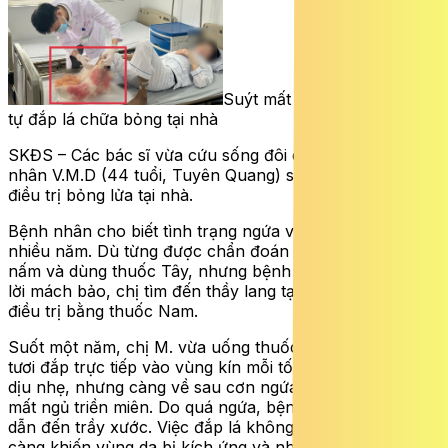
Suýt mất chân sau 1 tháng
tự đắp lá chữa bỏng tại nhà
SKĐS – Các bác sĩ vừa cứu sống đôi chân cho bệnh
nhân V.M.D (44 tuổi, Tuyên Quang) sau một tháng tự
điều trị bỏng lửa tại nhà.
Bệnh nhân cho biết tình trạng ngứa vùng kín đã kéo dài
nhiều năm. Dù từng được chẩn đoán viêm âm đạo do
nấm và dùng thuốc Tây, nhưng bệnh hay tái phát. Nghe
lời mách bảo, chị tìm đến thầy lang tại Thanh Hóa để
điều trị bằng thuốc Nam.
Suốt một năm, chị M. vừa uống thuốc sắc, vừa giã lá
tươi đắp trực tiếp vào vùng kín mỗi tối. Ban đầu chị thấy
dịu nhẹ, nhưng càng về sau cơn ngứa càng dữ dội gây
mất ngủ triền miên. Do quá ngứa, bệnh nhân gãi nhiều
dẫn đến trầy xước. Việc đắp lá không đảm bảo vệ sinh
càng khiến vùng da bị kích ứng và nhiễm trùng nặng.