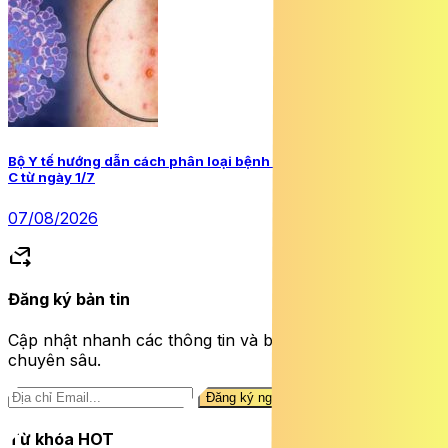
Bộ Y tế hướng dẫn cách phân loại bệnh truyền nhiễm nhóm A, B,
C từ ngày 1/7
07/08/2026
forward_to_inbox
Đăng ký bản tin
Cập nhật nhanh các thông tin và bài viết sức khỏe
chuyên sâu.
Đăng ký ngay
Từ khóa HOT