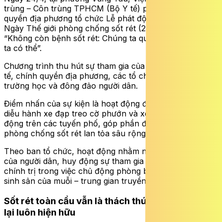
trùng – Côn trùng TPHCM (Bộ Y tế) phối hợp chính
quyền địa phương tổ chức Lễ phát động truyền thông
Ngày Thế giới phòng chống sốt rét (25/4) với chủ đề:
“Không còn bệnh sốt rét: Chúng ta quyết tâm – Chúng
ta có thể”.
Chương trình thu hút sự tham gia của lãnh đạo ngành y
tế, chính quyền địa phương, các tổ chức đoàn thể,
trường học và đông đảo người dân.
Điểm nhấn của sự kiện là hoạt động đi bộ hưởng ứng,
diễu hành xe đạp treo cờ phướn và xe tuyên truyền lưu
động trên các tuyến phố, góp phần đưa thông điệp
phòng chống sốt rét lan tỏa sâu rộng trong cộng đồng.
Theo ban tổ chức, hoạt động nhằm nâng cao nhận thức
của người dân, huy động sự tham gia của cả hệ thống
chính trị trong việc chủ động phòng bệnh, loại bỏ nơi
sinh sản của muỗi – trung gian truyền bệnh sốt rét.
Sốt rét toàn cầu vẫn là thách thức, nguy cơ quay
lại luôn hiện hữu