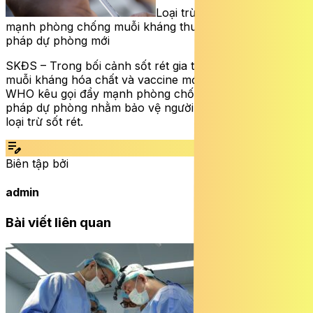
Loại trừ bệnh sốt rét: Đẩy
mạnh phòng chống muỗi kháng thuốc, vaccine và biện
pháp dự phòng mới
SKĐS – Trong bối cảnh sốt rét gia tăng kháng thuốc,
muỗi kháng hóa chất và vaccine mới đang triển khai,
WHO kêu gọi đẩy mạnh phòng chống, tăng cường biện
pháp dự phòng nhằm bảo vệ người dân và hướng tới
loại trừ sốt rét.
edit_note
Biên tập bởi
admin
Bài viết liên quan