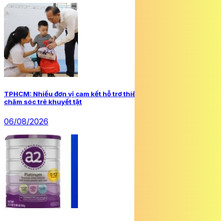
TPHCM: Nhiều đơn vị cam kết hỗ trợ thiết thực cho Trung tâm
chăm sóc trẻ khuyết tật
06/08/2026