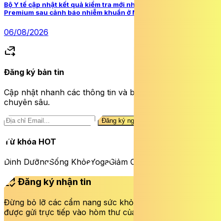
Bộ Y tế cập nhật kết quả kiểm tra mới nhất về sữa a2 Platinum
Premium sau cảnh báo nhiễm khuẩn ở Mỹ
06/08/2026
forward_to_inbox
Đăng ký bản tin
Cập nhật nhanh các thông tin và bài viết sức khỏe
chuyên sâu.
Đăng ký ngay
Từ khóa HOT
Dinh Dưỡng
Sống Khỏe
Yoga
Giảm Cân
mark_email_read
Đăng ký nhận tin
Đừng bỏ lỡ các cẩm nang sức khỏe và bài viết mới nhất
được gửi trực tiếp vào hòm thư của bạn mỗi tuần.