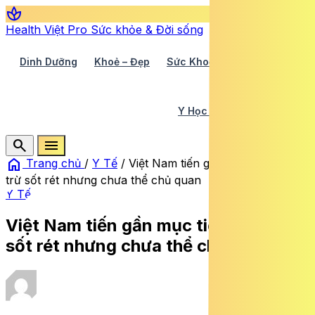
spa
Health Việt Pro
Sức khỏe & Đời sống
Dinh Dưỡng
Khoẻ – Đẹp
Sức Khoẻ TV
Y Học 360
Y Học Cổ Truyền
Y Tế
search
menu
home
Trang chủ
/
Y Tế
/
Việt Nam tiến gần mục tiêu loại
trừ sốt rét nhưng chưa thể chủ quan
Y Tế
Việt Nam tiến gần mục tiêu loại trừ
sốt rét nhưng chưa thể chủ quan