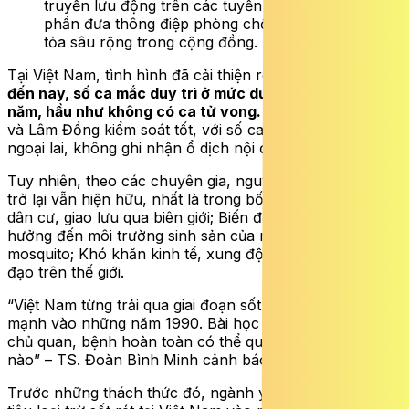
truyền lưu động trên các tuyến phố, góp
phần đưa thông điệp phòng chống sốt rét lan
tỏa sâu rộng trong cộng đồng.
Tại Việt Nam, tình hình đã cải thiện rõ rệt.
Từ năm 2021
đến nay, số ca mắc duy trì ở mức dưới 500 ca mỗi
năm, hầu như không có ca tử vong.
Khu vực Nam Bộ
và Lâm Đồng kiểm soát tốt, với số ca thấp, chủ yếu là ca
ngoại lai, không ghi nhận ổ dịch nội địa.
Tuy nhiên, theo các chuyên gia, nguy cơ sốt rét quay
trở lại vẫn hiện hữu, nhất là trong bối cảnh: Di biến động
dân cư, giao lưu qua biên giới; Biến đổi khí hậu ảnh
hưởng đến môi trường sinh sản của muỗi Anopheles
mosquito; Khó khăn kinh tế, xung đột và yếu tố nhân
đạo trên thế giới.
“Việt Nam từng trải qua giai đoạn sốt rét bùng phát
mạnh vào những năm 1990. Bài học đó cho thấy nếu
chủ quan, bệnh hoàn toàn có thể quay trở lại bất cứ lúc
nào” – TS. Đoàn Bình Minh cảnh báo.
Trước những thách thức đó, ngành y tế xác định mục