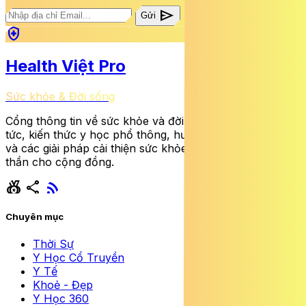
send
Gửi
health_and_safety
Health Việt Pro
Sức khỏe & Đời sống
Cổng thông tin về sức khỏe và đời sống cung cấp tin
tức, kiến thức y học phổ thông, hướng dẫn dinh dưỡng
và các giải pháp cải thiện sức khỏe thể chất lẫn tinh
thần cho cộng đồng.
social_leaderboard
share
rss_feed
Chuyên mục
Thời Sự
Y Học Cổ Truyền
Y Tế
Khoẻ - Đẹp
Y Học 360