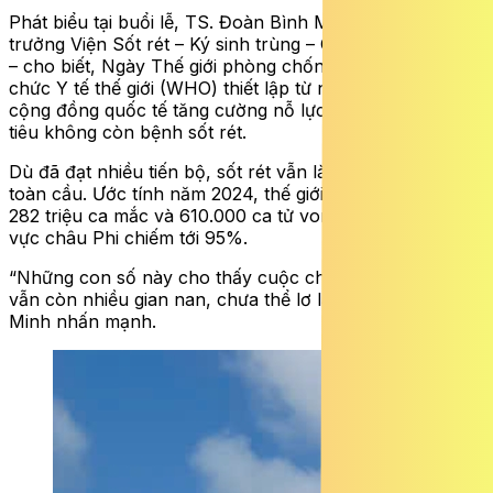
Phát biểu tại buổi lễ, TS. Đoàn Bình Minh – Phó Viện
trưởng Viện Sốt rét – Ký sinh trùng – Côn trùng TPHCM
– cho biết, Ngày Thế giới phòng chống sốt rét được Tổ
chức Y tế thế giới (WHO) thiết lập từ năm 2007, là dịp để
cộng đồng quốc tế tăng cường nỗ lực hướng tới mục
tiêu không còn bệnh sốt rét.
Dù đã đạt nhiều tiến bộ, sốt rét vẫn là thách thức y tế
toàn cầu. Ước tính năm 2024, thế giới ghi nhận khoảng
282 triệu ca mắc và 610.000 ca tử vong, trong đó khu
vực châu Phi chiếm tới 95%.
“Những con số này cho thấy cuộc chiến chống sốt rét
vẫn còn nhiều gian nan, chưa thể lơ là” – TS. Đoàn Bình
Minh nhấn mạnh.