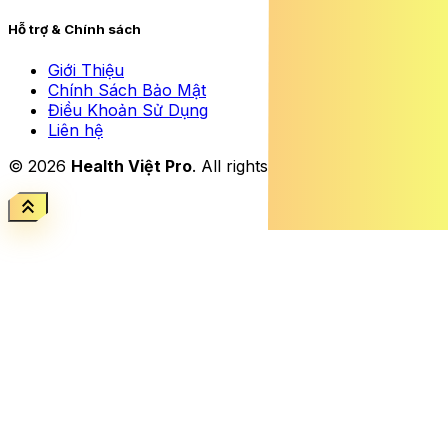
Hỗ trợ & Chính sách
Giới Thiệu
Chính Sách Bảo Mật
Điều Khoản Sử Dụng
Liên hệ
© 2026
Health Việt Pro
. All rights reserved.
keyboard_double_arrow_up