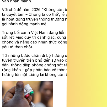
Vân nhấn mạnh.
Với chủ đề năm 2026 “Không còn bệnh sốt rét: Chúng
ta quyết tâm – Chúng ta có thể”, lễ phát động không chỉ
là hoạt động truyền thông thường niên mà còn là lời kêu
gọi hành động mạnh mẽ.
Trong bối cảnh Việt Nam đang tiến gần mục tiêu loại trừ
sốt rét, việc duy trì cảnh giác, củng cố hệ thống phòng
chống và nâng cao nhận thức cộng đồng được xem là
yếu tố then chốt.
Từ những bước chân đi bộ hưởng ứng, những đoàn xe
tuyên truyền trên phố đến sự vào cuộc của từng người
dân, thông điệp phòng chống sốt rét đang được lan tỏa
rộng khắp – góp phần bảo vệ thành quả đã đạt được và
hướng tới một tương lai không còn bệnh sốt rét.