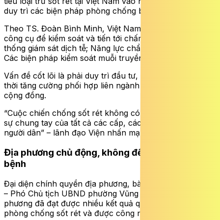
tiêu loại trừ sốt rét tại Việt Nam vào năm 2030, đồng thời
duy trì các biện pháp phòng chống bền vững.
Theo TS. Đoàn Bình Minh, Việt Nam hiện đã có đầy đủ
công cụ để kiểm soát và tiến tới chấm dứt bệnh: Hệ
thống giám sát dịch tễ; Năng lực chẩn đoán, điều trị;
Các biện pháp kiểm soát muỗi truyền bệnh…
Vấn đề cốt lõi là phải duy trì đầu tư, không lơ là, đồng
thời tăng cường phối hợp liên ngành và sự tham gia của
cộng đồng.
“Cuộc chiến chống sốt rét không có biên giới, vì vậy cần
sự chung tay của tất cả các cấp, các ngành và mỗi
người dân” – lãnh đạo Viện nhấn mạnh.
Địa phương chủ động, không để phát sinh ca
bệnh
Đại diện chính quyền địa phương, bà Trần Thị Bích Vân
– Phó Chủ tịch UBND phường Vũng Tàu – cho biết, địa
phương đã đạt được nhiều kết quả quan trọng trong
phòng chống sốt rét và được công nhận loại trừ bệnh.