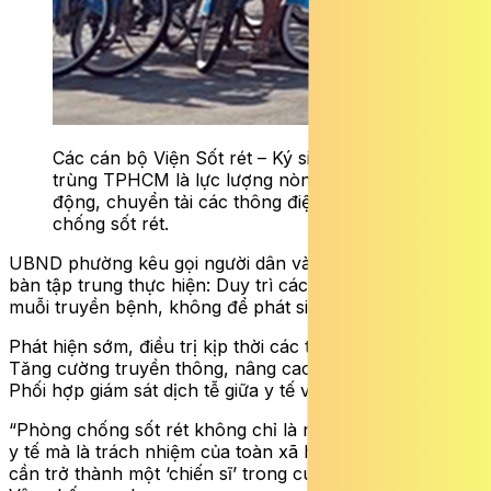
Các cán bộ Viện Sốt rét – Ký sinh trùng – Côn
trùng TPHCM là lực lượng nòng cốt phát
động, chuyển tải các thông điệp phòng
chống sốt rét.
UBND phường kêu gọi người dân và các đơn vị trên địa
bàn tập trung thực hiện: Duy trì các biện pháp kiểm soát
muỗi truyền bệnh, không để phát sinh ca bệnh;
Phát hiện sớm, điều trị kịp thời các trường hợp nghi ngờ;
Tăng cường truyền thông, nâng cao ý thức tự bảo vệ;
Phối hợp giám sát dịch tễ giữa y tế và các đoàn thể.
“Phòng chống sốt rét không chỉ là nhiệm vụ của ngành
y tế mà là trách nhiệm của toàn xã hội. Mỗi người dân
cần trở thành một ‘chiến sĩ’ trong cuộc chiến này” – bà