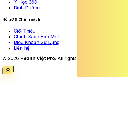
Y Học 360
Dinh Dưỡng
Hỗ trợ & Chính sách
Giới Thiệu
Chính Sách Bảo Mật
Điều Khoản Sử Dụng
Liên hệ
© 2026
Health Việt Pro
. All rights reserved.
keyboard_double_arrow_up