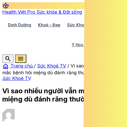
spa
Health Việt Pro
Sức khỏe & Đời sống
Dinh Dưỡng
Khoẻ – Đẹp
Sức Khoẻ TV
Y Học 360
Y Học Cổ Truyền
Y Tế
search
menu
home
Trang chủ
/
Sức Khoẻ TV
/
Vì sao nhiều người vẫn
mắc bệnh hôi miệng dù đánh răng thường xuyên?
Sức Khoẻ TV
Vì sao nhiều người vẫn mắc bệnh hôi
miệng dù đánh răng thường xuyên?