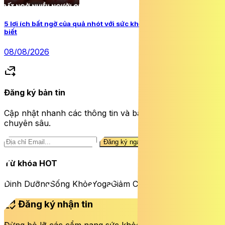
5 lợi ích bất ngờ của quả nhót với sức khỏe, nhiều người chưa
biết
08/08/2026
forward_to_inbox
Đăng ký bản tin
Cập nhật nhanh các thông tin và bài viết sức khỏe
chuyên sâu.
Đăng ký ngay
Từ khóa HOT
Dinh Dưỡng
Sống Khỏe
Yoga
Giảm Cân
mark_email_read
Đăng ký nhận tin