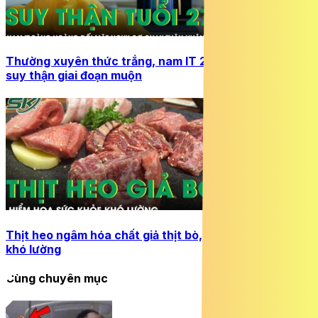
Thường xuyên thức trắng, nam IT 27 tuổi phát hiện
suy thận giai đoạn muộn
Thịt heo ngâm hóa chất giả thịt bò, hiểm họa sức khỏe
khó lường
Cùng chuyên mục