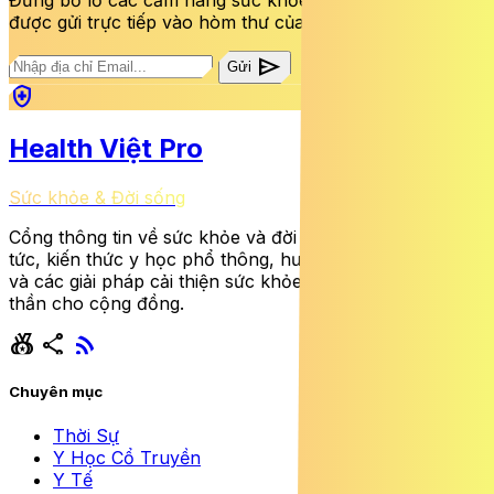
Đừng bỏ lỡ các cẩm nang sức khỏe và bài viết mới nhất
được gửi trực tiếp vào hòm thư của bạn mỗi tuần.
send
Gửi
health_and_safety
Health Việt Pro
Sức khỏe & Đời sống
Cổng thông tin về sức khỏe và đời sống cung cấp tin
tức, kiến thức y học phổ thông, hướng dẫn dinh dưỡng
và các giải pháp cải thiện sức khỏe thể chất lẫn tinh
thần cho cộng đồng.
social_leaderboard
share
rss_feed
Chuyên mục
Thời Sự
Y Học Cổ Truyền
Y Tế