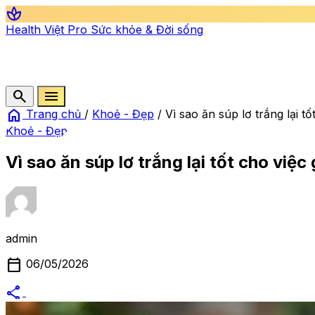
spa
Health Việt Pro
Sức khỏe & Đời sống
search
menu
home
Trang chủ
/
Khoẻ - Đẹp
/
Vì sao ăn súp lơ trắng lại t
Khoẻ - Đẹp
Vì sao ăn súp lơ trắng lại tốt cho việ
admin
calendar_today
06/05/2026
share
alternate_email