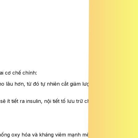
ai cơ chế chính:
no lâu hơn, từ đó tự nhiên cắt giảm lượng thực phẩm tiêu
 tiết ra insulin, nội tiết tố lưu trữ chất béo, giúp quá
 chống oxy hóa và kháng viêm mạnh mẽ. Các nghiên cứu