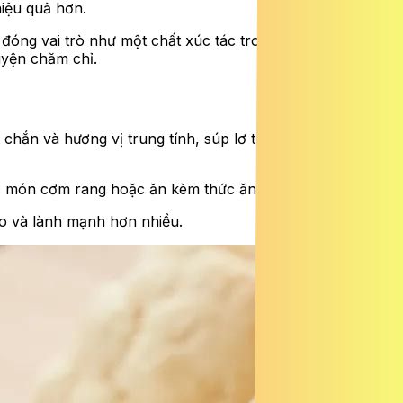
hiệu quả hơn.
đóng vai trò như một chất xúc tác trong quá trình oxy
uyện chăm chỉ.
 chắn và hương vị trung tính, súp lơ trắng có thể dễ dàng
ác món cơm rang hoặc ăn kèm thức ăn.
lo và lành mạnh hơn nhiều.