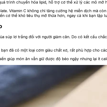
uá trình chuyển hóa lipid, hỗ trợ cơ thể xử lý các mô mỡ 
late. Vitamin C không chỉ tăng cường hệ miễn dịch mà còn 
iến cơ thể khó tiêu thụ mỡ thừa hơn, ngay cả khi bạn tập l
o
ủa súp lơ trắng đối với người giảm cân. Do có kết cấu chắc
, bạn đã có một loại cơm
giàu chất xơ, rất phù hợp cho c
iền giúp món ăn vẫn giữ được độ béo ngậy nhưng lại ít ca