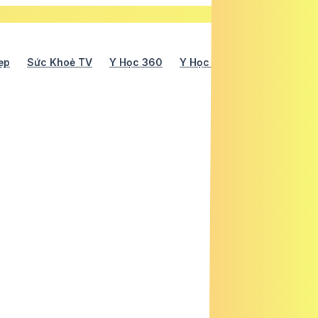
ẹp
Sức Khoẻ TV
Y Học 360
Y Học Cổ Truyền
Y Tế