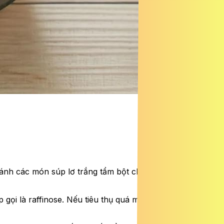
ránh các món súp lơ trắng tẩm bột chiên giòn hoặc phủ
gọi là raffinose. Nếu tiêu thụ quá mức, nó có thể gây