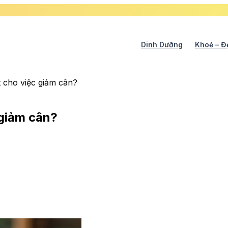
Dinh Dưỡng
Khoẻ – Đ
ốt cho việc giảm cân?
c giảm cân?