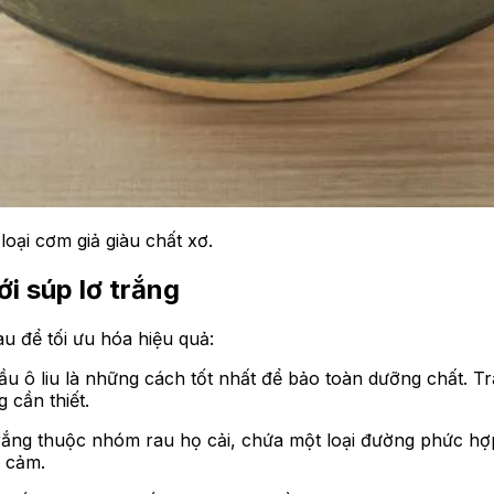
oại cơm giả giàu chất xơ.
ới súp lơ trắng
u để tối ưu hóa hiệu quả:
ầu ô liu
là những cách tốt nhất để bảo toàn dưỡng chất. T
 cần thiết.
rắng thuộc nhóm rau họ cải, chứa một loại đường phức hợp 
y cảm.