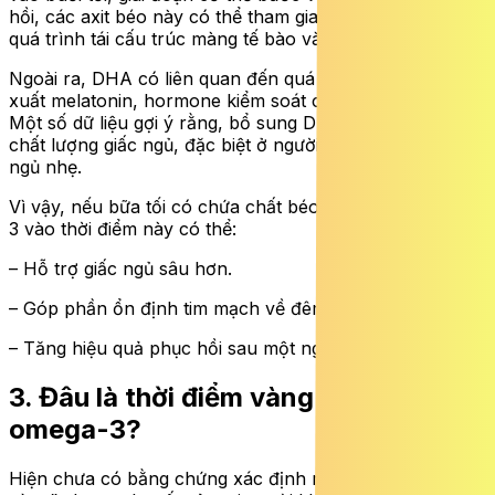
hồi, các axit béo này có thể tham gia hiệu quả hơn vào
quá trình tái cấu trúc màng tế bào và chuyển hóa lipid.
Ngoài ra, DHA có liên quan đến quá trình điều hòa sản
xuất melatonin, hormone kiểm soát chu kỳ ngủ – thức.
Một số dữ liệu gợi ý rằng, bổ sung DHA có thể cải thiện
chất lượng giấc ngủ, đặc biệt ở người có rối loạn giấc
ngủ nhẹ.
Vì vậy, nếu bữa tối có chứa chất béo, việc uống omega-
3 vào thời điểm này có thể:
– Hỗ trợ giấc ngủ sâu hơn.
– Góp phần ổn định tim mạch về đêm.
– Tăng hiệu quả phục hồi sau một ngày hoạt động.
3. Đâu là thời điểm vàng uống
omega-3?
Hiện chưa có bằng chứng xác định một “thời điểm