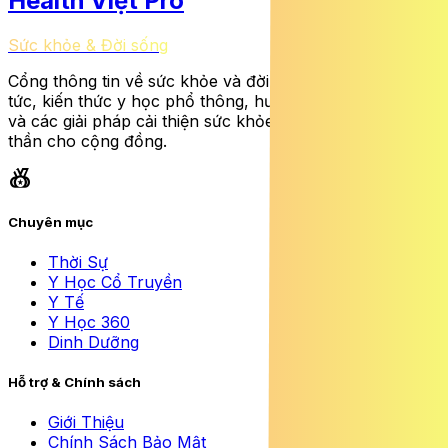
Health Việt Pro
Sức khỏe & Đời sống
Cổng thông tin về sức khỏe và đời sống cung cấp tin
tức, kiến thức y học phổ thông, hướng dẫn dinh dưỡng
và các giải pháp cải thiện sức khỏe thể chất lẫn tinh
thần cho cộng đồng.
social_leaderboard
share
rss_feed
Chuyên mục
Thời Sự
Y Học Cổ Truyền
Y Tế
Y Học 360
Dinh Dưỡng
Hỗ trợ & Chính sách
Giới Thiệu
Chính Sách Bảo Mật