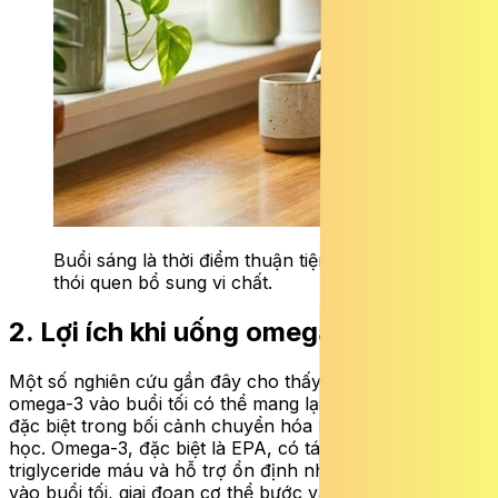
Buổi sáng là thời điểm thuận tiện để duy trì
thói quen bổ sung vi chất.
2. Lợi ích khi uống omega-3 buổi tối
Một số nghiên cứu gần đây cho thấy, việc bổ sung
omega-3 vào buổi tối có thể mang lại lợi ích nhất định,
đặc biệt trong bối cảnh chuyển hóa lipid và nhịp sinh
học. Omega-3, đặc biệt là EPA, có tác dụng giảm
triglyceride máu và hỗ trợ ổn định nhịp tim. Khi sử dụng
vào buổi tối, giai đoạn cơ thể bước vào quá trình phục