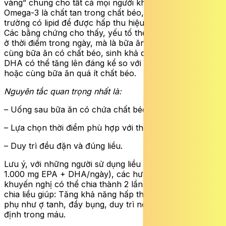
vàng” chung cho tất cả mọi người khi sử dụng omega-3.
Omega-3 là chất tan trong chất béo, do đó cần môi
trường có lipid để được hấp thu hiệu quả qua ruột non.
Các bằng chứng cho thấy, yếu tố then chốt không nằm
ở thời điểm trong ngày, mà là bữa ăn đi kèm. Khi dùng
cùng bữa ăn có chất béo, sinh khả dụng của EPA và
DHA có thể tăng lên đáng kể so với khi uống lúc đói
hoặc cùng bữa ăn quá ít chất béo.
Nguyên tắc quan trọng nhất là:
– Uống sau bữa ăn có chứa chất béo để tối ưu hấp thu.
– Lựa chọn thời điểm phù hợp với thói quen sinh hoạt.
– Duy trì đều đặn và đúng liều.
Lưu ý, với những người sử dụng liều omega-3 cao (trên
1.000 mg EPA + DHA/ngày), các hướng dẫn dinh dưỡng
khuyến nghị có thể chia thành 2 lần trong ngày. Việc
chia liều giúp: Tăng khả năng hấp thu, giảm tác dụng
phụ như ợ tanh, đầy bụng, duy trì nồng độ axit béo ổn
định trong máu.