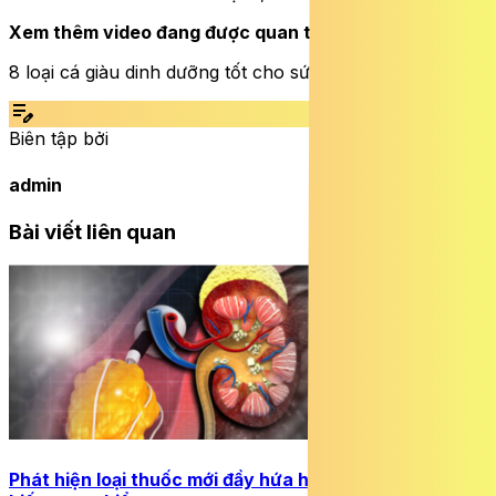
Xem thêm video đang được quan tâm:
8 loại cá giàu dinh dưỡng tốt cho sức khỏe | SKĐS
edit_note
Biên tập bởi
admin
Bài viết liên quan
Phát hiện loại thuốc mới đầy hứa hẹn trị bệnh thận