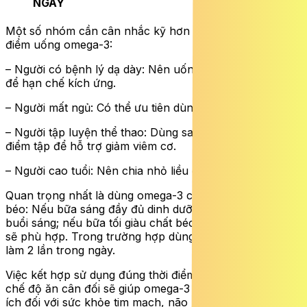
NGAY
Một số nhóm cần cân nhắc kỹ hơn khi lựa chọn thời
điểm uống omega-3:
– Người có bệnh lý dạ dày: Nên uống sau bữa ăn chính
để hạn chế kích ứng.
– Người mất ngủ: Có thể ưu tiên dùng vào buổi tối.
– Người tập luyện thể thao: Dùng sau bữa ăn gần thời
điểm tập để hỗ trợ giảm viêm cơ.
– Người cao tuổi: Nên chia nhỏ liều để tăng dung nạp.
Quan trọng nhất là dùng omega-3 cùng bữa ăn có chất
béo: Nếu bữa sáng đầy đủ dinh dưỡng, có thể uống vào
buổi sáng; nếu bữa tối giàu chất béo hơn, uống buổi tối
sẽ phù hợp. Trong trường hợp dùng liều cao, nên chia
làm 2 lần trong ngày.
Việc kết hợp sử dụng đúng thời điểm, đúng liều cùng
chế độ ăn cân đối sẽ giúp omega-3 phát huy tối đa lợi
ích đối với sức khỏe tim mạch, não bộ và chuyển hóa.