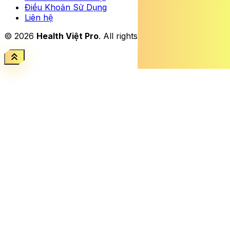
Điều Khoản Sử Dụng
Liên hệ
© 2026
Health Việt Pro
. All rights reserved.
keyboard_double_arrow_up