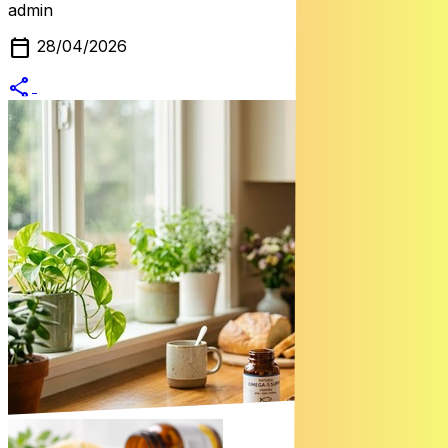
admin
calendar_today
28/04/2026
share
alternate_email