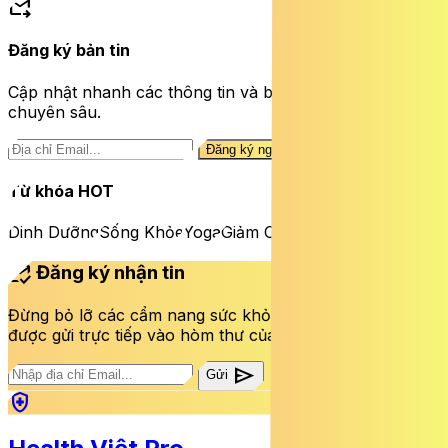
forward_to_inbox
Đăng ký bản tin
Cập nhật nhanh các thông tin và bài viết sức khỏe
chuyên sâu.
Đăng ký ngay
Từ khóa HOT
Dinh Dưỡng
Sống Khỏe
Yoga
Giảm Cân
mark_email_read
Đăng ký nhận tin
Đừng bỏ lỡ các cẩm nang sức khỏe và bài viết mới nhất
được gửi trực tiếp vào hòm thư của bạn mỗi tuần.
send
Gửi
health_and_safety