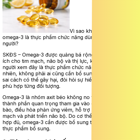
Vì sao không nên xem
omega-3 là thực phẩm chức năng dùng cho tất cả mọi
người?
SKĐS – Omega-3 được quảng bá rộng rãi với nhiều lợi
ích cho tim mạch, não bộ và thị lực, khiến không ít
người xem đây là thực phẩm chức năng ‘phổ thông’. Tuy
nhiên, không phải ai cũng cần bổ sung, thậm chí dùng
sai cách có thể gây hại, đòi hỏi sự hiểu đúng và sử dụng
phù hợp từng đối tượng.
Omega-3 là nhóm axit béo không no thiết yếu, là những
thành phần quan trọng tham gia vào cấu trúc màng tế
bào, điều hòa phản ứng viêm, hỗ trợ chức năng tim
mạch và phát triển não bộ. Do cơ thể không tự tổng
hợp đủ, omega-3 cần được bổ sung từ chế độ ăn hoặc
thực phẩm bổ sung.