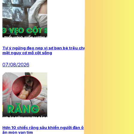
Tự ý ngừng đeo nẹp vì sợ bạn bè trêu chọc, nữ sinh 16 tuổi đối
mặt nguy cơ mổ cột sống
07/08/2026
Hơn 10 chiếc răng sâu khiến người đàn ông 57 tuổi bị vi khuẩn
ăn mòn van tim