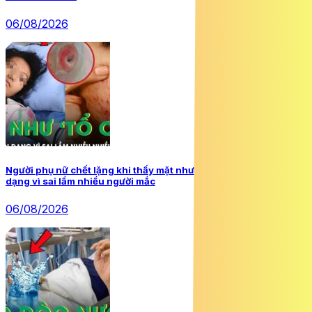
06/08/2026
Người phụ nữ chết lặng khi thấy mặt như ‘tổ ong’, nguy cơ biến
dạng vì sai lầm nhiều người mắc
06/08/2026