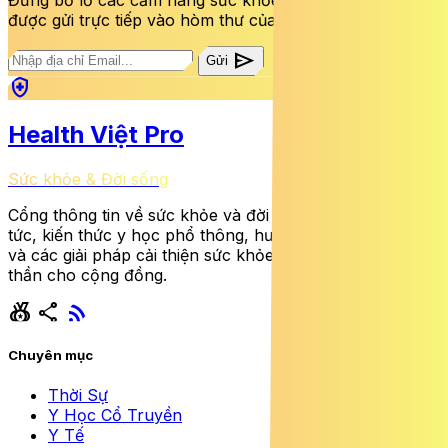
Đừng bỏ lỡ các cẩm nang sức khỏe và bài viết mới nhất
được gửi trực tiếp vào hòm thư của bạn mỗi tuần.
send
Gửi
health_and_safety
Health Việt Pro
Sức khỏe & Đời sống
Cổng thông tin về sức khỏe và đời sống cung cấp tin
tức, kiến thức y học phổ thông, hướng dẫn dinh dưỡng
và các giải pháp cải thiện sức khỏe thể chất lẫn tinh
thần cho cộng đồng.
social_leaderboard
share
rss_feed
Chuyên mục
Thời Sự
Y Học Cổ Truyền
Y Tế