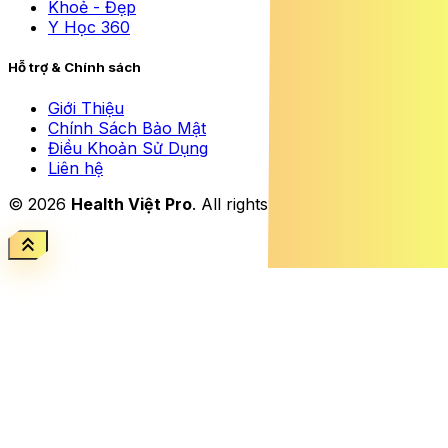
Khoẻ - Đẹp
Y Học 360
Hỗ trợ & Chính sách
Giới Thiệu
Chính Sách Bảo Mật
Điều Khoản Sử Dụng
Liên hệ
© 2026
Health Việt Pro
. All rights reserved.
keyboard_double_arrow_up