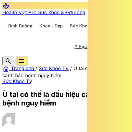
spa
Health Việt Pro
Sức khỏe & Đời sống
Dinh Dưỡng
Khoẻ – Đẹp
Sức Khoẻ TV
Y Học 360
Y Học Cổ Truyền
Y Tế
search
menu
home
Trang chủ
/
Sức Khoẻ TV
/
Ù tai có thể là dấu hiệu
cảnh báo bệnh nguy hiểm
Sức Khoẻ TV
Ù tai có thể là dấu hiệu cảnh báo
bệnh nguy hiểm