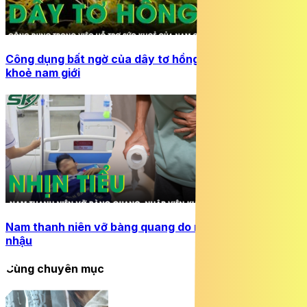
Công dụng bất ngờ của dây tơ hồng vàng hỗ trợ sức
khoẻ nam giới
Nam thanh niên vỡ bàng quang do nhịn tiểu sau cuộc
nhậu
Cùng chuyên mục