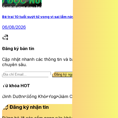
Bé trai 10 tuổi suýt tử vong vì sai lầm này khi uống nước
06/08/2026
forward_to_inbox
Đăng ký bản tin
Cập nhật nhanh các thông tin và bài viết sức khỏe
chuyên sâu.
Đăng ký ngay
Từ khóa HOT
Dinh Dưỡng
Sống Khỏe
Yoga
Giảm Cân
mark_email_read
Đăng ký nhận tin