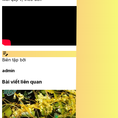
edit_note
Biên tập bởi
admin
Bài viết liên quan