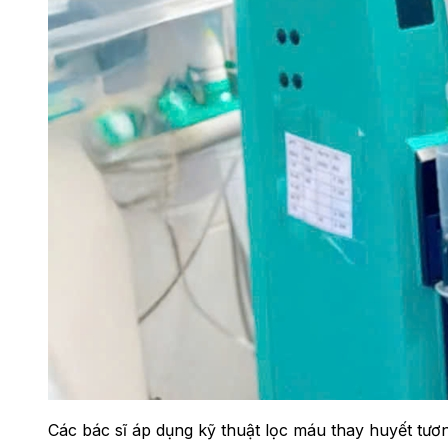
Các bác sĩ áp dụng kỹ thuật lọc máu thay huyết tươ