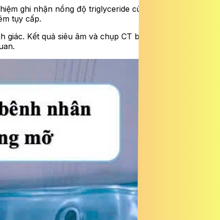
iệm ghi nhận nồng độ triglyceride của bệnh nhân lên tới
êm tụy cấp.
h giác. Kết quả siêu âm và chụp CT bụng xác định bệnh
uan.