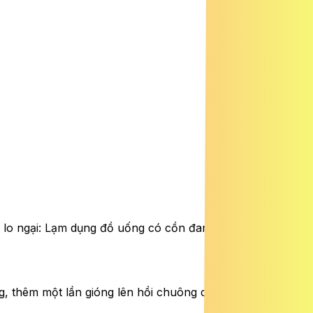
g lo ngại: Lạm dụng đồ uống có cồn đang âm thầm đẩy
g, thêm một lần gióng lên hồi chuông cảnh báo về hệ lụy