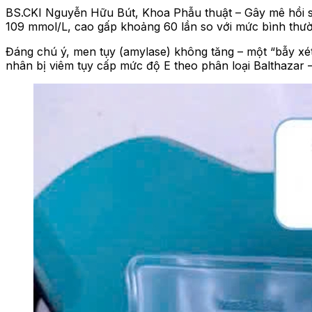
BS.CKI Nguyễn Hữu Bút, Khoa Phẫu thuật – Gây mê hồi sức
109 mmol/L, cao gấp khoảng 60 lần so với mức bình thư
Đáng chú ý, men tụy (amylase) không tăng – một “bẫy xé
nhân bị viêm tụy cấp mức độ E theo phân loại Balthazar 