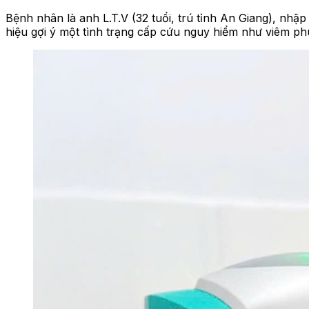
Bệnh nhân là anh L.T.V (32 tuổi, trú tỉnh An Giang), nhậ
hiệu gợi ý một tình trạng cấp cứu nguy hiểm như viêm p