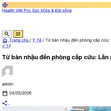
spa
Health Việt Pro
Sức khỏe & Đời sống
search
menu
home
Trang chủ
/
Y Tế
/
Từ bàn nhậu đến phòng cấp cứu: L
Y Tế
Từ bàn nhậu đến phòng cấp cứu: Lằn 
admin
calendar_today
04/05/2026
share
alternate_email