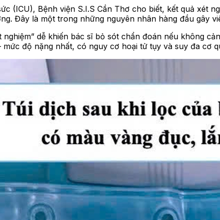
 (ICU), Bệnh viện S.I.S Cần Thơ cho biết, kết quả xét ngh
ờng. Đây là một trong những nguyên nhân hàng đầu gây vi
t nghiệm” dễ khiến bác sĩ bỏ sót chẩn đoán nếu không cản
– mức độ nặng nhất, có nguy cơ hoại tử tụy và suy đa cơ q