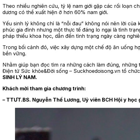
Theo nhiều nghiên cứu, tỷ lệ nam giới gặp các rối loạn c
dương có thể xuất hiện ở hơn 60% nam giới.
Yếu sinh lý không chỉ là “nỗi đau” không nói nên lời của
phúc gia đình nhưng một thực tế đáng lo ngại là tình trạ
pháp thiếu khoa học, dẫn đến tình trạng ngày càng nghi
Trong bối cảnh đó, việc xây dựng một chế độ ăn uống hợp
bền vững.
Nhằm giúp bạn đọc tìm ra những cách làm đúng, những th
Điện tử Sức khỏe&Đời sống – Suckhoedoisong.vn tổ chức 
SINH LÝ NAM.
Khách mời tham gia chương trình:
– TTƯT.BS. Nguyễn Thế Lương, Uỷ viên BCH Hội y học gi