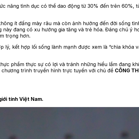
hức năng tình dục có thể dao động từ 30% đến trên 60%, tù
 không ít đấng mày râu mà còn ảnh hưởng đến đời sống tình
ng này đang có xu hướng gia tăng và trẻ hóa. Đáng chú ý hơ
êm trọng hơn.
 lý, kết hợp lối sống lành mạnh được xem là “chìa khóa và
ực phẩm thực sự có lợi và tránh những hiểu lầm đang khiế
chương trình truyền hình trực tuyến với chủ đề
CÔNG TH
ới tính Việt Nam.