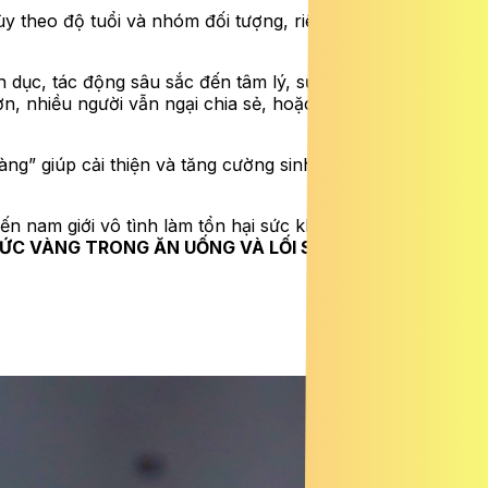
y theo độ tuổi và nhóm đối tượng, riêng rối loạn cương
 dục, tác động sâu sắc đến tâm lý, sự tự tin và hạnh
n, nhiều người vẫn ngại chia sẻ, hoặc tìm đến các giải
ng” giúp cải thiện và tăng cường sinh lý nam một cách
n nam giới vô tình làm tổn hại sức khỏe của mình, Báo
ỨC VÀNG TRONG ĂN UỐNG VÀ LỐI SỐNG TĂNG CƯỜNG