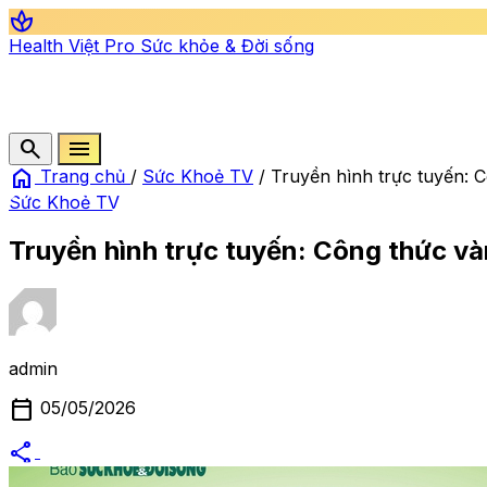
spa
Health Việt Pro
Sức khỏe & Đời sống
search
menu
home
Trang chủ
/
Sức Khoẻ TV
/
Truyền hình trực tuyến: C
Sức Khoẻ TV
Truyền hình trực tuyến: Công thức và
admin
calendar_today
05/05/2026
share
alternate_email