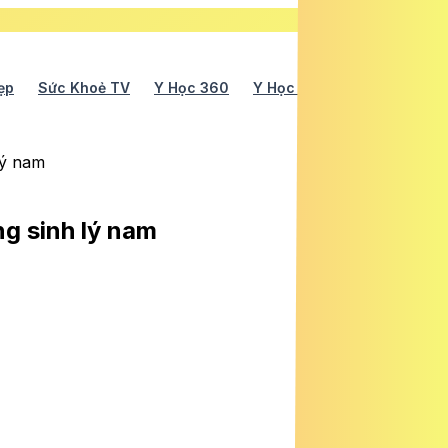
ẹp
Sức Khoẻ TV
Y Học 360
Y Học Cổ Truyền
Y Tế
lý nam
ng sinh lý nam