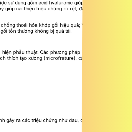
ược sử dụng gồm acid hyaluronic giúp bôi trơn khớp,
giúp cải thiện triệu chứng rõ rệt, đặc biệt ở giai đoạn
ống thoái hóa khớp gối hiệu quả; Vật lý trị liệu để giảm
gối tổn thương không bị quá tải.
ực hiện phẫu thuật. Các phương pháp phẫu thuật có thể sử
ích thích tạo xương (microfrature), cấy ghép tế bào sụn,
ệnh gây ra các triệu chứng như đau, cứng khớp, sưng tấy