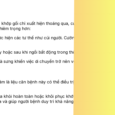
 khớp gối chỉ xuất hiện thoáng qua, cường độ nhẹ.
ghiêm trọng hơn:
c hiện các tư thế như cúi người. Cường độ đau tỉ lệ thuận
hoặc sau khi ngồi bất động trong thời gian dài.
à sưng khiến việc di chuyển trở nên vô cùng khó khăn.
m là liệu căn bệnh này có thể điều trị dứt điểm hay
a khỏi hoàn toàn hoặc khôi phục khớp gối về trạng thái
óa và giúp người bệnh duy trì khả năng vận động tối ưu