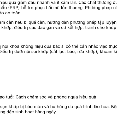
hiệu quả giảm đau nhanh và ít xâm lấn. Các chất thường đ
 cầu (PRP) hỗ trợ phục hồi mô tổn thương. Phương pháp này 
ảo an toàn.
iảm cân nếu bị quá cân, hướng dẫn phương pháp tập luyện ch
 khớp, điều trị các đau gân và cơ kết hợp, tránh cho khớp 
rị nội khoa không hiệu quả bác sĩ có thể cân nhắc việc th
ều trị dưới nội soi khớp (cắt lọc, bào, rửa khớp), khoan k
cao tuổi: Cách chăm sóc và phòng ngừa hiệu quả
g sụn khớp bị bào mòn và hư hỏng do quá trình lão hóa. B
ởng đến sinh hoạt hàng ngày.