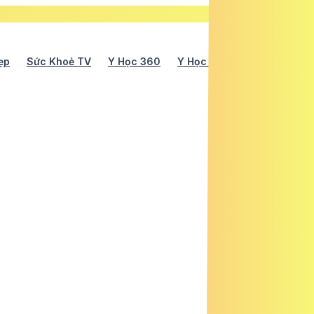
ẹp
Sức Khoẻ TV
Y Học 360
Y Học Cổ Truyền
Y Tế