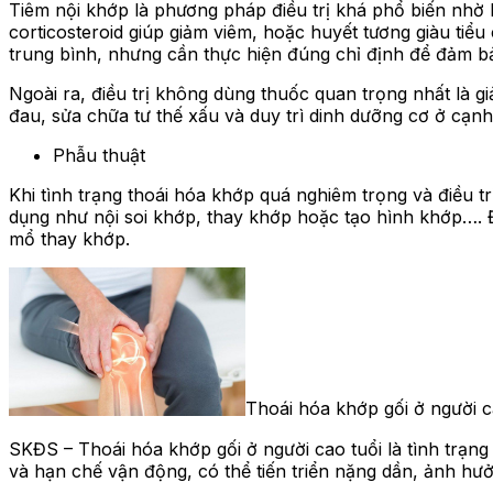
Tiêm nội khớp là phương pháp điều trị khá phổ biến nhờ 
corticosteroid giúp giảm viêm, hoặc huyết tương giàu tiểu
trung bình, nhưng cần thực hiện đúng chỉ định để đảm b
Ngoài ra, điều trị không dùng thuốc quan trọng nhất là g
đau, sửa chữa tư thế xấu và duy trì dinh dưỡng cơ ở cạnh
Phẫu thuật
Khi tình trạng thoái hóa khớp quá nghiêm trọng và điều t
dụng như nội soi khớp, thay khớp hoặc tạo hình khớp…. Đi
mổ thay khớp.
Thoái hóa khớp gối ở người 
SKĐS – Thoái hóa khớp gối ở người cao tuổi là tình trạn
và hạn chế vận động, có thể tiến triển nặng dần, ảnh hư