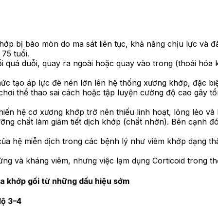
 khớp bị bào mòn do ma sát liên tục, khả năng chịu lực và 
75 tuổi.
i quá duỗi, quay ra ngoài hoặc quay vào trong (thoái hóa
c tạo áp lực đè nén lớn lên hệ thống xương khớp, đặc biệt
ơi thể thao sai cách hoặc tập luyện cường độ cao gây tổn
khiến hệ cơ xương khớp trở nên thiếu linh hoạt, lỏng lẻo và
ng chất làm giảm tiết dịch khớp (chất nhờn). Bên cạnh đó,
của hệ miễn dịch trong các bệnh lý như viêm khớp dạng th
ng và kháng viêm, nhưng việc lạm dụng Corticoid trong thờ
óa khớp gối từ những dấu hiệu sớm
độ 3–4