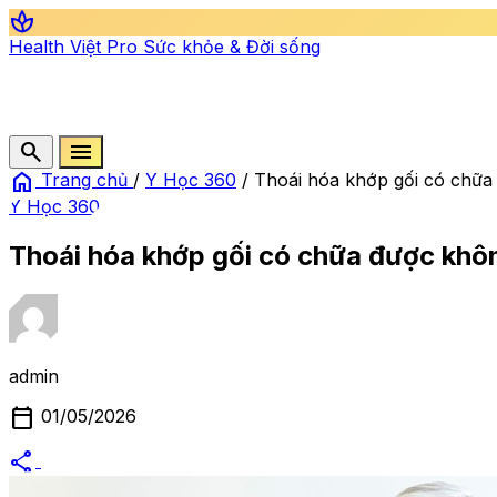
spa
Health Việt Pro
Sức khỏe & Đời sống
search
menu
home
Trang chủ
/
Y Học 360
/
Thoái hóa khớp gối có chữ
Y Học 360
Thoái hóa khớp gối có chữa được khô
admin
calendar_today
01/05/2026
share
alternate_email