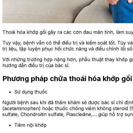
Thoái hóa khớp gối gây ra các cơn đau mãn tính, làm su
Tuy vậy, bệnh vẫn có thể điều trị và kiểm soát tốt. Tùy
trị liệu, tập luyện phục hồi chức năng và điều chỉnh lối s
Với những trường hợp nặng hơn, phẫu thuật thay khớp g
hướng dẫn điều trị của bác sĩ.
Phương pháp chữa thoái hóa khớp gối
Sử dụng thuốc
Người bệnh sau khi đã thăm khám sẽ được bác sĩ chỉ đị
(acetaminophen) hoặc thuốc chống viêm không steroid 
sulfate, Chondroitin sulfate, Piascledine,… giúp hỗ trợ sụ
Tiêm nội khớp