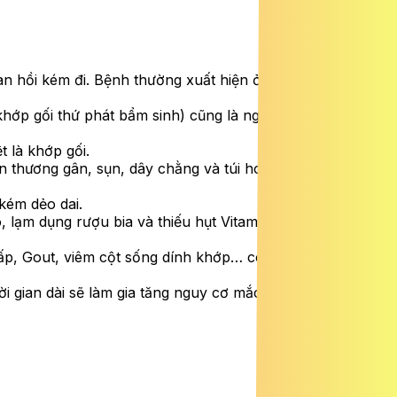
đàn hồi kém đi. Bệnh thường xuất hiện ở người trên 60
 khớp gối thứ phát bẩm sinh) cũng là nguyên nhân gây
 là khớp gối.
 thương gân, sụn, dây chằng và túi hoạt dịch, làm thay
 kém dẻo dai.
 lạm dụng rượu bia và thiếu hụt Vitamin D, Canxi làm
ấp, Gout, viêm cột sống dính khớp… có liên quan mật
i gian dài sẽ làm gia tăng nguy cơ mắc bệnh.