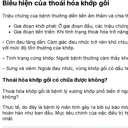
Biểu hiện của thoái hóa khớp gối
Triệu chứng của bệnh thường diễn tiến âm thầm và chia th
Giai đoạn khởi phát: Ở giai đoạn đầu, các triệu ch
Giai đoạn tiến triển: Khi tình trạng thoái hóa trở n
– Cơn đau tăng dần: Cảm giác đau nhức trở nên khó chịu, 
với mức độ tổn thương của khớp.
– Tình trạng cứng khớp: Người bệnh thường cảm thấy khớp
– Sưng và viêm: Ngoài đau nhức, vùng khớp gối có dấu hi
Thoái hóa khớp gối có chữa được không?
Thoái hóa khớp gối là bệnh lý xương khớp phổ biến ở ngườ
không?
Thực tế, do đây là bệnh lý mãn tính gây ra bởi sự bào mò
hoàn hảo như ban đầu. Mục tiêu chính của việc điều trị h
nhất.