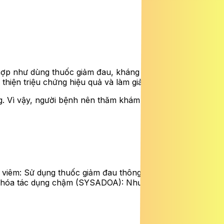
hợp như dùng thuốc giảm đau, kháng viêm, kết hợp vật lý
i thiện triệu chứng hiệu quả và làm giảm tốc độ thoái hóa.
g. Vì vậy, người bệnh nên thăm khám sớm và tuân thủ
 viêm: Sử dụng thuốc giảm đau thông thường
ái hóa tác dụng chậm (SYSADOA): Như Glucosamine