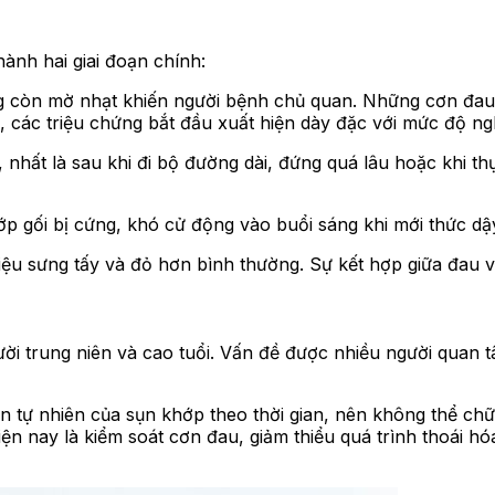
ành hai giai đoạn chính:
ứng còn mờ nhạt khiến người bệnh chủ quan. Những cơn đau
ặng, các triệu chứng bắt đầu xuất hiện dày đặc với mức độ n
nhất là sau khi đi bộ đường dài, đứng quá lâu hoặc khi thự
 gối bị cứng, khó cử động vào buổi sáng khi mới thức dậy 
ệu sưng tấy và đỏ hơn bình thường. Sự kết hợp giữa đau v
i trung niên và cao tuổi. Vấn đề được nhiều người quan tâ
n tự nhiên của sụn khớp theo thời gian, nên không thể chữ
iện nay là kiểm soát cơn đau, giảm thiểu quá trình thoái h