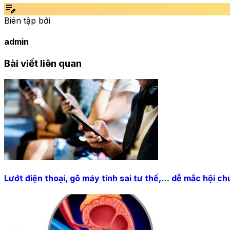
edit_note
Biên tập bởi
admin
Bài viết liên quan
Lướt điện thoại, gõ máy tính sai tư thế,… dễ mắc hội c