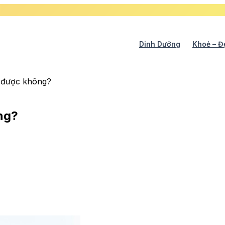
Dinh Dưỡng
Khoẻ – Đ
a được không?
ng?