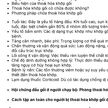
Biểu hiện của thoái hóa khớp gối
Thoái hóa khớp gối có chữa được không?
Phương pháp chữa thoái hóa khớp gối
Tuổi tác: Đây là yếu tố hàng đầu. Khi tuổi cao, sụn
tuổi, đặc biệt chiếm gần 80% ở nhóm đối tượng trên 
Yếu tố bẩm sinh: Các dị dạng trục khớp như khớp gố
bệnh.
Tăng cân nhanh, béo phì: Trọng lượng cơ thể quá mứ
Chấn thương và vận động quá sức: Lao động nặng, ch
đổi cấu trúc trục khớp.
Lối sống ít vận động: Việc thiếu rèn luyện thể chất 
Chế độ dinh dưỡng không hợp lý: Thực đơn thiếu dưỡ
tăng nguy cơ hủy hoại sụn khớp.
Bệnh lý nền: Các tổn thương viêm hoặc sự suy yếu 
thiết đến thoái hóa khớp.
Lạm dụng thuốc Corticoid: Dù có tác dụng chống dị ứ
Hội chứng đầu gối ở người chạy bộ: Phòng thoái h
Cách tập an toàn cho người bị thoái hóa khớp gối 