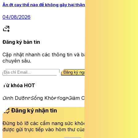
Ăn ớt cay thế nào để không gây hại thận và sức khỏe?
04/08/2026
forward_to_inbox
Đăng ký bản tin
Cập nhật nhanh các thông tin và bài viết sức khỏe
chuyên sâu.
Đăng ký ngay
Từ khóa HOT
Dinh Dưỡng
Sống Khỏe
Yoga
Giảm Cân
mark_email_read
Đăng ký nhận tin
Đừng bỏ lỡ các cẩm nang sức khỏe và bài viết mới nhất
được gửi trực tiếp vào hòm thư của bạn mỗi tuần.