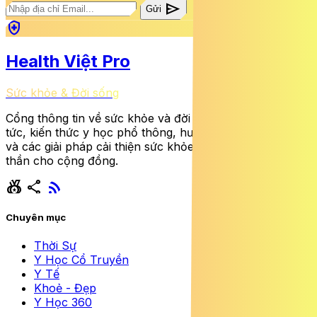
send
Gửi
health_and_safety
Health Việt Pro
Sức khỏe & Đời sống
Cổng thông tin về sức khỏe và đời sống cung cấp tin
tức, kiến thức y học phổ thông, hướng dẫn dinh dưỡng
và các giải pháp cải thiện sức khỏe thể chất lẫn tinh
thần cho cộng đồng.
social_leaderboard
share
rss_feed
Chuyên mục
Thời Sự
Y Học Cổ Truyền
Y Tế
Khoẻ - Đẹp
Y Học 360