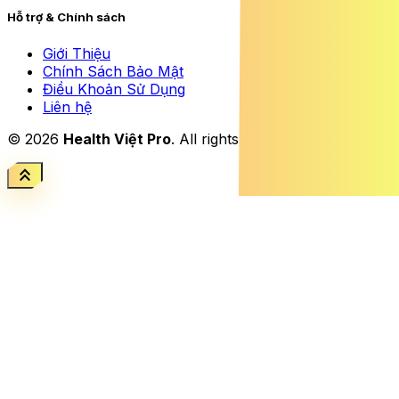
Hỗ trợ & Chính sách
Giới Thiệu
Chính Sách Bảo Mật
Điều Khoản Sử Dụng
Liên hệ
© 2026
Health Việt Pro
. All rights reserved.
keyboard_double_arrow_up