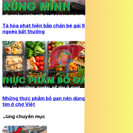
Tá hỏa phát hiện bắp chân bé gái 9 tuổi đầy vết ngoằn
ngoèo bất thường
Những thực phẩm bổ gan nên dùng thường xuyên, dễ
tìm ở chợ Việt
Cùng chuyên mục