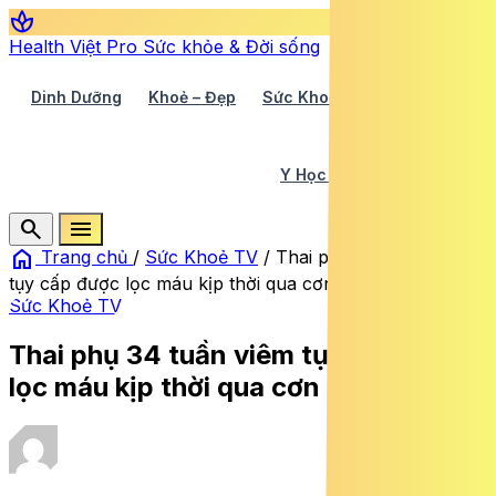
spa
Health Việt Pro
Sức khỏe & Đời sống
Dinh Dưỡng
Khoẻ – Đẹp
Sức Khoẻ TV
Y Học 360
Y Học Cổ Truyền
Y Tế
search
menu
home
Trang chủ
/
Sức Khoẻ TV
/
Thai phụ 34 tuần viêm
tụy cấp được lọc máu kịp thời qua cơn nguy kịch
Sức Khoẻ TV
Thai phụ 34 tuần viêm tụy cấp được
lọc máu kịp thời qua cơn nguy kịch