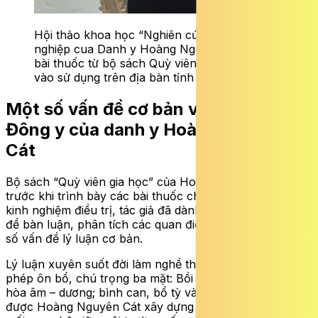
Hội thảo khoa học “Nghiên cứu thân thế, sự
nghiệp cua Danh y Hoàng Nguyên Cát và các
bài thuốc từ bộ sách Quỳ viên gia học đưa
vào sử dụng trên địa bàn tỉnh Nghệ An”.
Một số vấn đề cơ bản về lý luận
Đông y của danh y Hoàng Nguyên
Cát
Bộ sách “Quỳ viên gia học” của Hoàng Nguyên Cát,
trước khi trình bày các bài thuốc chữa bệnh hiệu quả và
kinh nghiệm điều trị, tác giả đã dành phần quan trọng
để bàn luận, phân tích các quan điểm về Đông y và một
số vấn đề lý luận cơ bản.
Lý luận xuyên suốt đời làm nghề thầy thuốc của ông là
phép ôn bổ, chú trọng ba mặt: Bồi bổ thủy – hỏa; điều
hòa âm – dương; bình can, bổ tỳ và tư thận. Lý luận này
được Hoàng Nguyên Cát xây dựng trên cơ sở xét đoán