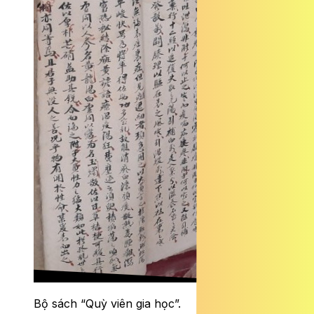
Bộ sách “Quỳ viên gia học”.