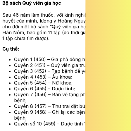
Bộ sách Quỳ viên gia học
Sau 46 năm làm thuốc, với kinh nghiệm, trình độ và tâm
huyết của mình, lương y Hoàng Nguyên Cát đã để lại
cho đời một bộ sách “Quỳ viên gia học” viết bằng chữ
Hán Nôm, bao gồm 11 tập (do thời gian, đến nay thất lạc
1 tập chưa tìm được).
Cụ thể:
Quyển 1 (450) – Gia phả dòng họ;
Quyển 2 (451) – Quỳ viên gia truyền kinh nghiệm;
Quyển 3 (452) – Tạp bệnh đề yếu;
Quyển 4 (453) – Ấu khoa;
Quyển 5 (454) – Nữ khoa;
Quyển 6 (455) – Dược tính;
Quyển 7 (456) – Bàn về tạng phủ, nội khoa tạp
bệnh;
Quyển 8 (457) – Thư trai dật bút;
Quyển 9 (458) – Ghi lại các bệnh án của 68 loại
bệnh;
Quyển số 10 (459) – Dược tính 198 vị thuốc.