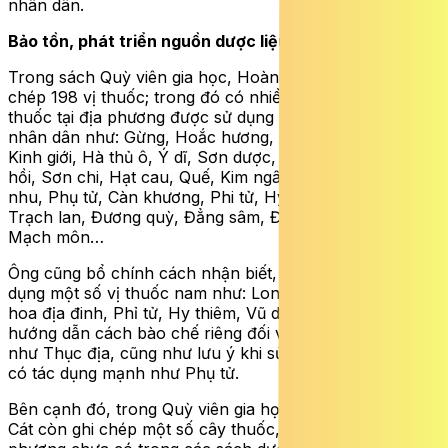
nhân dân.
Bảo tồn, phát triển nguồn dược liệu
Trong sách Quỳ viên gia học, Hoàng Nguyên Cát đã ghi
chép 198 vị thuốc; trong đó có nhiều cây thuốc, vị
thuốc tại địa phương được sử dụng để chữa bệnh cho
nhân dân như: Gừng, Hoắc hương, Hoàng lực, Sinh địa,
Kinh giới, Hà thủ ô, Ý dĩ, Sơn dược, Thường sơn, Đại
hồi, Sơn chi, Hạt cau, Quế, Kim ngân, Kinh giới, Hương
nhu, Phụ tử, Càn khương, Phi tử, Hy thiêm, Tiền diệp,
Trạch lan, Đương quỳ, Đẳng sâm, Đan sâm, Quế nhụ,
Mạch môn…
Ông cũng bổ chính cách nhận biết, tác dụng và cách sử
dụng một số vị thuốc nam như: Long cốt, Trạch lan, Tử
hoa địa đinh, Phỉ tử, Hy thiêm, Vũ dư lương…; đồng thời
hướng dẫn cách bào chế riêng đối với một số vị thuốc
như Thục địa, cũng như lưu ý khi sử dụng các vị thuốc
có tác dụng mạnh như Phụ tử.
Bên cạnh đó, trong Quỳ viên gia học, Hoàng Nguyên
Cát còn ghi chép một số cây thuốc, vị thuốc ở địa