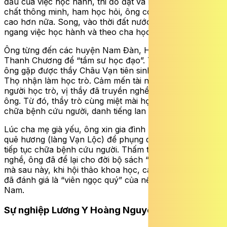
đầu của việc học hành, thi đỗ đạt và làm quan. Với tư
chất thông minh, ham học hỏi, ông có thể học và thi đỗ
cao hơn nữa. Song, vào thời đất nước loạn lạc, ông bỏ
ngang việc học hành và theo cha học nghề thuốc.
Ông từng đến các huyện Nam Đàn, Hưng Nguyên,
Thanh Chương để “tầm sư học đạo”. Tại Thanh Chương,
ông gặp được thầy Châu Vạn tiên sinh ở làng Thượng
Thọ nhận làm học trò. Cảm mến tài năng, đức độ của
người học trò, vị thầy đã truyền nghề và gả con gái cho
ông. Từ đó, thầy trò cùng miệt mài học tập, bốc thuốc
chữa bệnh cứu người, danh tiếng lan xa khắp vùng.
Lúc cha mẹ già yếu, ông xin gia đình nhạc phụ trở về
quê hương (làng Vạn Lộc) để phụng dưỡng cha mẹ và
tiếp tục chữa bệnh cứu người. Thấm thoát 46 năm hành
nghề, ông đã để lại cho đời bộ sách “Quỳ viên gia học”,
mà sau này, khi hội thảo khoa học, các nhà khoa học
đã đánh giá là “viên ngọc quý” của nền Đông y Việt
Nam.
Sự nghiệp Lương Y Hoàng Nguyên Cát