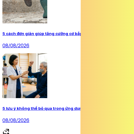
5 cách đơn giản giúp tăng cường cơ bắp khi đi bộ
08/08/2026
5 lưu ý không thể bỏ qua trong ứng dụng vận động điều trị bệnh
08/08/2026
forward_to_inbox