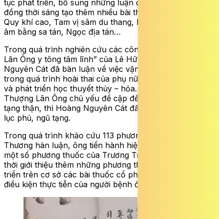
tục phát triển, bổ sung những luận điểm mới về tỳ vị,
đồng thời sáng tạo thêm nhiều bài thuốc điều trị như:
Quy khí cao, Tam vị sâm du thang, Hương nhữ tán, Tề
âm bằng sa tán, Ngọc địa tán…
Trong quá trình nghiên cứu các công trình “Hải Thượng
Lãn Ông y tông tâm lĩnh” của Lê Hữu Trác, Hoàng
Nguyên Cát đã bàn luận về việc vận dụng kinh dịch
trong quá trình hoài thai của phụ nữ, đồng thời bổ sung
và phát triển học thuyết thủy – hỏa. Nếu như Hải
Thượng Lãn Ông chủ yếu đề cập đến thủy – hỏa của
tạng thận, thì Hoàng Nguyên Cát đã mở rộng ra phạm vi
lục phủ, ngũ tạng.
Trong quá trình khảo cứu 113 phương thuốc trong
Thương hàn luận, ông tiến hành hiệu đính, khảo chính
một số phương thuốc của Trương Trọng Cảnh, đồng
thời giới thiệu thêm những phương thuốc mới được phát
triển trên cơ sở các bài thuốc cổ phương, phù hợp với
điều kiện thực tiễn của người bệnh ở Việt Nam.