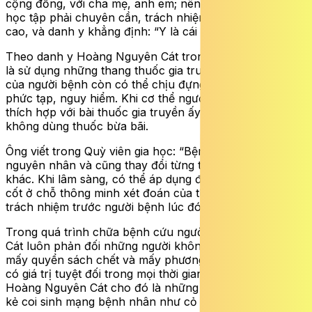
cộng đồng, với cha mẹ, anh em; nên trong quá trình
học tập phải chuyên cần, trách nhiệm với nghề phải
cao, và danh y khẳng định: “Y là cái đạo”.
Theo danh y Hoàng Nguyên Cát trong việc chữa bệnh
là sử dụng những thang thuốc gia truyền khi bệnh trạng
của người bệnh còn có thể chịu đựng và chưa đến mức
phức tạp, nguy hiểm. Khi cơ thể người bệnh còn có thể
thích hợp với bài thuốc gia truyền ấy, ông tuyệt đối
không dùng thuốc bừa bãi.
Ông viết trong Quỳ viên gia học: “Bệnh biến phải có
nguyên nhân và cũng thay đổi từng thời kỳ, mỗi lúc một
khác. Khi lâm sàng, có thể áp dụng được hay không là
cốt ở chỗ thông minh xét đoán của thầy thuốc, chịu
trách nhiệm trước người bệnh lúc đó”.
Trong quá trình chữa bệnh cứu người, Hoàng Nguyên
Cát luôn phản đối những người không học, chỉ dựa vào
mấy quyển sách chết và mấy phương thuốc chết, không
có giá trị tuyệt đối trong mọi thời gian và không gian.
Hoàng Nguyên Cát cho đó là những kẻ sát nhân, những
kẻ coi sinh mạng bệnh nhân như cỏ rác dọc đường.