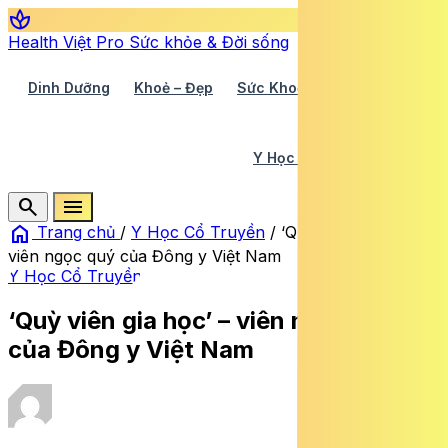
spa
Health Việt Pro
Sức khỏe & Đời sống
Dinh Dưỡng
Khoẻ – Đẹp
Sức Khoẻ TV
Y Học 360
Y Học Cổ Truyền
Y Tế
search
menu
home
Trang chủ
/
Y Học Cổ Truyền
/
‘Quỳ viên gia học’ –
viên ngọc quý của Đông y Việt Nam
Y Học Cổ Truyền
‘Quỳ viên gia học’ – viên ngọc quý
của Đông y Việt Nam