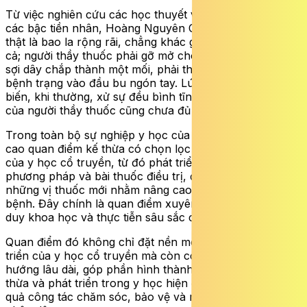
Từ việc nghiên cứu các học thuyết và phương thuốc của
các bậc tiền nhân, Hoàng Nguyên Cát cho rằng: “Y lý
thật là bao la rộng rãi, chẳng khác gì rừng rậm và biển
cả; người thầy thuốc phải gỡ mở cho được muôn ngàn
sợi dây chắp thành một mối, phải thâu tóm muôn ngàn
bệnh trạng vào đầu bu ngón tay. Lúc yên, lúc nguy, khi
biến, khi thường, xử sự đều bình tĩnh mà trách nhiệm
của người thầy thuốc cũng chưa đủ được”.
Trong toàn bộ sự nghiệp y học của mình, ông luôn đề
cao quan điểm kế thừa có chọn lọc những thành tựu
của y học cổ truyền, từ đó phát triển sáng tạo các
phương pháp và bài thuốc điều trị, đồng thời bổ sung
những vị thuốc mới nhằm nâng cao hiệu quả chữa
bệnh. Đây chính là quan điểm xuyên suốt, thể hiện tư
duy khoa học và thực tiễn sâu sắc của ông.
Quan điểm đó không chỉ đặt nền móng cho sự phát
triển của y học cổ truyền mà còn có ý nghĩa định
hướng lâu dài, góp phần hình thành cách tiếp cận kế
thừa và phát triển trong y học hiện đại, phục vụ hiệu
quả công tác chăm sóc, bảo vệ và nâng cao sức khỏe