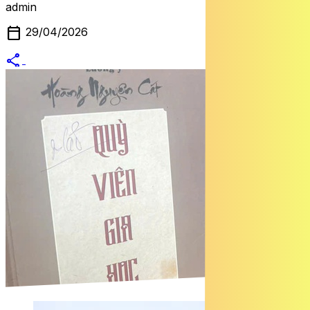
admin
calendar_today
29/04/2026
share
alternate_email