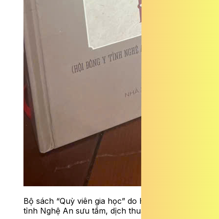
Bộ sách “Quỳ viên gia học” do Hội Đông y
tỉnh Nghệ An sưu tầm, dịch thuật, biên soạn.