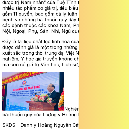
dược trị Nam nhân” của Tuệ Tĩnh thiền sư. Ông để lại
nhiều tác phẩm có giá trị, tiêu biểu là Quỳ viên gia học
gồm 11 quyển, bao gồm cả lý luận y học, kinh nghiệm trị
bệnh và những bài thuốc quý dày trên 1000 trang trị đủ
các bệnh thuộc các khoa Nam, Phụ, Lão, Ấu trị được
Nội, Ngoại, Phụ, Sản, Nhi, Ngũ quan, tạp bệnh.
Đây là tài liệu chắt lọc tinh hoa của Y học cổ truyền,
được đánh giá là một trong những công trình Y học
xuất sắc trong thời trung đại Việt Nam và các cuốn kinh
nghiệm, Y học gia truyền không chỉ có giá trị về Y học
mà còn có giá trị Văn học, Lịch sử, Triết học.
Nghiên cứu, ứng dụng các
bài thuốc quý của Lương y Hoàng Nguyên Cát
SKĐS – Danh y Hoàng Nguyên Cát – người con xứ