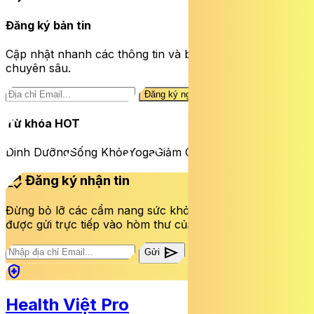
Đăng ký bản tin
Cập nhật nhanh các thông tin và bài viết sức khỏe
chuyên sâu.
Đăng ký ngay
Từ khóa HOT
Dinh Dưỡng
Sống Khỏe
Yoga
Giảm Cân
mark_email_read
Đăng ký nhận tin
Đừng bỏ lỡ các cẩm nang sức khỏe và bài viết mới nhất
được gửi trực tiếp vào hòm thư của bạn mỗi tuần.
send
Gửi
health_and_safety
Health Việt Pro