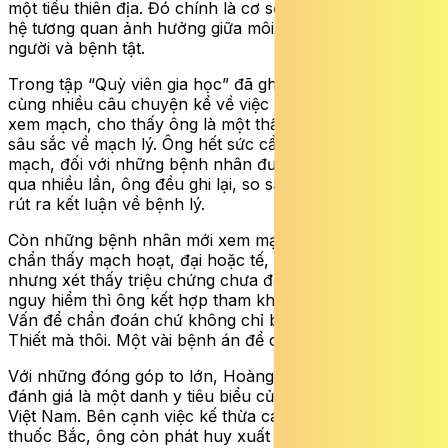
một tiểu thiên địa. Đó chính là cơ sở xét đoán mối quan
hệ tương quan ảnh hưởng giữa môi trường sống của con
người và bệnh tật.
Trong tập “Quỳ viên gia học” đã ghi lại nhiều bệnh án,
cùng nhiều câu chuyện kể về việc Hoàng Nguyên Cát
xem mạch, cho thấy ông là một thầy thuốc hiểu biết rất
sâu sắc về mạch lý. Ông hết sức cẩn thận khi xem
mạch, đối với những bệnh nhân được ông chẩn mạch
qua nhiều lần, ông đều ghi lại, so sánh đối chiếu rồi mới
rút ra kết luận về bệnh lý.
Còn những bệnh nhân mới xem mạch lần đầu, nếu
chẩn thấy mạch hoạt, đại hoặc tế, như muốn tuyệt,
nhưng xét thấy triệu chứng chưa đến nỗi khó khăn,
nguy hiểm thì ông kết hợp tham khảo với Vọng, Văn,
Vấn để chẩn đoán chứ không chỉ bằng căn cứ vào một
Thiết mà thôi. Một vài bệnh án để chứng minh điều ấy.
Với những đóng góp to lớn, Hoàng Nguyên Cát được
đánh giá là một danh y tiêu biểu của nền y học dân tộc
Việt Nam. Bên cạnh việc kế thừa các cổ phương sử dụng
thuốc Bắc, ông còn phát huy xuất sắc tư tưởng “Nam