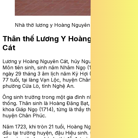
Nhà thờ lương y Hoàng Nguyên Cát.
Thân thế Lương Y Hoàng Nguyên
Cát
Lương y Hoàng Nguyên Cát, húy Nguyên Mỹ, hiệu Long
Môn tiên sinh, sinh năm Nhâm Ngọ (1702). Ông qua đời
ngày 29 tháng 3 âm lịch năm Kỷ Hợi (1779), hưởng thọ
77 tuổi, tại làng Vạn Lộc, huyện Chân Phúc – nay là
phường Cửa Lò, tỉnh Nghệ An.
Ông sinh trưởng trong một gia đình nho học truyền
thống. Thân sinh là Hoàng Đăng Bạt, đậu Trường sinh
khoa Giáp Ngọ (1714), từng là thầy thuốc nổi tiếng ở
huyện Chân Phúc.
Năm 1723, khi tròn 21 tuổi, Hoàng Nguyên Cát thi lần
đầu tại trường huyện, đậu Hiệu sinh. Đây là bước khởi