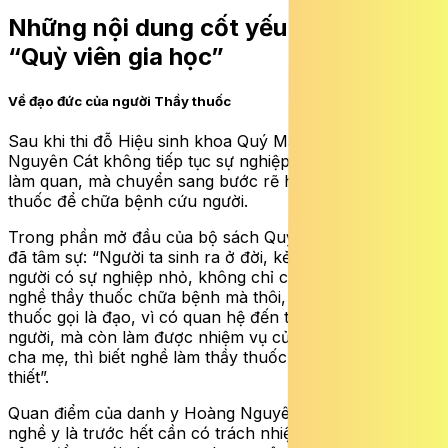
Những nội dung cốt yếu của bộ sách
“Quỳ viên gia học”
Về đạo đức của người Thầy thuốc
Sau khi thi đỗ Hiệu sinh khoa Quý Mão (1723), Hoàng
Nguyên Cát không tiếp tục sự nghiệp đèn sách để thi cử
làm quan, mà chuyển sang bước rẽ học nghề thầy
thuốc để chữa bệnh cứu người.
Trong phần mở đầu của bộ sách Quỳ viên gia học, ông
đã tâm sự: “Người ta sinh ra ở đời, kẻ có sự nghiệp lớn,
người có sự nghiệp nhỏ, không chỉ cố chấp làm một
nghề thầy thuốc chữa bệnh mà thôi, nhưng nghề thầy
thuốc gọi là đạo, vì có quan hệ đến tính mạng con
người, mà còn làm được nhiệm vụ của con người đối với
cha mẹ, thì biết nghề làm thầy thuốc là một sự cần
thiết”.
Quan điểm của danh y Hoàng Nguyên Cát trong học
nghề y là trước hết cần có trách nhiệm với xã hội, với