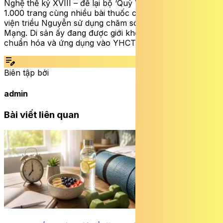
Nghệ thế kỷ XVIII – để lại bộ ‘Quỳ Viên gia học’ hơn
1.000 trang cùng nhiều bài thuốc cung đình được Thái Y
viện triều Nguyễn sử dụng chăm sóc sức khỏe Vua Minh
Mạng. Di sản ấy đang được giới khoa học nghiên cứu,
chuẩn hóa và ứng dụng vào YHCT hiện đại…
edit_note
Biên tập bởi
admin
Bài viết liên quan