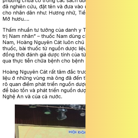
phương chưa có trong các sách dược vật kinh điển. Ông
đã nghiên cứu, đặt tên và đưa vào ứng dụng chữa bệnh
cho nhân dân như: Hương nhữ, Tiền diệp, Xích hoa xà,
Mỡ hươu….
Thấm nhuần tư tưởng của danh y Tuệ Tĩnh: “Nam dược
trị Nam nhân” – thuốc Nam dùng chữa bệnh cho người
Nam, Hoàng Nguyên Cát luôn chú trọng tìm hiểu các vị
thuốc, bài thuốc từ nguồn dược liệu ở nhiều vùng miền,
đồng thời đánh giá dược tính của từng vị thuốc thông
qua thực tiễn chữa bệnh cho bệnh nhân.
Hoàng Nguyên Cát rất tâm đắc trước các nguồn dược
liệu ở những vùng mà ông đã đến tìm kiếm và thể hiện
rõ quan điểm phát triển nguồn dược liệu từng vùng miền
để bảo tồn và phát triển nguồn dược liệu của quê hương
Nghệ An và của cả nước.