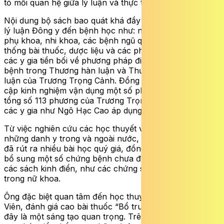
tỏ mối quan hệ giữa lý luận và thực tiễn lâm sàng.
Nội dung bộ sách bao quát khá đầy đủ các lĩnh vực từ
lý luận Đông y đến bệnh học như: nội khoa, ngoại khoa,
phụ khoa, nhi khoa, các bệnh ngũ quan; cùng với hệ
thống bài thuốc, dược liệu và các phần bàn luận của
các y gia tiền bối về phương pháp điều trị một số chứng
bệnh trong Thương hàn luận và Thương hàn tạp bệnh
luận của Trương Trọng Cảnh. Đồng thời, sách cũng đề
cập kinh nghiệm vận dụng một số phương thuốc trong
tổng số 113 phương của Trương Trọng Cảnh đã được
các y gia như Ngô Hạc Cao áp dụng.
Từ việc nghiên cứu các học thuyết và kinh nghiệm của
những danh y trong và ngoài nước, Hoàng Nguyên Cát
đã rút ra nhiều bài học quý giá, đồng thời phát hiện và
bổ sung một số chứng bệnh chưa được đề cập trong
các sách kinh điển, như các chứng sản hậu, náu lao
trong nữ khoa.
Ông đặc biệt quan tâm đến học thuyết tỳ vị của Lý Đông
Viên, đánh giá cao bài thuốc “Bổ trung ích khí” và xem
đây là một sáng tạo quan trọng. Trên cơ sở đó, ông tiếp