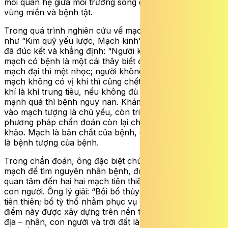
mối quan hệ giữa môi trường sống của con người ở từng
vùng miền và bệnh tật.
Trong quá trình nghiên cứu về mạch từ các công trình
như “Kim quỹ yếu lược, Mạch kinh”, Hoàng Nguyên Cát
đã đúc kết và khẳng định: “Người không có bệnh mà
mạch có bệnh là một cái thây biết đi; người thường mà
mạch đại thì mệt nhọc; người không có vị khí thì chết,
mạch không có vị khí thì cũng chết”. Ông giải thích: Vị
khí là khí trung tiêu, nếu không đủ thì dễ sinh bệnh,
mạnh quá thì bệnh nguy nan. Khám bệnh phải căn cứ
vào mạch tượng là chủ yếu, còn triệu chứng và các
phương pháp chẩn đoán còn lại chỉ để kết hợp tham
khảo. Mạch là bản chất của bệnh, còn triệu chứng chỉ
là bệnh tượng của bệnh.
Trong chẩn đoán, ông đặc biệt chú trọng việc xem
mạch để tìm nguyên nhân bệnh, đồng thời tổng kết cần
quan tâm đến hai hai mạch tiên thiên và hậu thiên của
con người. Ông lý giải: “Bồi bổ thủy hỏa nhằm điều hòa
tiên thiên; bổ tỳ thổ nhằm phục vụ cho hậu thiên”. Quan
điểm này được xây dựng trên nền tảng tư tưởng thiên –
địa – nhân, con người và trời đất là một, con người là