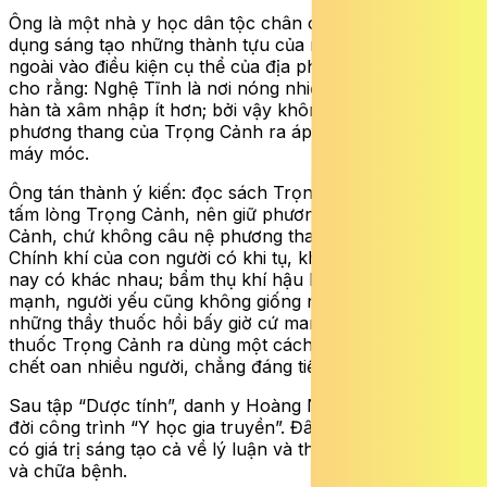
Ông là một nhà y học dân tộc chân chính, đã biết vận
dụng sáng tạo những thành tựu của nền y học nước
ngoài vào điều kiện cụ thể của địa phương mình. Ông
cho rằng: Nghệ Tĩnh là nơi nóng nhiều, nên bệnh do
hàn tà xâm nhập ít hơn; bởi vậy không nên mang
phương thang của Trọng Cảnh ra áp dụng một cách
máy móc.
Ông tán thành ý kiến: đọc sách Trọng Cảnh nên phục
tấm lòng Trọng Cảnh, nên giữ phương pháp Trọng
Cảnh, chứ không câu nệ phương thang Trọng Cảnh.
Chính khí của con người có khi tụ, khi tán; vận hội xưa
nay có khác nhau; bẩm thụ khí hậu hay khí bạc, kẻ
mạnh, người yếu cũng không giống nhau. Thế mà có
những thầy thuốc hồi bấy giờ cứ mang các phương
thuốc Trọng Cảnh ra dùng một cách rập khuôn, làm
chết oan nhiều người, chẳng đáng tiếc lắm sao?
Sau tập “Dược tính”, danh y Hoàng Nguyên Cát cho ra
đời công trình “Y học gia truyền”. Đây là một công trình
có giá trị sáng tạo cả về lý luận và thực tiễn trong phòng
và chữa bệnh.