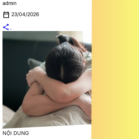
admin
calendar_today
23/04/2026
share
alternate_email
NỘI DUNG