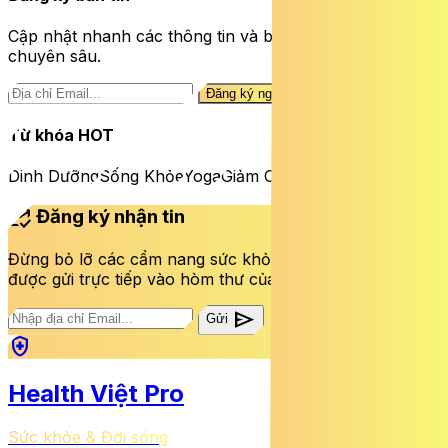
Cập nhật nhanh các thông tin và bài viết sức khỏe
chuyên sâu.
Đăng ký ngay
Từ khóa HOT
Dinh Dưỡng
Sống Khỏe
Yoga
Giảm Cân
mark_email_read
Đăng ký nhận tin
Đừng bỏ lỡ các cẩm nang sức khỏe và bài viết mới nhất
được gửi trực tiếp vào hòm thư của bạn mỗi tuần.
send
Gửi
health_and_safety
Health Việt Pro
Sức khỏe & Đời sống