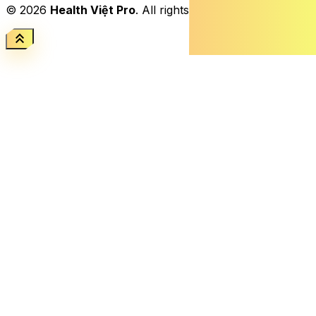
© 2026
Health Việt Pro
. All rights reserved.
keyboard_double_arrow_up