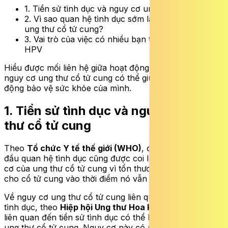
1. Tiền sử tình dục và nguy cơ ung thư cổ tử cung
2. Vì sao quan hệ tình dục sớm làm tăng nguy cơ
ung thư cổ tử cung?
3. Vai trò của việc có nhiều bạn tình và phơi nhiễm
HPV
Hiểu được mối liên hệ giữa hoạt động tình dục sớm và
nguy cơ ung thư cổ tử cung có thể giúp phụ nữ chủ
động bảo vệ sức khỏe của mình.
1. Tiền sử tình dục và nguy cơ ung
thư cổ tử cung
Theo
Tổ chức Y tế thế giới (WHO)
, độ tuổi phụ nữ bắt
đầu quan hệ tình dục cũng được coi là một yếu tố nguy
cơ của ung thư cổ tử cung vì tổn thương có thể gây ra
cho cổ tử cung vào thời điểm nó vẫn đang phát triển.
Về nguy cơ ung thư cổ tử cung liên quan đến tiền sử
tình dục, theo
Hiệp hội Ung thư Hoa Kỳ
, một số yếu tố
liên quan đến tiền sử tình dục có thể làm tăng nguy cơ
ung thư cổ tử cung. Nguy cơ này có nhiều khả năng bị