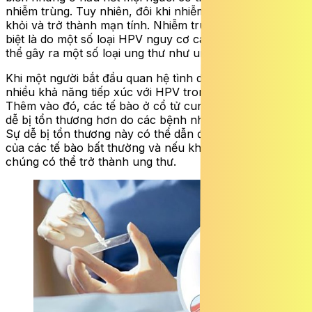
nhiễm trùng. Tuy nhiên, đôi khi nhiễm trùng không tự
khỏi và trở thành mạn tính. Nhiễm trùng mạn tính, đặc
biệt là do một số loại HPV nguy cơ cao, cuối cùng có
thể gây ra một số loại ung thư như ung thư cổ tử cung.
Khi một người bắt đầu quan hệ tình dục sớm họ có
nhiều khả năng tiếp xúc với HPV trong thời gian dài hơn.
Thêm vào đó, các tế bào ở cổ tử cung của người trẻ tuổi
dễ bị tổn thương hơn do các bệnh nhiễm trùng gây ra.
Sự dễ bị tổn thương này có thể dẫn đến sự phát triển
của các tế bào bất thường và nếu không được điều trị
chúng có thể trở thành ung thư.