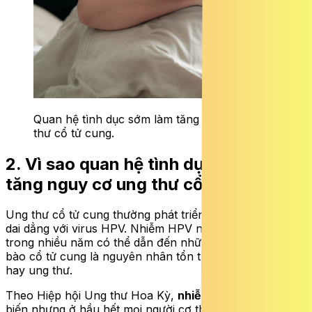
Quan hệ tình dục sớm làm tăng nguy cơ ung
thư cổ tử cung.
2. Vì sao quan hệ tình dục sớm làm
tăng nguy cơ ung thư cổ tử cung?
Ung thư cổ tử cung thường phát triển do nhiễm trùng
dai dẳng với virus HPV. Nhiễm HPV nguy cơ cao kéo dài
trong nhiều năm có thể dẫn đến những thay đổi trong tế
bào cổ tử cung là nguyên nhân tổn thương tiền ung thư
hay ung thư.
Theo Hiệp hội Ung thư Hoa Kỳ,
nhiễm HPV
khá phổ
biến nhưng ở hầu hết mọi người cơ thể có thể tự loại bỏ