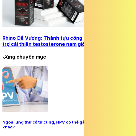
Rhino Đế Vương: Thành tựu công nghệ mới trong hỗ
trợ cải thiện testosterone nam giới
Cùng chuyên mục
Ngoài ung thư cổ tử cung, HPV có thể gây loại ung thư nào
khác?