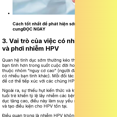
Cách tốt nhất để phát hiện sớm ung thư cổ tử
cung
ĐỌC NGAY
3. Vai trò của việc có nhiều bạn tình
và phơi nhiễm HPV
Quan hệ tình dục sớm thường kéo theo việc có nhiều
bạn tình hơn trong suốt cuộc đời hoặc có bạn tình
thuộc nhóm “nguy cơ cao” (người đã nhiễm HPV hoặc
có nhiều bạn tình khác). Mỗi đối tác mới là một cơ hội
để cơ thể tiếp xúc với các chủng HPV mới.
Ngoài ra, sự thiếu hụt kiến thức và kỹ năng bảo vệ ở độ
tuổi trẻ khiến tỷ lệ lây nhiễm các bệnh qua đường tình
dục tăng cao, điều này làm suy yếu môi trường âm đạo
và tạo điều kiện cho HPV tồn tại.
Điều quan trọng là nhiễm HPV không phải lúc nào cũng