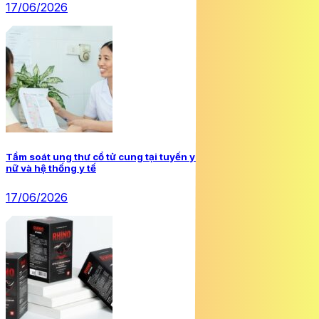
17/06/2026
Tầm soát ung thư cổ tử cung tại tuyến y tế cơ sở: Lợi ích cho phụ
nữ và hệ thống y tế
17/06/2026