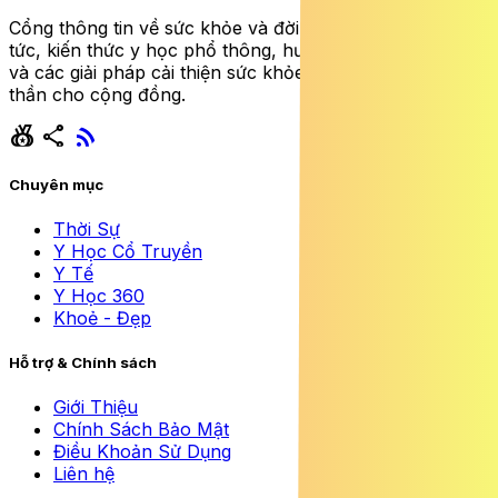
Cổng thông tin về sức khỏe và đời sống cung cấp tin
tức, kiến thức y học phổ thông, hướng dẫn dinh dưỡng
và các giải pháp cải thiện sức khỏe thể chất lẫn tinh
thần cho cộng đồng.
social_leaderboard
share
rss_feed
Chuyên mục
Thời Sự
Y Học Cổ Truyền
Y Tế
Y Học 360
Khoẻ - Đẹp
Hỗ trợ & Chính sách
Giới Thiệu
Chính Sách Bảo Mật
Điều Khoản Sử Dụng
Liên hệ