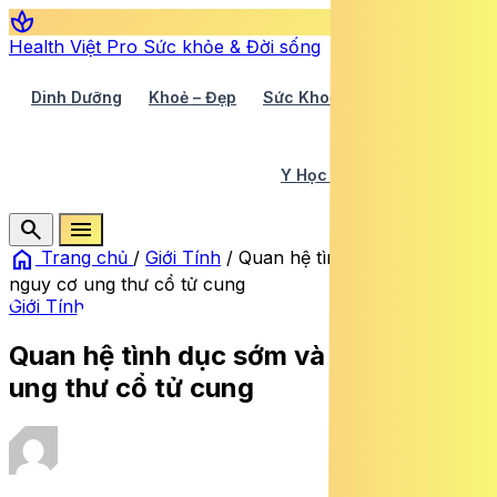
spa
Health Việt Pro
Sức khỏe & Đời sống
Dinh Dưỡng
Khoẻ – Đẹp
Sức Khoẻ TV
Y Học 360
Y Học Cổ Truyền
Y Tế
search
menu
home
Trang chủ
/
Giới Tính
/
Quan hệ tình dục sớm và
nguy cơ ung thư cổ tử cung
Giới Tính
Quan hệ tình dục sớm và nguy cơ
ung thư cổ tử cung