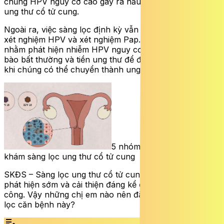
chủng HPV nguy cơ cao gây ra hầu hết các trường hợp
ung thư cổ tử cung.
Ngoài ra, việc sàng lọc định kỳ vẫn rất quan trọng bằng
xét nghiệm HPV và xét nghiệm Pap. Các xét nghiệm này
nhằm phát hiện nhiễm HPV nguy cơ cao, các thay đổi tế
bào bất thường và tiền ung thư để được điều trị trước
khi chúng có thể chuyển thành ung thư.
5 nhóm phụ nữ nên chú ý
khám sàng lọc ung thư cổ tử cung
SKĐS – Sàng lọc ung thư cổ tử cung rất quan trọng để
phát hiện sớm và cải thiện đáng kể cơ hội điều trị thành
công. Vậy những chị em nào nên đặc biệt chú ý sàng
lọc căn bệnh này?
edit_note