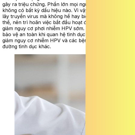
gây ra triệu chứng. Phần lớn mọi người bị nhiễm đều
không có bất kỳ dấu hiệu nào. Vì vậy một người có thể
lây truyền virus mà không hề hay biết. Do đó, nếu có
thể, nên trì hoãn việc bắt đầu hoạt động tình dục để
giảm nguy cơ phơi nhiễm HPV sớm. Sử dụng biện pháp
bảo vệ an toàn khi quan hệ tình dục như bao cao su để
giảm nguy cơ nhiễm HPV và các bệnh lây truyền qua
đường tình dục khác.