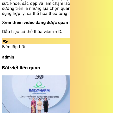
sức khỏe, sắc đẹp và làm chậm lão hóa. Các chất dinh
dưỡng trên là những lựa chọn quan trọng, nhưng cần sử
dụng hợp lý, cá thể hóa theo từng người.
Xem thêm video đang được quan tâm:
Dấu hiệu cơ thể thừa vitamin D.
edit_note
Biên tập bởi
admin
Bài viết liên quan