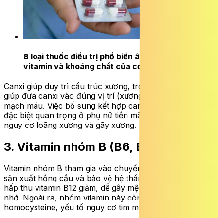
8 loại thuốc điều trị phổ biến âm thầm ‘rút cạn’
vitamin và khoáng chất của cơ thể
ĐỌC NGAY
Canxi giúp duy trì cấu trúc xương, trong khi vitamin K2
giúp đưa canxi vào đúng vị trí (xương) thay vì tích tụ ở
mạch máu. Việc bổ sung kết hợp canxi – vitamin D – K2
đặc biệt quan trọng ở phụ nữ tiền mãn kinh nhằm giảm
nguy cơ loãng xương và gãy xương.
3. Vitamin nhóm B (B6, B12, folate)
Vitamin nhóm B tham gia vào chuyển hóa năng lượng,
sản xuất hồng cầu và bảo vệ hệ thần kinh. Sau tuổi 40,
hấp thu vitamin B12 giảm, dễ gây mệt mỏi, suy giảm trí
nhớ. Ngoài ra, nhóm vitamin này còn giúp kiểm soát
homocysteine, yếu tố nguy cơ tim mạch .