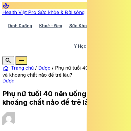
spa
Health Việt Pro
Sức khỏe & Đời sống
Dinh Dưỡng
Khoẻ – Đẹp
Sức Khoẻ TV
Y Học 360
Y Học Cổ Truyền
Y Tế
search
menu
home
Trang chủ
/
Dược
/
Phụ nữ tuổi 40 nên uống vitamin
và khoáng chất nào để trẻ lâu?
Dược
Phụ nữ tuổi 40 nên uống vitamin và
khoáng chất nào để trẻ lâu?