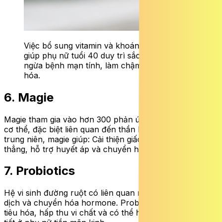
Việc bổ sung vitamin và khoáng chất hợp lý
giúp phụ nữ tuổi 40 duy trì sắc vóc, phòng
ngừa bệnh mạn tính, làm chậm tiến trình lão
hóa.
6. Magie
Magie tham gia vào hơn 300 phản ứng sinh hóa trong
cơ thể, đặc biệt liên quan đến thần kinh và cơ. Ở phụ nữ
trung niên, magie giúp: Cải thiện giấc ngủ, giảm căng
thẳng, hỗ trợ huyết áp và chuyển hóa.
7. Probiotics
Hệ vi sinh đường ruột có liên quan mật thiết đến miễn
dịch và chuyển hóa hormone. Probiotics giúp cải thiện
tiêu hóa, hấp thu vi chất và có thể hỗ trợ cân bằng nội