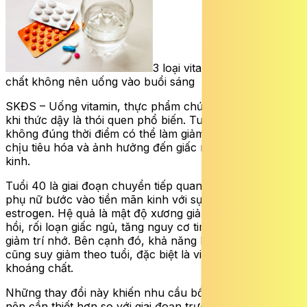
3 loại vitamin và khoáng
chất không nên uống vào buổi sáng
SKĐS – Uống vitamin, thực phẩm chức năng ngay sau
khi thức dậy là thói quen phổ biến. Tuy nhiên, dùng
không đúng thời điểm có thể làm giảm hấp thu, gây khó
chịu tiêu hóa và ảnh hưởng đến giấc ngủ hoặc hệ thần
kinh.
Tuổi 40 là giai đoạn chuyển tiếp quan trọng, khi nhiều
phụ nữ bước vào tiền mãn kinh với sự suy giảm dần của
estrogen. Hệ quả là mật độ xương giảm, da mất độ đàn
hồi, rối loạn giấc ngủ, tăng nguy cơ tim mạch và suy
giảm trí nhớ. Bên cạnh đó, khả năng hấp thu vi chất
cũng suy giảm theo tuổi, đặc biệt là vitamin nhóm B và
khoáng chất.
Những thay đổi này khiến nhu cầu bổ sung vitamin trở
nên cần thiết hơn so với giai đoạn trước. Các nghiên cứu