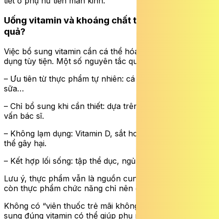
tiết ở phụ nữ tiền mãn kinh.
Uống vitamin và khoáng chất thế nào cho hiệu
quả?
Việc bổ sung vitamin cần cá thể hóa, không nên sử
dụng tùy tiện. Một số nguyên tắc quan trọng:
– Ưu tiên từ thực phẩm tự nhiên: cá béo, rau xanh, hạt,
sữa…
– Chỉ bổ sung khi cần thiết: dựa trên xét nghiệm hoặc tư
vấn bác sĩ.
– Không lạm dụng: Vitamin D, sắt hoặc canxi quá liều có
thể gây hại.
– Kết hợp lối sống: tập thể dục, ngủ đủ, kiểm soát stress.
Lưu ý, thực phẩm vẫn là nguồn cung cấp vi chất tối ưu,
còn thực phẩm chức năng chỉ nên đóng vai trò hỗ trợ.
Không có “viên thuốc trẻ mãi không già”, nhưng việc bổ
sung đúng vitamin có thể giúp phụ nữ tuổi 40 duy trì