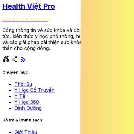
Health Việt Pro
Sức khỏe & Đời sống
Cổng thông tin về sức khỏe và đời sống cung cấp tin
tức, kiến thức y học phổ thông, hướng dẫn dinh dưỡng
và các giải pháp cải thiện sức khỏe thể chất lẫn tinh
thần cho cộng đồng.
social_leaderboard
share
rss_feed
Chuyên mục
Thời Sự
Y Học Cổ Truyền
Y Tế
Y Học 360
Dinh Dưỡng
Hỗ trợ & Chính sách
Giới Thiệu