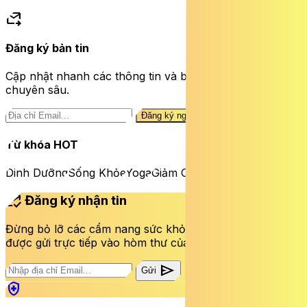
forward_to_inbox
Đăng ký bản tin
Cập nhật nhanh các thông tin và bài viết sức khỏe
chuyên sâu.
Đăng ký ngay
Từ khóa HOT
Dinh Dưỡng
Sống Khỏe
Yoga
Giảm Cân
mark_email_read
Đăng ký nhận tin
Đừng bỏ lỡ các cẩm nang sức khỏe và bài viết mới nhất
được gửi trực tiếp vào hòm thư của bạn mỗi tuần.
send
Gửi
health_and_safety