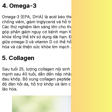
4. Omega-3
Omega-3 (EPA, DHA) là acid béo thiết yếu có tác dụng
chống viêm, giảm triglycerid và hỗ trợ chức năng não.
Các thử nghiệm lâm sàng lớn cho thấy omega-3 có thể
góp phần giảm nguy cơ bệnh mạn tính và cải thiện sức
khỏe tổng thể khi sử dụng dài hạn. Đặc biệt, sự kết hợp
giữa omega-3 và vitamin D có thể hỗ trợ làm chậm lão
hóa và cải thiện sức khỏe tim mạch .
5. Collagen
Sau tuổi 25, lượng collagen nội sinh giảm dần và giảm
mạnh sau 40 tuổi, dẫn đến nếp nhăn, da chảy xệ và
đau khớp. Bổ sung collagen peptide có thể giúp cải thiện
độ đàn hồi da, hỗ trợ khớp và làm chậm các dấu hiệu
lão hóa.