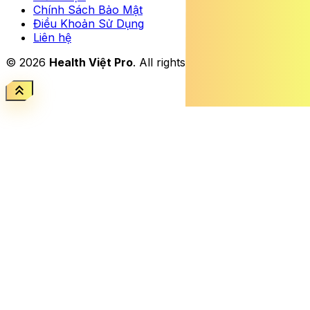
Chính Sách Bảo Mật
Điều Khoản Sử Dụng
Liên hệ
© 2026
Health Việt Pro
. All rights reserved.
keyboard_double_arrow_up