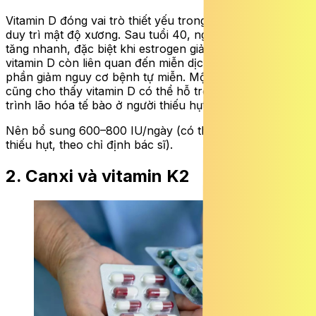
Vitamin D đóng vai trò thiết yếu trong hấp thu canxi và
duy trì mật độ xương. Sau tuổi 40, nguy cơ loãng xương
tăng nhanh, đặc biệt khi estrogen giảm. Ngoài ra,
vitamin D còn liên quan đến miễn dịch và có thể góp
phần giảm nguy cơ bệnh tự miễn. Một số nghiên cứu
cũng cho thấy vitamin D có thể hỗ trợ làm chậm quá
trình lão hóa tế bào ở người thiếu hụt.
Nên bổ sung 600–800 IU/ngày (có thể cao hơn nếu
thiếu hụt, theo chỉ định bác sĩ).
2. Canxi và vitamin K2