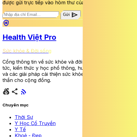
được gửi trực tiếp vào hòm thư của bạn mỗi tuần.
send
Gửi
health_and_safety
Health Việt Pro
Sức khỏe & Đời sống
Cổng thông tin về sức khỏe và đời sống cung cấp tin
tức, kiến thức y học phổ thông, hướng dẫn dinh dưỡng
và các giải pháp cải thiện sức khỏe thể chất lẫn tinh
thần cho cộng đồng.
social_leaderboard
share
rss_feed
Chuyên mục
Thời Sự
Y Học Cổ Truyền
Y Tế
Khoẻ - Đẹp