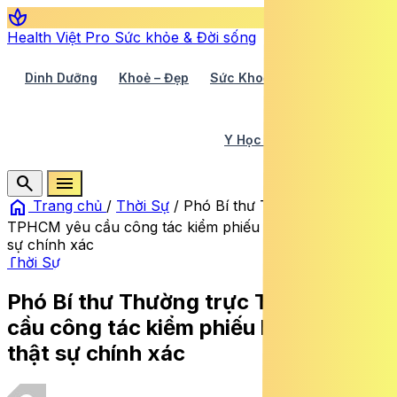
spa
Health Việt Pro
Sức khỏe & Đời sống
Dinh Dưỡng
Khoẻ – Đẹp
Sức Khoẻ TV
Y Học 360
Y Học Cổ Truyền
Y Tế
search
menu
home
Trang chủ
/
Thời Sự
/
Phó Bí thư Thường trực
TPHCM yêu cầu công tác kiểm phiếu bầu cử phải thật
sự chính xác
Thời Sự
Phó Bí thư Thường trực TPHCM yêu
cầu công tác kiểm phiếu bầu cử phải
thật sự chính xác