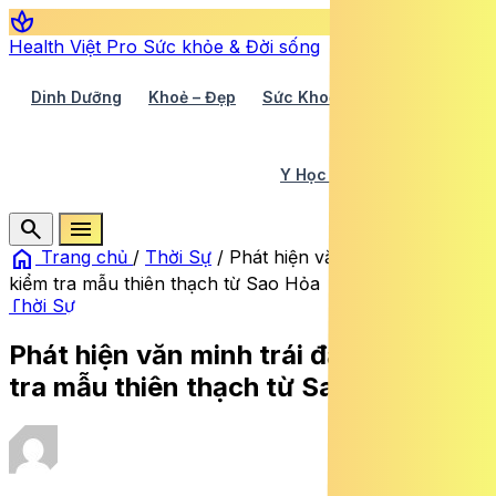
spa
Health Việt Pro
Sức khỏe & Đời sống
Dinh Dưỡng
Khoẻ – Đẹp
Sức Khoẻ TV
Y Học 360
Y Học Cổ Truyền
Y Tế
search
menu
home
Trang chủ
/
Thời Sự
/
Phát hiện văn minh trái đất khi
kiểm tra mẫu thiên thạch từ Sao Hỏa
Thời Sự
Phát hiện văn minh trái đất khi kiểm
tra mẫu thiên thạch từ Sao Hỏa