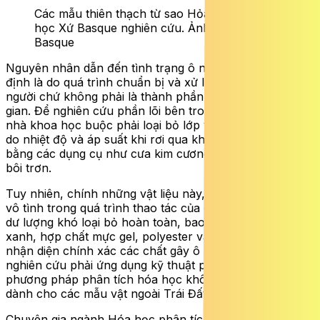
Các mẫu thiên thạch từ sao Hỏa được Đại
học Xứ Basque nghiên cứu. Ảnh: Đại học Xứ
Basque
Nguyên nhân dẫn đến tình trạng ô nhiễm này được xác
định là do quá trình chuẩn bị và xử lý mẫu vật của con
người chứ không phải là thành phần tự nhiên từ không
gian. Để nghiên cứu phần lõi bên trong thiên thạch, các
nhà khoa học buộc phải loại bỏ lớp vỏ ngoài bị biến đổi
do nhiệt độ và áp suất khi rơi qua khí quyển Trái Đất
bằng các dụng cụ như cưa kim cương, dung môi và chất
bôi trơn.
Tuy nhiên, chính những vật liệu này, kết hợp với sai sót
vô tình trong quá trình thao tác của con người, đã để lại
dư lượng khó loại bỏ hoàn toàn, bao gồm mực bút bi
xanh, hợp chất mực gel, polyester và cả keo in ấn. Để
nhận diện chính xác các chất gây ô nhiễm, nhóm
nghiên cứu phải ứng dụng kỹ thuật phổ Raman, một
phương pháp phân tích hóa học không phá hủy thường
dành cho các mẫu vật ngoài Trái Đất.
Chuyên gia ngành Hóa học phân tích Leire Coloma và