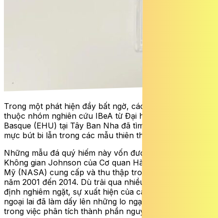
Trong một phát hiện đầy bất ngờ, các nhà khoa học
thuộc nhóm nghiên cứu IBeA từ Đại học Quốc gia Xứ
Basque (EHU) tại Tây Ban Nha đã tìm thấy dấu vết của
mực bút bi lẫn trong các mẫu thiên thạch từ Sao Hỏa.
Những mẫu đá quý hiếm này vốn được Trung tâm
Không gian Johnson của Cơ quan Hàng không & Vũ trụ
Mỹ (NASA) cung cấp và thu thập trong giai đoạn từ
năm 2001 đến 2014. Dù trải qua nhiều quy trình kiểm
định nghiêm ngặt, sự xuất hiện của các hợp chất hữu cơ
ngoại lai đã làm dấy lên những lo ngại về tính chuẩn xác
trong việc phân tích thành phần nguyên thủy của hành