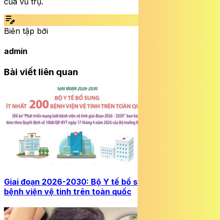
của vũ trụ.
edit_note
Biên tập bởi
admin
Bài viết liên quan
Giai đoạn 2026-2030: Bộ Y tế bổ sung ít nhất 200
bệnh viện vệ tinh trên toàn quốc