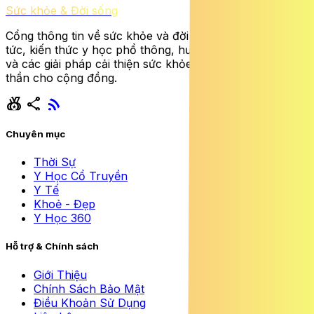
Sức khỏe & Đời sống
Cổng thông tin về sức khỏe và đời sống cung cấp tin
tức, kiến thức y học phổ thông, hướng dẫn dinh dưỡng
và các giải pháp cải thiện sức khỏe thể chất lẫn tinh
thần cho cộng đồng.
social_leaderboard
share
rss_feed
Chuyên mục
Thời Sự
Y Học Cổ Truyền
Y Tế
Khoẻ - Đẹp
Y Học 360
Hỗ trợ & Chính sách
Giới Thiệu
Chính Sách Bảo Mật
Điều Khoản Sử Dụng