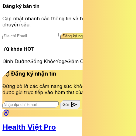
Đăng ký bản tin
Cập nhật nhanh các thông tin và bài viết sức khỏe
chuyên sâu.
Đăng ký ngay
Từ khóa HOT
Dinh Dưỡng
Sống Khỏe
Yoga
Giảm Cân
mark_email_read
Đăng ký nhận tin
Đừng bỏ lỡ các cẩm nang sức khỏe và bài viết mới nhất
được gửi trực tiếp vào hòm thư của bạn mỗi tuần.
send
Gửi
health_and_safety
Health Việt Pro