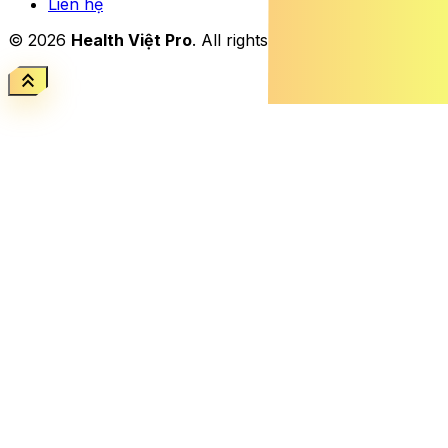
Liên hệ
© 2026
Health Việt Pro
. All rights reserved.
keyboard_double_arrow_up