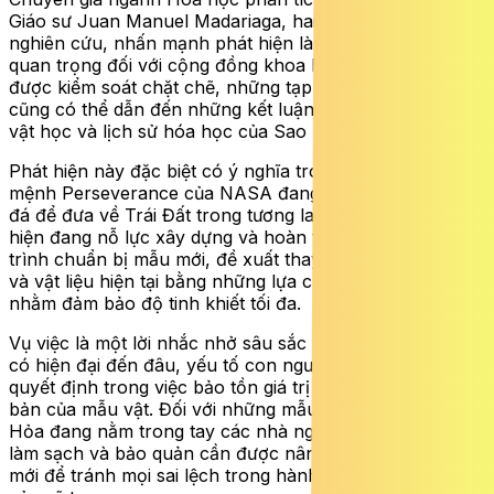
Giáo sư Juan Manuel Madariaga, hai người dẫn dắt
nghiên cứu, nhấn mạnh phát hiện là một lời cảnh báo
quan trọng đối với cộng đồng khoa học. Nếu không
được kiểm soát chặt chẽ, những tạp chất dù là nhỏ nhất
cũng có thể dẫn đến những kết luận sai lệch về khoáng
vật học và lịch sử hóa học của Sao Hỏa.
Phát hiện này đặc biệt có ý nghĩa trong bối cảnh Sứ
mệnh Perseverance của NASA đang thu thập các mẫu
đá để đưa về Trái Đất trong tương lai gần. Nhóm IBeA
hiện đang nỗ lực xây dựng và hoàn thiện những quy
trình chuẩn bị mẫu mới, đề xuất thay thế các dung môi
và vật liệu hiện tại bằng những lựa chọn ít rủi ro hơn
nhằm đảm bảo độ tinh khiết tối đa.
Vụ việc là một lời nhắc nhở sâu sắc rằng dù công nghệ
có hiện đại đến đâu, yếu tố con người vẫn đóng vai trò
quyết định trong việc bảo tồn giá trị khoa học nguyên
bản của mẫu vật. Đối với những mẫu vật vô giá từ Sao
Hỏa đang nằm trong tay các nhà nghiên cứu, công tác
làm sạch và bảo quản cần được nâng lên một tầm cao
mới để tránh mọi sai lệch trong hành trình giải mã bí ẩn