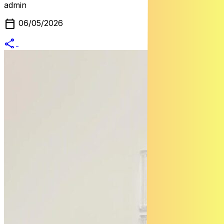
admin
calendar_today
06/05/2026
share
alternate_email