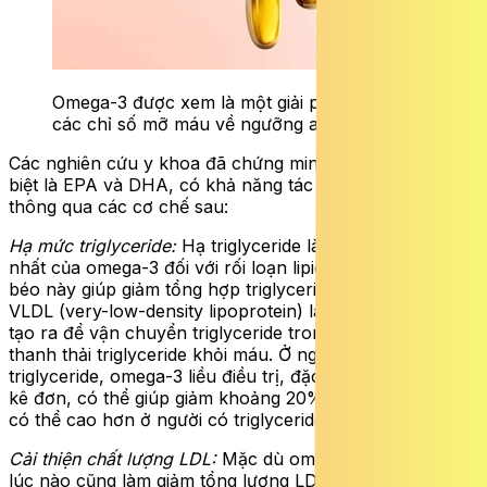
Omega-3 được xem là một giải pháp giúp đưa
các chỉ số mỡ máu về ngưỡng an toàn.
Các nghiên cứu y khoa đã chứng minh omega-3, đặc
biệt là EPA và DHA, có khả năng tác động đến mỡ máu
thông qua các cơ chế sau:
Hạ mức triglyceride:
Hạ triglyceride là tác dụng nổi bật
nhất của omega-3 đối với rối loạn lipid máu. Các acid
béo này giúp giảm tổng hợp triglyceride tại gan, giảm tiết
VLDL (very-low-density lipoprotein) là lipoprotein do gan
tạo ra để vận chuyển triglyceride trong máu và tăng
thanh thải triglyceride khỏi máu. Ở người tăng
triglyceride, omega-3 liều điều trị, đặc biệt các chế phẩm
kê đơn, có thể giúp giảm khoảng 20%–30%; mức giảm
có thể cao hơn ở người có triglyceride rất cao.
Cải thiện chất lượng LDL:
Mặc dù omega-3 không phải
lúc nào cũng làm giảm tổng lượng LDL, nhưng lại có khả