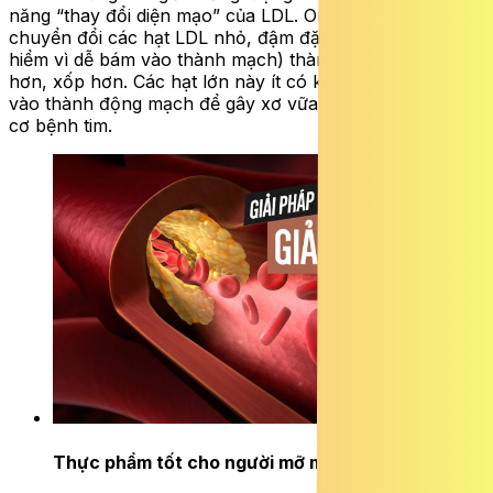
năng “thay đổi diện mạo” của LDL. Omega-3 giúp
chuyển đổi các hạt LDL nhỏ, đậm đặc (loại cực kỳ nguy
hiểm vì dễ bám vào thành mạch) thành các hạt LDL lớn
hơn, xốp hơn. Các hạt lớn này ít có khả năng xâm nhập
vào thành động mạch để gây xơ vữa, từ đó giảm nguy
cơ bệnh tim.
Thực phẩm tốt cho người mỡ máu cao
ĐỌC NGAY