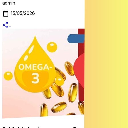
admin
calendar_today
15/05/2026
share
alternate_email