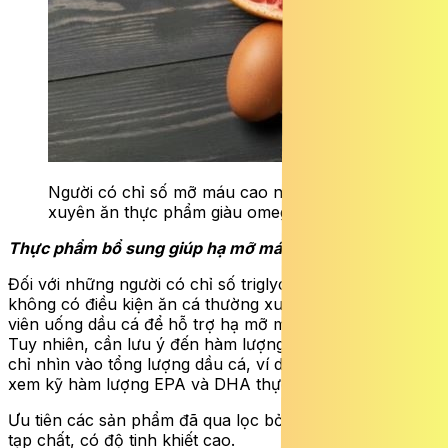
Người có chỉ số mỡ máu cao nên thường
xuyên ăn thực phẩm giàu omega-3.
Thực phẩm bổ sung giúp hạ mỡ máu
Đối với những người có chỉ số triglyceride cao hoặc
không có điều kiện ăn cá thường xuyên, việc sử dụng
viên uống dầu cá để hỗ trợ hạ mỡ máu là một lựa chọn.
Tuy nhiên, cần lưu ý đến hàm lượng EPA và DHA (đừng
chỉ nhìn vào tổng lượng dầu cá, ví dụ 1000mg, mà hãy
xem kỹ hàm lượng EPA và DHA thực tế trong mỗi viên).
Ưu tiên các sản phẩm đã qua lọc bỏ kim loại nặng và
tạp chất, có độ tinh khiết cao.