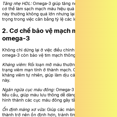
Tăng nhẹ HDL:
Omega-3 giúp tăng nồng độ HDL, hỗ trợ
cơ thể làm sạch mạch máu hiệu quả hơn. Dù mức tăng
này thường không quá lớn nhưng lại có ý nghĩa quan
trọng trong việc cân bằng tỷ lệ các loại mỡ máu.
2. Cơ chế bảo vệ mạch máu của
omega-3
Không chỉ dừng lại ở việc điều chỉnh các chỉ số mỡ máu,
omega-3 còn bảo vệ tim mạch thông qua các cơ chế:
Kháng viêm:
Rối loạn mỡ máu thường đi kèm với tình
trạng viêm mạn tính ở thành mạch. Omega-3 là chất
kháng viêm tự nhiên, giúp làm dịu các phản ứng viêm
này.
Ngăn ngừa cục máu đông:
Omega-3 ức chế sự kết tập
tiểu cầu, giúp máu lưu thông dễ dàng hơn, ngăn ngừa
hình thành các cục máu đông gây tắc nghẽn mạch máu.
Ổn định mảng xơ vữa:
Giúp các mảng xơ vữa đã hình
thành trở nên ổn định hơn, tránh tình trạng nứt vỡ gây