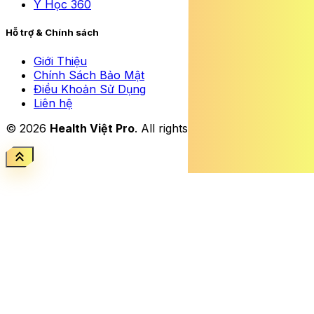
Y Học 360
Hỗ trợ & Chính sách
Giới Thiệu
Chính Sách Bảo Mật
Điều Khoản Sử Dụng
Liên hệ
© 2026
Health Việt Pro
. All rights reserved.
keyboard_double_arrow_up