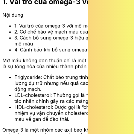
1. Vai trò của omega-3 với mỡ máu
Nội dung
1. Vai trò của omega-3 với mỡ máu
2. Cơ chế bảo vệ mạch máu của omega-3
3. Cách bổ sung omega-3 hiệu quả để điều chỉnh
mỡ máu
4. Cảnh báo khi bổ sung omega-3 quá liều
Mỡ máu không đơn thuần chỉ là một chỉ số duy nhất mà
là sự tổng hòa của nhiều thành phần:
Triglyceride: Chất béo trung tính, nguồn năng
lượng dự trữ nhưng nếu quá cao sẽ gây xơ vữa
động mạch.
LDL-cholesterol: Thường gọi là “cholesterol xấu”,
tác nhân chính gây ra các mảng bám thành mạch.
HDL-cholesterol: Được gọi là “cholesterol tốt”, có
nhiệm vụ vận chuyển cholesterol dư thừa từ mạch
máu về gan để đào thải.
Omega-3 là một nhóm các axit béo không bão hòa đa