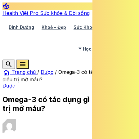
spa
Health Việt Pro
Sức khỏe & Đời sống
Dinh Dưỡng
Khoẻ – Đẹp
Sức Khoẻ TV
Y Học 360
Y Học Cổ Truyền
Y Tế
search
menu
home
Trang chủ
/
Dược
/
Omega-3 có tác dụng gì trong
điều trị mỡ máu?
Dược
Omega-3 có tác dụng gì trong điều
trị mỡ máu?