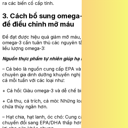
ra các biến cố cấp tính.
3. Cách bổ sung omega-3 hiệu quả
để điều chỉnh mỡ máu
Để đạt được hiệu quả giảm mỡ máu, việc bổ sung
omega-3 cần tuân thủ các nguyên tắc về nguồn gốc và
liều lượng omega-3:
Nguồn thực phẩm tự nhiên giúp hạ mỡ máu
– Cá béo là nguồn cung cấp EPA và DHA tốt nhất. Các
chuyên gia dinh dưỡng khuyến nghị nên ăn ít nhất 2 bữa
cá mỗi tuần với các loại như:
+ Cá hồi: Giàu omega-3 và dễ chế biến.
+ Cá thu, cá trích, cá mòi: Những loại cá nhỏ thường ít
chứa thủy ngân hơn.
– Hạt chia, hạt lanh, óc chó: Cung cấp ALA, dù tỷ lệ
chuyển đổi sang EPA/DHA thấp hơn nhưng vẫn rất có