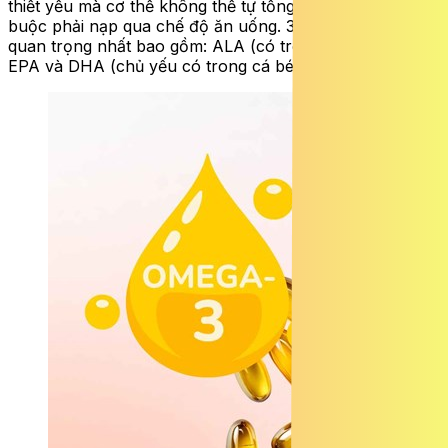
thiết yếu mà cơ thể không thể tự tổng hợp được, bắt
buộc phải nạp qua chế độ ăn uống. 3 loại omega-3
quan trọng nhất bao gồm: ALA (có trong các loại hạt),
EPA và DHA (chủ yếu có trong cá béo và dầu cá).