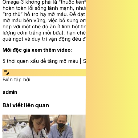
Omega-3 không phải là “thuốc tiên” có thể thay thế
hoàn toàn lối sống lành mạnh, nhưng nó chính là một
“trợ thủ” hỗ trợ hạ mỡ máu. Để đạt được hiệu quả hạ
mỡ máu bền vững, việc bổ sung omega-3 nên được kết
hợp với một chế độ ăn ít tinh bột tinh chế (như giảm
lượng cơm trắng mỗi bữa), hạn chế đường từ trái cây
quá ngọt và duy trì vận động đều đặn.
Mời độc giả xem thêm video:
5 thói quen xấu dễ tăng mỡ máu | SKĐS
edit_note
Biên tập bởi
admin
Bài viết liên quan