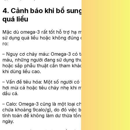
4. Cảnh báo khi bổ sung omega-3
quá liều
Mặc dù omega-3 rất tốt hỗ trợ hạ mỡ máu, nhưng việc
sử dụng quá liều hoặc không đúng cách cũng tiềm ẩn rủi
ro:
– Nguy cơ chảy máu: Omega-3 có tác dụng làm loãng
máu, những người đang sử dụng thuốc chống đông máu
hoặc sắp phẫu thuật cần tham khảo ý kiến bác sĩ trước
khi dùng liều cao.
– Vấn đề tiêu hóa: Một số người có thể gặp tình trạng ợ
hơi mùi cá hoặc tiêu chảy nhẹ khi mới bắt đầu sử dụng
dầu cá.
– Calo: Omega-3 cũng là một loại chất béo (chất béo
chứa khoảng 9calo/g), do đó việc bổ sung cần được
tính toán để không làm dư thừa tổng lượng calo hằng
ngày.