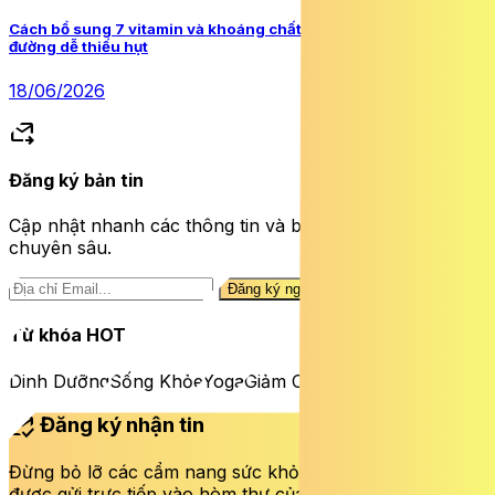
Cách bổ sung 7 vitamin và khoáng chất người mắc đái tháo
đường dễ thiếu hụt
18/06/2026
forward_to_inbox
Đăng ký bản tin
Cập nhật nhanh các thông tin và bài viết sức khỏe
chuyên sâu.
Đăng ký ngay
Từ khóa HOT
Dinh Dưỡng
Sống Khỏe
Yoga
Giảm Cân
mark_email_read
Đăng ký nhận tin
Đừng bỏ lỡ các cẩm nang sức khỏe và bài viết mới nhất
được gửi trực tiếp vào hòm thư của bạn mỗi tuần.