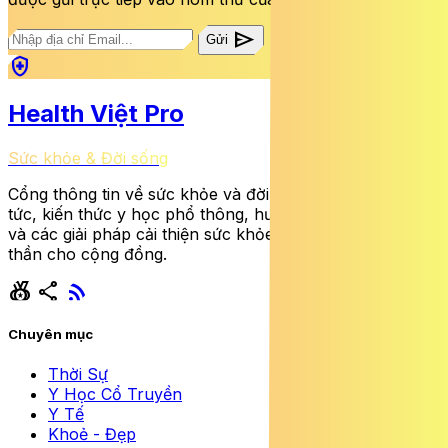
send
Gửi
health_and_safety
Health Việt Pro
Sức khỏe & Đời sống
Cổng thông tin về sức khỏe và đời sống cung cấp tin
tức, kiến thức y học phổ thông, hướng dẫn dinh dưỡng
và các giải pháp cải thiện sức khỏe thể chất lẫn tinh
thần cho cộng đồng.
social_leaderboard
share
rss_feed
Chuyên mục
Thời Sự
Y Học Cổ Truyền
Y Tế
Khoẻ - Đẹp