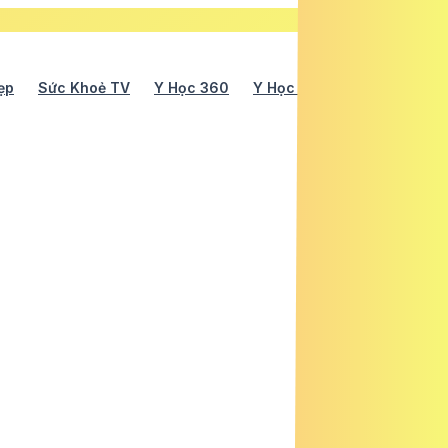
ẹp
Sức Khoẻ TV
Y Học 360
Y Học Cổ Truyền
Y Tế