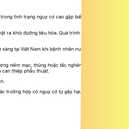
trong tình trạng nguy cơ cao gặp biến chứng đường tiêu
ật ra khỏi đường tiêu hóa. Quá trình can thiệp diễn ra
sàng tại Việt Nam khi bệnh nhân nuốt cùng lúc 3 dị vật
thương niêm mạc, thủng hoặc tắc nghẽn nếu không được
n can thiệp phẫu thuật.
n.
ác trường hợp có nguy cơ tự gây hại.