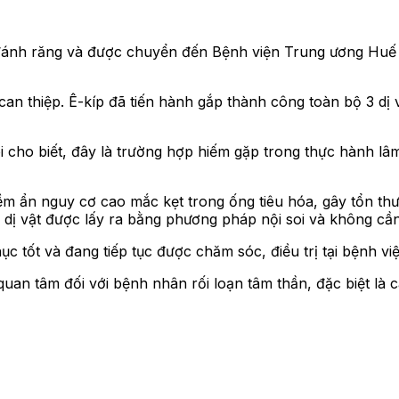
i đánh răng và được chuyển đến Bệnh viện Trung ương Huế 
an thiệp. Ê-kíp đã tiến hành gắp thành công toàn bộ 3 dị v
ho biết, đây là trường hợp hiếm gặp trong thực hành lâm 
tiềm ẩn nguy cơ cao mắc kẹt trong ống tiêu hóa, gây tổn 
bộ dị vật được lấy ra bằng phương pháp nội soi và không cầ
 tốt và đang tiếp tục được chăm sóc, điều trị tại bệnh việ
n tâm đối với bệnh nhân rối loạn tâm thần, đặc biệt là c