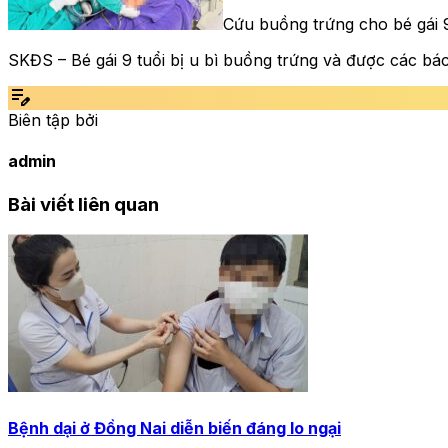
Cứu buồng trứng cho bé gái 9 
SKĐS – Bé gái 9 tuổi bị u bì buồng trứng và được các bá
edit_note
Biên tập bởi
admin
Bài viết liên quan
Bệnh dại ở Đồng Nai diễn biến đáng lo ngại