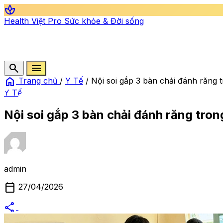
spa
Health Việt Pro
Sức khỏe & Đời sống
search
menu
home
Trang chủ
/
Y Tế
/
Nội soi gắp 3 bàn chải đánh răng
Y Tế
Nội soi gắp 3 bàn chải đánh răng tro
admin
calendar_today
27/04/2026
share
alternate_email