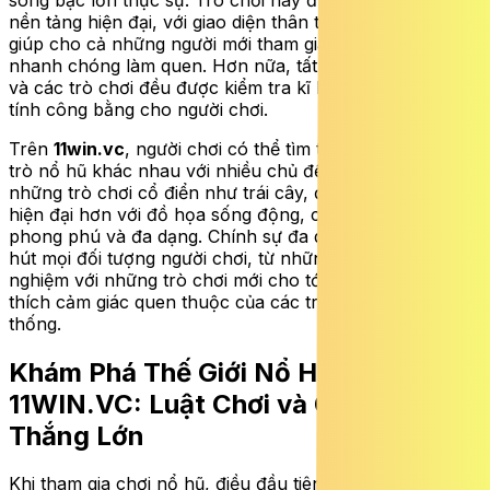
nền tảng hiện đại, với giao diện thân thiện và dễ sử dụng,
giúp cho cả những người mới tham gia cũng có thể
nhanh chóng làm quen. Hơn nữa, tất cả các phần mềm
và các trò chơi đều được kiểm tra kĩ lưỡng để đảm bảo
tính công bằng cho người chơi.
Trên
11win.vc
, người chơi có thể tìm thấy hàng loạt các
trò nổ hũ khác nhau với nhiều chủ đề phong phú. Từ
những trò chơi cổ điển như trái cây, đến các trò chơi
hiện đại hơn với đồ họa sống động, các tùy chọn đều
phong phú và đa dạng. Chính sự đa dạng này giúp thu
hút mọi đối tượng người chơi, từ những người thích thử
nghiệm với những trò chơi mới cho tới những người yêu
thích cảm giác quen thuộc của các trò chơi truyền
thống.
Khám Phá Thế Giới Nổ Hũ Tại
11WIN.VC: Luật Chơi và Cơ Hội
Thắng Lớn
Khi tham gia chơi nổ hũ, điều đầu tiên bạn cần nắm rõ là