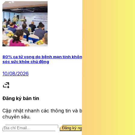
80% ca tử vong do bệnh mạn tính không lây, cần thúc đẩy chăm
sóc sức khỏe chủ động
10/08/2026
forward_to_inbox
Đăng ký bản tin
Cập nhật nhanh các thông tin và bài viết sức khỏe
chuyên sâu.
Đăng ký ngay