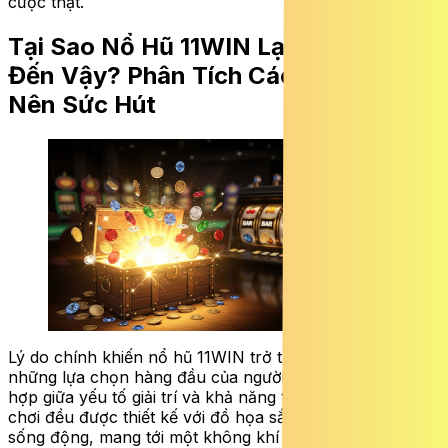
cược thật.
Tại Sao Nổ Hũ 11WIN Lại Hấp Dẫn
Đến Vậy? Phân Tích Các Yếu Tố Tạo
Nên Sức Hút
Lý do chính khiến nổ hũ 11WIN trở thành một trong
những lựa chọn hàng đầu của người chơi chính là sự kết
hợp giữa yếu tố giải trí và khả năng thắng lớn. Mỗi trò
chơi đều được thiết kế với đồ họa sắc nét, âm thanh
sống động, mang tới một không khí hứng khởi cho