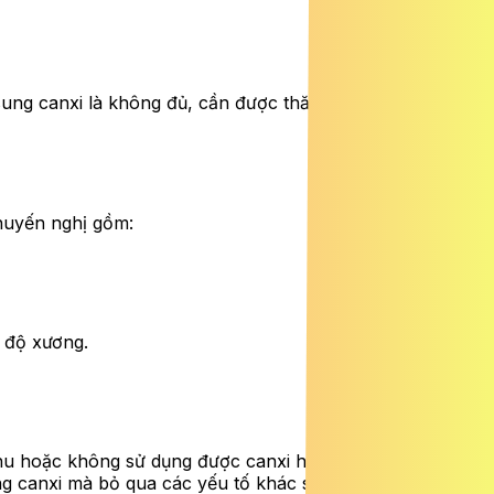
sung canxi là không đủ, cần được thăm khám và điều trị
khuyến nghị gồm:
t độ xương.
hu hoặc không sử dụng được canxi hiệu quả. Sức khỏe
ng canxi mà bỏ qua các yếu tố khác sẽ không mang lại