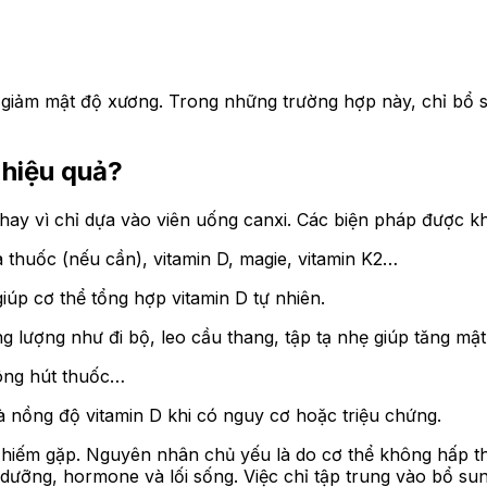
àm giảm mật độ xương. Trong những trường hợp này, chỉ bổ 
 hiệu quả?
thay vì chỉ dựa vào viên uống canxi. Các biện pháp được 
 thuốc (nếu cần), vitamin D, magie, vitamin K2…
iúp cơ thể tổng hợp vitamin D tự nhiên.
ng lượng như đi bộ, leo cầu thang, tập tạ nhẹ giúp tăng mậ
hông hút thuốc…
à nồng độ vitamin D khi có nguy cơ hoặc triệu chứng.
 hiếm gặp. Nguyên nhân chủ yếu là do cơ thể không hấp t
dưỡng, hormone và lối sống. Việc chỉ tập trung vào bổ su