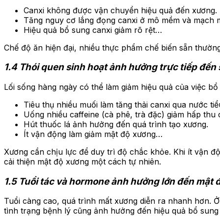
Canxi không được vận chuyển hiệu quả đến xương.
Tăng nguy cơ lắng đọng canxi ở mô mềm và mạch 
Hiệu quả bổ sung canxi giảm rõ rệt…
Chế độ ăn hiện đại, nhiều thực phẩm chế biến sẵn thường
1.4 Thói quen sinh hoạt ảnh hưởng trực tiếp đến
Lối sống hàng ngày có thể làm giảm hiệu quả của việc bổ
Tiêu thụ nhiều muối làm tăng thải canxi qua nước tiể
Uống nhiều caffeine (cà phê, trà đặc) giảm hấp thu 
Hút thuốc lá ảnh hưởng đến quá trình tạo xương.
Ít vận động làm giảm mật độ xương…
Xương cần chịu lực để duy trì độ chắc khỏe. Khi ít vận độ
cải thiện mật độ xương một cách tự nhiên.
1.5 Tuổi tác và hormone ảnh hưởng lớn đến mật 
Tuổi càng cao, quá trình mất xương diễn ra nhanh hơn. Ở
tình trạng bệnh lý cũng ảnh hưởng đến hiệu quả bổ sung 