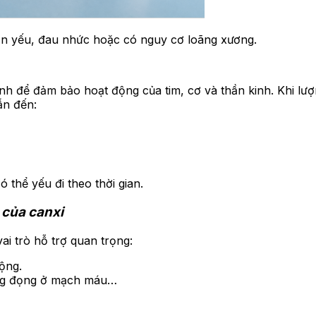
n yếu, đau nhức hoặc có nguy cơ loãng xương.
h để đảm bảo hoạt động của tim, cơ và thần kinh. Khi lượn
ẫn đến:
 thể yếu đi theo thời gian.
 của canxi
ai trò hỗ trợ quan trọng:
ộng.
ắng đọng ở mạch máu…