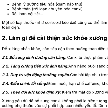
Bệnh lý đường tiêu hóa (giảm hấp thu).
Bệnh thận (rối loạn chuyển hóa canxi).
Rối loạn nội tiết…
Một số loại thuốc (như corticoid kéo dài) cũng có thể l
toàn diện.
2. Làm gì để cải thiện sức khỏe xương
Để xương chắc khỏe, cần tiếp cận theo hướng toàn diện 
2.1. Bổ sung dinh dưỡng cân bằng:
Canxi từ thực phẩm và
2.2. Tăng cường tiếp xúc ánh nắng:
Ánh nắng buổi sáng g
2.3. Duy trì vận động thường xuyên:
Các bài tập chịu trọ
2.4. Điều chỉnh lối sống:
Giảm muối, hạn chế caffeine, k
2.5. Theo dõi sức khỏe định kỳ
:
Kiểm tra mật độ xương v
Xương yếu dù đã bổ sung canxi không phải là hiện tượng
xương phụ thuộc vào sự phối hợp của nhiều yếu tố: Dinh 