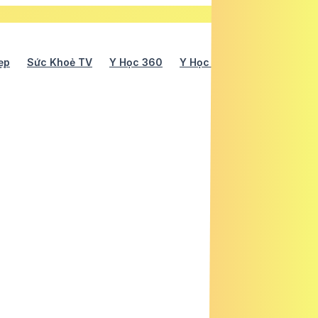
ẹp
Sức Khoẻ TV
Y Học 360
Y Học Cổ Truyền
Y Tế