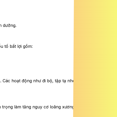
h dưỡng.
 tố bất lợi gồm:
. Các hoạt động như đi bộ, tập tạ nhẹ, yoga có thể giúp
n trọng làm tăng nguy cơ loãng xương. Ngoài ra, một số