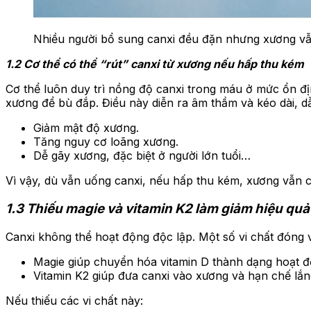
Nhiều người bổ sung canxi đều đặn nhưng xương vẫ
1.2 Cơ thể có thể “rút” canxi từ xương nếu hấp thu kém
Cơ thể luôn duy trì nồng độ canxi trong máu ở mức ổn địn
xương để bù đắp. Điều này diễn ra âm thầm và kéo dài, d
Giảm mật độ xương.
Tăng nguy cơ loãng xương.
Dễ gãy xương, đặc biệt ở người lớn tuổi…
Vì vậy, dù vẫn uống canxi, nếu hấp thu kém, xương vẫn có
1.3 Thiếu magie và vitamin K2 làm giảm hiệu quả
Canxi không thể hoạt động độc lập. Một số vi chất đóng v
Magie giúp chuyển hóa vitamin D thành dạng hoạt đ
Vitamin K2 giúp đưa canxi vào xương và hạn chế l
Nếu thiếu các vi chất này: