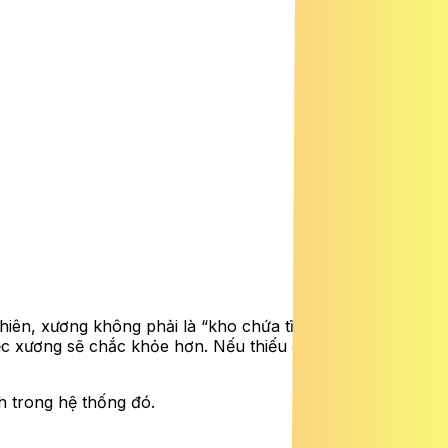
hiên, xương không phải là “kho chứa tĩnh” mà là một mô
ệc xương sẽ chắc khỏe hơn. Nếu thiếu các yếu tố hỗ trợ,
h trong hệ thống đó.