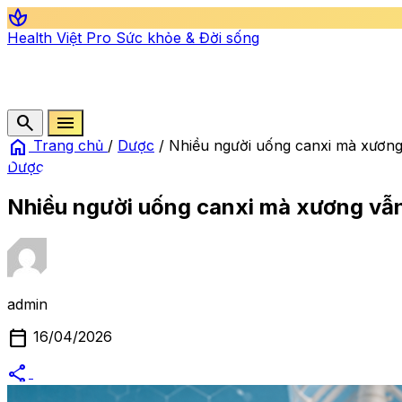
spa
Health Việt Pro
Sức khỏe & Đời sống
search
menu
home
Trang chủ
/
Dược
/
Nhiều người uống canxi mà xương
Dược
Nhiều người uống canxi mà xương vẫn
admin
calendar_today
16/04/2026
share
alternate_email