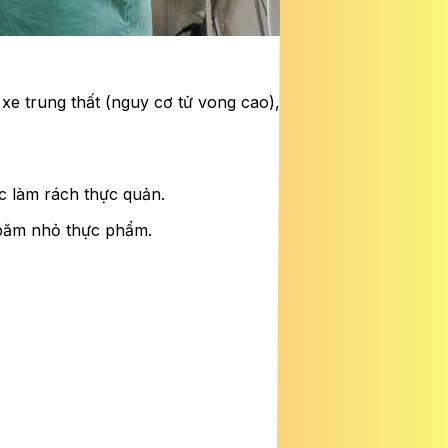
p xe trung thất (nguy cơ tử vong cao), đâm thủng các
c làm rách thực quản.
c băm nhỏ thực phẩm.