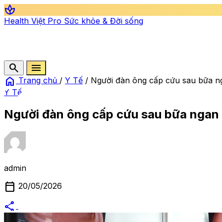
spa
Health Việt Pro
Sức khỏe & Đời sống
search
menu
home
Trang chủ
/
Y Tế
/
Người đàn ông cấp cứu sau bữa n
Y Tế
Người đàn ông cấp cứu sau bữa ngan 
admin
calendar_today
20/05/2026
share
alternate_email