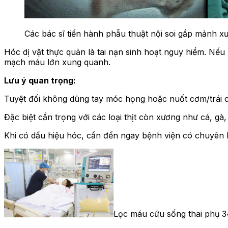
Các bác sĩ tiến hành phẫu thuật nội soi gắp mảnh 
Hóc dị vật thực quản là tai nạn sinh hoạt nguy hiểm. Nếu 
mạch máu lớn xung quanh.
Lưu ý quan trọng:
Tuyệt đối không dùng tay móc họng hoặc nuốt cơm/trái câ
Đặc biệt cẩn trọng với các loại thịt còn xương như cá, gà
Khi có dấu hiệu hóc, cần đến ngay bệnh viện có chuyên kh
Lọc máu cứu sống thai phụ 3