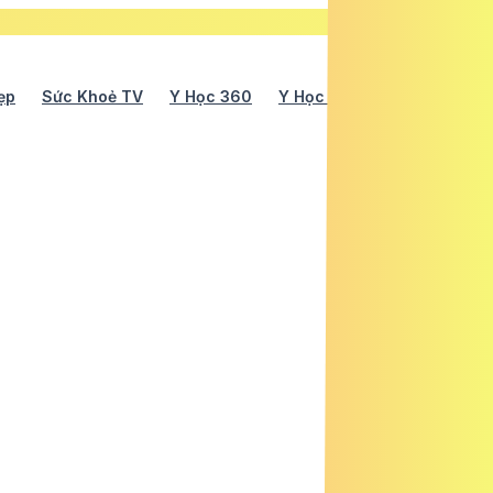
ẹp
Sức Khoẻ TV
Y Học 360
Y Học Cổ Truyền
Y Tế