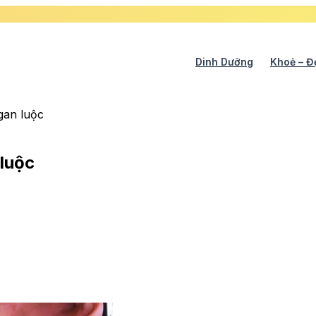
Dinh Dưỡng
Khoẻ – Đ
gan luộc
luộc