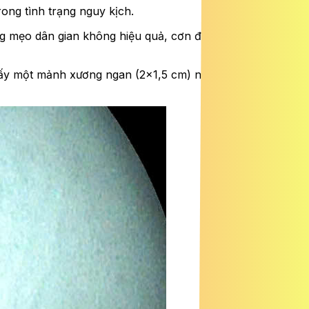
ong tình trạng nguy kịch.
bằng mẹo dân gian không hiệu quả, cơn đau tăng dần nên
 thấy một mảnh xương ngan (2×1,5 cm) nằm ngang lòng