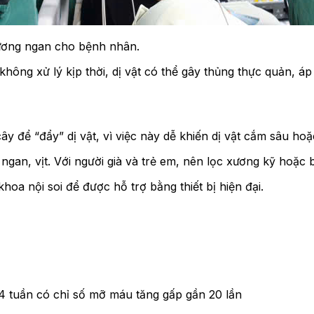
xương ngan cho bệnh nhân.
không xử lý kịp thời, dị vật có thể gây thủng thực quản, á
y để “đẩy” dị vật, vì việc này dễ khiến dị vật cắm sâu hoặ
, ngan, vịt. Với người già và trẻ em, nên lọc xương kỹ hoặ
oa nội soi để được hỗ trợ bằng thiết bị hiện đại.
4 tuần có chỉ số mỡ máu tăng gấp gần 20 lần