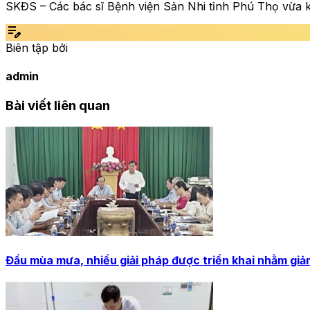
SKĐS – Các bác sĩ Bệnh viện Sản Nhi tỉnh Phú Thọ vừa kịp
edit_note
Biên tập bởi
admin
Bài viết liên quan
Đầu mùa mưa, nhiều giải pháp được triển khai nhằm giả