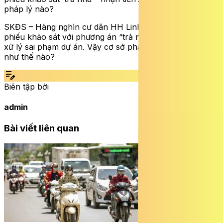
pháp lý nào?
SKĐS – Hàng nghìn cư dân HH Linh Đàm bất ngờ nhận
phiếu khảo sát với phương án “trả nhà – nhận tiền” để
xử lý sai phạm dự án. Vậy cơ sở pháp lý của việc này
như thế nào?
edit_note
Biên tập bởi
admin
Bài viết liên quan