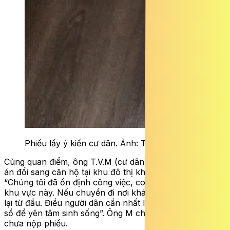
Phiếu lấy ý kiến cư dân. Ảnh: T.Sơn.
Cùng quan điểm, ông T.V.M (cư dân) cho rằng phương
án đổi sang căn hộ tại khu đô thị khác cũng khó khả thi:
“Chúng tôi đã ổn định công việc, con cái học hành tại
khu vực này. Nếu chuyển đi nơi khác, mọi thứ phải làm
lại từ đầu. Điều người dân cần nhất lúc này là được cấp
sổ để yên tâm sinh sống”. Ông M cho biết, gia đình ông
chưa nộp phiếu.