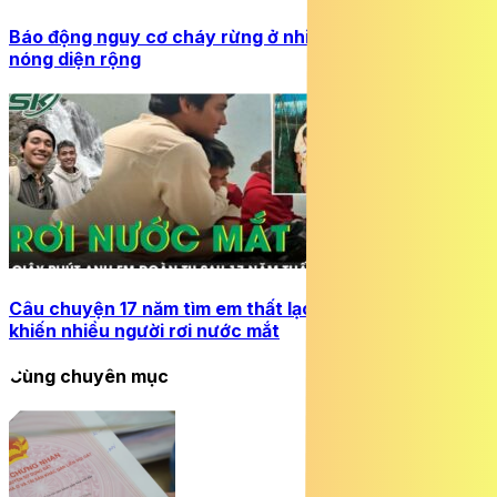
Báo động nguy cơ cháy rừng ở nhiều khu vực do nắng
nóng diện rộng
Câu chuyện 17 năm tìm em thất lạc: Giây phút đoàn tụ
khiến nhiều người rơi nước mắt
Cùng chuyên mục