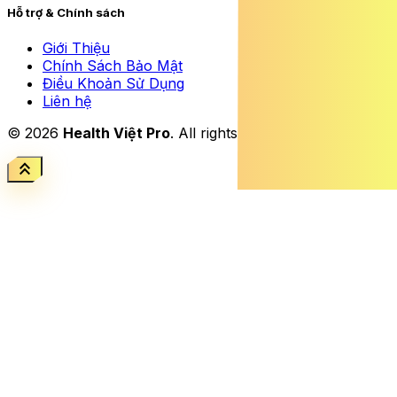
Hỗ trợ & Chính sách
Giới Thiệu
Chính Sách Bảo Mật
Điều Khoản Sử Dụng
Liên hệ
© 2026
Health Việt Pro
. All rights reserved.
keyboard_double_arrow_up