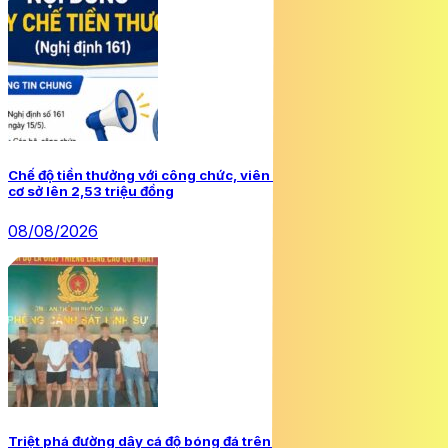
Chế độ tiền thưởng với công chức, viên chức sau khi tăng lương
cơ sở lên 2,53 triệu đồng
08/08/2026
Triệt phá đường dây cá độ bóng đá trên website ‘Bong88’, bắt