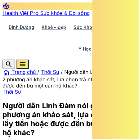
spa
Health Việt Pro
Sức khỏe & Đời sống
Dinh Dưỡng
Khoẻ – Đẹp
Sức Khoẻ TV
Y Học 360
Y Học Cổ Truyền
Y Tế
search
menu
home
Trang chủ
/
Thời Sự
/
Người dân Linh Đàm nói gì về
2 phương án khảo sát, lựa chọn trả nhà lấy tiền hoặc
được đền bù một căn hộ khác?
Thời Sự
Người dân Linh Đàm nói gì về 2
phương án khảo sát, lựa chọn trả nhà
lấy tiền hoặc được đền bù một căn
hộ khác?