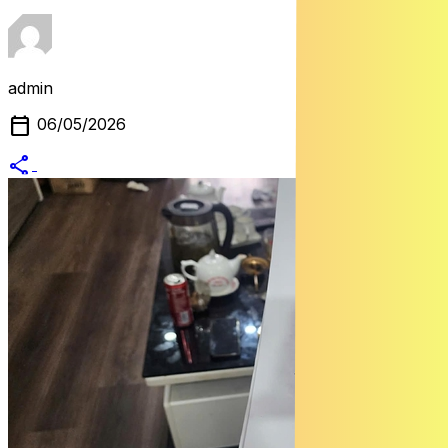
admin
calendar_today
06/05/2026
share
alternate_email