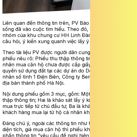
Liên quan đến thông tin trên, PV Báo Sức khỏe và Đời
sống đã vào cuộc tìm hiểu.
Theo đó, trên nhiều hội
nhóm của khu chung cư HH Linh Đàm xuất hiện nhiều
câu hỏi, ý kiến xung quanh việc lấy ý kiến này.
Theo tài liệu PV được người dân cung cấp, nội dung
phiếu nêu rõ: Phiếu thu thập thông tin đối với các cá
nhân mua căn hộ chưa được cấp giấy chứng nhận
quyền sử dụng đất tại các dự án do Doanh nghiệp tư
nhân số tỉnh 1 Điện Biên, Công ty Bemes thực hiện trên
địa bàn thành phố Hà Nội.
Nội dung phiếu gồm 3 mục, gồm: Một là người được thu
thập thông tin; Hai là khảo sát lấy ý kiến của khách hàng
mua trực tiếp từ chủ đầu tư; Ba là khảo sát ý kiến của
khách hàng mua lại từ hộ cá nhân khác.
Đáng chú ý, ngoài các thông tin như thông tin căn hộ,
diện tích, giá mua căn hộ thì phiếu khảo sát có thêm
phần thông tin “yêu cầu đề nghị hiện nay
” với 2 phương