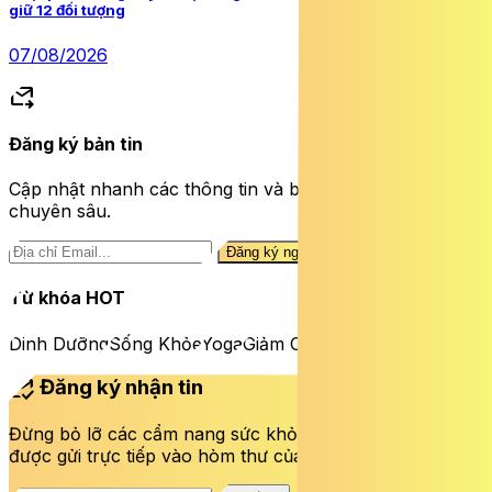
giữ 12 đối tượng
07/08/2026
forward_to_inbox
Đăng ký bản tin
Cập nhật nhanh các thông tin và bài viết sức khỏe
chuyên sâu.
Đăng ký ngay
Từ khóa HOT
Dinh Dưỡng
Sống Khỏe
Yoga
Giảm Cân
mark_email_read
Đăng ký nhận tin
Đừng bỏ lỡ các cẩm nang sức khỏe và bài viết mới nhất
được gửi trực tiếp vào hòm thư của bạn mỗi tuần.