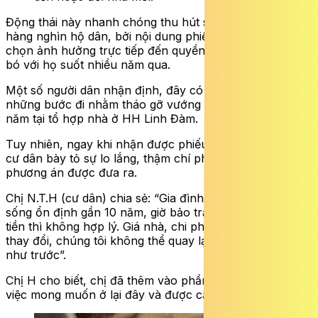
Động thái này nhanh chóng thu hút sự quan tâm của
hàng nghìn hộ dân, bởi nội dung phiếu đưa ra những lựa
chọn ảnh hưởng trực tiếp đến quyền lợi nhà ở đã gắn
bó với họ suốt nhiều năm qua.
Một số người dân nhận định, đây có thể là một trong
những bước đi nhằm tháo gỡ vướng mắc kéo dài nhiều
năm tại tổ hợp nhà ở HH Linh Đàm.
Tuy nhiên, ngay khi nhận được phiếu khảo sát, không ít
cư dân bày tỏ sự lo lắng, thậm chí phản ứng trước các
phương án được đưa ra.
Chị N.T.H (cư dân) chia sẻ: “Gia đình tôi mua nhà, sinh
sống ổn định gần 10 năm, giờ bảo trả lại nhà để nhận
tiền thì không hợp lý. Giá nhà, chi phí sinh hoạt đều đã
thay đổi, chúng tôi không thể quay lại điểm xuất phát
như trước”.
Chị H cho biết, chị đã thêm vào phần ý kiến khác với
việc mong muốn ở lại đây và được cấp sổ đỏ.