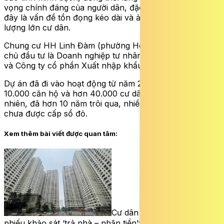
vọng chính đáng của người dân, đặc biệt trong bối cảnh
đây là vấn đề tồn đọng kéo dài và ảnh hưởng đến số
lượng lớn cư dân.
Chung cư HH Linh Đàm (phường Hoàng Liệt, Hà Nội) có
chủ đầu tư là Doanh nghiệp tư nhân số 1 tỉnh Điện Biên
và Công ty cổ phần Xuất nhập khẩu Bemes.
Dự án đã đi vào hoạt động từ năm 2015, hiện có khoảng
10.000 căn hộ và hơn 40.000 cư dân sinh sống. Tuy
nhiên, đã hơn 10 năm trôi qua, nhiều căn hộ tại đây vẫn
chưa được cấp sổ đỏ.
Xem thêm bài viết được quan tâm:
Cư dân HH Linh Đàm nhận
phiếu khảo sát ‘trả nhà – nhận tiền’: Dựa trên cơ sở