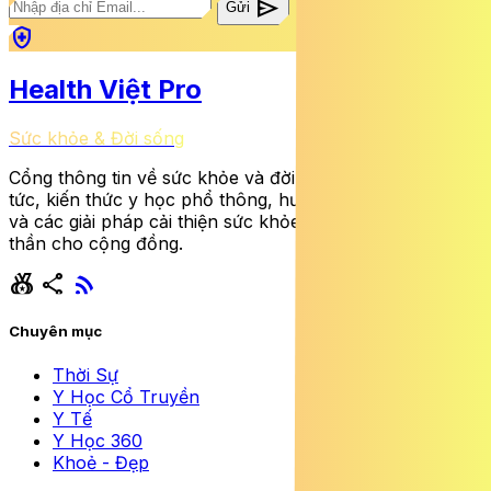
send
Gửi
health_and_safety
Health Việt Pro
Sức khỏe & Đời sống
Cổng thông tin về sức khỏe và đời sống cung cấp tin
tức, kiến thức y học phổ thông, hướng dẫn dinh dưỡng
và các giải pháp cải thiện sức khỏe thể chất lẫn tinh
thần cho cộng đồng.
social_leaderboard
share
rss_feed
Chuyên mục
Thời Sự
Y Học Cổ Truyền
Y Tế
Y Học 360
Khoẻ - Đẹp