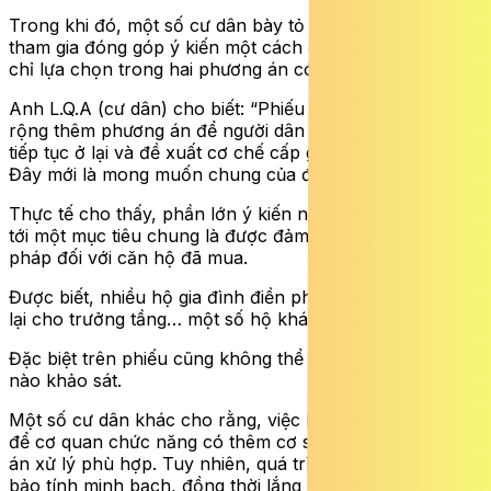
Trong khi đó, một số cư dân bày tỏ mong muốn được
tham gia đóng góp ý kiến một cách đầy đủ hơn thay vì
chỉ lựa chọn trong hai phương án có sẵn.
Anh L.Q.A (cư dân) cho biết: “Phiếu khảo sát nên mở
rộng thêm phương án để người dân lựa chọn, ví dụ như
tiếp tục ở lại và đề xuất cơ chế cấp giấy chứng nhận.
Đây mới là mong muốn chung của đa số cư dân”.
Thực tế cho thấy, phần lớn ý kiến người dân đều hướng
tới một mục tiêu chung là được đảm bảo quyền lợi hợp
pháp đối với căn hộ đã mua.
Được biết, nhiều hộ gia đình điền phiếu sau đó đã nộp
lại cho trưởng tầng… một số hộ khác thì không nộp.
Đặc biệt trên phiếu cũng không thể hiện rõ là đơn vị
nào khảo sát.
Một số cư dân khác cho rằng, việc lấy phiếu là cần thiết
để cơ quan chức năng có thêm cơ sở xây dựng phương
án xử lý phù hợp. Tuy nhiên, quá trình này cần đảm
bảo tính minh bạch, đồng thời lắng nghe đầy đủ nguyện