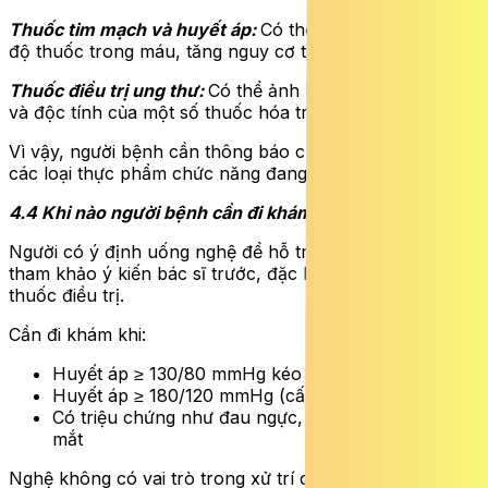
Thuốc tim mạch và huyết áp:
Có thể làm thay đổi nồng
độ thuốc trong máu, tăng nguy cơ tác dụng phụ.
Thuốc điều trị ung thư:
Có thể ảnh hưởng đến hiệu quả
và độc tính của một số thuốc hóa trị.
Vì vậy, người bệnh cần thông báo cho bác sĩ về tất cả
các loại thực phẩm chức năng đang sử dụng.
4.4 Khi nào người bệnh cần đi khám?
Người có ý định uống nghệ để hỗ trợ huyết áp nên
tham khảo ý kiến bác sĩ trước, đặc biệt nếu đang dùng
thuốc điều trị.
Cần đi khám khi:
Huyết áp ≥ 130/80 mmHg kéo dài
Huyết áp ≥ 180/120 mmHg (cấp cứu)
Có triệu chứng như đau ngực, đau đầu dữ dội, mờ
mắt
Nghệ không có vai trò trong xử trí cấp cứu tăng huyết