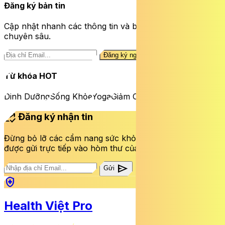
Đăng ký bản tin
Cập nhật nhanh các thông tin và bài viết sức khỏe
chuyên sâu.
Đăng ký ngay
Từ khóa HOT
Dinh Dưỡng
Sống Khỏe
Yoga
Giảm Cân
mark_email_read
Đăng ký nhận tin
Đừng bỏ lỡ các cẩm nang sức khỏe và bài viết mới nhất
được gửi trực tiếp vào hòm thư của bạn mỗi tuần.
send
Gửi
health_and_safety
Health Việt Pro