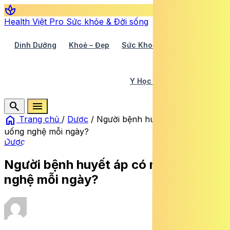
spa
Health Việt Pro
Sức khỏe & Đời sống
Dinh Dưỡng
Khoẻ – Đẹp
Sức Khoẻ TV
Y Học 360
Y Học Cổ Truyền
Y Tế
search
menu
home
Trang chủ
/
Dược
/
Người bệnh huyết áp có nên
uống nghệ mỗi ngày?
Dược
Người bệnh huyết áp có nên uống
nghệ mỗi ngày?