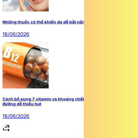
Những thuốc có thể khiến da dễ bắt nắng hơn
18/06/2026
Cách bổ sung 7 vitamin và khoáng chất người mắc đái tháo
đường dễ thiếu hụt
18/06/2026
forward_to_inbox