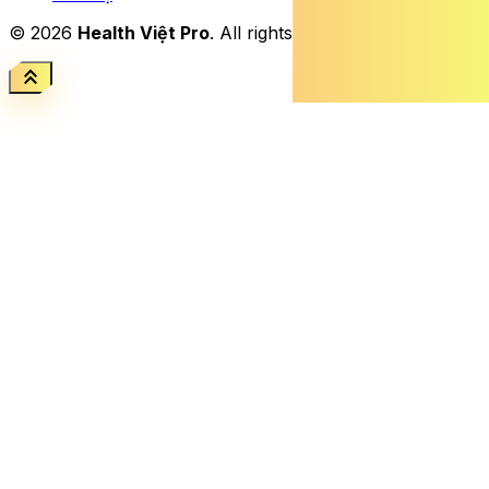
© 2026
Health Việt Pro
. All rights reserved.
keyboard_double_arrow_up