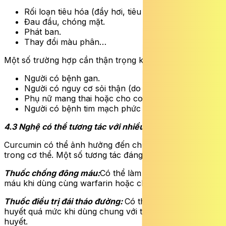
Rối loạn tiêu hóa (đầy hơi, tiêu chảy).
Đau đầu, chóng mặt.
Phát ban.
Thay đổi màu phân…
Một số trường hợp cần thận trọng khi uống nghệ:
Người có bệnh gan.
Người có nguy cơ sỏi thận (do tăng oxalate niệu).
Phụ nữ mang thai hoặc cho con bú.
Người có bệnh tim mạch phức tạp…
4.3 Nghệ có thể tương tác với nhiều loại thuốc
Curcumin có thể ảnh hưởng đến chuyển hóa thuốc
trong cơ thể. Một số tương tác đáng chú ý:
Thuốc chống đông máu:
Có thể làm tăng nguy cơ chảy
máu khi dùng cùng warfarin hoặc clopidogrel.
Thuốc điều trị đái tháo đường:
Có thể làm hạ đường
huyết quá mức khi dùng chung với thuốc hạ đường
huyết.