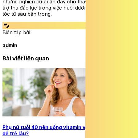
những nghiên cứu gần đây cho thấy nghệ còn là một
trợ thủ đắc lực trong việc nuôi dưỡng và phục hồi mái
tóc từ sâu bên trong.
edit_note
Biên tập bởi
admin
Bài viết liên quan
Phụ nữ tuổi 40 nên uống vitamin và khoáng chất nào
để trẻ lâu?