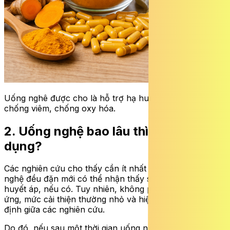
Uống nghê được cho là hỗ trợ hạ huyết áp nhờ đặc tính
chống viêm, chống oxy hóa.
2. Uống nghệ bao lâu thì có tác
dụng?
Các nghiên cứu cho thấy cần ít nhất 8–12 tuần uống
nghệ đều đặn mới có thể nhận thấy sự thay đổi về
huyết áp, nếu có. Tuy nhiên, không phải ai cũng đáp
ứng, mức cải thiện thường nhỏ và hiệu quả không ổn
định giữa các nghiên cứu.
Do đó, nếu sau một thời gian uống nghệ mà huyết áp