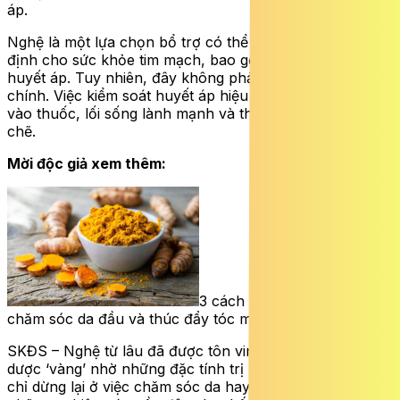
áp.
Nghệ là một lựa chọn bổ trợ có thể mang lại lợi ích nhất
định cho sức khỏe tim mạch, bao gồm hỗ trợ kiểm soát
huyết áp. Tuy nhiên, đây không phải là giải pháp điều trị
chính. Việc kiểm soát huyết áp hiệu quả vẫn cần dựa
vào thuốc, lối sống lành mạnh và theo dõi y khoa chặt
chẽ.
Mời độc giả xem thêm:
3 cách sử dụng củ nghệ để
chăm sóc da đầu và thúc đẩy tóc mọc nhanh
SKĐS – Nghệ từ lâu đã được tôn vinh là một loại thảo
dược ‘vàng’ nhờ những đặc tính trị liệu vượt trội. Không
chỉ dừng lại ở việc chăm sóc da hay hỗ trợ tiêu hóa,