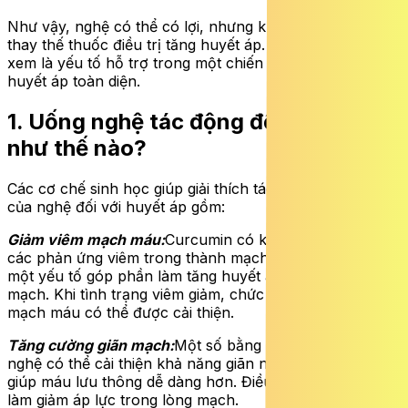
Như vậy, nghệ có thể có lợi, nhưng không đủ mạnh để
thay thế thuốc điều trị tăng huyết áp. Đây chỉ nên được
xem là yếu tố hỗ trợ trong một chiến lược kiểm soát
huyết áp toàn diện.
1. Uống nghệ tác động đến huyết áp
như thế nào?
Các cơ chế sinh học giúp giải thích tác dụng tiềm năng
của nghệ đối với huyết áp gồm:
Giảm viêm mạch máu:
Curcumin có khả năng ức chế
các phản ứng viêm trong thành mạch. Viêm mạn tính là
một yếu tố góp phần làm tăng huyết áp và xơ vữa động
mạch. Khi tình trạng viêm giảm, chức năng nội mạc
mạch máu có thể được cải thiện.
Tăng cường giãn mạch:
Một số bằng chứng cho thấy
nghệ có thể cải thiện khả năng giãn nở của mạch máu,
giúp máu lưu thông dễ dàng hơn. Điều này góp phần
làm giảm áp lực trong lòng mạch.