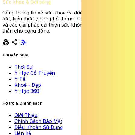
Sức khỏe & Đời sống
Cổng thông tin về sức khỏe và đời sống cung cấp tin
tức, kiến thức y học phổ thông, hướng dẫn dinh dưỡng
và các giải pháp cải thiện sức khỏe thể chất lẫn tinh
thần cho cộng đồng.
social_leaderboard
share
rss_feed
Chuyên mục
Thời Sự
Y Học Cổ Truyền
Y Tế
Khoẻ - Đẹp
Y Học 360
Hỗ trợ & Chính sách
Giới Thiệu
Chính Sách Bảo Mật
Điều Khoản Sử Dụng
Liên hệ