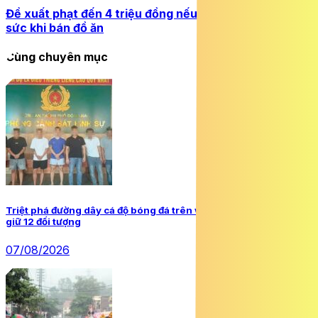
Đề xuất phạt đến 4 triệu đồng nếu đeo đồng hồ, trang
sức khi bán đồ ăn
Cùng chuyên mục
Triệt phá đường dây cá độ bóng đá trên website ‘Bong88’, bắt
giữ 12 đối tượng
07/08/2026