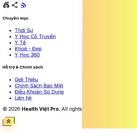
social_leaderboard
share
rss_feed
Chuyên mục
Thời Sự
Y Học Cổ Truyền
Y Tế
Khoẻ - Đẹp
Y Học 360
Hỗ trợ & Chính sách
Giới Thiệu
Chính Sách Bảo Mật
Điều Khoản Sử Dụng
Liên hệ
© 2026
Health Việt Pro
. All rights reserved.
keyboard_double_arrow_up