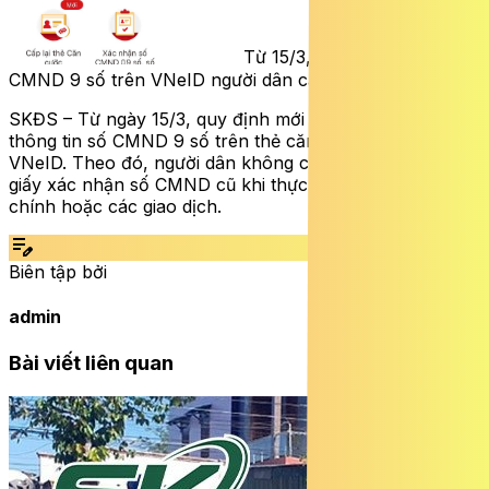
Từ 15/3, quy định mới về
CMND 9 số trên VNeID người dân cần biết
SKĐS – Từ ngày 15/3, quy định mới cho phép tích hợp
thông tin số CMND 9 số trên thẻ căn cước và ứng dụng
VNeID. Theo đó, người dân không còn phải cung cấp
giấy xác nhận số CMND cũ khi thực hiện thủ tục hành
chính hoặc các giao dịch.
edit_note
Biên tập bởi
admin
Bài viết liên quan