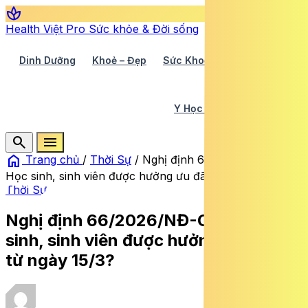
spa
Health Việt Pro
Sức khỏe & Đời sống
Dinh Dưỡng
Khoẻ – Đẹp
Sức Khoẻ TV
Y Học 360
Y Học Cổ Truyền
Y Tế
search
menu
home
Trang chủ
/
Thời Sự
/
Nghị định 66/2026/NĐ-CP:
Học sinh, sinh viên được hưởng ưu đãi gì từ ngày 15/3?
Thời Sự
Nghị định 66/2026/NĐ-CP: Học
sinh, sinh viên được hưởng ưu đãi gì
từ ngày 15/3?