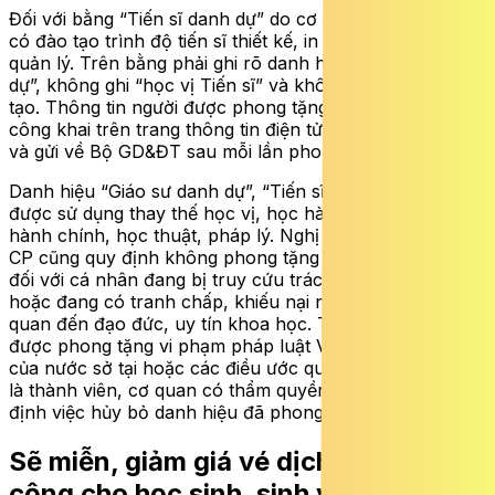
Đối với bằng “Tiến sĩ danh dự” do cơ sở giáo dục đại học
có đào tạo trình độ tiến sĩ thiết kế, in phôi, cấp phát và
quản lý. Trên bằng phải ghi rõ danh hiệu “Tiến sĩ danh
dự”, không ghi “học vị Tiến sĩ” và không ghi ngành đào
tạo. Thông tin người được phong tặng cũng phải được
công khai trên trang thông tin điện tử của cơ sở giáo dục
và gửi về Bộ GD&ĐT sau mỗi lần phong tặng.
Danh hiệu “Giáo sư danh dự”, “Tiến sĩ danh dự” không
được sử dụng thay thế học vị, học hàm trong giao dịch
hành chính, học thuật, pháp lý. Nghị định 66/2026/NĐ-
CP cũng quy định không phong tặng các danh hiệu này
đối với cá nhân đang bị truy cứu trách nhiệm pháp lý
hoặc đang có tranh chấp, khiếu nại nghiêm trọng liên
quan đến đạo đức, uy tín khoa học. Trường hợp người
được phong tặng vi phạm pháp luật Việt Nam, pháp luật
của nước sở tại hoặc các điều ước quốc tế mà Việt Nam
là thành viên, cơ quan có thẩm quyền sẽ xem xét, quyết
định việc hủy bỏ danh hiệu đã phong tặng.
Sẽ miễn, giảm giá vé dịch vụ công
cộng cho học sinh, sinh viên