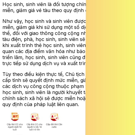
Học sinh, sinh viên là đối tượng chính sách xã hội được
miễn, giảm giá vé tàu theo quy định của pháp luật.
Như vậy, học sinh và sinh viên được hưởng chính sách
miễn, giảm giá khi sử dụng một số dịch vụ công cộng. Cụ
thể, đối với giao thông công cộng như tàu hỏa, xe buýt,
tàu điện, phà, học sinh, sinh viên sẽ được giảm giá vé
khi xuất trình thẻ học sinh, sinh viên. Ngoài ra, khi tham
quan các địa điểm văn hóa như bảo tàng, di tích lịch sử,
triển lãm, học sinh, sinh viên cũng được giảm giá vé nếu
trực tiếp sử dụng dịch vụ và xuất trình thẻ.
Tùy theo điều kiện thực tế, Chủ tịch Ủy ban nhân dân
cấp tỉnh sẽ quyết định mức miễn, giảm cụ thể đối với
các dịch vụ công cộng thuộc phạm vi quản lý. Đặc biệt,
học sinh, sinh viên là người khuyết tật hoặc thuộc diện
chính sách xã hội sẽ được miễn hoặc giảm giá vé theo
quy định của pháp luật liên quan.