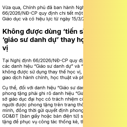
Vừa qua, Chính phủ đã ban hành Nghị định
66/2026/NĐ-CP quy định chi tiết một số điều của Luật
Giáo dục và có hiệu lực từ ngày 15/3/2026.
Không được dùng ‘tiến sĩ danh dự’,
‘giáo sư danh dự’ thay học hàm, học
vị
Tại Nghị định 66/2026/NĐ-CP quy định từ ngày 15/3,
các danh hiệu “Giáo sư danh dự” và “Tiến sĩ danh dự”
không được sử dụng thay thế học vị, học hàm trong các
giao dịch hành chính, học thuật và pháp lý.
Cụ thể, đối với danh hiệu “Giáo sư danh dự”, quyết định
phong tặng phải ghi rõ danh hiệu “Giáo sư danh dự”. Cơ
sở giáo dục đại học có trách nhiệm công khai thông tin
người được phong tặng trên trang thông tin điện tử của
mình, đồng thời gửi quyết định phong tặng về Bộ
GD&ĐT (bản giấy hoặc bản điện tử) sau mỗi lần phong
tặng để phục vụ công tác thống kê, theo dõi.