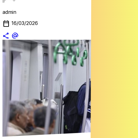
admin
calendar_today
16/03/2026
share
alternate_email