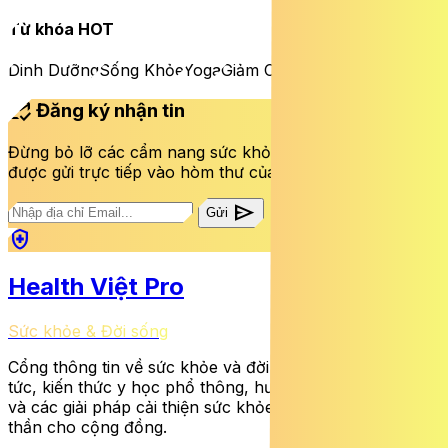
Từ khóa HOT
Dinh Dưỡng
Sống Khỏe
Yoga
Giảm Cân
mark_email_read
Đăng ký nhận tin
Đừng bỏ lỡ các cẩm nang sức khỏe và bài viết mới nhất
được gửi trực tiếp vào hòm thư của bạn mỗi tuần.
send
Gửi
health_and_safety
Health Việt Pro
Sức khỏe & Đời sống
Cổng thông tin về sức khỏe và đời sống cung cấp tin
tức, kiến thức y học phổ thông, hướng dẫn dinh dưỡng
và các giải pháp cải thiện sức khỏe thể chất lẫn tinh
thần cho cộng đồng.