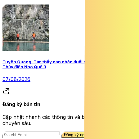
Tuyên Quang: Tìm thấy nạn nhân đuối nước còn lại tại chân
Thủy điện Nho Quế 3
07/08/2026
forward_to_inbox
Đăng ký bản tin
Cập nhật nhanh các thông tin và bài viết sức khỏe
chuyên sâu.
Đăng ký ngay