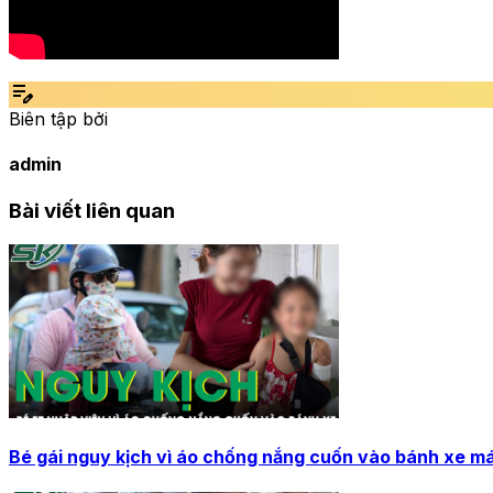
edit_note
Biên tập bởi
admin
Bài viết liên quan
Bé gái nguy kịch vì áo chống nắng cuốn vào bánh xe m