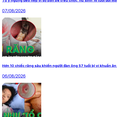
Tự ý ngừng đeo nẹp vì sợ bạn bè trêu chọc, nữ sinh 16 tuổi đối m
07/08/2026
Hơn 10 chiếc răng sâu khiến người đàn ông 57 tuổi bị vi khuẩn ăn
06/08/2026