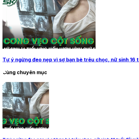
Tự ý ngừng đeo nẹp vì sợ bạn bè trêu chọc, nữ sinh 16 
Cùng chuyên mục