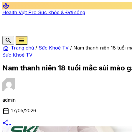
spa
Health Việt Pro
Sức khỏe & Đời sống
search
menu
home
Trang chủ
/
Sức Khoẻ TV
/
Nam thanh niên 18 tuổi mắc
Sức Khoẻ TV
Nam thanh niên 18 tuổi mắc sùi mào gà 
admin
calendar_today
17/05/2026
share
alternate_email