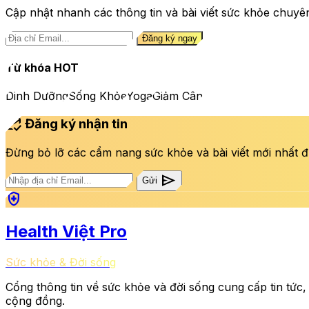
Cập nhật nhanh các thông tin và bài viết sức khỏe chuyê
Đăng ký ngay
Từ khóa HOT
Dinh Dưỡng
Sống Khỏe
Yoga
Giảm Cân
mark_email_read
Đăng ký nhận tin
Đừng bỏ lỡ các cẩm nang sức khỏe và bài viết mới nhất đ
send
Gửi
health_and_safety
Health Việt Pro
Sức khỏe & Đời sống
Cổng thông tin về sức khỏe và đời sống cung cấp tin tức,
cộng đồng.