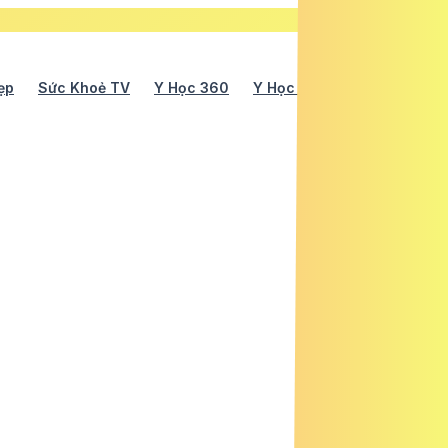
ẹp
Sức Khoẻ TV
Y Học 360
Y Học Cổ Truyền
Y Tế