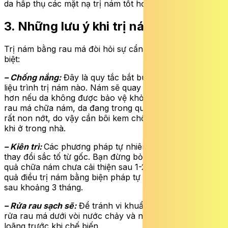
da hấp thụ các mặt nạ trị nám tốt hơn.
3. Những lưu ý khi trị nám với rau má
Trị nám bằng rau má đòi hỏi sự cẩn trọng và kiên trì đặc
biệt:
– Chống nắng:
Đây là quy tắc bắt buộc đối với bất kỳ
liệu trình trị nám nào. Nám sẽ quay trở lại và đậm màu
hơn nếu da không được bảo vệ khỏi tia UV. Khi dùng
rau má chữa nám, da đang trong quá trình tái tạo nên
rất non nớt, do vậy cần bôi kem chống nắng ngay cả
khi ở trong nhà.
– Kiên trì:
Các phương pháp tự nhiên cần thời gian để
thay đổi sắc tố từ gốc. Bạn đừng bỏ cuộc nếu thấy hiệu
quả chữa nám chưa cải thiện sau 1-2 tuần đầu tiên. Hiệu
quả điều trị nám bằng biện pháp tự nhiên thường đến
sau khoảng 3 tháng.
– Rửa rau sạch sẽ:
Để tránh vi khuẩn gây viêm da, luôn
rửa rau má dưới vòi nước chảy và ngâm nước muối
loãng trước khi chế biến.