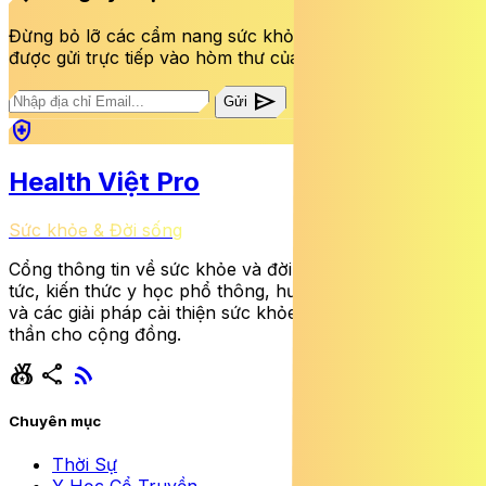
Đừng bỏ lỡ các cẩm nang sức khỏe và bài viết mới nhất
được gửi trực tiếp vào hòm thư của bạn mỗi tuần.
send
Gửi
health_and_safety
Health Việt Pro
Sức khỏe & Đời sống
Cổng thông tin về sức khỏe và đời sống cung cấp tin
tức, kiến thức y học phổ thông, hướng dẫn dinh dưỡng
và các giải pháp cải thiện sức khỏe thể chất lẫn tinh
thần cho cộng đồng.
social_leaderboard
share
rss_feed
Chuyên mục
Thời Sự