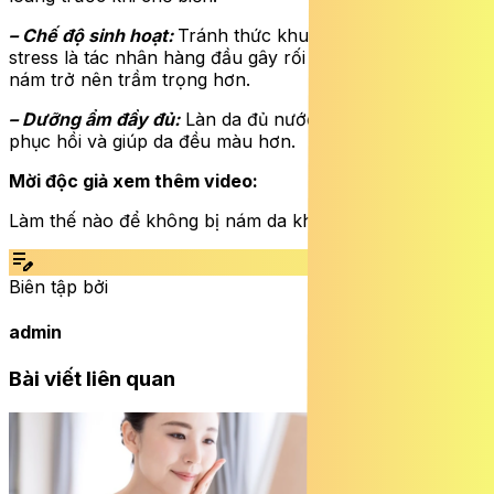
– Chế độ sinh hoạt:
Tránh thức khuya và căng thẳng, vì
stress là tác nhân hàng đầu gây rối loạn nội tiết, khiến
nám trở nên trầm trọng hơn.
– Dưỡng ẩm đầy đủ:
Làn da đủ nước sẽ có khả năng tự
phục hồi và giúp da đều màu hơn.
Mời độc giả xem thêm video:
Làm thế nào để không bị nám da khi mang thai? | SKĐS
edit_note
Biên tập bởi
admin
Bài viết liên quan