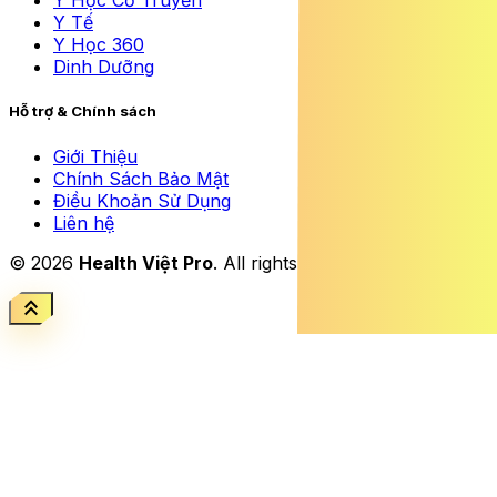
Y Học Cổ Truyền
Y Tế
Y Học 360
Dinh Dưỡng
Hỗ trợ & Chính sách
Giới Thiệu
Chính Sách Bảo Mật
Điều Khoản Sử Dụng
Liên hệ
© 2026
Health Việt Pro
. All rights reserved.
keyboard_double_arrow_up