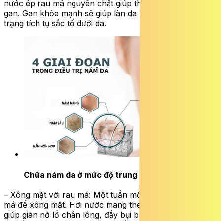
nước ép rau má nguyên chất giúp thanh nhiệt, giải độc
gan. Gan khỏe mạnh sẽ giúp làn da hồng hào, giảm tình
trạng tích tụ sắc tố dưới da.
Chữa nám da ở mức độ trung bình
ĐỌC NGAY
– Xông mặt với rau má: Một tuần một lần, đun nước rau
má để xông mặt. Hơi nước mang theo tinh chất rau má
giúp giãn nở lỗ chân lông, đẩy bụi bẩn ra ngoài và giúp