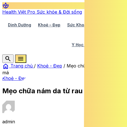
spa
Health Việt Pro
Sức khỏe & Đời sống
Dinh Dưỡng
Khoẻ – Đẹp
Sức Khoẻ TV
Y Học 360
Y Học Cổ Truyền
Y Tế
search
menu
home
Trang chủ
/
Khoẻ - Đẹp
/
Mẹo chữa nám da từ rau
má
Khoẻ - Đẹp
Mẹo chữa nám da từ rau má
admin