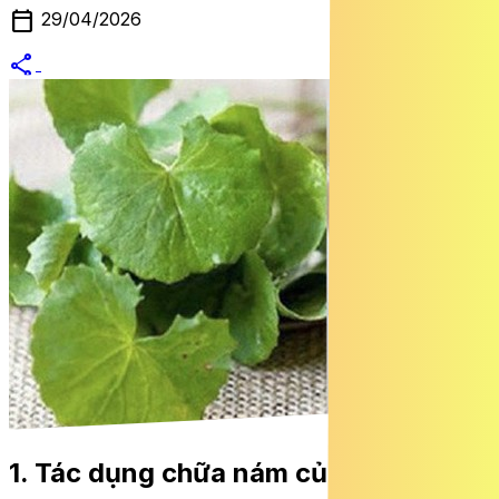
calendar_today
29/04/2026
share
alternate_email
1. Tác dụng chữa nám của rau má