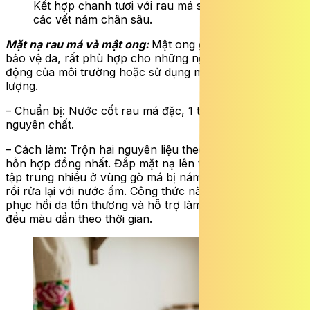
Kết hợp chanh tươi với rau má sẽ giúp làm mờ
các vết nám chân sâu.
Mặt nạ rau má và mật ong:
Mật ong giúp nuôi dưỡng và
bảo vệ da, rất phù hợp cho những người bị nám do tác
động của môi trường hoặc sử dụng mỹ phẩm kém chất
lượng.
– Chuẩn bị: Nước cốt rau má đặc, 1 thìa mật ong
nguyên chất.
– Cách làm: Trộn hai nguyên liệu theo tỷ lệ 1:1 thành
hỗn hợp đồng nhất. Đắp mặt nạ lên toàn bộ khuôn mặt,
tập trung nhiều ở vùng gò má bị nám; thư giãn 20 phút
rồi rửa lại với nước ấm. Công thức này rất lành tính, giúp
phục hồi da tổn thương và hỗ trợ làm da sáng mịn và
đều màu dần theo thời gian.