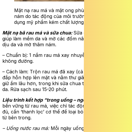
Mặt nạ rau má và mật ong phù hợp cho da
nám do tác động của môi trường hoặc sử
dụng mỹ phẩm kém chất lượng.
Mặt nạ bã rau má và sữa chua:
Sữa chua chứa axit lactic
giúp làm mềm da và mờ các đốm nâu hiệu quả, giúp làm
dịu da và mờ thâm nám.
– Chuẩn bị: 1 nắm rau má xay nhuyễn, 2 thìa sữa chua
không đường.
– Cách làm: Trộn rau má đã xay (cả bã) với sữa chua;
đắp hỗn hợp lên mặt và nằm thư giãn. Bã rau má giúp
giữ ẩm lâu hơn, trong khi sữa chua thẩm thấu làm sáng
da. Rửa sạch sau 15-20 phút.
Liệu trình kết hợp “trong uống – ngoài đắp”:
Để trị nám
bền vững từ rau má, việc chỉ tác động bên ngoài là chưa
đủ, cần ‘thanh lọc’ cơ thể để loại bỏ độc tố gây sạm da
từ bên trong.
– Uống nước rau má:
Mỗi ngày uống khoảng 200ml