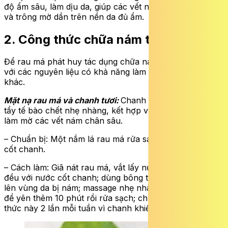
độ ẩm sâu, làm dịu da, giúp các vết nám không lan rộng
và trông mờ dần trên nền da đủ ẩm.
2. Công thức chữa nám từ rau má
Để rau má phát huy tác dụng chữa nám, nên kết hợp
với các nguyên liệu có khả năng làm sáng da tự nhiên
khác.
Mặt nạ rau má và chanh tươi:
Chanh chứa axit citric giúp
tẩy tế bào chết nhẹ nhàng, kết hợp với rau má sẽ giúp
làm mờ các vết nám chân sâu.
– Chuẩn bị: Một nắm lá rau má rửa sạch, vài giọt nước
cốt chanh.
– Cách làm: Giã nát rau má, vắt lấy nước cốt rồi trộn
đều với nước cốt chanh; dùng bông thấm hỗn hợp thoa
lên vùng da bị nám; massage nhẹ nhàng trong 5 phút và
để yên thêm 10 phút rồi rửa sạch; chỉ nên dùng công
thức này 2 lần mỗi tuần vì chanh khiến da dễ bắt nắng.