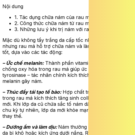
Nội dung
1. Tác dụng chữa nám của rau má
2. Công thức chữa nám từ rau má
3. Những lưu ý khi trị nám với rau má
Mặc dù không tẩy trắng da cấp tốc như hóa chất,
nhưng rau má hỗ trợ chữa nám và làm đều màu da rất
tốt, dựa vào các tác động:
– Ức chế melanin:
Thành phần vitamin C và các chất
chống oxy hóa trong rau má giúp ức chế enzym
tyrosinase – tác nhân chính kích thích sản sinh hắc tố
melanin gây nám.
– Thúc đẩy tái tạo tế bào:
Hợp chất triterpenoids có
trong rau má kích thích tăng sinh collagen và tế bào
mới. Khi lớp da cũ chứa sắc tố nám dần bong ra theo
chu kỳ tự nhiên, lớp da mới khỏe mạnh, sáng màu sẽ
thay thế.
– Dưỡng ẩm và làm dịu:
Nám thường đậm màu hơn khi
da bị khô hoặc kích ứng dưới nắng. Rau má cung cấp