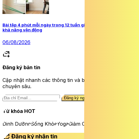
Bài tập 4 phút mỗi ngày trong 12 tuần giúp người cao tuổi tăng
khả năng vận động
06/08/2026
forward_to_inbox
Đăng ký bản tin
Cập nhật nhanh các thông tin và bài viết sức khỏe
chuyên sâu.
Đăng ký ngay
Từ khóa HOT
Dinh Dưỡng
Sống Khỏe
Yoga
Giảm Cân
mark_email_read
Đăng ký nhận tin