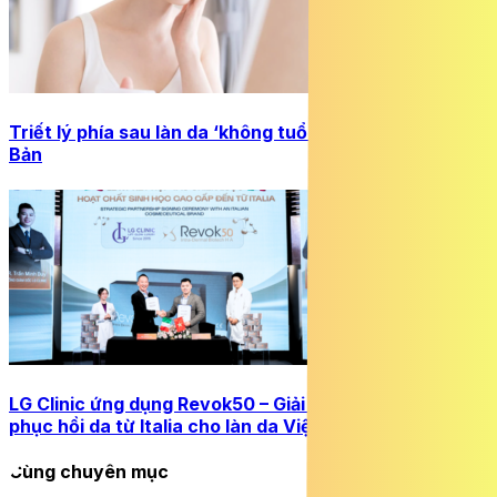
Triết lý phía sau làn da ‘không tuổi’ của phụ nữ Nhật
Bản
LG Clinic ứng dụng Revok50 – Giải pháp trẻ hoá và
phục hồi da từ Italia cho làn da Việt
Cùng chuyên mục