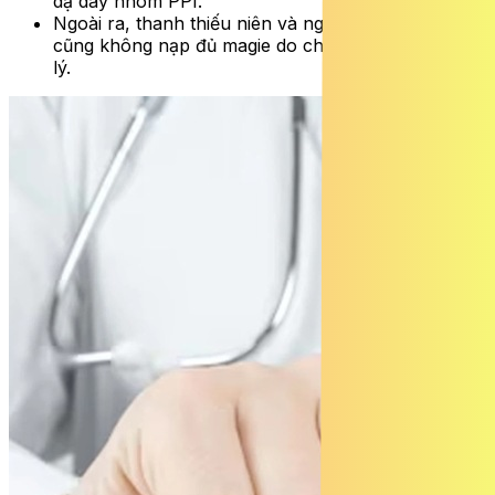
dạ dày nhóm PPI.
Ngoài ra, thanh thiếu niên và người lớn tuổi đôi khi
cũng không nạp đủ magie do chế độ ăn chưa hợp
lý.