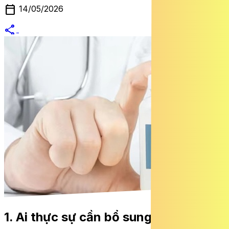
calendar_today
14/05/2026
share
alternate_email
1. Ai thực sự cần bổ sung magie?