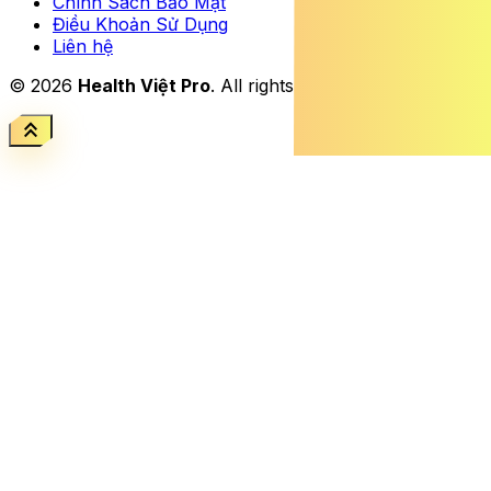
Chính Sách Bảo Mật
Điều Khoản Sử Dụng
Liên hệ
© 2026
Health Việt Pro
. All rights reserved.
keyboard_double_arrow_up