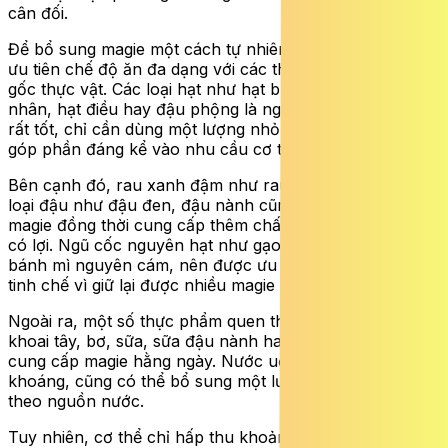
cân đối.
Để bổ sung magie một cách tự nhiên và hiệu quả, nên
ưu tiên chế độ ăn đa dạng với các thực phẩm có nguồn
gốc thực vật. Các loại hạt như hạt bí, hạt chia, hạnh
nhân, hạt điều hay đậu phộng là nguồn cung cấp magie
rất tốt, chỉ cần dùng một lượng nhỏ mỗi ngày cũng đã
góp phần đáng kể vào nhu cầu cơ thể.
Bên cạnh đó, rau xanh đậm như rau chân vịt và các
loại đậu như đậu đen, đậu nành cũng giúp bổ sung
magie đồng thời cung cấp thêm chất xơ và dưỡng chất
có lợi. Ngũ cốc nguyên hạt như gạo lứt, yến mạch hoặc
bánh mì nguyên cám, nên được ưu tiên hơn các loại đã
tinh chế vì giữ lại được nhiều magie hơn.
Ngoài ra, một số thực phẩm quen thuộc như chuối,
khoai tây, bơ, sữa, sữa đậu nành hay cá cũng góp phần
cung cấp magie hằng ngày. Nước uống, đặc biệt là nước
khoáng, cũng có thể bổ sung một lượng nhỏ magie tùy
theo nguồn nước.
Tuy nhiên, cơ thể chỉ hấp thu khoảng 30–40% lượng