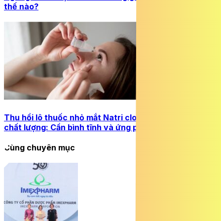
thế nào?
Thu hồi lô thuốc nhỏ mắt Natri clorid 0,9% không đạt
chất lượng: Cần bình tĩnh và ứng phó phù hợp
Cùng chuyên mục