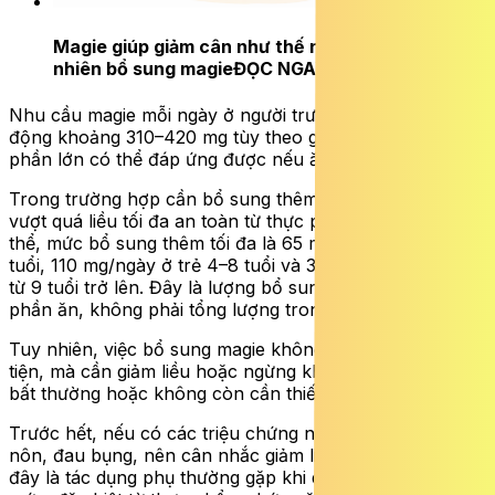
Magie giúp giảm cân như thế nào, các nguồn tự
nhiên bổ sung magie
ĐỌC NGAY
Nhu cầu magie mỗi ngày ở người trưởng thành dao
động khoảng 310–420 mg tùy theo giới tính, độ tuổi, và
phần lớn có thể đáp ứng được nếu ăn uống đầy đủ.
Trong trường hợp cần bổ sung thêm, cần lưu ý không
vượt quá liều tối đa an toàn từ thực phẩm chức năng. Cụ
thể, mức bổ sung thêm tối đa là 65 mg/ngày ở trẻ 1–3
tuổi, 110 mg/ngày ở trẻ 4–8 tuổi và 350 mg/ngày ở người
từ 9 tuổi trở lên. Đây là lượng bổ sung thêm ngoài khẩu
phần ăn, không phải tổng lượng trong ngày.
Tuy nhiên, việc bổ sung magie không nên kéo dài tùy
tiện, mà cần giảm liều hoặc ngừng khi xuất hiện dấu hiệu
bất thường hoặc không còn cần thiết.
Trước hết, nếu có các triệu chứng như tiêu chảy, buồn
nôn, đau bụng, nên cân nhắc giảm liều hoặc ngừng vì
đây là tác dụng phụ thường gặp khi dùng magie quá