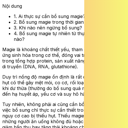
Nội dung
1. Ai thực sự cần bổ sung magie?
2. Bổ sung magie trong thời gian dài có cần thiết?
3. Khi nào nên ngừng bổ sung?
4. Bổ sung magie tự nhiên từ thực phẩm như thế
nào?
Magie là khoáng chất thiết yếu, tham gia hơn 300 phản
ứng sinh hóa trong cơ thể, đóng vai trò quan trọng
trong tổng hợp protein, sản xuất năng lượng và cấu trúc
di truyền (DNA, RNA, glutathione).
Duy trì nồng độ magie ổn định là rất quan trọng vì thiếu
hụt có thể gây mệt mỏi, co cơ, rối loạn nhịp tim, trong
khi dư thừa (thường do bổ sung quá mức) có thể dẫn
đến hạ huyết áp, yếu cơ và suy hô hấp.
Tuy nhiên, không phải ai cũng cần bổ sung magie mà
việc bổ sung chỉ thực sự cần thiết trong một số nhóm
nguy cơ cao bị thiếu hụt. Thiếu magie thường gặp ở
những người ăn uống không đủ hoặc có bệnh lý làm
giảm hấp thu hay tăng thải khoáng chất này.