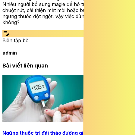
Nhiều người bổ sung magie để hỗ trợ giấc ngủ, giảm
chuột rút, cải thiện mệt mỏi hoặc bù thiếu hụt, nhưng lại
ngưng thuốc đột ngột, vậy việc dừng uống này có sao
không?
edit_note
Biên tập bởi
admin
Bài viết liên quan
Ngừng thuốc trị đái tháo đường giữa chừng nguy hiểm