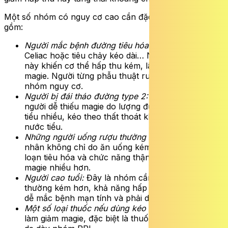
Một số nhóm có nguy cơ cao cần đặc biệt lưu ý, bao
gồm:
Người mắc bệnh đường tiêu hóa:
Như Crohn,
Celiac hoặc tiêu chảy kéo dài… Những tình trạng
này khiến cơ thể hấp thu kém, lâu dần dễ thiếu
magie. Người từng phẫu thuật ruột cũng thuộc
nhóm nguy cơ.
Người bị đái tháo đường type 2:
Đây cũng là nhóm
người dễ thiếu magie do lượng đường cao làm tăng
tiểu nhiều, kéo theo thất thoát khoáng chất qua
nước tiểu.
Những người uống rượu thường xuyên:
Nguyên
nhân không chỉ do ăn uống kém mà còn do rối
loạn tiêu hóa và chức năng thận, khiến cơ thể mất
magie nhiều hơn.
Người cao tuổi:
Đây là nhóm cần chú ý vì ăn uống
thường kém hơn, khả năng hấp thu giảm nhưng lại
dễ mắc bệnh mạn tính và phải dùng nhiều thuốc.
Một số loại thuốc nếu dùng kéo dài
cũng có thể
làm giảm magie, đặc biệt là thuốc lợi tiểu và thuốc