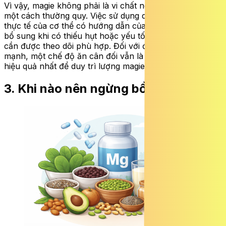
Vì vậy, magie không phải là vi chất nên bổ sung lâu dài
một cách thường quy. Việc sử dụng dựa trên nhu cầu
thực tế của cơ thể có hướng dẫn của nhân viên y tế, chỉ
bổ sung khi có thiếu hụt hoặc yếu tố nguy cơ rõ ràng và
cần được theo dõi phù hợp. Đối với đa số người khỏe
mạnh, một chế độ ăn cân đối vẫn là cách an toàn và
hiệu quả nhất để duy trì lượng magie cần thiết.
3. Khi nào nên ngừng bổ sung?