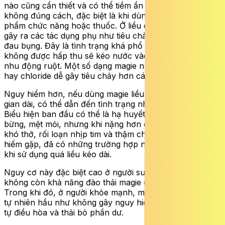
nào cũng cần thiết và có thể tiềm ẩn rủi ro nếu sử dụng
không đúng cách, đặc biệt là khi dùng dưới dạng thực
phẩm chức năng hoặc thuốc. Ở liều cao, magie thường
gây ra các tác dụng phụ như tiêu chảy, buồn nôn và
đau bụng. Đây là tình trạng khá phổ biến do phần magie
không được hấp thu sẽ kéo nước vào ruột, làm tăng
nhu động ruột. Một số dạng magie như oxide, carbonate
hay chloride dễ gây tiêu chảy hơn các dạng khác.
Nguy hiểm hơn, nếu dùng magie liều rất cao trong thời
gian dài, có thể dẫn đến tình trạng nhiễm độc magie.
Biểu hiện ban đầu có thể là hạ huyết áp, buồn nôn, đỏ
bừng, mệt mỏi, nhưng khi nặng hơn có thể gây yếu cơ,
khó thở, rối loạn nhịp tim và thậm chí ngừng tim. Dù
hiếm gặp, đã có những trường hợp nghiêm trọng xảy ra
khi sử dụng quá liều kéo dài.
Nguy cơ này đặc biệt cao ở người suy thận, vì thận
không còn khả năng đào thải magie dư thừa hiệu quả.
Trong khi đó, ở người khỏe mạnh, magie từ thực phẩm
tự nhiên hầu như không gây nguy hiểm vì cơ thể có thể
tự điều hòa và thải bỏ phần dư.