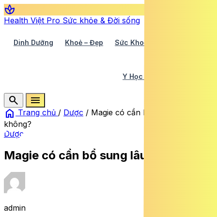
spa
Health Việt Pro
Sức khỏe & Đời sống
Dinh Dưỡng
Khoẻ – Đẹp
Sức Khoẻ TV
Y Học 360
Y Học Cổ Truyền
Y Tế
search
menu
home
Trang chủ
/
Dược
/
Magie có cần bổ sung lâu dài
không?
Dược
Magie có cần bổ sung lâu dài không?
admin