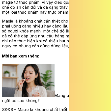
magie từ thực phẩm, vì vậy điều quan trọng là duy trì
chế độ ăn cân đối và đa dạng thay vì phụ thuộc vào
một loại thực phẩm hay thực phẩm bổ sung.
Magie là khoáng chất cần thiết cho cơ thể, nhưng không
phải uống càng nhiều hay càng lâu thì càng tốt. Với đa
số người khỏe mạnh, một chế độ ăn đầy đủ và cân đối
đã có thể đáp ứng nhu cầu hằng ngày và việc bổ sung
chỉ nên thực hiện khi có thiếu hụt hoặc thuộc nhóm
nguy cơ nhưng cần dùng đúng liều, có theo dõi.
Mời bạn xem thêm:
Đang uống magie ngừng đột
ngột có sao không?
SKĐS – Magie là khoáng chất thiết yếu trong cơ thể.