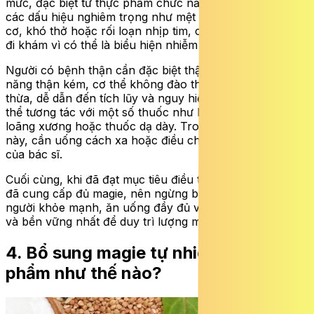
mức, đặc biệt từ thực phẩm chức năng. Nếu xuất hiện
các dấu hiệu nghiêm trọng như mệt lả, tụt huyết áp, yếu
cơ, khó thở hoặc rối loạn nhịp tim, cần ngừng ngay và
đi khám vì có thể là biểu hiện nhiễm độc magie.
Người có bệnh thận cần đặc biệt thận trọng. Khi chức
năng thận kém, cơ thể không đào thải được magie dư
thừa, dễ dẫn đến tích lũy và nguy hiểm. Magie cũng có
thể tương tác với một số thuốc như kháng sinh, thuốc
loãng xương hoặc thuốc dạ dày. Trong các trường hợp
này, cần uống cách xa hoặc điều chỉnh theo hướng dẫn
của bác sĩ.
Cuối cùng, khi đã đạt mục tiêu điều trị hoặc chế độ ăn
đã cung cấp đủ magie, nên ngừng bổ sung. Với đa số
người khỏe mạnh, ăn uống đầy đủ vẫn là cách an toàn
và bền vững nhất để duy trì lượng magie cần thiết.
4. Bổ sung magie tự nhiên từ thực
phẩm như thế nào?