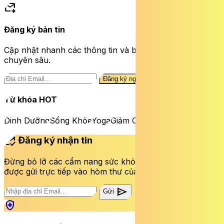
forward_to_inbox
Đăng ký bản tin
Cập nhật nhanh các thông tin và bài viết sức khỏe
chuyên sâu.
Đăng ký ngay
Từ khóa HOT
Dinh Dưỡng
Sống Khỏe
Yoga
Giảm Cân
mark_email_read
Đăng ký nhận tin
Đừng bỏ lỡ các cẩm nang sức khỏe và bài viết mới nhất
được gửi trực tiếp vào hòm thư của bạn mỗi tuần.
send
Gửi
health_and_safety