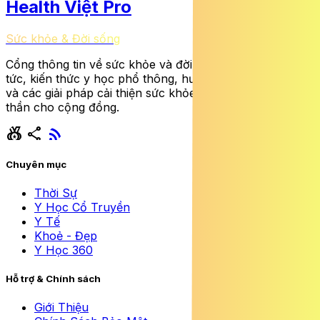
Health Việt Pro
Sức khỏe & Đời sống
Cổng thông tin về sức khỏe và đời sống cung cấp tin
tức, kiến thức y học phổ thông, hướng dẫn dinh dưỡng
và các giải pháp cải thiện sức khỏe thể chất lẫn tinh
thần cho cộng đồng.
social_leaderboard
share
rss_feed
Chuyên mục
Thời Sự
Y Học Cổ Truyền
Y Tế
Khoẻ - Đẹp
Y Học 360
Hỗ trợ & Chính sách
Giới Thiệu