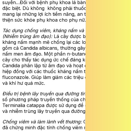
suyễn…Đối với bệnh phụ khoa lá bàng có tác dụng rất
đặc biệt. Dù không không phải thuốc đặc trị, nhưng nó
mang lại những lợi ích tiềm năng, an toàn trong việc cải
thiện sức khỏe phụ khoa cho phụ nữ.
Tác dụng chống viêm,
kháng nấm và kháng khuẩn
(Nhiễm trùng âm đạo):
Lá cây được biết đến với đặc tính
kháng nấm mạnh mẽ chống lại các loài Candida, bao
gồm cả Candida albicans, thường gây ra nhiễm trùng
nấm men âm đạo. Một phần n-butanol giàu tanin của lá
cây cho thấy tác dụng ức chế đáng kể đối với các chủng
Candida phân lập từ âm đạo và hoạt động như một chất
hiệp đồng với các thuốc kháng nấm thông thường như
fluconazole. Giúp làm giảm các triệu chứng viêm âm đạo
và khí hư quá mức.
Điều trị bệnh lây truyền qua đường tình dục:
Trong một
số phương pháp truyền thống của châu Phi và châu Á,
Terminalia catappa được sử dụng để điều trị các bệnh
và nhiễm trùng lây truyền qua đường tình dục.
Chống viêm và làm lành vết thương:
Chiết xuất từ lá cây
đã chứng minh đặc tính chống viêm mạnh mẽ, có thể