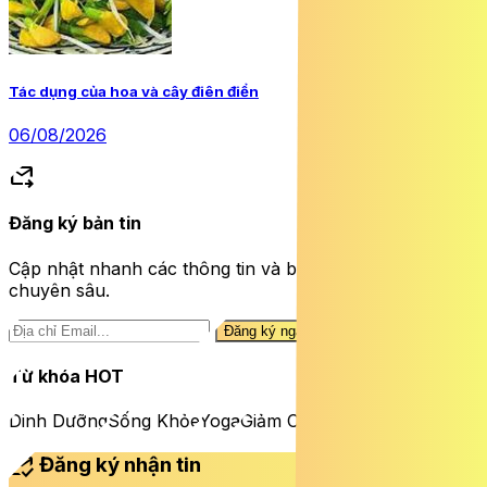
Tác dụng của hoa và cây điên điển
06/08/2026
forward_to_inbox
Đăng ký bản tin
Cập nhật nhanh các thông tin và bài viết sức khỏe
chuyên sâu.
Đăng ký ngay
Từ khóa HOT
Dinh Dưỡng
Sống Khỏe
Yoga
Giảm Cân
mark_email_read
Đăng ký nhận tin