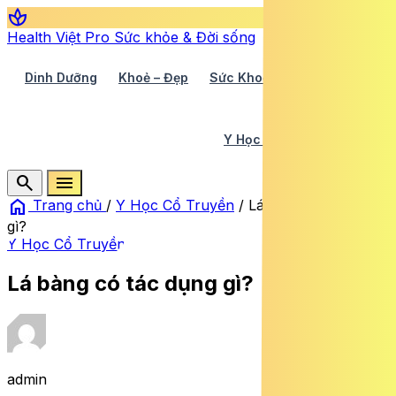
spa
Health Việt Pro
Sức khỏe & Đời sống
Dinh Dưỡng
Khoẻ – Đẹp
Sức Khoẻ TV
Y Học 360
Y Học Cổ Truyền
Y Tế
search
menu
home
Trang chủ
/
Y Học Cổ Truyền
/
Lá bàng có tác dụng
gì?
Y Học Cổ Truyền
Lá bàng có tác dụng gì?
admin