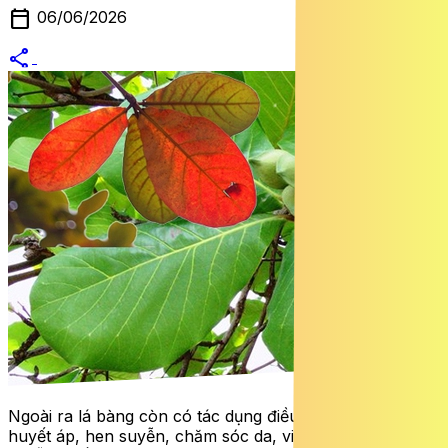
calendar_today
06/06/2026
share
alternate_email
Ngoài ra lá bàng còn có tác dụng điều trị tiêu chảy, tăng
huyết áp, hen suyễn, chăm sóc da, viêm phế quản, hen