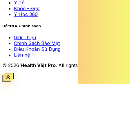
Y Tế
Khoẻ - Đẹp
Y Học 360
Hỗ trợ & Chính sách
Giới Thiệu
Chính Sách Bảo Mật
Điều Khoản Sử Dụng
Liên hệ
© 2026
Health Việt Pro
. All rights reserved.
keyboard_double_arrow_up