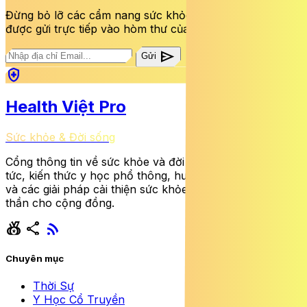
Đừng bỏ lỡ các cẩm nang sức khỏe và bài viết mới nhất
được gửi trực tiếp vào hòm thư của bạn mỗi tuần.
send
Gửi
health_and_safety
Health Việt Pro
Sức khỏe & Đời sống
Cổng thông tin về sức khỏe và đời sống cung cấp tin
tức, kiến thức y học phổ thông, hướng dẫn dinh dưỡng
và các giải pháp cải thiện sức khỏe thể chất lẫn tinh
thần cho cộng đồng.
social_leaderboard
share
rss_feed
Chuyên mục
Thời Sự
Y Học Cổ Truyền