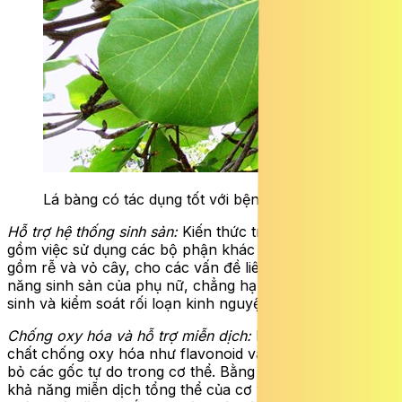
Lá bàng có tác dụng tốt với bệnh phụ khoa.
Hỗ trợ hệ thống sinh sản:
Kiến thức truyền thống bao
gồm việc sử dụng các bộ phận khác nhau của cây, bao
gồm rễ và vỏ cây, cho các vấn đề liên quan đến khả
năng sinh sản của phụ nữ, chẳng hạn như điều trị vô
sinh và kiểm soát rối loạn kinh nguyệt.
Chống oxy hóa và hỗ trợ miễn dịch:
Lá bàng rất giàu
chất chống oxy hóa như flavonoid và tannin, giúp loại
bỏ các gốc tự do trong cơ thể. Bằng cách tăng cường
khả năng miễn dịch tổng thể của cơ thể, nó gián tiếp cải