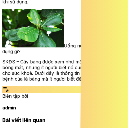
khi sử dụng.
Uống nước lá bàng có tác
dụng gì?
SKĐS – Cây bàng được xem như một loại cây để che
bóng mát, nhưng ít người biết nó cũng có tác dụng tốt
cho sức khoẻ. Dưới đây là thông tin về tác dụng chữa
bệnh của lá bàng mà ít người biết đến.
edit_note
Biên tập bởi
admin
Bài viết liên quan