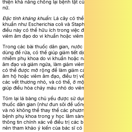
thiện khả năng chống lại bệnh tật của hệ thống sinh sản
nữ.
Đặc tính kháng khuẩn:
Lá cây có thể ức chế các vi
khuẩn như Escherichia coli và Staphylococcus aureus,
điều này có thể hữu ích trong việc điều trị một số bệnh
viêm âm đạo do vi khuẩn hoặc viêm vùng chậu.
Trong các bài thuốc dân gian, nước sắc từ lá bàng được
dùng để rửa, có thể giúp giảm tiết dịch nhiều do viêm
nhiễm phụ khoa do vi khuẩn hoặc nấm. Cải thiện viêm
âm đạo và giảm ngứa, làm giảm viêm da và niêm mạc,
có thể được mở rộng để làm giảm các triệu chứng ngứa
âm hộ hoặc viêm âm đạo, điều trị vết loét, mụn nhọt và
các vết thương nhỏ, và có thể, ở một mức độ nào đó,
giúp điều hòa chảy máu nhỏ do viêm nhiễm gây ra.
Tóm lại lá bàng chủ yếu được sử dụng trong các bài
thuốc dân gian (như đun sôi để uống hoặc rửa ngoài),
và nó không thể thay thế các phương pháp điều trị các
bệnh phụ khoa trong y học lâm sàng hiện đại. Để có
thông tin chính xác về điều trị các bệnh phụ khoa, bạn
nên tham khảo ý kiến của bác sĩ có chuyên môn trước