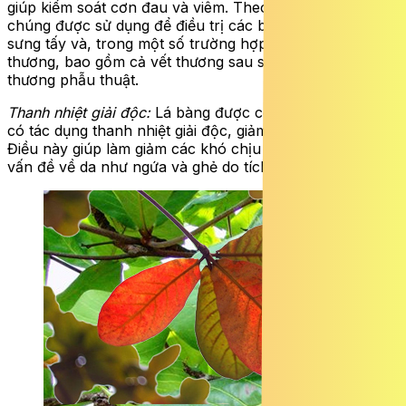
giúp kiểm soát cơn đau và viêm. Theo truyền thống,
chúng được sử dụng để điều trị các bệnh liên quan đến
sưng tấy và, trong một số trường hợp, để điều trị vết
thương, bao gồm cả vết thương sau sinh hoặc vết
thương phẫu thuật.
Thanh nhiệt giải độc:
Lá bàng được coi là có tính mát và
có tác dụng thanh nhiệt giải độc, giảm sưng và giảm đau.
Điều này giúp làm giảm các khó chịu phụ khoa hoặc các
vấn đề về da như ngứa và ghẻ do tích tụ ẩm nhiệt.