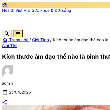
spa
Health Việt Pro
Sức khỏe & Đời sống
search
menu
home
Trang chủ
/
Giới Tính
/
Kích thước âm đạo thế nào là
Giới Tính
Kích thước âm đạo thế nào là bình th
admin
calendar_today
25/04/2026
share
alternate_email