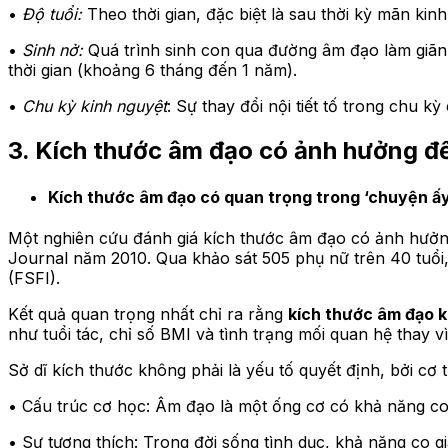
•
Độ tuổi:
Theo thời gian, đặc biệt là sau thời kỳ mãn k
•
Sinh nở:
Quá trình sinh con qua đường âm đạo làm giãn
thời gian (khoảng 6 tháng đến 1 năm).
•
Chu kỳ kinh nguyệt
: Sự thay đổi nội tiết tố trong chu
3. Kích thước âm đạo có ảnh hưởng đ
Kích thước âm đạo có quan trọng trong ‘chuyện 
Một nghiên cứu đánh giá kích thước âm đạo có ảnh hưởng
Journal năm 2010. Qua khảo sát 505 phụ nữ trên 40 tuổi,
(FSFI).
Kết quả quan trọng nhất chỉ ra rằng
kích thước âm đạo 
như tuổi tác, chỉ số BMI và tình trạng mối quan hệ thay vì
Sở dĩ kích thước không phải là yếu tố quyết định, bởi cơ
• Cấu trúc cơ học: Âm đạo là một ống cơ có khả năng co 
• Sự tương thích: Trong đời sống tình dục, khả năng co gi