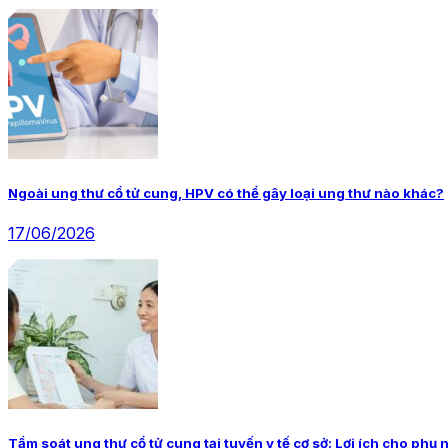
Ngoài ung thư cổ tử cung, HPV có thể gây loại ung thư nào khác?
17/06/2026
Tầm soát ung thư cổ tử cung tại tuyến y tế cơ sở: Lợi ích cho phụ 