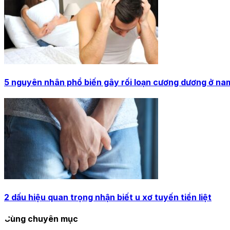
5 nguyên nhân phổ biến gây rối loạn cương dương ở nam
2 dấu hiệu quan trọng nhận biết u xơ tuyến tiền liệt
Cùng chuyên mục