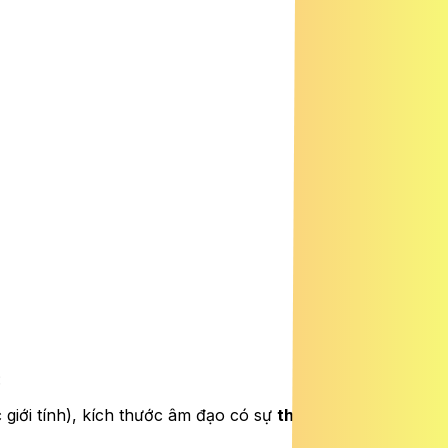
:
giới tính), kích thước âm đạo có sự
thay đổi đáng kể
tùy