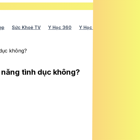
ẹp
Sức Khoẻ TV
Y Học 360
Y Học Cổ Truyền
Y Tế
 dục không?
c năng tình dục không?