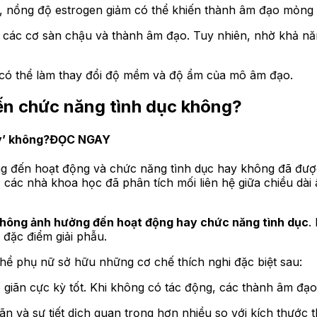
inh, nồng độ estrogen giảm có thể khiến thành âm đạo mỏng
 các cơ sàn chậu và thành âm đạo. Tuy nhiên, nhờ khả năn
 kỳ có thể làm thay đổi độ mềm và độ ẩm của mô âm đạo.
ến chức năng tình dục không?
ấy’ không?ĐỌC NGAY
 đến hoạt động và chức năng tình dục hay không đã được 
 các nhà khoa học đã phân tích mối liên hệ giữa chiều dài
không ảnh hưởng đến hoạt động hay chức năng tình dục
.
 đặc điểm giải phẫu.
 thể phụ nữ sở hữu những cơ chế thích nghi đặc biệt sau:
giãn cực kỳ tốt. Khi không có tác động, các thành âm đạo
ãn và sự tiết dịch quan trọng hơn nhiều so với kích thước t