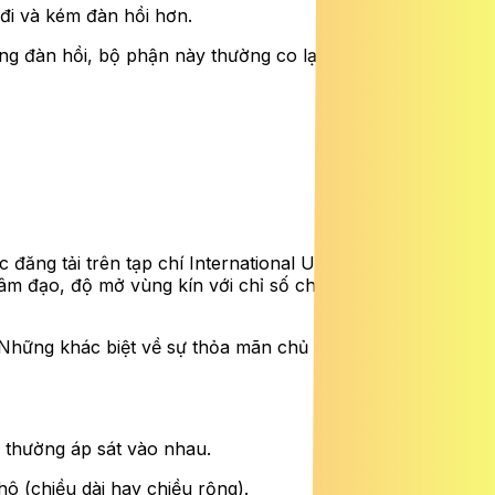
 đi và kém đàn hồi hơn.
g đàn hồi, bộ phận này thường co lại phần lớn sau một
đăng tải trên tạp chí International Urogynecology
 âm đạo, độ mở vùng kín với chỉ số chức năng tình dục
 Những khác biệt về sự thỏa mãn chủ yếu do các yếu tố
 thường áp sát vào nhau.
hô (chiều dài hay chiều rộng).