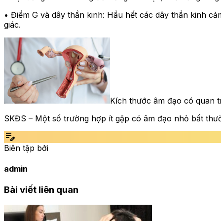
• Điểm G và dây thần kinh: Hầu hết các dây thần kinh cả
giác.
Kích thước âm đạo có quan 
SKĐS – Một số trường hợp ít gặp có âm đạo nhỏ bất thườ
edit_note
Biên tập bởi
admin
Bài viết liên quan