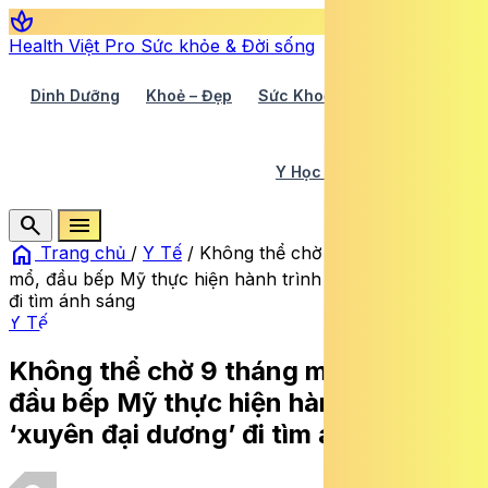
spa
Health Việt Pro
Sức khỏe & Đời sống
Dinh Dưỡng
Khoẻ – Đẹp
Sức Khoẻ TV
Y Học 360
Y Học Cổ Truyền
Y Tế
search
menu
home
Trang chủ
/
Y Tế
/
Không thể chờ 9 tháng mới được
mổ, đầu bếp Mỹ thực hiện hành trình ‘xuyên đại dương’
đi tìm ánh sáng
Y Tế
Không thể chờ 9 tháng mới được mổ,
đầu bếp Mỹ thực hiện hành trình
‘xuyên đại dương’ đi tìm ánh sáng