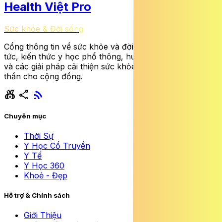
Health Việt Pro
Sức khỏe & Đời sống
Cổng thông tin về sức khỏe và đời sống cung cấp tin
tức, kiến thức y học phổ thông, hướng dẫn dinh dưỡng
và các giải pháp cải thiện sức khỏe thể chất lẫn tinh
thần cho cộng đồng.
social_leaderboard
share
rss_feed
Chuyên mục
Thời Sự
Y Học Cổ Truyền
Y Tế
Y Học 360
Khoẻ - Đẹp
Hỗ trợ & Chính sách
Giới Thiệu