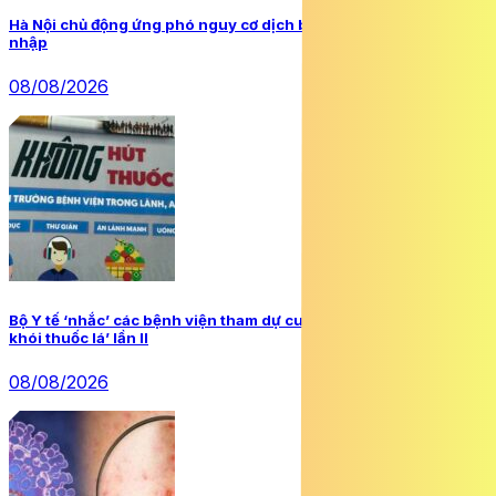
Hà Nội chủ động ứng phó nguy cơ dịch bệnh do virus Ebola xâm
nhập
08/08/2026
Bộ Y tế ‘nhắc’ các bệnh viện tham dự cuộc thi ‘Cơ sở y tế không
khói thuốc lá’ lần II
08/08/2026