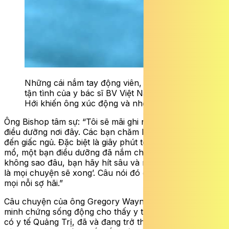
Những cái nắm tay động viên, sự chăm sóc
tận tình của y bác sĩ BV Việt Nam Cuba Đồng
Hới khiến ông xúc động và nhớ mãi.
Ông Bishop tâm sự: “Tôi sẽ mãi ghi nhớ các bác sĩ và
điều dưỡng nơi đây. Các bạn chăm lo cho tôi từ bữa ăn
đến giấc ngủ. Đặc biệt là giây phút tôi run rẩy trên bàn
mổ, một bạn điều dưỡng đã nắm chặt tay tôi và nói: ‘Sẽ
không sao đâu, bạn hãy hít sâu và nghe xong bản nhạc
là mọi chuyện sẽ xong’. Câu nói đó đã giúp tôi xua tan
mọi nỗi sợ hãi.”
Câu chuyện của ông Gregory Wayne Bishop là một
minh chứng sống động cho thấy y tế Việt Nam, trong đó
có y tế Quảng Trị, đã và đang trở thành điểm đến tin