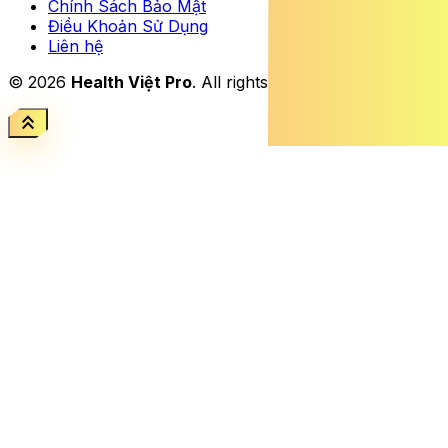
Chính Sách Bảo Mật
Điều Khoản Sử Dụng
Liên hệ
© 2026
Health Việt Pro
. All rights reserved.
keyboard_double_arrow_up