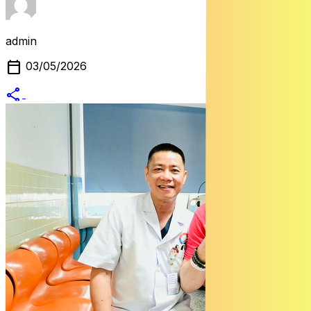
admin
calendar_today
03/05/2026
share
alternate_email