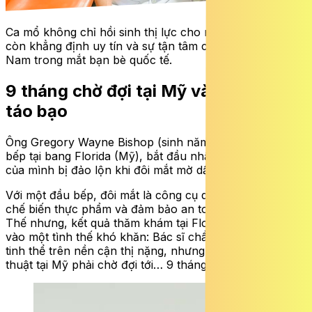
Ca mổ không chỉ hồi sinh thị lực cho một đầu bếp mà
còn khẳng định uy tín và sự tận tâm của y bác sĩ Việt
Nam trong mắt bạn bè quốc tế.
9 tháng chờ đợi tại Mỹ và quyết định
táo bạo
Ông Gregory Wayne Bishop (sinh năm 1970), một đầu
bếp tại bang Florida (Mỹ), bắt đầu nhận thấy cuộc sống
của mình bị đảo lộn khi đôi mắt mờ dần.
Với một đầu bếp, đôi mắt là công cụ quan trọng nhất để
chế biến thực phẩm và đảm bảo an toàn trong gian bếp.
Thế nhưng, kết quả thăm khám tại Florida lại đưa ông
vào một tình thế khó khăn: Bác sĩ chẩn đoán đục thủy
tinh thể trên nền cận thị nặng, nhưng lịch hẹn phẫu
thuật tại Mỹ phải chờ đợi tới… 9 tháng sau.