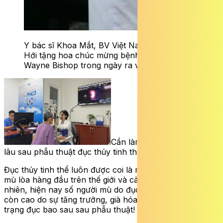
Y bác sĩ Khoa Mắt, BV Việt Nam Cuba Đồng
Hới tặng hoa chúc mừng bệnh nhân Gregory
Wayne Bishop trong ngày ra viện.
Cần làm gì để mắt sáng dài
lâu sau phẫu thuật đục thủy tinh thể?
Đục thủy tinh thể luôn được coi là một nguyên nhân gây
mù lòa hàng đầu trên thế giới và cả ở Việt Nam. Tuy
nhiên, hiện nay số người mù do đục thủy tinh thể vẫn
còn cao do sự tăng trưởng, già hóa dân số và kể cả tình
trạng đục bao sau sau phẫu thuật!