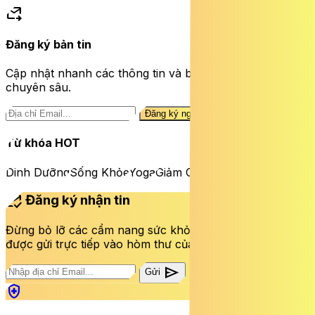
forward_to_inbox
Đăng ký bản tin
Cập nhật nhanh các thông tin và bài viết sức khỏe
chuyên sâu.
Đăng ký ngay
Từ khóa HOT
Dinh Dưỡng
Sống Khỏe
Yoga
Giảm Cân
mark_email_read
Đăng ký nhận tin
Đừng bỏ lỡ các cẩm nang sức khỏe và bài viết mới nhất
được gửi trực tiếp vào hòm thư của bạn mỗi tuần.
send
Gửi
health_and_safety