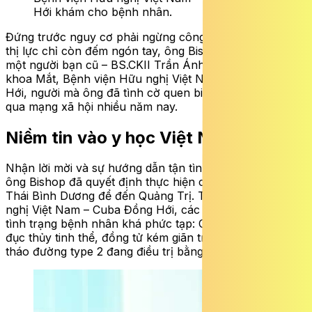
Hới khám cho bệnh nhân.
Đứng trước nguy cơ phải ngừng công việc yêu thích vì
thị lực chỉ còn đếm ngón tay, ông Bishop đã nhớ đến
một người bạn cũ – BS.CKII Trần Ánh Dương, Trưởng
khoa Mắt, Bệnh viện Hữu nghị Việt Nam – Cuba Đồng
Hới, người mà ông đã tình cờ quen biết và giữ liên lạc
qua mạng xã hội nhiều năm nay.
Niềm tin vào y học Việt Nam
Nhận lời mời và sự hướng dẫn tận tình từ bác sĩ Dương,
ông Bishop đã quyết định thực hiện chuyến bay xuyên
Thái Bình Dương để đến Quảng Trị. Tại Bệnh viện Hữu
nghị Việt Nam – Cuba Đồng Hới, các bác sĩ xác định
tình trạng bệnh nhân khá phức tạp: Cận thị nặng kèm
đục thủy tinh thể, đồng tử kém giãn trên nền bệnh lý đái
tháo đường type 2 đang điều trị bằng Insulin.