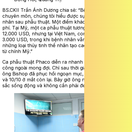
BS.CKII Trần Ánh Dương chia sẻ: “Bên cạnh yếu tố
chuyên môn, chúng tôi hiểu được sự kỳ vọng của bệnh
nhân sau phẫu thuật. Một điểm khác biệt rất lớn là chi
phí. Tại Mỹ, một ca phẫu thuật tương tự có giá hơn
12.000 USD, nhưng tại Việt Nam, con số này chưa đến
3.000 USD, trong khi bệnh nhân vẫn được sử dụng
những loại thủy tinh thể nhân tạo cao cấp nhất sản xuất
từ chính Mỹ.”
Ca phẫu thuật Phaco diễn ra nhanh chóng và thành
công ngoài mong đợi. Chỉ sau thời gian ngắn, thị lực của
ông Bishop đã phục hồi ngoạn mục, đạt 9/10 ở một mắt
và 10/10 ở mắt còn lại. Bây giờ ông nhìn rõ mọi thứ, màu
sắc sống động và không cần phải đeo kính.