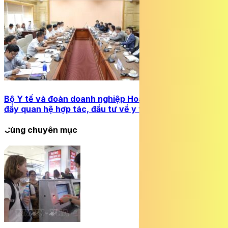
Bộ Y tế và đoàn doanh nghiệp Hoa Kỳ trao đổi, thúc
đẩy quan hệ hợp tác, đầu tư về y tế
Cùng chuyên mục