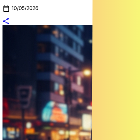
calendar_today
10/05/2026
share
alternate_email