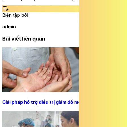
edit_note
Biên tập bởi
admin
Bài viết liên quan
Giải pháp hỗ trợ điều trị giảm đổ mồ hôi tay hiệu quả