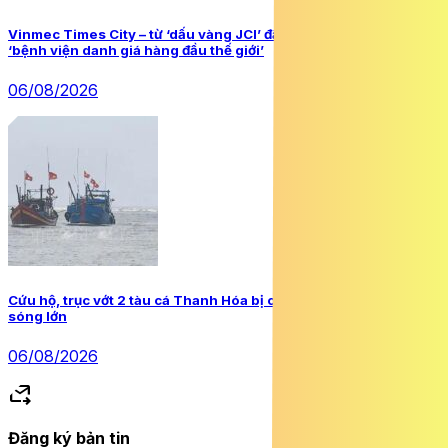
Vinmec Times City – từ ‘dấu vàng JCI’ đầu tiên tại Việt Nam đến
‘bệnh viện danh giá hàng đầu thế giới’
06/08/2026
Cứu hộ, trục vớt 2 tàu cá Thanh Hóa bị chìm do gió mạnh và
sóng lớn
06/08/2026
forward_to_inbox
Đăng ký bản tin