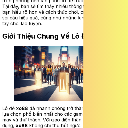
trong những nền tảng chơi lô đề trực tuyến hàng đầu.
Tại đây, bạn sẽ tìm thấy nhiều thông tin hữu ích giúp
bạn hiểu rõ hơn về cách thức chơi, các phương pháp
soi cầu hiệu quả, cũng như những kinh nghiệm từ những
tay chơi lão luyện.
Giới Thiệu Chung Về Lô Đề Xo88
Lô đề
xo88
đã nhanh chóng trở thành một trong những
lựa chọn phổ biến nhất cho các game thủ yêu thích vận
may và thử thách. Với giao diện thân thiện và dễ sử
dụng,
xo88
không chỉ thu hút người chơi bởi khả năng