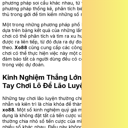
phương pháp soi cầu khác nhau, từ việc sử dụng các
phương pháp thống kê, phân tích biểu đồ, đến thuê cao
thủ trong giới để tìm kiếm những số may mắn.
Một trong những phương pháp phổ biến nhất là soi cầu
dựa trên bảng kết quả của những lần xổ trước. Người
chơi có thể phân tích và tìm ra xu hướng của các số
được ra liên tiếp, từ đó đưa ra dự đoán cho lần chơi tiếp
theo.
Xo88
cũng cung cấp các công cụ hỗ trợ để người
chơi có thể thực hiện việc này một cách dễ dàng hơn,
đảm bảo tất cả người dùng đều có cơ hội ngang nhau
trong việc dự đoán.
Kinh Nghiệm Thắng Lớn Từ Những
Tay Chơi Lô Đề Lão Luyện Trên Xo88
Những tay chơi lão luyện thường chia sẻ rằng, kiên
nhẫn và kiên trì là chìa khóa để thành công trong lô đề
xo88
. Một số kinh nghiệm quý giá mà họ thường áp
dụng là không đặt tất cả tiền cược vào một lần, mà
thường chia nhỏ số tiền cược của mình ra và đặt vào
nhiều số khác nhau. Điều này không chỉ giúp giảm thiểu