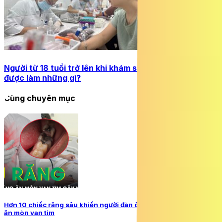
Người từ 18 tuổi trở lên khi khám sức khỏe định kỳ
được làm những gì?
Cùng chuyên mục
Hơn 10 chiếc răng sâu khiến người đàn ông 57 tuổi bị vi khuẩn
ăn mòn van tim