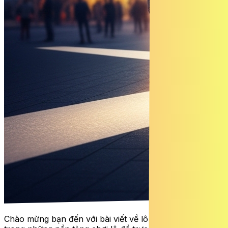
Chào mừng bạn đến với bài viết về lô đề
xo88
– một