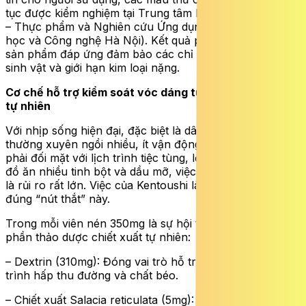
tục được kiểm nghiệm tại Trung tâm Kiểm nghiệm Thuốc
– Thực phẩm và Nghiên cứu Ứng dụng (thuộc Sở Khoa
học và Công nghệ Hà Nội). Kết quả phân tích cho thấy
sản phẩm đáp ứng đảm bảo các chỉ tiêu khắt khe về vi
sinh vật và giới hạn kim loại nặng.
Cơ chế hỗ trợ kiểm soát vóc dáng từ các thành phần
tự nhiên
Với nhịp sống hiện đại, đặc biệt là dân văn phòng
thường xuyên ngồi nhiều, ít vận động, hay những người
phải đối mặt với lịch trình tiệc tùng, lễ hội triền miên với
đồ ăn nhiều tinh bột và dầu mỡ, việc tích tụ mỡ nội tạng
là rủi ro rất lớn. Việc của Kentoushi là hỗ trợ giải quyết
đúng “nút thắt” này.
Trong mỗi viên nén 350mg là sự hội tụ của 4 thành
phần thảo dược chiết xuất tự nhiên:
– Dextrin (310mg): Đóng vai trò hỗ trợ làm chậm quá
trình hấp thu đường và chất béo.
– Chiết xuất Salacia reticulata (5mg): Hỗ trợ ức chế