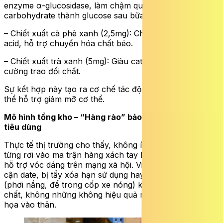
enzyme α-glucosidase, làm chậm quá trình phân giải
carbohydrate thành glucose sau bữa ăn.
– Chiết xuất cà phê xanh (2,5mg): Chứa chlorogenic
acid, hỗ trợ chuyển hóa chất béo.
– Chiết xuất trà xanh (5mg): Giàu catechin, hỗ trợ tăng
cường trao đổi chất.
Sự kết hợp này tạo ra cơ chế tác động đa chiều, giúp cơ
thể hỗ trợ giảm mỡ cơ thể.
Mô hình tổng kho – “Hàng rào” bảo vệ quyền lợi người
tiêu dùng
Thực tế thị trường cho thấy, không ít người tiêu dùng
từng rơi vào ma trận hàng xách tay khi mua thực phẩm
hỗ trợ vóc dáng trên mạng xã hội. Việc mua phải hàng
cận date, bị tẩy xóa hạn sử dụng hay bảo quản sai cách
(phơi nắng, để trong cốp xe nóng) khiến sản phẩm biến
chất, không những không hiệu quả mà còn gây rước
họa vào thân.