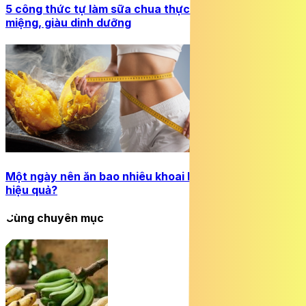
5 công thức tự làm sữa chua thực vật đơn giản, ngon
miệng, giàu dinh dưỡng
Một ngày nên ăn bao nhiêu khoai lang để giảm cân
hiệu quả?
Cùng chuyên mục