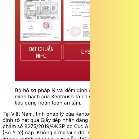
Bộ hồ sơ pháp lý và kiểm định chất lượng
minh bạch của Kentoushi là cơ sở để người
tiêu dùng hoàn toàn an tâm.
Tại Việt Nam, tính pháp lý của Kentoushi được khẳng
định rõ nét qua Giấy tiếp nhận đăng ký bản công bố sản
phẩm số 8275/2019/ĐKSP do Cục An toàn Thực phẩm
(Bộ Y tế) cấp. Không dừng lại ở đó, nhằm củng cố niềm
tin cho người sử dụng, các mẫu thử của sản phẩm tiếp