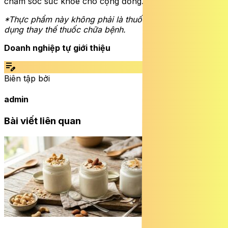
chăm sóc sức khỏe cho cộng đồng.
*Thực phẩm này không phải là thuốc và không có tác
dụng thay thế thuốc chữa bệnh.
Doanh nghiệp tự giới thiệu
edit_note
Biên tập bởi
admin
Bài viết liên quan