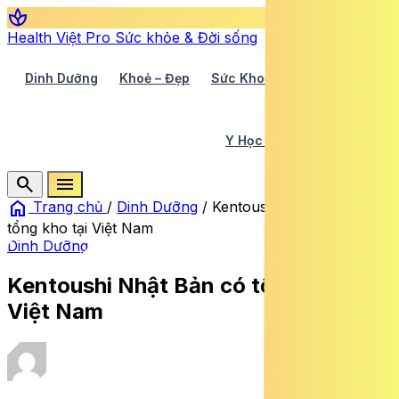
spa
Health Việt Pro
Sức khỏe & Đời sống
Dinh Dưỡng
Khoẻ – Đẹp
Sức Khoẻ TV
Y Học 360
Y Học Cổ Truyền
Y Tế
search
menu
home
Trang chủ
/
Dinh Dưỡng
/
Kentoushi Nhật Bản có
tổng kho tại Việt Nam
Dinh Dưỡng
Kentoushi Nhật Bản có tổng kho tại
Việt Nam