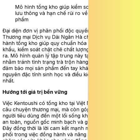
Mô hình tổng kho giúp kiểm soát quy trình
lưu thông và hạn chế rủi ro về chất lượng sản
phẩm
Đại diện đơn vị phân phối độc quyền là Công ty TNHH
Thương mại Dịch vụ Dải Ngân Hà cho biết, việc vận
hành tổng kho giúp quy chuẩn hóa quy trình nhập
khẩu, kiểm soát chặt chẽ chất lượng từ đầu vào đến đầu
ra. Mô hình quản lý tập trung này tạo ra một “hàng rào”
nhằm tránh tình trạng trà trộn hàng kém chất lượng,
đảm bảo mọi sản phẩm đến tay khách hàng đều giữ
nguyên đặc tính sinh học và điều kiện bảo quản tốt
nhất.
Hướng tới giá trị bền vững
Việc Kentoushi có tổng kho tại Việt Nam không chỉ là
câu chuyện thương mại, mà còn góp phần định hướng
người tiêu dùng đến một lối sống khoa học: ưu tiên sự
an toàn, nguồn gốc minh bạch và giá trị sử dụng lâu dài.
Đây đồng thời là lời cam kết mạnh mẽ của nhà phân
phối trong việc đồng hành và nâng tầm tiêu chuẩn