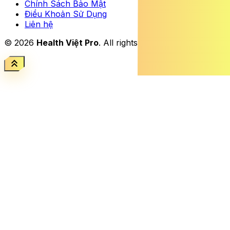
Chính Sách Bảo Mật
Điều Khoản Sử Dụng
Liên hệ
© 2026
Health Việt Pro
. All rights reserved.
keyboard_double_arrow_up