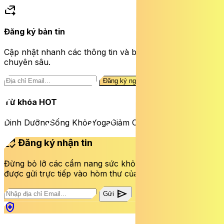
forward_to_inbox
Đăng ký bản tin
Cập nhật nhanh các thông tin và bài viết sức khỏe
chuyên sâu.
Đăng ký ngay
Từ khóa HOT
Dinh Dưỡng
Sống Khỏe
Yoga
Giảm Cân
mark_email_read
Đăng ký nhận tin
Đừng bỏ lỡ các cẩm nang sức khỏe và bài viết mới nhất
được gửi trực tiếp vào hòm thư của bạn mỗi tuần.
send
Gửi
health_and_safety