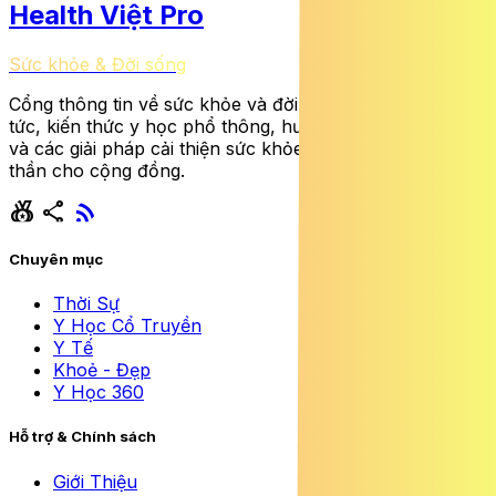
Health Việt Pro
Sức khỏe & Đời sống
Cổng thông tin về sức khỏe và đời sống cung cấp tin
tức, kiến thức y học phổ thông, hướng dẫn dinh dưỡng
và các giải pháp cải thiện sức khỏe thể chất lẫn tinh
thần cho cộng đồng.
social_leaderboard
share
rss_feed
Chuyên mục
Thời Sự
Y Học Cổ Truyền
Y Tế
Khoẻ - Đẹp
Y Học 360
Hỗ trợ & Chính sách
Giới Thiệu