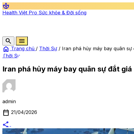
spa
Health Việt Pro
Sức khỏe & Đời sống
search
menu
home
Trang chủ
/
Thời Sự
/
Iran phá hủy máy bay quân sự 
Thời Sự
Iran phá hủy máy bay quân sự đắt gi
admin
calendar_today
21/04/2026
share
alternate_email