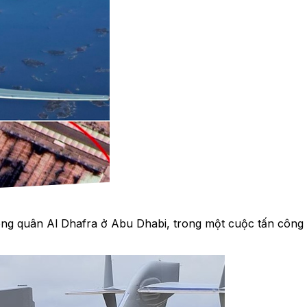
ông quân Al Dhafra ở Abu Dhabi, trong một cuộc tấn côn