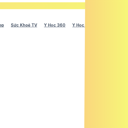
ẹp
Sức Khoẻ TV
Y Học 360
Y Học Cổ Truyền
Y Tế