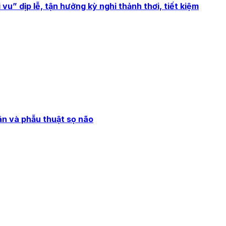
vu” dịp lễ, tận hưởng kỳ nghỉ thảnh thơi, tiết kiệm
hân và phẫu thuật sọ não