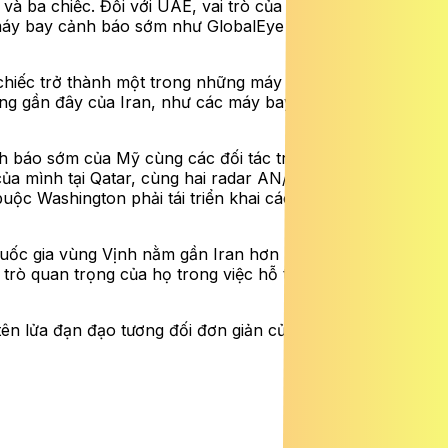
à ba chiếc. Đối với UAE, vai trò của loại máy bay này
c máy bay cảnh báo sớm như GlobalEye đóng vai trò then
chiếc trở thành một trong những máy bay quân sự đắt giá
ng gần đây của Iran, như các máy bay tiếp nhiên liệu KC-
nh báo sớm của Mỹ cùng các đối tác trong khu vực. Trước
ủa mình tại Qatar, cùng hai radar AN/TPY-2 thuộc hệ
ộc Washington phải tái triển khai các hệ thống radar và
c quốc gia vùng Vịnh nằm gần Iran hơn như UAE, Bahrain
i trò quan trọng của họ trong việc hỗ trợ chiến dịch quân
n lửa đạn đạo tương đối đơn giản của Iran. Điều này tiếp