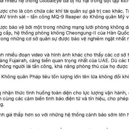
 nhiều hệ thống GlobalEye đã bị hư hại trong đợt tập kích
c cho là còn chứa các khí tài quân sự giá trị cao khác. 
 UAV trinh sát – tấn công MQ-9 Reaper do Không quân Mỹ 
ược bảo vệ bởi một trong những mạng lưới phòng không d
g cấp, hệ thống phòng không Cheongung-II của Hàn Quốc 
trong những cơ sở quân sự được bảo vệ nghiêm ngặt nhất n
 cảnh nhiều đoạn video và hình ảnh khác cho thấy các cơ s
 cảng Fujairah, cảng biển quan trọng nhất của UAE. Dù c
hông người lái tấn công, khả năng phòng thủ của họ được 
n Không quân Pháp tiêu tốn lượng lớn tên lửa không đối kh
nhận thức tình huống toàn diện cho lực lượng vận hành, đ
tiến cùng các cảm biến tình báo điện tử và tín hiệu, cho ph
g.
nh giá thấp hơn so với những hệ thống cảnh báo sớm lớn