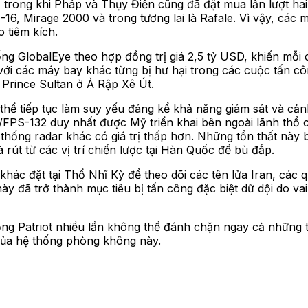
rong khi Pháp và Thụy Điển cũng đã đặt mua lần lượt hai v
F-16, Mirage 2000 và trong tương lai là Rafale. Vì vậy, cá
 tiêm kích.
 GlobalEye theo hợp đồng trị giá 2,5 tỷ USD, khiến mỗi 
với các máy bay khác từng bị hư hại trong các cuộc tấn cô
Prince Sultan ở Ả Rập Xê Út.
thể tiếp tục làm suy yếu đáng kể khả năng giám sát và cả
FPS-132 duy nhất được Mỹ triển khai bên ngoài lãnh thổ c
ống radar khác có giá trị thấp hơn. Những tổn thất này bu
 rút từ các vị trí chiến lược tại Hàn Quốc để bù đắp.
khác đặt tại Thổ Nhĩ Kỳ để theo dõi các tên lửa Iran, cá
ày đã trở thành mục tiêu bị tấn công đặc biệt dữ dội do va
ng Patriot nhiều lần không thể đánh chặn ngay cả những tê
 của hệ thống phòng không này.