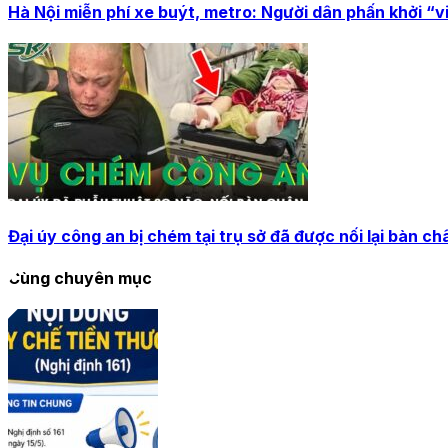
Hà Nội miễn phí xe buýt, metro: Người dân phấn khởi “vi 
Đại úy công an bị chém tại trụ sở đã được nối lại bàn c
Cùng chuyên mục