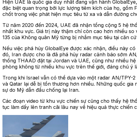
Hiện UAE là quốc gia duy nhất đang vận hành GlobalEye, t
đặc biệt quan trọng bởi lực lượng tiêm kích của họ, gồm 
chốt trong việc phát hiện mục tiêu từ xa và dẫn đường cho
Từ năm 2020 đến 2024, UAE đã nhận tổng cộng 5 hệ thống
nhất khu vực. Giá trị này thậm chí còn cao hơn nhiều so 
135 của Không quân Mỹ từng bị nhắm mục tiêu tại căn cứ 
Nếu việc phá hủy GlobalEye được xác nhận, điều này có 
đó, Iran được cho là đã phá hủy radar cảnh báo sớm AN/
thống THAAD đặt tại Jordan và UAE, cũng như nhiều hệ th
phòng không từ nhiều khu vực trên thế giới, đáng chú ý là
Trong khi Israel vẫn có thể dựa vào một radar AN/TPY-2 
và Qatar lại dễ bị tổn thương hơn nhiều. Những quốc gia n
sự do Mỹ dẫn đầu chống lại Iran.
Các đoạn video từ khu vực chiến sự cũng cho thấy hệ thố
tục làm dấy lên tranh cãi lâu nay về hiệu quả thực chiến