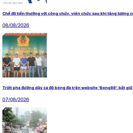
Chế độ tiền thưởng với công chức, viên chức sau khi tăng lương cơ
08/08/2026
Triệt phá đường dây cá độ bóng đá trên website ‘Bong88’, bắt giữ
07/08/2026