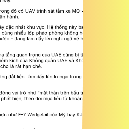
 này.
Trong đó có UAV trinh sát tầm xa MQ-4C Triton của Hải
vận hành.
ày đặc nhất khu vực. Hệ thống này bao gồm các tổ hợp
cùng nhiều lớp pháo phòng không hỗ trợ. Tuy nhiên,
ước – đang làm dấy lên nghi ngờ về hiệu quả thực tế của
ở hạ tầng quan trọng của UAE cũng bị tấn công. Trong số
ác tiêm kích của Không quân UAE và Không quân Pháp đã
cho là rất hạn chế.
ông đắt tiền, làm dấy lên lo ngại trong Bộ Quốc phòng
óng vai trò như “mắt thần trên bầu trời”. Máy bay này
ép phát hiện, theo dõi mục tiêu từ khoảng cách rất xa cũng
 hơn như E-7 Wedgetail của Mỹ hay KJ-500 của Trung