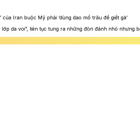
’ của Iran buộc Mỹ phải ‘dùng dao mổ trâu để giết gà’
g lớp da voi”, liên tục tung ra những đòn đánh nhỏ nhưng