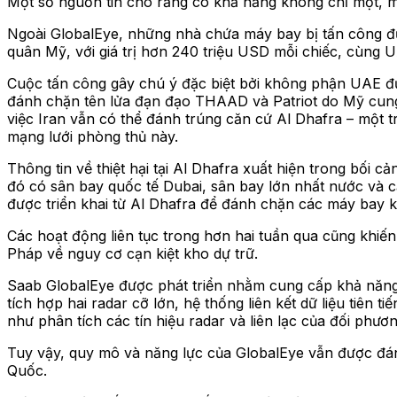
Một số nguồn tin cho rằng có khả năng không chỉ một, mà
Ngoài GlobalEye, những nhà chứa máy bay bị tấn công đượ
quân Mỹ, với giá trị hơn 240 triệu USD mỗi chiếc, cùng
Cuộc tấn công gây chú ý đặc biệt bởi không phận UAE đ
đánh chặn tên lửa đạn đạo THAAD và Patriot do Mỹ cun
việc Iran vẫn có thể đánh trúng căn cứ Al Dhafra – một 
mạng lưới phòng thủ này.
Thông tin về thiệt hại tại Al Dhafra xuất hiện trong bối
đó có sân bay quốc tế Dubai, sân bay lớn nhất nước và
được triển khai từ Al Dhafra để đánh chặn các máy bay k
Các hoạt động liên tục trong hơn hai tuần qua cũng khiế
Pháp về nguy cơ cạn kiệt kho dự trữ.
Saab GlobalEye được phát triển nhằm cung cấp khả năng 
tích hợp hai radar cỡ lớn, hệ thống liên kết dữ liệu tiên 
như phân tích các tín hiệu radar và liên lạc của đối phươn
Tuy vậy, quy mô và năng lực của GlobalEye vẫn được đá
Quốc.