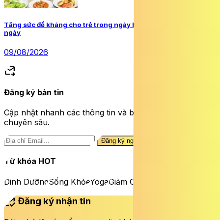
Tăng sức đề kháng cho trẻ trong ngày hè bằng bữa ăn hàng
ngày
09/08/2026
forward_to_inbox
Đăng ký bản tin
Cập nhật nhanh các thông tin và bài viết sức khỏe
chuyên sâu.
Đăng ký ngay
Từ khóa HOT
Dinh Dưỡng
Sống Khỏe
Yoga
Giảm Cân
mark_email_read
Đăng ký nhận tin