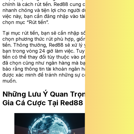
chính là cách rút tiền. Red88 cung cấp các bước rút tiền
nhanh chóng và tiện lợi cho người dùng. Để thực hiện
việc này, bạn cần đăng nhập vào tài khoản của mình và
chọn mục “Rút tiền”.
Tại mục rút tiền, bạn sẽ cần nhập số tiền muốn rút và
chọn phương thức rút phù hợp, giống như cách nạp
tiền. Thông thường, Red88 sẽ xử lý yêu cầu rút tiền của
bạn trong vòng 24 giờ làm việc. Tuy nhiên, thời gian rút
tiền có thể thay đổi tùy thuộc vào phương thức mà bạn
đã chọn cũng như ngân hàng mà bạn sử dụng. Hãy đảm
bảo rằng thông tin tài khoản ngân hàng của bạn đã
được xác minh để tránh những sự cố không mong
muốn.
Những Lưu Ý Quan Trọng Khi Tham
Gia Cá Cược Tại Red88