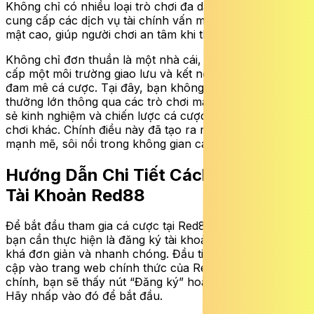
Không chỉ có nhiều loại trò chơi đa dạng, red88 còn
cung cấp các dịch vụ tài chính vấn mạnh mẽ và độ bảo
mật cao, giúp người chơi an tâm khi tham gia cá cược.
Không chỉ đơn thuần là một nhà cái, Red88 còn cung
cấp một môi trường giao lưu và kết nối giữa những người
đam mê cá cược. Tại đây, bạn không chỉ có cơ hội nhận
thưởng lớn thông qua các trò chơi mà còn có thể chia
sẻ kinh nghiệm và chiến lược cá cược với những người
chơi khác. Chính điều này đã tạo ra một cộng đồng
mạnh mẽ, sôi nổi trong không gian cá cược trực tuyến.
Hướng Dẫn Chi Tiết Cách Đăng Ký
Tài Khoản Red88
Để bắt đầu tham gia cá cược tại Red88, bước đầu tiên
bạn cần thực hiện là đăng ký tài khoản. Quá trình này
khá đơn giản và nhanh chóng. Đầu tiên, bạn hãy truy
cập vào trang web chính thức của Red88. Tại giao diện
chính, bạn sẽ thấy nút “Đăng ký” hoặc “Tạo tài khoản”.
Hãy nhấp vào đó để bắt đầu.