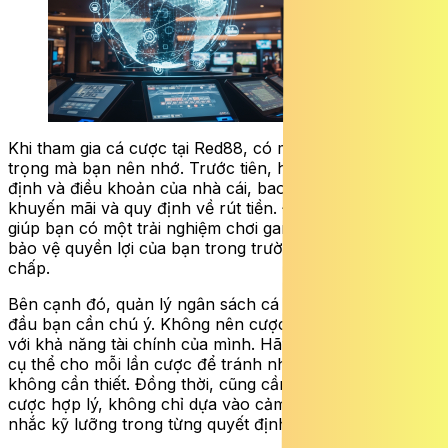
Khi tham gia cá cược tại Red88, có một số lưu ý quan
trọng mà bạn nên nhớ. Trước tiên, hãy nắm rõ các quy
định và điều khoản của nhà cái, bao gồm cả chính sách
khuyến mãi và quy định về rút tiền. Điều này không chỉ
giúp bạn có một trải nghiệm chơi game tốt nhất mà còn
bảo vệ quyền lợi của bạn trong trường hợp xảy ra tranh
chấp.
Bên cạnh đó, quản lý ngân sách cá cược là yếu tố hàng
đầu bạn cần chú ý. Không nên cược quá nhiều tiền so
với khả năng tài chính của mình. Hãy đặt ra ngân sách
cụ thể cho mỗi lần cược để tránh những rủi ro tài chính
không cần thiết. Đồng thời, cũng cần có chiến lược cá
cược hợp lý, không chỉ dựa vào cảm tính mà cần cân
nhắc kỹ lưỡng trong từng quyết định.