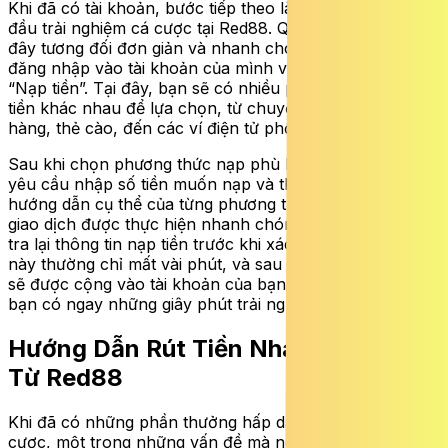
Khi đã có tài khoản, bước tiếp theo là nạp tiền để bắt
đầu trải nghiệm cá cược tại Red88. Quá trình nạp tiền tại
đây tương đối đơn giản và nhanh chóng. Đầu tiên, bạn
đăng nhập vào tài khoản của mình và truy cập vào mục
“Nạp tiền”. Tại đây, bạn sẽ có nhiều phương thức nạp
tiền khác nhau để lựa chọn, từ chuyển khoản ngân
hàng, thẻ cào, đến các ví điện tử phổ biến.
Sau khi chọn phương thức nạp phù hợp, bạn sẽ được
yêu cầu nhập số tiền muốn nạp và thực hiện theo
hướng dẫn cụ thể của từng phương thức. Để đảm bảo
giao dịch được thực hiện nhanh chóng, bạn nên kiểm
tra lại thông tin nạp tiền trước khi xác nhận. Thao tác
này thường chỉ mất vài phút, và sau khi hoàn tất, số tiền
sẽ được cộng vào tài khoản của bạn ngay lập tức, giúp
bạn có ngay những giây phút trải nghiệm thú vị.
Hướng Dẫn Rút Tiền Nhanh Chóng
Từ Red88
Khi đã có những phần thưởng hấp dẫn từ quá trình cá
cược, một trong những vấn đề mà người chơi quan tâm