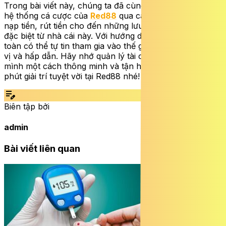
Trong bài viết này, chúng ta đã cùng nhau tìm hiểu về
hệ thống cá cược của
Red88
qua các bước đăng ký,
nạp tiền, rút tiền cho đến những lưu ý và khuyến mãi
đặc biệt từ nhà cái này. Với hướng dẫn red88, bạn hoàn
toàn có thể tự tin tham gia vào thế giới cá cược đầy thú
vị và hấp dẫn. Hãy nhớ quản lý tài chính cá cược của
mình một cách thông minh và tận hưởng những giây
phút giải trí tuyệt vời tại Red88 nhé!
edit_note
Biên tập bởi
admin
Bài viết liên quan