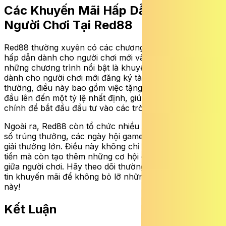
Các Khuyến Mãi Hấp Dẫn Dành Cho
Người Chơi Tại Red88
Red88 thường xuyên có các chương trình khuyến mãi
hấp dẫn dành cho người chơi mới và cũ. Một trong
những chương trình nổi bật là khuyến mãi chào mừng
dành cho người chơi mới đăng ký tài khoản. Thông
thường, điều này bao gồm việc tặng thưởng tiền nạp lần
đầu lên đến một tỷ lệ nhất định, giúp bạn có thêm tài
chính để bắt đầu đầu tư vào các trò chơi cá cược.
Ngoài ra, Red88 còn tổ chức nhiều chương trình quay
số trúng thưởng, các ngày hội game và các giải đấu với
giải thưởng lớn. Điều này không chỉ mang lại cơ hội kiếm
tiền mà còn tạo thêm những cơ hội giao lưu, tương tác
giữa người chơi. Hãy theo dõi thường xuyên các thông
tin khuyến mãi để không bỏ lỡ những cơ hội hấp dẫn
này!
Kết Luận