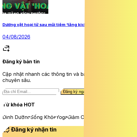
Dương vật hoại tử sau mũi tiêm ‘tăng kích thước’
04/08/2026
forward_to_inbox
Đăng ký bản tin
Cập nhật nhanh các thông tin và bài viết sức khỏe
chuyên sâu.
Đăng ký ngay
Từ khóa HOT
Dinh Dưỡng
Sống Khỏe
Yoga
Giảm Cân
mark_email_read
Đăng ký nhận tin