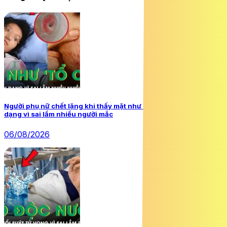
Người phụ nữ chết lặng khi thấy mặt như ‘tổ ong’, nguy cơ biến
dạng vì sai lầm nhiều người mắc
06/08/2026