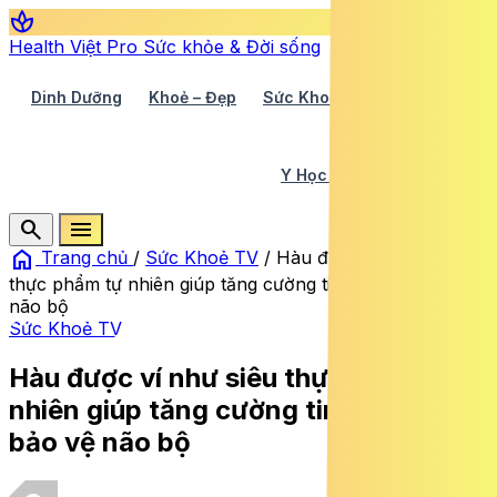
spa
Health Việt Pro
Sức khỏe & Đời sống
Dinh Dưỡng
Khoẻ – Đẹp
Sức Khoẻ TV
Y Học 360
Y Học Cổ Truyền
Y Tế
search
menu
home
Trang chủ
/
Sức Khoẻ TV
/
Hàu được ví như siêu
thực phẩm tự nhiên giúp tăng cường tim mạch và bảo vệ
não bộ
Sức Khoẻ TV
Hàu được ví như siêu thực phẩm tự
nhiên giúp tăng cường tim mạch và
bảo vệ não bộ