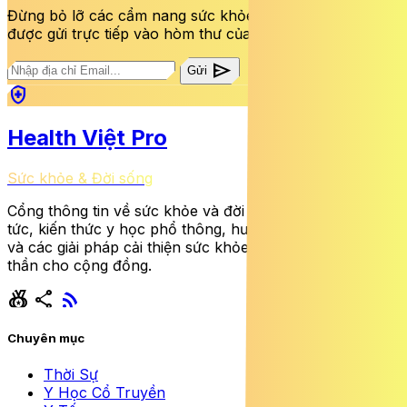
Đừng bỏ lỡ các cẩm nang sức khỏe và bài viết mới nhất
được gửi trực tiếp vào hòm thư của bạn mỗi tuần.
send
Gửi
health_and_safety
Health Việt Pro
Sức khỏe & Đời sống
Cổng thông tin về sức khỏe và đời sống cung cấp tin
tức, kiến thức y học phổ thông, hướng dẫn dinh dưỡng
và các giải pháp cải thiện sức khỏe thể chất lẫn tinh
thần cho cộng đồng.
social_leaderboard
share
rss_feed
Chuyên mục
Thời Sự
Y Học Cổ Truyền