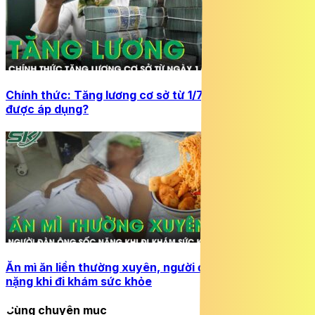
Chính thức: Tăng lương cơ sở từ 1/7, đối tượng nào
được áp dụng?
Ăn mì ăn liền thường xuyên, người đàn ông 45 tuổi sốc
nặng khi đi khám sức khỏe
Cùng chuyên mục