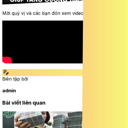
Mời quý vị và các bạn đón xem video dưới đây:
edit_note
Biên tập bởi
admin
Bài viết liên quan