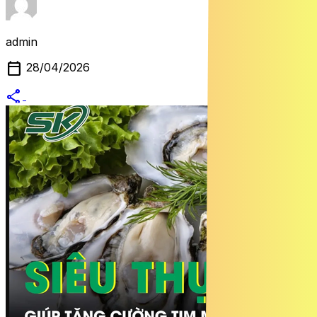
admin
calendar_today
28/04/2026
share
alternate_email