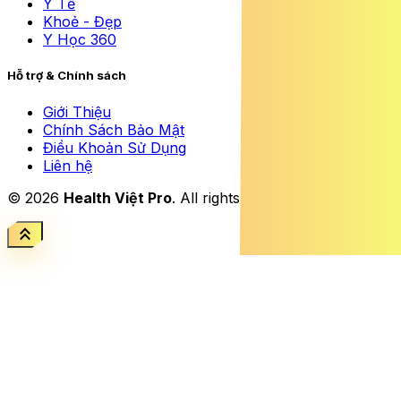
Y Tế
Khoẻ - Đẹp
Y Học 360
Hỗ trợ & Chính sách
Giới Thiệu
Chính Sách Bảo Mật
Điều Khoản Sử Dụng
Liên hệ
© 2026
Health Việt Pro
. All rights reserved.
keyboard_double_arrow_up