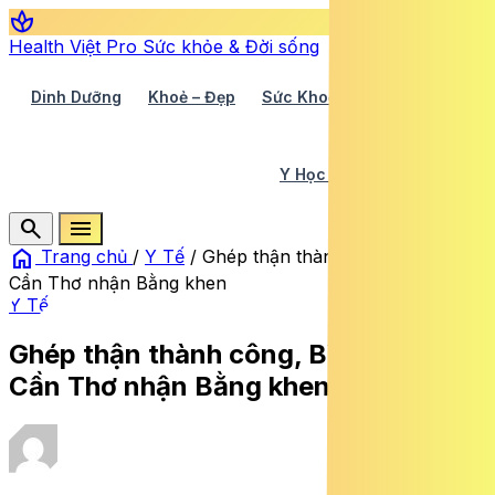
spa
Health Việt Pro
Sức khỏe & Đời sống
Dinh Dưỡng
Khoẻ – Đẹp
Sức Khoẻ TV
Y Học 360
Y Học Cổ Truyền
Y Tế
search
menu
home
Trang chủ
/
Y Tế
/
Ghép thận thành công, BVĐK TP
Cần Thơ nhận Bằng khen
Y Tế
Ghép thận thành công, BVĐK TP
Cần Thơ nhận Bằng khen