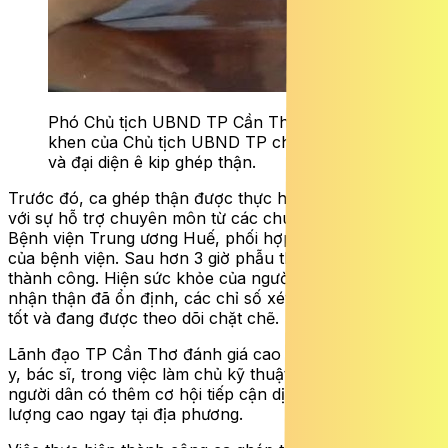
Phó Chủ tịch UBND TP Cần Thơ tặng Bằng
khen của Chủ tịch UBND TP cho lãnh đạo BV
và đại diện ê kip ghép thận.
Trước đó, ca ghép thận được thực hiện vào sáng 11/4,
với sự hỗ trợ chuyên môn từ các chuyên gia đến từ
Bệnh viện Trung ương Huế, phối hợp cùng các ê-kíp
của bệnh viện. Sau hơn 3 giờ phẫu thuật, ca ghép đã
thành công. Hiện sức khỏe của người hiến và người
nhận thận đã ổn định, các chỉ số xét nghiệm tiến triển
tốt và đang được theo dõi chặt chẽ.
Lãnh đạo TP Cần Thơ đánh giá cao nỗ lực của tập thể
y, bác sĩ, trong việc làm chủ kỹ thuật chuyên sâu, giúp
người dân có thêm cơ hội tiếp cận dịch vụ y tế chất
lượng cao ngay tại địa phương.