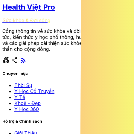
Health Việt Pro
Sức khỏe & Đời sống
Cổng thông tin về sức khỏe và đời sống cung cấp tin
tức, kiến thức y học phổ thông, hướng dẫn dinh dưỡng
và các giải pháp cải thiện sức khỏe thể chất lẫn tinh
thần cho cộng đồng.
social_leaderboard
share
rss_feed
Chuyên mục
Thời Sự
Y Học Cổ Truyền
Y Tế
Khoẻ - Đẹp
Y Học 360
Hỗ trợ & Chính sách
Giới Thiệu