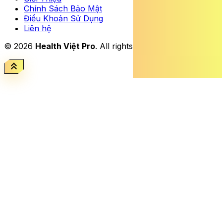
Chính Sách Bảo Mật
Điều Khoản Sử Dụng
Liên hệ
© 2026
Health Việt Pro
. All rights reserved.
keyboard_double_arrow_up