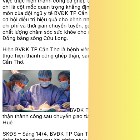
Việc thực hiện thành công ca ghép thận đầu tiên không
chỉ là cột mốc quan trọng khẳng định năng lực chuyên
môn của đội ngũ y tế BVĐK TP Cần Thơ, mà còn mở ra
cơ hội điều trị hiệu quả cho bệnh nhân suy thận, giảm
chi phí và thời gian chuyển tuyến, góp phần nâng cao
chất lượng chăm sóc sức khỏe cho người dân khu vực
Đồng bằng sông Cửu Long.
Hiện BVĐK TP Cần Thơ là bệnh viện thứ 2 tại miền Tây
thực hiện thành công ghép thận, sau BVĐK Trung ương
Cần Thơ.
BVĐK TP Cần Thơ ghép
thận thành công sau chuyển giao từ BV Trung ương
Huế
SKĐS – Sáng 14/4, BVĐK TP Cần Thơ cho biết đã ghép