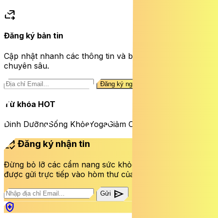
forward_to_inbox
Đăng ký bản tin
Cập nhật nhanh các thông tin và bài viết sức khỏe
chuyên sâu.
Đăng ký ngay
Từ khóa HOT
Dinh Dưỡng
Sống Khỏe
Yoga
Giảm Cân
mark_email_read
Đăng ký nhận tin
Đừng bỏ lỡ các cẩm nang sức khỏe và bài viết mới nhất
được gửi trực tiếp vào hòm thư của bạn mỗi tuần.
send
Gửi
health_and_safety