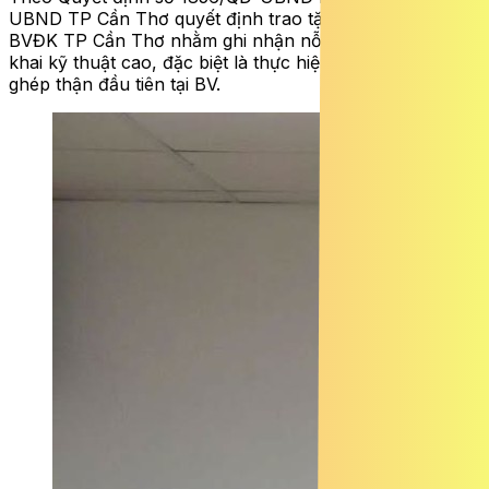
UBND TP Cần Thơ quyết định trao tặng Bằng khen cho
BVĐK TP Cần Thơ nhằm ghi nhận nỗ lực trong triển
khai kỹ thuật cao, đặc biệt là thực hiện thành công ca
ghép thận đầu tiên tại BV.