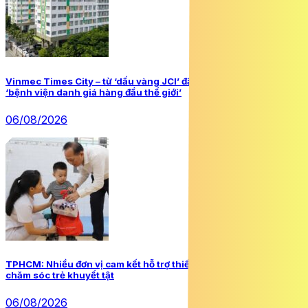
Vinmec Times City – từ ‘dấu vàng JCI’ đầu tiên tại Việt Nam đến
‘bệnh viện danh giá hàng đầu thế giới’
06/08/2026
TPHCM: Nhiều đơn vị cam kết hỗ trợ thiết thực cho Trung tâm
chăm sóc trẻ khuyết tật
06/08/2026