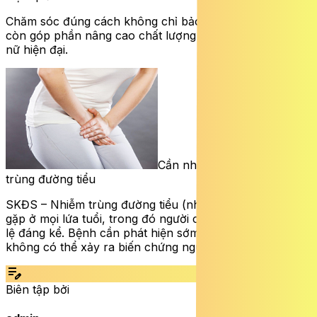
Chăm sóc đúng cách không chỉ bảo vệ hệ tiết niệu mà
còn góp phần nâng cao chất lượng cuộc sống cho phụ
nữ hiện đại.
Cần nhận biết sớm nhiễm
trùng đường tiểu
SKĐS – Nhiễm trùng đường tiểu (nhiễm trùng tiết niệu)
gặp ở mọi lứa tuổi, trong đó người cao tuổi chiếm một tỉ
lệ đáng kể. Bệnh cần phát hiện sớm để điều trị, nếu
không có thể xảy ra biến chứng nguy hiểm.
edit_note
Biên tập bởi