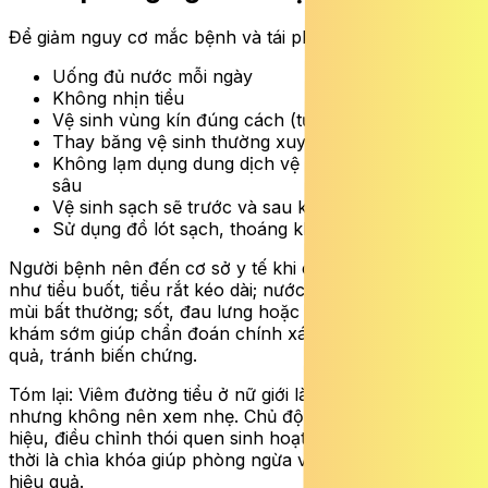
Để giảm nguy cơ mắc bệnh và tái phát, phụ nữ nên:
Uống đủ nước mỗi ngày
Không nhịn tiểu
Vệ sinh vùng kín đúng cách (từ trước ra sau)
Thay băng vệ sinh thường xuyên trong kỳ kinh
Không lạm dụng dung dịch vệ sinh hoặc thụt rửa
sâu
Vệ sinh sạch sẽ trước và sau khi quan hệ tình dục
Sử dụng đồ lót sạch, thoáng khí
Người bệnh nên đến cơ sở y tế khi có các triệu chứng
như tiểu buốt, tiểu rắt kéo dài; nước tiểu có màu hoặc
mùi bất thường; sốt, đau lưng hoặc buồn nôn. Việc thăm
khám sớm giúp chẩn đoán chính xác và điều trị hiệu
quả, tránh biến chứng.
Tóm lại: Viêm đường tiểu ở nữ giới là bệnh lý phổ biến
nhưng không nên xem nhẹ. Chủ động nhận biết dấu
hiệu, điều chỉnh thói quen sinh hoạt và thăm khám kịp
thời là chìa khóa giúp phòng ngừa và kiểm soát bệnh
hiệu quả.