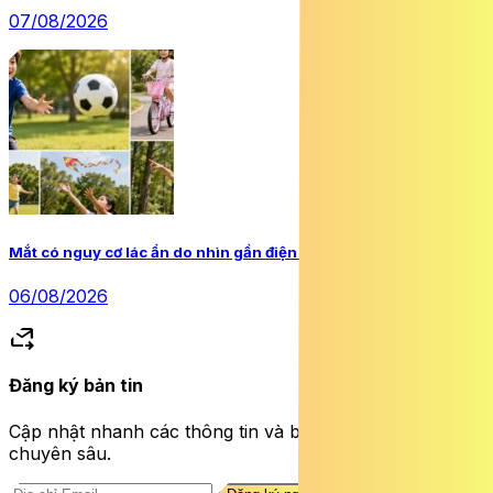
07/08/2026
Mắt có nguy cơ lác ẩn do nhìn gần điện thoại và máy tính bảng
06/08/2026
forward_to_inbox
Đăng ký bản tin
Cập nhật nhanh các thông tin và bài viết sức khỏe
chuyên sâu.