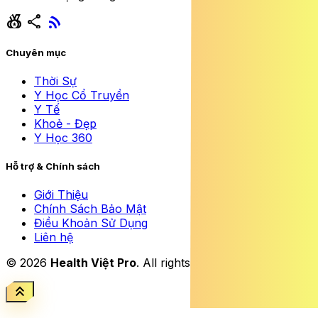
social_leaderboard
share
rss_feed
Chuyên mục
Thời Sự
Y Học Cổ Truyền
Y Tế
Khoẻ - Đẹp
Y Học 360
Hỗ trợ & Chính sách
Giới Thiệu
Chính Sách Bảo Mật
Điều Khoản Sử Dụng
Liên hệ
© 2026
Health Việt Pro
. All rights reserved.
keyboard_double_arrow_up