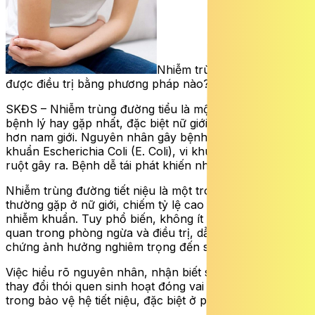
Nhiễm trùng đường tiểu
được điều trị bằng phương pháp nào?
SKĐS – Nhiễm trùng đường tiểu là một trong những
bệnh lý hay gặp nhất, đặc biệt nữ giới thường mắc cao
hơn nam giới. Nguyên nhân gây bệnh thường do vi
khuẩn Escherichia Coli (E. Coli), vi khuẩn sống trong
ruột gây ra. Bệnh dễ tái phát khiến nhiều người lo lắng.
Nhiễm trùng đường tiết niệu là một trong những bệnh lý
thường gặp ở nữ giới, chiếm tỷ lệ cao trong nhóm bệnh
nhiễm khuẩn. Tuy phổ biến, không ít người vẫn chủ
quan trong phòng ngừa và điều trị, dẫn đến nhiều biến
chứng ảnh hưởng nghiêm trọng đến sức khỏe.
Việc hiểu rõ nguyên nhân, nhận biết sớm dấu hiệu và
thay đổi thói quen sinh hoạt đóng vai trò quan trọng
trong bảo vệ hệ tiết niệu, đặc biệt ở phụ nữ.