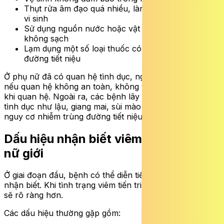
Thụt rửa âm đạo quá nhiều, làm mất cân bằng hệ
vi sinh
Sử dụng nguồn nước hoặc vật dụng cá nhân
không sạch
Lạm dụng một số loại thuốc có thể gây tổn thương
đường tiết niệu
Ở phụ nữ đã có quan hệ tình dục, nguy cơ càng tăng
nếu quan hệ không an toàn, không vệ sinh trước và sau
khi quan hệ. Ngoài ra, các bệnh lây truyền qua đường
tình dục như lậu, giang mai, sùi mào gà cũng làm tăng
nguy cơ nhiễm trùng đường tiết niệu.
Dấu hiệu nhận biết viêm đường tiểu ở
nữ giới
Ở giai đoạn đầu, bệnh có thể diễn tiến âm thầm và khó
nhận biết. Khi tình trạng viêm tiến triển, các triệu chứng
sẽ rõ ràng hơn.
Các dấu hiệu thường gặp gồm: