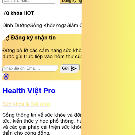
Đăng ký ngay
Từ khóa HOT
Dinh Dưỡng
Sống Khỏe
Yoga
Giảm Cân
mark_email_read
Đăng ký nhận tin
Đừng bỏ lỡ các cẩm nang sức khỏe và bài viết mới nhất
được gửi trực tiếp vào hòm thư của bạn mỗi tuần.
send
Gửi
health_and_safety
Health Việt Pro
Sức khỏe & Đời sống
Cổng thông tin về sức khỏe và đời sống cung cấp tin
tức, kiến thức y học phổ thông, hướng dẫn dinh dưỡng
và các giải pháp cải thiện sức khỏe thể chất lẫn tinh
thần cho cộng đồng.