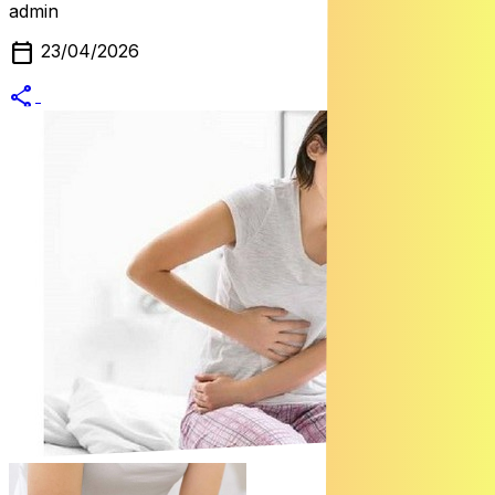
admin
calendar_today
23/04/2026
share
alternate_email