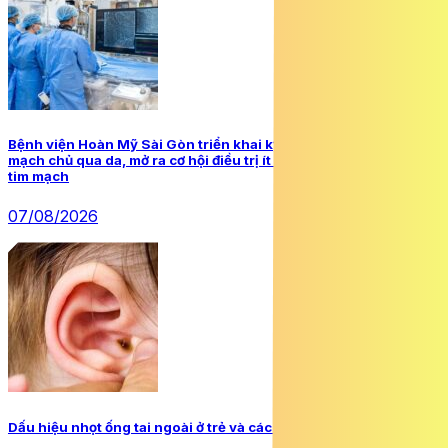
Bệnh viện Hoàn Mỹ Sài Gòn triển khai kỹ thuật thay van động
mạch chủ qua da, mở ra cơ hội điều trị ít xâm lấn cho bệnh nhân
tim mạch
07/08/2026
Dấu hiệu nhọt ống tai ngoài ở trẻ và cách xử trí đúng