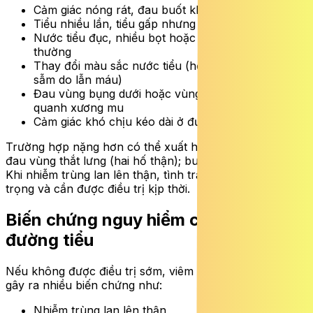
Cảm giác nóng rát, đau buốt khi đi tiểu
Tiểu nhiều lần, tiểu gấp nhưng lượng nước tiểu ít
Nước tiểu đục, nhiều bọt hoặc có mùi hôi bất
thường
Thay đổi màu sắc nước tiểu (hồng, đỏ hoặc nâu
sẫm do lẫn máu)
Đau vùng bụng dưới hoặc vùng chậu, đặc biệt
quanh xương mu
Cảm giác khó chịu kéo dài ở đường tiểu
Trường hợp nặng hơn có thể xuất hiện: sốt cao, rét run;
đau vùng thắt lưng (hai hố thận); buồn nôn hoặc nôn.
Khi nhiễm trùng lan lên thận, tình trạng trở nên nghiêm
trọng và cần được điều trị kịp thời.
Biến chứng nguy hiểm của viêm
đường tiểu
Nếu không được điều trị sớm, viêm đường tiểu có thể
gây ra nhiều biến chứng như:
Nhiễm trùng lan lên thận