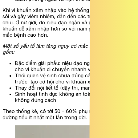
Khi vi khuẩn xâm nhập vào hệ thống này, chúng sinh
sôi và gây viêm nhiễm, dẫn đến các triệu chứng khó
chịu. Ở nữ giới, do niệu đạo ngắn và gần hậu môn, vi
khuẩn dễ xâm nhập hơn so với nam giới, khiến nguy cơ
mắc bệnh cao hơn.
Một số yếu tố làm tăng nguy cơ mắc bệnh ở phụ nữ
gồm:
Đặc điểm giải phẫu: niệu đạo ngắn, tạo điều kiện
cho vi khuẩn di chuyển nhanh vào bàng quang
Thói quen vệ sinh chưa đúng cách: lau từ sau ra
trước, tạo cơ hội cho vi khuẩn xâm nhập
Thay đổi nội tiết tố (dậy thì, mang thai, mãn kinh)
Sinh hoạt tình dục không an toàn hoặc vệ sinh
không đúng cách
Theo thống kê, có tới 50 – 60% phụ nữ từng mắc viêm
đường tiểu ít nhất một lần trong đời.