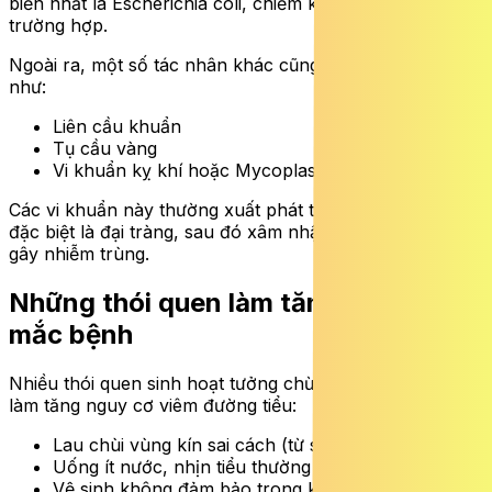
biến nhất là Escherichia coli, chiếm khoảng 75 – 80%
trường hợp.
Ngoài ra, một số tác nhân khác cũng có thể gây bệnh
như:
Liên cầu khuẩn
Tụ cầu vàng
Vi khuẩn kỵ khí hoặc Mycoplasma
Các vi khuẩn này thường xuất phát từ đường tiêu hóa,
đặc biệt là đại tràng, sau đó xâm nhập vào niệu đạo và
gây nhiễm trùng.
Những thói quen làm tăng nguy cơ
mắc bệnh
Nhiều thói quen sinh hoạt tưởng chừng vô hại nhưng lại
làm tăng nguy cơ viêm đường tiểu:
Lau chùi vùng kín sai cách (từ sau ra trước
Uống ít nước, nhịn tiểu thường xuyên
Vệ sinh không đảm bảo trong kỳ kinh nguyệt