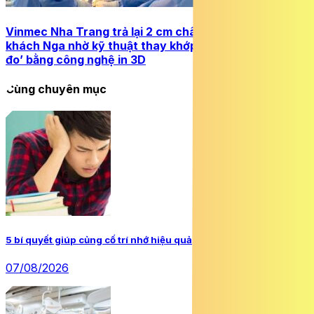
Vinmec Nha Trang trả lại 2 cm chân bị lệch cho nữ du
khách Nga nhờ kỹ thuật thay khớp háng được ‘may
đo’ bằng công nghệ in 3D
Cùng chuyên mục
5 bí quyết giúp củng cố trí nhớ hiệu quả
07/08/2026