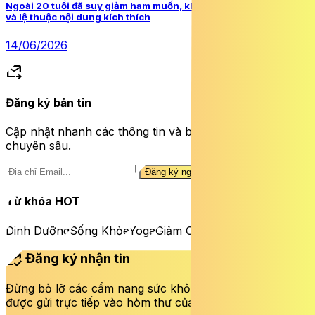
Ngoài 20 tuổi đã suy giảm ham muốn, khó cương vì thức khuya
và lệ thuộc nội dung kích thích
14/06/2026
forward_to_inbox
Đăng ký bản tin
Cập nhật nhanh các thông tin và bài viết sức khỏe
chuyên sâu.
Đăng ký ngay
Từ khóa HOT
Dinh Dưỡng
Sống Khỏe
Yoga
Giảm Cân
mark_email_read
Đăng ký nhận tin
Đừng bỏ lỡ các cẩm nang sức khỏe và bài viết mới nhất
được gửi trực tiếp vào hòm thư của bạn mỗi tuần.