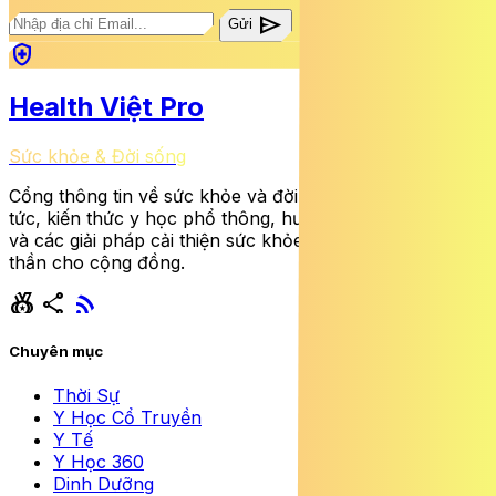
send
Gửi
health_and_safety
Health Việt Pro
Sức khỏe & Đời sống
Cổng thông tin về sức khỏe và đời sống cung cấp tin
tức, kiến thức y học phổ thông, hướng dẫn dinh dưỡng
và các giải pháp cải thiện sức khỏe thể chất lẫn tinh
thần cho cộng đồng.
social_leaderboard
share
rss_feed
Chuyên mục
Thời Sự
Y Học Cổ Truyền
Y Tế
Y Học 360
Dinh Dưỡng