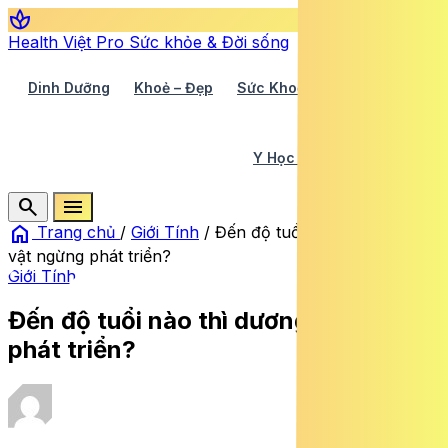
spa
Health Việt Pro
Sức khỏe & Đời sống
Dinh Dưỡng
Khoẻ – Đẹp
Sức Khoẻ TV
Y Học 360
Y Học Cổ Truyền
Y Tế
search
menu
home
Trang chủ
/
Giới Tính
/
Đến độ tuổi nào thì dương
vật ngừng phát triển?
Giới Tính
Đến độ tuổi nào thì dương vật ngừng
phát triển?