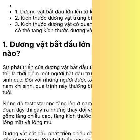
1. Dương vật bắt đầu lớn lên từ khi nào?
2. Kích thước dương vật trung bình là bao nhiêu?
3. Kích thước dương vật có quan trọng không và
có thể tăng kích thước dương vật không?
1. Dương vật bắt đầu lớn lên từ khi
nào?
Sự phát triển của dương vật bắt đầu trong giai đoạn dậy
thì, là thời điểm một người bắt đầu trưởng thành về mặt
sinh dục. Đối với những người được xác định giới tính
nam khi sinh, quá trình này thường bắt đầu từ 9 đến 14
tuổi.
Nồng độ testosterone tăng lên ở nam giới trong giai
đoạn dậy thì gây ra những thay đổi về thể chất bao
gồm: tăng chiều cao, tăng kích thước dương vật, mọc
lông mặt và lông mu.
Dương vật bắt đầu phát triển chiều dài trước, sau đó mới
đến chiều rộng. Sự phát triển này không liên tục, nó