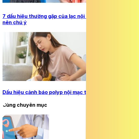
7 dấu hiệu thường gặp của lạc nội mạc tử cung chị em
nên chú ý
Dấu hiệu cảnh báo polyp nội mạc tử cung cần đi khám
Cùng chuyên mục