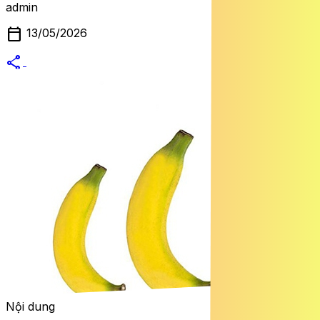
admin
calendar_today
13/05/2026
share
alternate_email
Nội dung