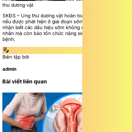
thư dương vật
SKĐS – Ung thư dương vật hoàn toàn có thể điều trị tốt
nếu được phát hiện ở giai đoạn sớm. Do đó, việc chú ý
nhận biết các dấu hiệu sớm không chỉ cứu sống bệnh
nhân mà còn bảo tồn chức năng sinh lý cho người
bệnh.
edit_note
Biên tập bởi
admin
Bài viết liên quan