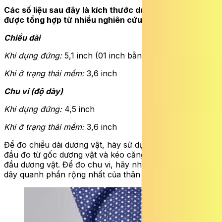
Các số liệu sau đây là kích thước dương vật trung bình
được tổng hợp từ nhiều nghiên cứu khoa học:
Chiều dài
Khi dựng đứng:
5,1 inch (01 inch bằng khoảng 2,54 cm)
Khi ở trạng thái mềm:
3,6 inch
Chu vi (độ dày)
Khi dựng đứng:
4,5 inch
Khi ở trạng thái mềm:
3,6 inch
Để đo chiều dài dương vật, hãy sử dụng thước dây. Bắt
đầu đo từ gốc dương vật và kéo căng thước dây đến
đầu dương vật. Để đo chu vi, hãy nhẹ nhàng quấn thước
dây quanh phần rộng nhất của thân dương vật.