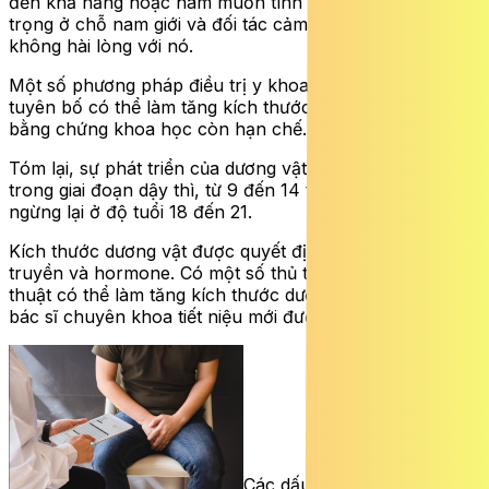
đến khả năng hoặc ham muốn tình dục. Nó chỉ quan
trọng ở chỗ nam giới và đối tác cảm thấy hài lòng hay
không hài lòng với nó.
Một số phương pháp điều trị y khoa và phẫu thuật
tuyên bố có thể làm tăng kích thước dương vật nhưng
bằng chứng khoa học còn hạn chế.
Tóm lại, sự phát triển của dương vật thường bắt đầu
trong giai đoạn dậy thì, từ 9 đến 14 tuổi và thường
ngừng lại ở độ tuổi 18 đến 21.
Kích thước dương vật được quyết định bởi yếu tố di
truyền và hormone. Có một số thủ thuật hoặc phẫu
thuật có thể làm tăng kích thước dương vật nhưng chỉ
bác sĩ chuyên khoa tiết niệu mới được phép thực hiện.
Các dấu hiệu sớm của ung