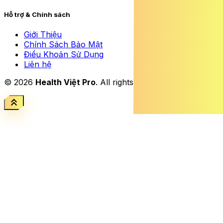
Hỗ trợ & Chính sách
Giới Thiệu
Chính Sách Bảo Mật
Điều Khoản Sử Dụng
Liên hệ
© 2026
Health Việt Pro
. All rights reserved.
keyboard_double_arrow_up