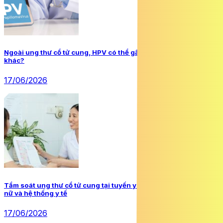
Ngoài ung thư cổ tử cung, HPV có thể gây loại ung thư nào
khác?
17/06/2026
Tầm soát ung thư cổ tử cung tại tuyến y tế cơ sở: Lợi ích cho phụ
nữ và hệ thống y tế
17/06/2026