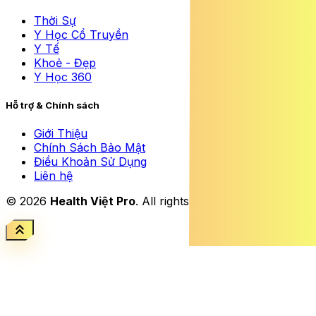
Thời Sự
Y Học Cổ Truyền
Y Tế
Khoẻ - Đẹp
Y Học 360
Hỗ trợ & Chính sách
Giới Thiệu
Chính Sách Bảo Mật
Điều Khoản Sử Dụng
Liên hệ
© 2026
Health Việt Pro
. All rights reserved.
keyboard_double_arrow_up