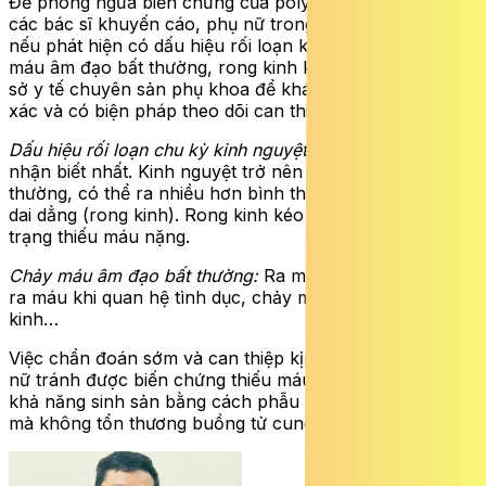
Để phòng ngừa biến chứng của polyp nội mạc tử cung,
các bác sĩ khuyến cáo, phụ nữ trong độ tuổi sinh sản
nếu phát hiện có dấu hiệu rối loạn kinh nguyệt và chảy
máu âm đạo bất thường, rong kinh kéo dài cần đến cơ
sở y tế chuyên sản phụ khoa để khám chẩn đoán chính
xác và có biện pháp theo dõi can thiệp phù hợp.
Dấu hiệu rối loạn chu kỳ kinh nguyệt:
Đây là dấu hiệu dễ
nhận biết nhất. Kinh nguyệt trở nên không đều, thất
thường, có thể ra nhiều hơn bình thường hoặc kéo dài
dai dẳng (rong kinh). Rong kinh kéo dài sẽ dẫn đến tình
trạng thiếu máu nặng.
Chảy máu âm đạo bất thường:
Ra máu giữa chu kỳ kinh,
ra máu khi quan hệ tình dục, chảy máu âm đạo sau mãn
kinh…
Việc chẩn đoán sớm và can thiệp kịp thời sẽ giúp phụ
nữ tránh được biến chứng thiếu máu nặng và bảo tồn
khả năng sinh sản bằng cách phẫu thuật loại bỏ polyp
mà không tổn thương buồng tử cung.