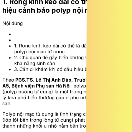
1. Rong kinh kéo dài có thể là dấu
hiệu cảnh báo polyp nội mạc tử cung
Nội dung
1. Rong kinh kéo dài có thể là dấu hiệu cảnh báo
polyp nội mạc tử cung
2. Chủ quan dễ gây biến chứng và ảnh hưởng đến
khả năng sinh sản
3. Cần đi khám khi có dấu hiệu bất thường
Theo
PGS.TS. Lê Thị Anh Đào, Trưởng Khoa Phụ ngoại
A5, Bệnh viện Phụ sản Hà Nộ
i, polyp nội mạc tử cung
(polyp buồng tử cung) là một trong những là một bệnh
lý khá phổ biến thường gặp ở phụ nữ trong độ tuổi sinh
sản.
Polyp nội mạc tử cung là tình trạng các tế bào niêm mạc
(lớp lót bên trong lòng tử cung) phát triển quá mức tạo
thành những khối u nhỏ nằm bên trong buồng tử cung.