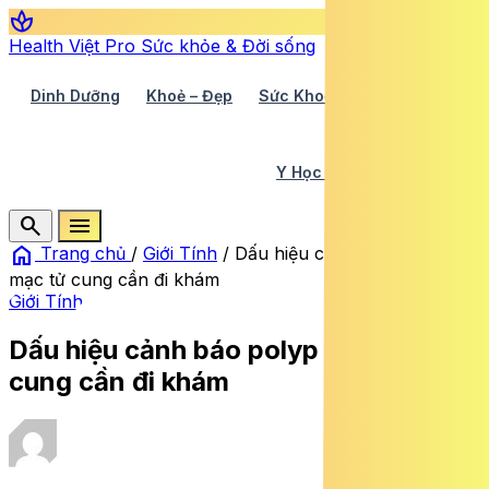
spa
Health Việt Pro
Sức khỏe & Đời sống
Dinh Dưỡng
Khoẻ – Đẹp
Sức Khoẻ TV
Y Học 360
Y Học Cổ Truyền
Y Tế
search
menu
home
Trang chủ
/
Giới Tính
/
Dấu hiệu cảnh báo polyp nội
mạc tử cung cần đi khám
Giới Tính
Dấu hiệu cảnh báo polyp nội mạc tử
cung cần đi khám