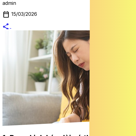
admin
calendar_today
15/03/2026
share
alternate_email