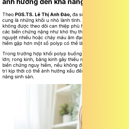
ảnh hưởng đến khả năng sinh sản
Theo
PGS.TS. Lê Thị Anh Đào,
đa số polyp nội mạc tử
cung là những khối u nhỏ lành tính. Tuy nhiên nếu
không được theo dõi can thiệp phù hợp có thể gây ra
các biến chứng nặng như khó thụ thai, chảy máu kinh
nguyệt nhiều hoặc chảy máu âm đạo sau mãn kinh,
hiếm gặp hơn một số polyp có thể là tiền ung thư.
Trong trường hợp khối polyp buồng tử cung phát triển
lớn; rong kinh, băng kinh gây thiếu máu nặng là một
biến chứng nguy hiểm, nếu không được phát hiện và xử
trí kịp thời có thể ảnh hưởng xấu đến sức khỏe và khả
năng sinh sản.