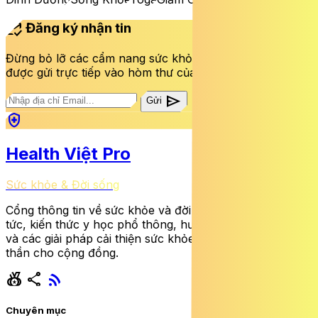
mark_email_read
Đăng ký nhận tin
Đừng bỏ lỡ các cẩm nang sức khỏe và bài viết mới nhất
được gửi trực tiếp vào hòm thư của bạn mỗi tuần.
send
Gửi
health_and_safety
Health Việt Pro
Sức khỏe & Đời sống
Cổng thông tin về sức khỏe và đời sống cung cấp tin
tức, kiến thức y học phổ thông, hướng dẫn dinh dưỡng
và các giải pháp cải thiện sức khỏe thể chất lẫn tinh
thần cho cộng đồng.
social_leaderboard
share
rss_feed
Chuyên mục