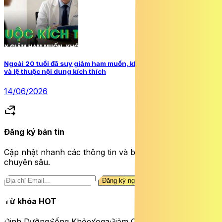
Ngoài 20 tuổi đã suy giảm ham muốn, khó cương vì thức khuya
và lệ thuộc nội dung kích thích
14/06/2026
forward_to_inbox
Đăng ký bản tin
Cập nhật nhanh các thông tin và bài viết sức khỏe
chuyên sâu.
Đăng ký ngay
Từ khóa HOT
Dinh Dưỡng
Sống Khỏe
Yoga
Giảm Cân