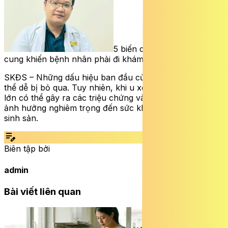
5 biến chứng do u xơ tử
cung khiến bệnh nhân phải đi khám nhiều nhất
SKĐS – Những dấu hiệu ban đầu của u xơ tử cung có
thể dễ bị bỏ qua. Tuy nhiên, khi u xơ tử cung phát triển
lớn có thể gây ra các triệu chứng và biến chứng đến
ảnh hưởng nghiêm trọng đến sức khỏe và khả năng
sinh sản.
edit_note
Biên tập bởi
admin
Bài viết liên quan