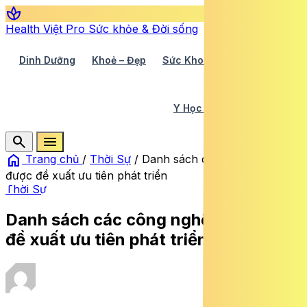
spa
Health Việt Pro
Sức khỏe & Đời sống
Dinh Dưỡng
Khoẻ – Đẹp
Sức Khoẻ TV
Y Học 360
Y Học Cổ Truyền
Y Tế
search
menu
home
Trang chủ
/
Thời Sự
/
Danh sách các công nghệ cao
được đề xuất ưu tiên phát triển
Thời Sự
Danh sách các công nghệ cao được
đề xuất ưu tiên phát triển