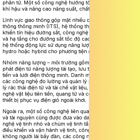
phân tử. Một số công nghệ hướng tới thích ứng biến đổi
khí hậu và nâng cao năng suất, chất lượng nông sản.
Lĩnh vực giao thông góp mặt nhiều công nghệ như giao
thông thông minh (ITS), hệ thống thông tin và điều
khiển tín hiệu đường sắt, công nghệ chế tạo phương tiện
và hạ tầng cho đường sắt tốc độ cao. Ngoài ra còn có
hệ thống động lực sử dụng năng lượng mới như điện,
hydro hoặc hybrid cho phương tiện giao thông.
Nhóm năng lượng – môi trường gồm các công nghệ
phát điện từ năng lượng tái tạo, lưu trữ năng lượng tiên
tiến và lưới điện thông minh. Danh mục cũng nhắc tới
các công nghệ đo lường và quản lý phát thải carbon, xử
lý rác thải điện tử và tái chế vật liệu, cùng các công
nghệ vật liệu tiên tiến, quang tử và công nghệ chế tạo
thiết bị phục vụ điện gió ngoài khơi.
Ngoài ra, một số công nghệ liên quan đến không gian
và tài nguyên cũng được đưa vào danh mục như công
nghệ vệ tinh nhỏ và chùm vệ tinh tầm thấp, công nghệ
điều khiển và vận hành vệ tinh, công nghệ phương tiện
không người lái bầy đàn, các công nghệ phân tách và