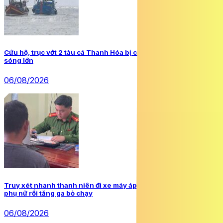
Cứu hộ, trục vớt 2 tàu cá Thanh Hóa bị chìm do gió mạnh và
sóng lớn
06/08/2026
Truy xét nhanh thanh niên đi xe máy áp sát, dùng tay sàm sỡ
phụ nữ rồi tăng ga bỏ chạy
06/08/2026