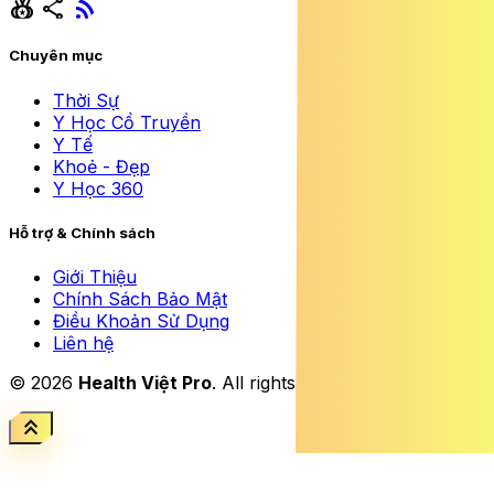
social_leaderboard
share
rss_feed
Chuyên mục
Thời Sự
Y Học Cổ Truyền
Y Tế
Khoẻ - Đẹp
Y Học 360
Hỗ trợ & Chính sách
Giới Thiệu
Chính Sách Bảo Mật
Điều Khoản Sử Dụng
Liên hệ
© 2026
Health Việt Pro
. All rights reserved.
keyboard_double_arrow_up