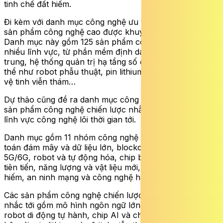
tinh chế đất hiếm.
Đi kèm với danh mục công nghệ ưu tiên là danh mục các
sản phẩm công nghệ cao được khuyến khích phát triển.
Danh mục này gồm 125 sản phẩm công nghệ, trải dài ở
nhiều lĩnh vực, từ phần mềm định danh điện tử phi tập
trung, hệ thống quản trị hạ tầng số đến các thiết bị cụ
thể như robot phẫu thuật, pin lithium hiệu năng cao và
vệ tinh viễn thám…
Dự thảo cũng đề ra danh mục công nghệ chiến lược và
sản phẩm công nghệ chiến lược nhằm định hướng các
lĩnh vực công nghệ lõi thời gian tới.
Danh mục gồm 11 nhóm công nghệ chiến lược: AI, điện
toán đám mây và dữ liệu lớn, blockchain, mạng di động
5G/6G, robot và tự động hóa, chip bán dẫn, y sinh học
tiên tiến, năng lượng và vật liệu mới, công nghệ đất
hiếm, an ninh mạng và công nghệ hàng không vũ trụ.
Các sản phẩm công nghệ chiến lược tiêu biểu được
nhắc tới gồm mô hình ngôn ngữ lớn tiếng Việt, trợ lý ảo,
robot di động tự hành, chip AI và chip IoT, vaccine thế