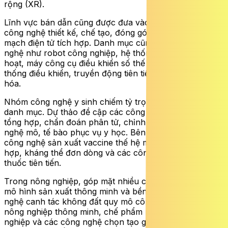
rộng (XR).
Lĩnh vực bán dẫn cũng được đưa vào danh mục với các
công nghệ thiết kế, chế tạo, đóng gói và kiểm thử vi
mạch điện tử tích hợp. Danh mục cũng đề cập các công
nghệ như robot công nghiệp, hệ thống sản xuất linh
hoạt, máy công cụ điều khiển số thế hệ mới và các hệ
thống điều khiển, truyền động tiên tiến phục vụ tự động
hóa.
Nhóm công nghệ y sinh chiếm tỷ trọng đáng kể trong
danh mục. Dự thảo đề cập các công nghệ như sinh học
tổng hợp, chẩn đoán phân tử, chỉnh sửa gene và công
nghệ mô, tế bào phục vụ y học. Bên cạnh đó là các
công nghệ sản xuất vaccine thế hệ mới, protein tái tổ
hợp, kháng thể đơn dòng và các công nghệ bào chế
thuốc tiên tiến.
Trong nông nghiệp, góp mặt nhiều công nghệ hướng tới
mô hình sản xuất thông minh và bền vững, như công
nghệ canh tác không đất quy mô công nghiệp, máy
nông nghiệp thông minh, chế phẩm nano trong nông
nghiệp và các công nghệ chọn tạo giống bằng chỉ thị