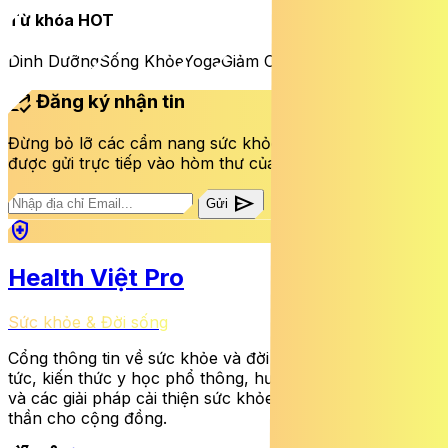
Từ khóa HOT
Dinh Dưỡng
Sống Khỏe
Yoga
Giảm Cân
mark_email_read
Đăng ký nhận tin
Đừng bỏ lỡ các cẩm nang sức khỏe và bài viết mới nhất
được gửi trực tiếp vào hòm thư của bạn mỗi tuần.
send
Gửi
health_and_safety
Health Việt Pro
Sức khỏe & Đời sống
Cổng thông tin về sức khỏe và đời sống cung cấp tin
tức, kiến thức y học phổ thông, hướng dẫn dinh dưỡng
và các giải pháp cải thiện sức khỏe thể chất lẫn tinh
thần cho cộng đồng.