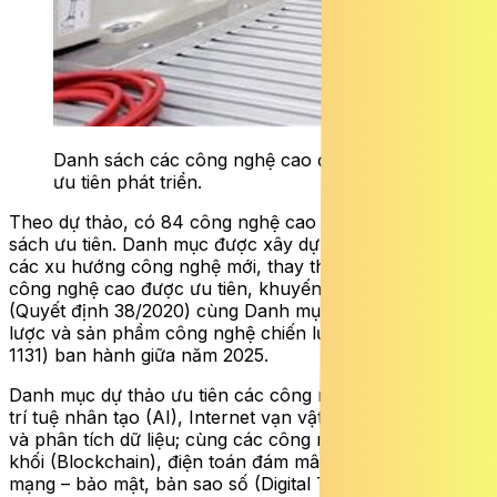
Danh sách các công nghệ cao được đề xuất
ưu tiên phát triển.
Theo dự thảo, có 84 công nghệ cao được đưa vào danh
sách ưu tiên. Danh mục được xây dựng nhằm cập nhật
các xu hướng công nghệ mới, thay thế cho Danh mục
công nghệ cao được ưu tiên, khuyến khích phát triển
(Quyết định 38/2020) cùng Danh mục công nghệ chiến
lược và sản phẩm công nghệ chiến lược (Quyết định
1131) ban hành giữa năm 2025.
Danh mục dự thảo ưu tiên các công nghệ nền tảng gồm
trí tuệ nhân tạo (AI), Internet vạn vật (IoT), dữ liệu lớn
và phân tích dữ liệu; cùng các công nghệ mới như chuỗi
khối (Blockchain), điện toán đám mây, lượng tử, an ninh
mạng – bảo mật, bản sao số (Digital Twin) và thực tại mở