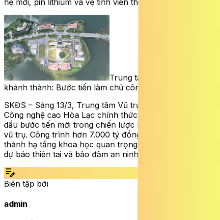
hệ mới, pin lithium và vệ tinh viễn thám.
Trung tâm Vũ trụ Việt Nam
khánh thành: Bước tiến làm chủ công nghệ không gian
SKĐS – Sáng 13/3, Trung tâm Vũ trụ Việt Nam tại Khu
Công nghệ cao Hòa Lạc chính thức khánh thành, đánh
dấu bước tiến mới trong chiến lược làm chủ công nghệ
vũ trụ. Công trình hơn 7.000 tỷ đồng được kỳ vọng trở
thành hạ tầng khoa học quan trọng phục vụ kinh tế số,
dự báo thiên tai và bảo đảm an ninh quốc gia.
edit_note
Biên tập bởi
admin