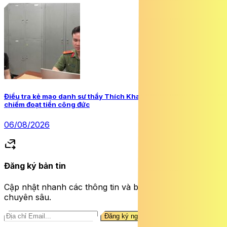
Điều tra kẻ mạo danh sư thầy Thích Khai Quảng để lừa đảo,
chiếm đoạt tiền công đức
06/08/2026
forward_to_inbox
Đăng ký bản tin
Cập nhật nhanh các thông tin và bài viết sức khỏe
chuyên sâu.
Đăng ký ngay