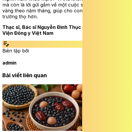
mà còn là lời gửi gắm về một cuộc sống dẻo dai, vững
vàng theo năm tháng, giúp cho con người khoẻ mạnh,
trường thọ hơn.
Thạc sĩ, Bác sĩ Nguyễn Đình Thục – Phó viện trưởng
Viện Đông y Việt Nam
edit_note
Biên tập bởi
admin
Bài viết liên quan