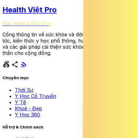
Health Việt Pro
Sức khỏe & Đời sống
Cổng thông tin về sức khỏe và đời sống cung cấp tin
tức, kiến thức y học phổ thông, hướng dẫn dinh dưỡng
và các giải pháp cải thiện sức khỏe thể chất lẫn tinh
thần cho cộng đồng.
social_leaderboard
share
rss_feed
Chuyên mục
Thời Sự
Y Học Cổ Truyền
Y Tế
Khoẻ - Đẹp
Y Học 360
Hỗ trợ & Chính sách