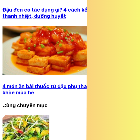
Đậu đen có tác dụng gì? 4 cách kết hợp đậu đen giúp
thanh nhiệt, dưỡng huyết
4 món ăn bài thuốc từ đậu phụ thanh mát, tốt cho sức
khỏe mùa hè
Cùng chuyên mục