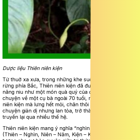
Dược liệu Thiên niên kiện
Từ thuở xa xưa, trong những khe suối ẩn mình giữa núi
rừng phía Bắc, Thiên niên kiện đã được phát hiện và
nâng niu như một món quà quý của đại ngàn. Có câu
chuyện về một cụ bà ngoài 70 tuổi, nhờ dùng Thiên
niên kiện mà lưng hết mỏi, chân thôi tê – một câu
chuyện giản dị nhưng lan tỏa, trở thành niềm tin được
truyền lại qua nhiều thế hệ.
Thiên niên kiện mang ý nghĩa “nghìn năm khỏe mạnh”
(Thiên – Nghìn, Niên – Năm, Kiện – Khỏe mạnh) – Biểu