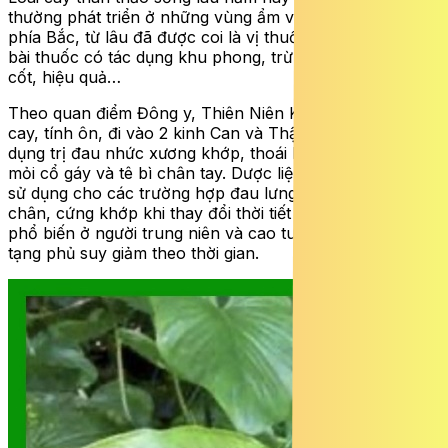
thường phát triển ở những vùng ẩm ven suối, rừng núi
phía Bắc, từ lâu đã được coi là vị thuốc quý trong các
bài thuốc có tác dụng khu phong, trừ thấp mạnh gân
cốt, hiệu quả…
Theo quan điểm Đông y, Thiên Niên Kiện có vị đắng
cay, tính ôn, đi vào 2 kinh Can và Thận, nổi bật với tác
dụng trị đau nhức xương khớp, thoái hoá cột sống, đau
mỏi cổ gáy và tê bì chân tay. Dược liệu này thường được
sử dụng cho các trường hợp đau lưng, mỏi gối, tê bì tay
chân, cứng khớp khi thay đổi thời tiết – những biểu hiện
phổ biến ở người trung niên và cao tuổi khi chức năng
tạng phủ suy giảm theo thời gian.