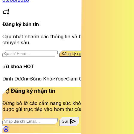
forward_to_inbox
Đăng ký bản tin
Cập nhật nhanh các thông tin và bài viết sức khỏe
chuyên sâu.
Đăng ký ngay
Từ khóa HOT
Dinh Dưỡng
Sống Khỏe
Yoga
Giảm Cân
mark_email_read
Đăng ký nhận tin
Đừng bỏ lỡ các cẩm nang sức khỏe và bài viết mới nhất
được gửi trực tiếp vào hòm thư của bạn mỗi tuần.
send
Gửi
health_and_safety