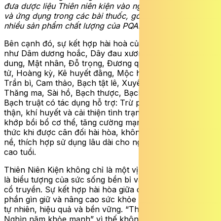
đưa dược liệu Thiên niên kiện vào nghiên cứu, phát triển
và ứng dụng trong các bài thuốc, góp phần tạo nên
nhiều sản phẩm chất lượng của PQA.
Bên cạnh đó, sự kết hợp hài hoà của nhiều vị thuốc quý
như Dâm dương hoắc, Dây đau xương, Nhục thung
dung, Mật nhân, Đỗ trọng, Đương quy, Thục địa, Câu kỷ
tử, Hoàng kỳ, Kê huyết đằng, Mộc hương, Sa nhân,
Trần bì, Cam thảo, Bạch tật lê, Xuyên khung, Bạch chỉ,
Thăng ma, Sài hồ, Bạch thược, Bạch linh, Trạch tả,
Bạch truật có tác dụng hỗ trợ: Trừ phong thấp, bổ can
thận, khí huyết và cải thiện tình trạng đau nhức xương
khớp bồi bổ cơ thể, tăng cường mạnh gân cốt. Công
thức khi được cân đối hài hòa, không gây cảm giác nặng
nề, thích hợp sử dụng lâu dài cho người trung niên và
cao tuổi.
Thiên Niên Kiện không chỉ là một vị thuốc quý mà còn
là biểu tượng của sức sống bền bỉ và niềm tin vào Y học
cổ truyền. Sự kết hợp hài hòa giữa các dược liệu đã góp
phần gìn giữ và nâng cao sức khỏe con người theo cách
tự nhiên, hiệu quả và bền vững. “Thiên Niên Kiện –
Nghìn năm khỏe mạnh” vì thế không chỉ là một tên gọi,