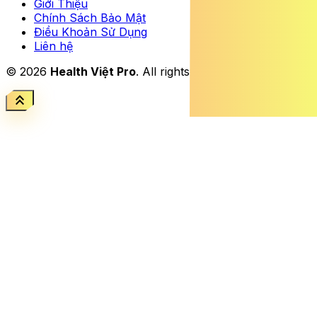
Giới Thiệu
Chính Sách Bảo Mật
Điều Khoản Sử Dụng
Liên hệ
© 2026
Health Việt Pro
. All rights reserved.
keyboard_double_arrow_up