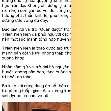
tượng cho sự hòa quyện giữa tri thức cổ truyền và khoa
học hiện đại. Không chỉ dừng lại ở một vị thuốc, Thiên
niên kiện còn gắn bó với đời sống người dân, mở ra
hướng phát triển kinh tế, phủ trống đồi núi trọc và nuôi
dưỡng ước vọng đủ đầy.
Đặc biệt với vai trò “Quân dược” trong nhóm chủ lực,
Thiên niên kiện đã phối ngũ với các vị thuốc khác tạo
nên một sức mạnh tổng hợp huyền bí:
Thiên niên kiện là thảo dược tập trung tác động giúp
mạnh gân cốt và trừ phong thấp cho người đau nhức
xương khớp.
Nhân sâm giữ vai trò đại bổ nguyên khí, lưu thông khí
huyết, chống não hoá, tăng cường sinh lực, tăng cường
trí nhớ, an thần.
Ba kích với công dụng ôn bổ thận dương, mạnh gân cốt,
trừ phong thấp, giảm đau xương khớp và tăng cường
sinh lýcho cả nam và nữ.