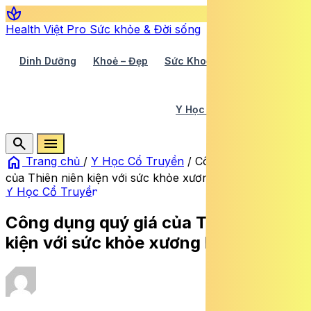
spa
Health Việt Pro
Sức khỏe & Đời sống
Dinh Dưỡng
Khoẻ – Đẹp
Sức Khoẻ TV
Y Học 360
Y Học Cổ Truyền
Y Tế
search
menu
home
Trang chủ
/
Y Học Cổ Truyền
/
Công dụng quý giá
của Thiên niên kiện với sức khỏe xương khớp
Y Học Cổ Truyền
Công dụng quý giá của Thiên niên
kiện với sức khỏe xương khớp